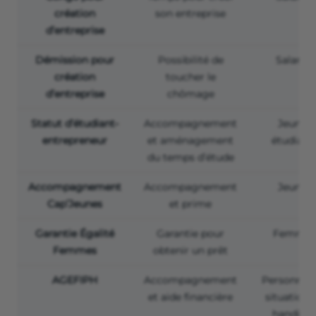
création
son entreprise
d’entreprise
Démission pour
Possibilité de
Salariés
création
toucher le
d’entreprise
chômage
Statut d’étudiant-
Accompagnement
Jeunes
entrepreneur
et aménagement
étudiant
du temps d’étude
Accompagnement
Accompagnement
Jeunes
Cap’Jeunes
et prime
Garantie Égalité
Garantie pour
Femme
Femmes
obtenir un prêt
AGEFIPH
Accompagnement
Personnes
et aide financière
situation 
handica