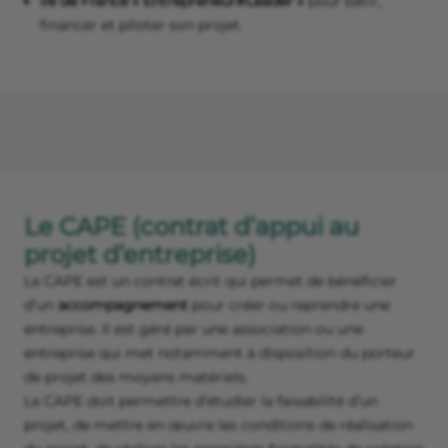
Île de France « Entrepreneur#Leader »
pour bâtir,
financer et piloter son projet.
Le CAPE (contrat d’appui au
projet d’entreprise)
Le CAPE est un contrat écrit qui permet de bénéficier
d’un
accompagnement
pour créer ou reprendre une
entreprise. Il est géré par une association ou une
entreprise qui met notamment à disposition du porteur
de projet des moyens matériels.
Le CAPE doit permettre d’étudier la faisabilité d’un
projet, de mettre en œuvre les conditions de réalisation