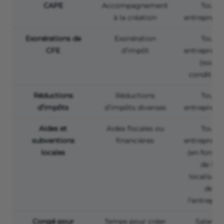
CAPE
Accompagnement
Tous
à la création
entreprene
Exonérations de
Exonération
Tous
CFE
d’impôt
entreprene
(sous
condition
Réductions
Réductions
Tous
d’impôts
d’impôts diverses
entreprene
Aides et
Aides fiscales ou
Tous
subventions
financières
entreprene
locales
(en foncti
de la
localisati
de
l’entrepris
Congé pour
Temps pour créer
Salariés