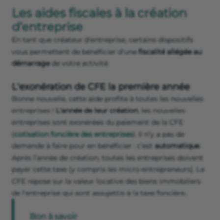
Les aides fiscales à la création
d’entreprise
En tant que créateur d'entreprise, certains dispositifs
vous permettent de bénéficier d'une
fiscalité allégée au
démarrage
de votre activité.
L'exonération de CFE la première année
Bonne nouvelle, cette aide profite à toutes les nouvelles
entreprises !
L'année de leur création
,
les nouvelles
entreprises sont exonérées du paiement de la CFE
(
cotisation foncière des entreprises
). Il n’y a pas de
demande à faire pour en bénéficier : c’est
automatique
.
Après l’année de création, toutes les entreprises doivent
payer cette taxe (y compris les micro-entrepreneurs). La
CFE repose sur la valeur locative des biens immobiliers
de l'entreprise qui sont assujettis à la taxe foncière.
Bon à savoir