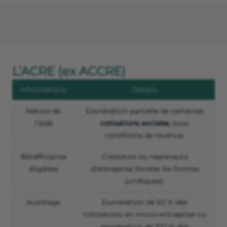
L’ACRE (ex ACCRE)
Informations
Détails
Nature de
Exonération partielle de certaines
l’aide
cotisations sociales
, sous
conditions de revenus.
Bénéficiaires
Créateurs ou repreneurs
éligibles
d’entreprise (toutes les formes
juridiques).
Avantage
Exonération de 50 % des
cotisations en micro-entreprise ou
exonération de 100 % des