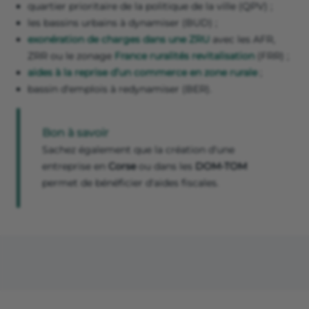
quartier prioritaire de la politique de la ville (QPV) ;
les bassins urbains à dynamiser (BUD) ;
exonération de charges dans une ZRU
avec les AFR,
ZRR ou le zonage
France ruralités revitalisation
(FRR) ;
aides à la reprise d’un commerce en zone rurale
;
bassin d'emplois à redynamiser (BER).
Bon à savoir
Sachez également que la création d'une
entreprise en
Corse
ou dans les
DOM-TOM
permet de bénéficier d'aides fiscales.