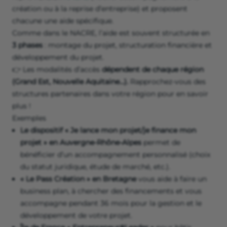
création ou à la reprise d’entreprise) et proposent
chacune une aide spécifique.
Comme dans le NACRE, l’aide est souvent structurée en
3 phases
: montage du projet, structuration financière et
développement du projet.
👉 Les modalités d’accès
dépendent de chaque région
(Grand Est, Nouvelle Aquitaine…).
Rapprochez-vous des
structures partenaires dans votre région pour en savoir
plus !
Exemples
Le
dispositif « Je lance mon projet/je finance mon
projet » en Auvergne-Rhône-Alpes
permet de
bénéficier d’un accompagnement personnalisé (choix
du statut juridique, étude de marché, etc.).
« Le Pass Création » en Bretagne
vous aide à faire un
business plan, à chercher des financements et vous
accompagne pendant 36 mois pour la gestion et le
développement de votre projet.