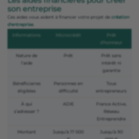
Les aides financières pour créer
son entreprise
Ces aides vous aident à financer votre projet de
création
d'entreprise
.
Informations
Microcrédit
Prêt
d’honneur
Nature de
Prêt
Prêt sans
l’aide
intérêt ni
garantie
Bénéficiaires
Personnes en
Tous
éligibles
difficulté
entrepreneurs
À qui
ADIE
France Active,
s’adresser ?
Réseau
Entreprendre
Montant
Jusqu’à 17 000
Jusqu’à 90