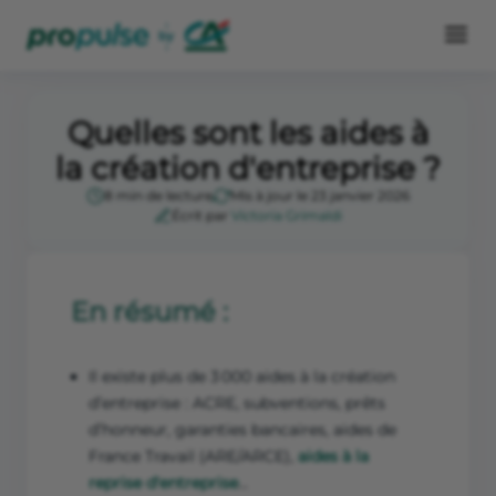
Quelles sont les aides à
la création d'entreprise ?
8 min de lecture
Mis à jour le 23 janvier 2026
Écrit par
Victoria Grimaldi
En résumé :
Il existe plus de 3 000 aides à la création
d’entreprise : ACRE, subventions, prêts
d’honneur, garanties bancaires, aides de
France Travail (ARE/ARCE),
aides à la
reprise d'entreprise
…