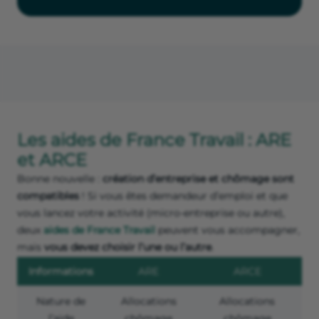
Les aides de France Travail : ARE
et ARCE
Bonne nouvelle :
création d’entreprise et chômage sont
compatibles
! Si vous êtes demandeur d’emploi et que
vous lancez votre activité (micro-entreprise ou autre),
deux
aides de France Travail
peuvent vous accompagner,
mais
vous devez choisir l’une ou l’autre
.
Informations
ARE
ARCE
Nature de
Allocations
Allocations
l’aide
chômage
chômage