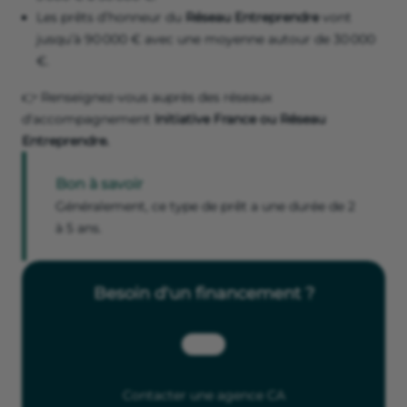
Les prêts d’honneur du
Réseau Entreprendre
vont
jusqu’à 90 000 € avec une moyenne autour de 30 000
€.
👉 Renseignez-vous auprès des réseaux
d'accompagnement
Initiative France ou Réseau
Entreprendre.
Bon à savoir
Généralement, ce type de prêt a une durée de 2
à 5 ans.
Besoin d'un financement ?
Contacter une agence CA