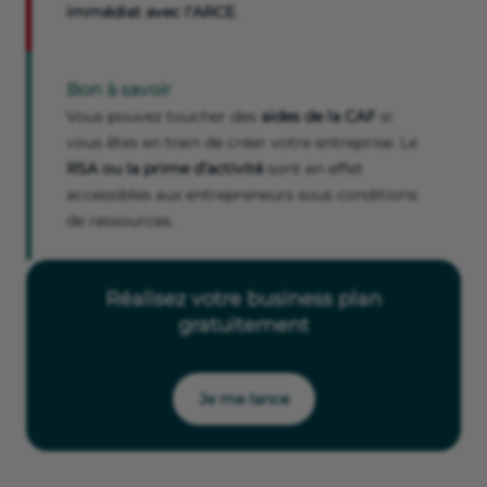
immédiat avec l’ARCE
.
Bon à savoir
Vous pouvez toucher des
aides de la CAF
si
vous êtes en train de créer votre entreprise. Le
RSA ou la prime d’activité
sont en effet
accessibles aux entrepreneurs sous conditions
de ressources.
Réalisez votre business plan
gratuitement
Je me lance