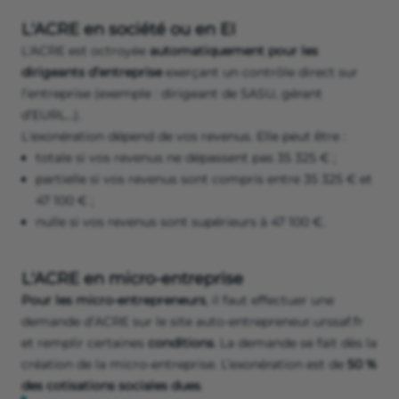
L'ACRE en société ou en EI
L'ACRE est octroyée
automatiquement
pour les
dirigeants d’entreprise
exerçant un contrôle direct sur
l’entreprise (exemple : dirigeant de SASU, gérant
d’EURL…).
L'exonération dépend de vos revenus. Elle peut être :
totale si vos revenus ne dépassent pas 35 325 € ;
partielle si vos revenus sont compris entre 35 325 € et
47 100 € ;
nulle si vos revenus sont supérieurs à 47 100 €.
L'ACRE en micro-entreprise
Pour les micro-entrepreneurs
, il faut effectuer une
demande d’ACRE sur le site auto-entrepreneur.urssaf.fr
et remplir certaines
conditions
. La demande se fait dès la
création de la micro-entreprise. L’exonération est de
50 %
des cotisations sociales dues
.