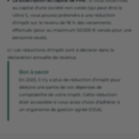
La souscription au capital de PME :
si vous souscrivez
au capital d'une société non cotée (qui peut être la
vôtre !), vous pouvez prétendre à une réduction
d'impôt sur le revenu de 18 % des versements
effectués (pour au maximum 50 000 € versés pour une
personne seule).
👉 Les réductions d’impôt sont à déclarer dans la
déclaration annuelle de revenus.
Bon à savoir
En 2025, il n’y a plus de réduction d’impôt pour
déduire une partie de vos dépenses de
comptabilité de votre impôt. Cette réduction
était accessible si vous aviez choisi d’adhérer à
un organisme de gestion agréé (OGA).