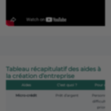
Tableau récapitulatif des aides à
la création d’entreprise
Aides
C’est quoi ?
Pour qui 
Micro-crédit
Prêt d’argent
Personnes
difficultés
priorité