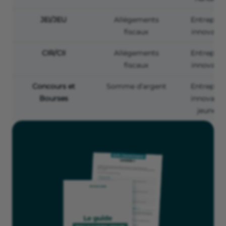
JEI/JEU
Allégements
Entrepris
fiscaux
innovant
CIR/CII
Allégements
Entrepris
fiscaux
innovant
Concours et
Somme d’argent
Entrepris
Bourses
innovante
jeunes…