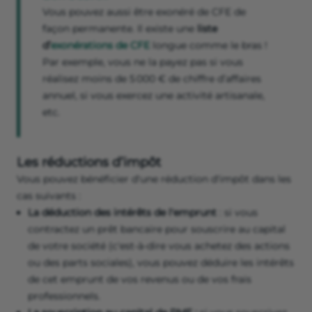
Vous pouvez aussi être exonéré de CFE de
façon permanente. Il existe une
liste
d’
exonérations de CFE
longue comme le bras !
Par exemple, vous ne la payez pas si vous
réalisez moins de 5 000 € de chiffre d’affaires
annuel, si vous exercez une activité artisanale,
etc.
Les réductions d’impôt
Vous pouvez bénéficier d'une réduction d'impôt dans les
cas suivants :
La déduction des intérêts de l'emprunt
: si vous
contractez un prêt bancaire pour souscrire au capital
de votre société (c'est-à-dire vous achetez des actions
ou des parts sociales), vous pouvez déduire les intérêts
de cet emprunt de vos revenus ou de vos frais
professionnels.