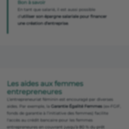
Bon à savoir
En tant que salarié, il est aussi possible
d’
utiliser son épargne salariale pour financer
une création d’entreprise
.
Les aides aux femmes
entrepreneures
L’entrepreneuriat féminin est encouragé par diverses
aides. Par exemple, la
Garantie Égalité Femmes
(ex-FGIF,
fonds de garantie à l’initiative des femmes) facilite
l'accès au crédit bancaire pour les femmes
entrepreneures en couvrant jusqu’à 80 % du prêt