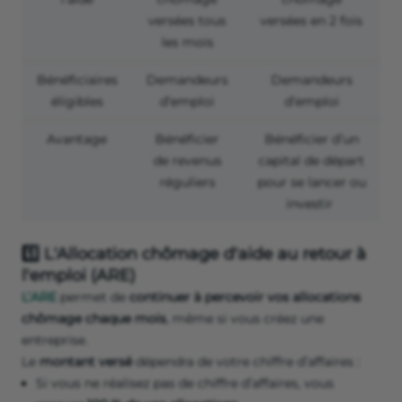
versées tous
versées en 2 fois
les mois
Bénéficiaires
Demandeurs
Demandeurs
éligibles
d’emploi
d’emploi
Avantage
Bénéficier
Bénéficier d’un
de revenus
capital de départ
réguliers
pour se lancer ou
investir
1️⃣ L'Allocation chômage d'aide au retour à
l'emploi (ARE)
L’ARE
permet de
continuer à percevoir vos allocations
chômage chaque mois
, même si vous créez une
entreprise.
Le
montant versé
dépendra de votre chiffre d’affaires :
Si vous ne réalisez pas de chiffre d’affaires, vous