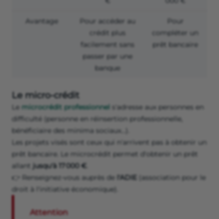
€
000 €
Avantage
Pour accéder au
Pour
crédit plus
compléter un
facilement sans
prêt bancaire
passer par une
banque
Le micro-crédit
Le
microcrédit professionnel
s'adresse aux personnes en
difficulté (personne en réinsertion professionnelle,
bénéficiaire des minima sociaux…).
Les projets visés sont ceux qui n'arrivent pas à obtenir un
prêt bancaire. Le microcrédit permet d'obtenir un prêt
allant
jusqu'à 17 000 €
.
👉 Renseignez-vous auprès de
l'ADIE
(association pour le
droit à l'initiative économique).
Attention