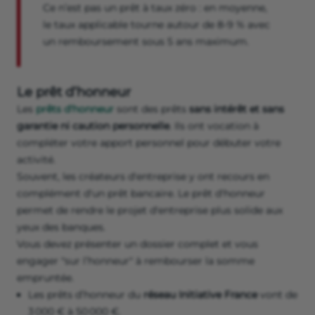
Ce n’est pas un prêt à taux zéro : en moyenne,
le taux applicable tourne autour de 8-9 % avec
un remboursement sous 5 ans maximum.
Le prêt d’honneur
Les
prêts d'honneur
sont des prêts
sans intérêt et sans
garantie ni caution personnelle
. Ils ont vocation à
compléter votre apport personnel pour débuter votre
activité.
Souvent, les créateurs d'entreprise y ont recours en
complément d'un prêt bancaire. Le prêt d'honneur
permet de rendre le projet d'entreprise plus solide aux
yeux des banques.
Vous devez présenter un dossier complet et vous
engager "sur l’honneur" à rembourser la somme
empruntée.
Les prêts d’honneur du
réseau Initiative France
vont de
3 000 € à 50 000 €.