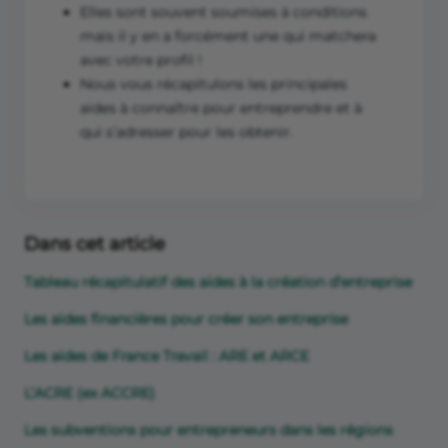
Elles sont souvent soumises à conditions
mais il y en a forcément une qui matchera
avec votre profil !
Nous vous récapitulons les principales
aides à connaître pour entreprendre et à
qui s’adresser pour les obtenir.
Dans cet article
Tableau récapitulatif des aides à la création d’entreprise
Les aides financières pour créer son entreprise
Les aides de France Travail : ARE et ARCE
L’ACRE (ex ACCRE)
Les subventions pour entrepreneurs dans les régions