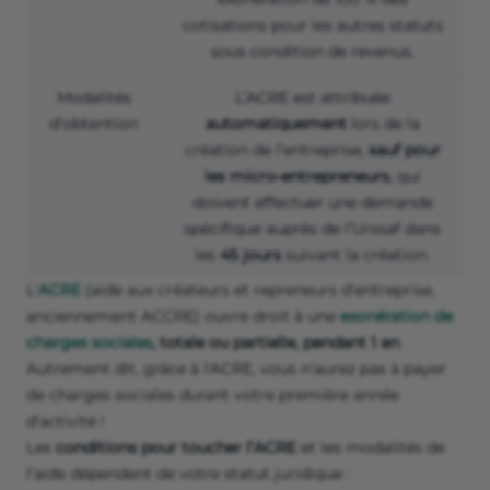
cotisations pour les autres statuts
sous condition de revenus.
Modalités
L’ACRE est attribuée
d’obtention
automatiquement
lors de la
création de l’entreprise,
sauf pour
les micro-entrepreneurs
, qui
doivent effectuer une demande
spécifique auprès de l’Urssaf dans
les
45 jours
suivant la création.
L'
ACRE
(aide aux créateurs et repreneurs d’entreprise,
anciennement ACCRE) ouvre droit à une
exonération de
charges sociales
, totale ou partielle, pendant 1 an
.
Autrement dit, grâce à l'ACRE, vous n'aurez pas à payer
de charges sociales durant votre première année
d'activité !
Les
conditions pour toucher l’ACRE
et les modalités de
l’aide dépendent de votre statut juridique :