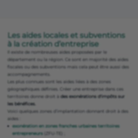
Les aides locales et subventions
à la création d’entreprise
Il existe de nombreuses aides proposées par le
département ou la région. Ce sont en majorité des aides
fiscales ou des subventions mais cela peut être aussi des
accompagnements.
Les plus connues sont les aides liées à des zones
géographiques définies. Créer une entreprise dans ces
territoires donne droit à
des exonérations d'impôts sur
les bénéfices.
Voici quelques zones d’implantation donnant droit à des
aides :
exonération en zones franches urbaines territoires
entrepreneurs
(ZFU-TE) ;