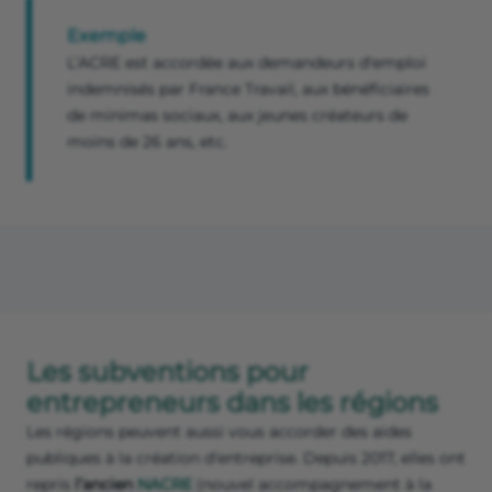
Exemple
L’ACRE est accordée aux demandeurs d'emploi
indemnisés par France Travail, aux bénéficiaires
de minimas sociaux, aux jeunes créateurs de
moins de 26 ans, etc.
Les subventions pour
entrepreneurs dans les régions
Les régions peuvent aussi vous accorder des aides
publiques à la création d'entreprise. Depuis 2017, elles ont
repris
l’ancien
NACRE
(nouvel accompagnement à la