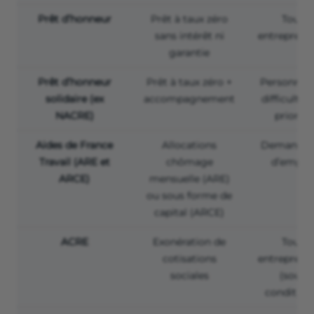
Prêt d’honneur
Prêt à taux zéro
Tous
sans intérêt ni
entreprene
garantie
Prêt d’honneur
Prêt à taux zéro +
Personnes
solidaire (ex
accompagnement
difficultés
NACRE)
priorité
Aides de France
Allocations
Demandeu
Travail (ARE et
chômage
d’emploi
ARCE)
mensuelle (ARE)
ou sous forme de
capital (ARCE)
ACRE
Exonération de
Tous
cotisations
entreprene
sociales
(sous
condition