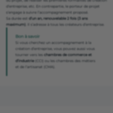
du projet, de réaliser les premières formalités de création
d’entreprise, etc. En contrepartie, le porteur de projet
s’engage à suivre l’accompagnement proposé.
Sa durée est
d’un an, renouvelable 2 fois (3 ans
maximum)
.
Il s’adresse à tous les créateurs d’entreprise.
Bon à savoir
Si vous cherchez un accompagnement à la
création d’entreprise, vous pouvez aussi vous
tourner vers les
chambres de commerce et
d’industrie
(CCI) ou les chambres des métiers
et de l’artisanat (CMA).