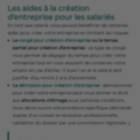
Les aides à la création
d’entreprise pour les salariés
En tant que salarié, vous pouvez bénéficier de certaines
aides pour créer votre entreprise en limitant les risques :
Le
congé pour création d’entreprise
ou le temps
partiel pour création d’entreprise
: ce type de congé
vous permet de dégager du temps pour créer votre
entreprise tout en vous assurant de conserver votre
emploi en cas d’échec. Il dure 1 an et le salarié doit
justifier d’au moins 2 ans d’ancienneté.
La
démission pour création d’entreprise
: démissionner
pour créer votre entreprise peut vous donner le droit
aux
allocations chômage
sous certaines conditions.
Vous devez suivre une procédure spécifique (demande
auprès d’un conseil en évolution professionnelle,
validation du dossier par une commission régionale…).