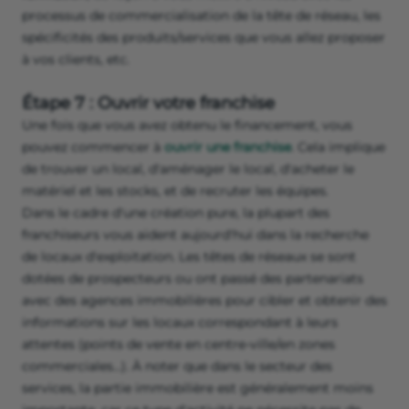
processus de commercialisation de la tête de réseau, les
spécificités des produits/services que vous allez proposer
à vos clients, etc.
Étape 7 : Ouvrir votre franchise
Une fois que vous avez obtenu le financement, vous
pouvez commencer à
ouvrir une franchise
. Cela implique
de trouver un local, d'aménager le local, d'acheter le
matériel et les stocks, et de recruter les équipes.
Dans le cadre d'une création pure, la plupart des
franchiseurs vous aident aujourd'hui dans la recherche
de locaux d'exploitation. Les têtes de réseaux se sont
dotées de prospecteurs ou ont passé des partenariats
avec des agences immobilières pour cibler et obtenir des
informations sur les locaux correspondant à leurs
attentes (points de vente en centre-ville/en zones
commerciales…). À noter que dans le secteur des
services, la partie immobilière est généralement moins