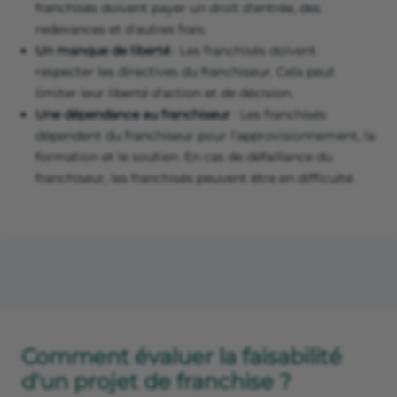
franchisés doivent payer un droit d'entrée, des
redevances et d'autres frais.
Un manque de liberté
: Les franchisés doivent
respecter les directives du franchiseur. Cela peut
limiter leur liberté d'action et de décision.
Une dépendance au franchiseur
: Les franchisés
dépendent du franchiseur pour l'approvisionnement, la
formation et le soutien. En cas de défaillance du
franchiseur, les franchisés peuvent être en difficulté.
Comment évaluer la faisabilité
d'un projet de franchise ?