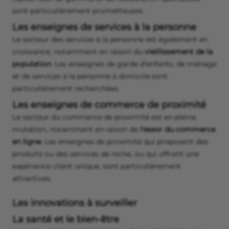
sont particulièrement prometteuses.
Les enseignes de services à la personne
Le secteur des services à la personne est également en
croissance, notamment en raison du
vieillissement de la
population
. Les enseignes de garde d'enfants, de ménage
et de services à la personne à domicile sont
particulièrement recherchées.
Les enseignes de commerce de proximité
Le secteur du commerce de proximité est en pleine
mutation, notamment en raison de
l'essor du commerce
en ligne
. Les enseignes de proximité qui proposent des
produits ou des services de niche, ou qui offrent une
expérience client unique, sont particulièrement
attractives.
Les innovations à surveiller
La santé et le bien-être