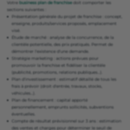
Votre
business plan de franchise
doit comporter les
sections suivantes :
Présentation générale du projet de franchise : concept,
enseigne, produits/services proposés, emplacement
visé.
Étude de marché : analyse de la concurrence, de la
clientèle potentielle, des prix pratiqués. Permet de
démontrer l'existence d'une demande.
Stratégie marketing : actions prévues pour
promouvoir la franchise et fidéliser la clientèle
(publicité, promotions, relations publiques...).
Plan d'investissement : estimatif détaillé de tous les
frais à prévoir (droit d'entrée, travaux, stocks,
véhicules...).
Plan de financement : capital apporté
personnellement, emprunts sollicités, subventions
éventuelles.
Compte de résultat prévisionnel sur 3 ans : estimation
des ventes et charges pour déterminer le seuil de