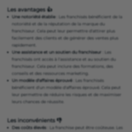
Les avantages 👍
Une notoriété établie
: Les franchisés bénéficient de la
notoriété et de la réputation de la marque du
franchiseur. Cela peut leur permettre d'attirer plus
facilement des clients et de générer des ventes plus
rapidement.
Une assistance et un soutien du franchiseur
: Les
franchisés ont accès à l'assistance et au soutien du
franchiseur. Cela peut inclure des formations, des
conseils et des ressources marketing.
Un modèle d'affaires éprouvé
: Les franchisés
bénéficient d'un modèle d'affaires éprouvé. Cela peut
leur permettre de réduire les risques et de maximiser
leurs chances de réussite.
Les inconvénients 👎
Des coûts élevés
: La franchise peut être coûteuse. Les