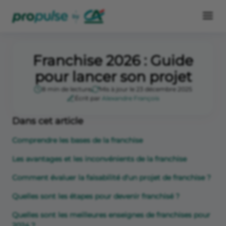
Franchise 2026 : Guide
pour lancer son projet
8 min de lecture
Mis à jour le 23 décembre 2025
Écrit par
Alexandre François
Dans cet article
Comprendre les bases de la franchise
Les avantages et les inconvénients de la franchise
Comment évaluer la faisabilité d'un projet de franchise ?
Quelles sont les étapes pour devenir franchisé ?
Quelles sont les meilleures enseignes de franchises pour
2024 ?