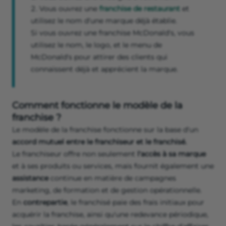
Vous ouvrez une
franchise de restaurant
et
utilisez le nom d'une marque déjà établie.
Si vous ouvrez une franchise McDonald's, vous
utilisez le nom, le logo, et le menu de
McDonald's pour attirer des clients qui
connaissent déjà et apprécient la marque.
Comment fonctionne le modèle de la
franchise ?
Le modèle de la franchise fonctionne sur la base d'un
accord mutuel entre le franchiseur et le franchisé.
Le franchiseur offre non seulement
l'accès à sa marque
et à ses produits ou services, mais fournit également une
assistance
continue en matière de campagnes
marketing, de formation et de gestion opérationnelle.
En
contrepartie
, le franchisé paie des frais initiaux pour
acquérir la franchise, ainsi qu'une redevance périodique,