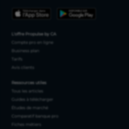
L'offre Propulse by CA
Compte pro en ligne
Business plan
Tarifs
Avis clients
Ressources utiles
Tous les articles
Guides à télécharger
Études de marché
Comparatif banque pro
Fiches métiers