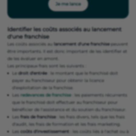
Je me lance
Identifier les coûts associés au lancement
d'une franchise
Les coûts associés au
lancement d'une franchise
peuvent
être importants. Il est donc important de les identifier et
de les évaluer en amont.
Les principaux frais sont les suivants :
Le
droit d'entrée
: le montant que le franchisé doit
payer au franchiseur pour obtenir la licence
d'exploitation de la franchise.
Les
redevances de franchise
: les paiements récurrents
que le franchisé doit effectuer au franchiseur pour
bénéficier de l'assistance et du soutien du franchiseur.
Les
frais de franchise
: les frais divers, tels que les frais
d'audit, les frais de formation et les frais marketing.
Les
coûts d'investissement
: les coûts liés à l'achat ou à