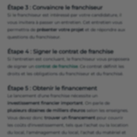
Étape 3 : Convaincre le franchiseur
Si le franchiseur est intéressé par votre candidature, il
vous invitera à passer un entretien. Cet entretien vous
permettra de
présenter votre projet
et de répondre aux
questions du franchiseur.
Étape 4 : Signer le contrat de franchise
Si l'entretien est concluant, le franchiseur vous proposera
de signer un
contrat de franchise
. Ce contrat définit les
droits et les obligations du franchiseur et du franchisé.
Étape 5 : Obtenir le financement
Le lancement d'une franchise nécessite un
investissement financier important
. On parle de
plusieurs dizaines de milliers d'euros
selon les enseignes.
Vous devez donc
trouver un financement
pour couvrir
les coûts d'investissement, tels que l'achat ou la location
du local, l'aménagement du local, l'achat du matériel et