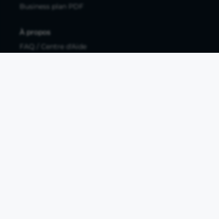
Business plan PDF
À propos
FAQ / Centre d'Aide
Contactez-nous
Mentions légales
Documents légaux
Protection des données personnelles
Protection des données personnelles compte pro
Paramétrer les cookies
Compte ouvert, sous réserve d'acceptation, auprès d'Okali,
filiale du groupe Crédit Agricole, établissement de monnaie
électronique enregistré à l'ACPR (REGAFI 17448,
www.regafi.fr), SAS au capital social de 5.660.962,00 €, 50 rue
La Boétie, 75008 Paris, RCS Paris 890 111 776. Propulse by CA
est une offre distribuée par Crédit Agricole SA, établissement
de crédit de droit français agréé par l'ACPR, SA au capital
social de 9 123 093 081,00 €, 12, place des Etats-Unis, 92127
Montrouge cedex. R.C.S Nanterre 784 608 416.