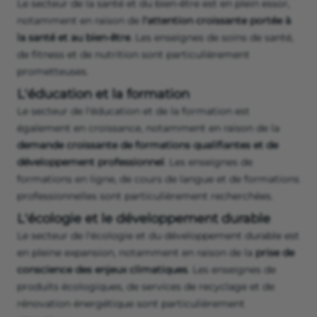
Le secteur de la santé et du bien-être est en plein essor,
notamment en raison de
l'attention croissante portée à
la santé et au bien-être
. Les enseignes de soins de santé,
de fitness et de nutrition sont particulièrement
prometteuses.
L'éducation et la formation
Le secteur de l'éducation et de la formation est
également en croissance, notamment en raison de la
demande croissante de formations qualifiantes et de
développement professionnel
. Les enseignes de
formations en ligne, de cours de langue et de formations
professionnelles sont particulièrement recherchées.
L'écologie et le développement durable
Le secteur de l'écologie et du développement durable est
en pleine expansion, notamment en raison de la
prise de
conscience des enjeux climatiques
. Les enseignes de
produits écologiques, de services de recyclage et de
rénovation énergétique sont particulièrement