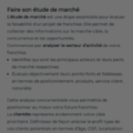
Faire son étude de marché
L'étude de marché
est une étape essentielle pour évaluer
la faisabilité d'un projet de franchise. Elle permet de
collecter des informations sur le marché cible, la
concurrence et les opportunités.
Commencez par
analyser le secteur d’activité
de votre
franchise.
Identifiez qui sont les principaux acteurs et leurs parts
de marché respectives.
Évaluez objectivement leurs points forts et faiblesses
en termes de positionnement, produits, service client,
notoriété.
Cette analyse concurrentielle vous permettra de
positionner au mieux votre future franchise.
La
clientèle
représente évidemment votre cible
prioritaire. Définissez de façon précise le profil type de
vos clients potentiels en termes d’âge, CSP, localisation