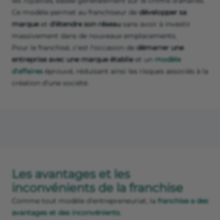
les
royalties
, basée généralement sur le chiffre d'affaires.
Ce modèle permet au franchiseur de
développer sa
marque
et
d'étendre son réseau
sans avoir à investir
massivement dans de nouveaux emplacements.
Pour le franchisé, c'est l'occasion de
démarrer une
entreprise avec une marque établie
et un
modèle
d'affaires
éprouvé, réduisant ainsi les risques associés à la
création d'une société.
Les avantages et les
inconvénients de la franchise
Comme tout modèle d'entrepreneuriat, la
franchise a des
avantages et des inconvénients
.