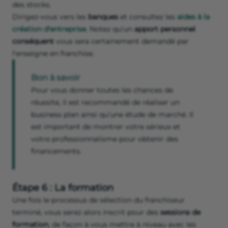
des stocks.
Dirigez-vous vers les
banques
et consultez les
aides à la
création d'entreprise
. Notez qu'un
apport personnel
conséquent
vous sera certainement demandé par
l'enseigne en franchise.
Bon à savoir
Pour vous donner toutes les chances de
réussite, il est recommandé de réaliser un
business plan ainsi qu’une étude de marché. Il
est important de montrer votre sérieux et
votre professionnalisme pour obtenir des
financements.
Étape 6 : La formation
Une fois le processus de sélection du franchiseur
terminé, vous serez alors inscrit pour des
sessions de
formation
, de façon à vous mettre à niveau avec les