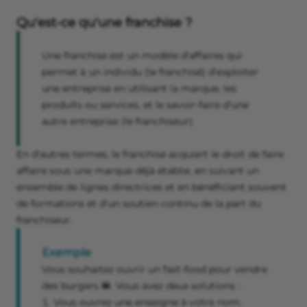
Qu'est-ce qu'une franchise ?
Une franchise est un modèle d'affaires qui
permet à un individu (le franchisé) d'exploiter
une entreprise en utilisant la marque, les
produits ou services, et le savoir-faire d'une
autre entreprise (le franchiseur).
En d'autres termes, le franchisé acquiert le droit de faire
affaire sous une marque déjà établie, en suivant un
ensemble de lignes directrices et en bénéficiant souvent
de formations et d'un soutien continu de la part du
franchiseur.
Exemple
Vous souhaitez ouvrir un fast-food pour vendre
des burgers 🍔. Vous avez deux solutions :
Vous ouvrez une enseigne à votre nom.