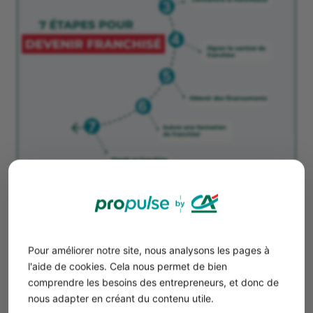
Étape 1 : Choisir une franchise
La première étape consiste à
choisir une franchise
. Pour
cela, vous pouvez vous renseigner en ligne sur les
Pour améliorer notre site, nous analysons les pages à
différentes franchises disponibles selon le secteur qui
l'aide de cookies. Cela nous permet de bien
vous intéresse le plus.
comprendre les besoins des entrepreneurs, et donc de
Nous abordons plus loin les meilleures enseignes de
nous adapter en créant du contenu utile.
franchises par secteur d'activité.