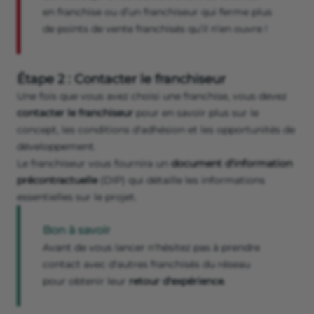
en franchise ou d’un franchiseur qui ferme plus
de points de vente franchisés qu’il n’en ouvre !
Étape 2 : Contacter le franchiseur
Une fois que vous avez choisi une franchise, vous devez
contacter le franchiseur
pour en savoir plus sur le
concept, les conditions d'adhésion et les opportunités de
développement.
Le franchiseur vous fournira un
document d'information
précontractuelle
(DIP) qui détaille les informations
essentielles sur le projet.
Bon à savoir
Avant de vous lancer n'hésitez pas à prendre
contact avec d'autres franchisés du réseau
pour obtenir leur
retour d'expérience
.