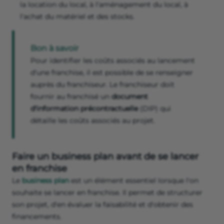
la location du local, à l'aménagement du local, à
l'achat du matériel et des stocks.
Bon à savoir
Pour identifier les coûts associés au lancement
d'une franchise, il est possible de se renseigner
auprès du franchiseur. Le franchiseur doit
fournir au franchisé un
document
d'information précontractuelle
(DIP) qui
détaille les coûts associés au projet.
Faire un business plan avant de se lancer
en franchise
Le
business plan
est un élément essentiel lorsque l'on
souhaite se lancer en franchise. Il permet de structurer
son projet, d'en évaluer la faisabilité et d'obtenir des
financements.