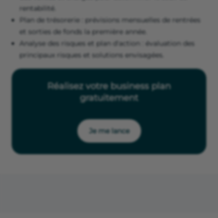
rentabilité.
Plan de trésorerie : prévisions mensuelles de rentrées
et sorties de fonds la première année.
Analyse des risques et plan d'action : évaluation des
principaux risques et solutions envisagées.
Réalisez votre business plan
gratuitement
Je me lance