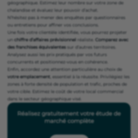
géographique. Estimez leur nombre sur votre zone de
chalandise et évaluez leur pouvoir d’achat.
N’hésitez pas à mener des enquêtes par questionnaires
ou entretiens pour affiner vos conclusions.
Une fois votre clientèle identifiée, vous pourrez projeter
un
chiffre d’affaires prévisionnel
réaliste.
Comparez avec
des franchises équivalentes
sur d’autres territoires.
Analysez aussi les prix pratiqués par vos futurs
concurrents et positionnez-vous en cohérence.
Enfin, accordez une attention particulière au choix de
votre emplacement
, essentiel à la réussite. Privilégiez les
zones à forte densité de population et trafic, proches de
votre cible. Estimez le coût de votre local commercial
dans le secteur géographique visé.
Réalisez gratuitement votre étude de
marché complète