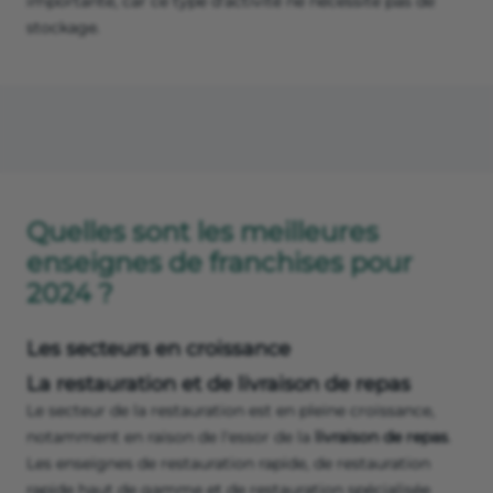
importante, car ce type d'activité ne nécessite pas de
stockage.
Quelles sont les meilleures
enseignes de franchises pour
2024 ?
Les secteurs en croissance
La restauration et de livraison de repas
Le secteur de la restauration est en pleine croissance,
notamment en raison de l'essor de la
livraison de repas
.
Les enseignes de restauration rapide, de restauration
rapide haut de gamme et de restauration spécialisée