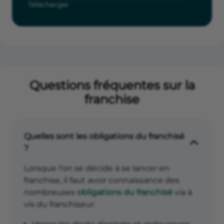
Télécharger
Questions fréquentes sur la
franchise
Quelles sont les obligations du franchisé
?
Lorsque l'on se décide à se lancer en
franchise, il faut avoir connaissance des
nombreuses
obligations du franchisé
via à
vis du franchiseur.