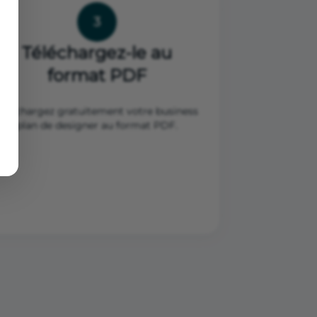
3
Téléchargez-le au
format PDF
Téléchargez gratuitement votre business
plan de designer au format PDF.