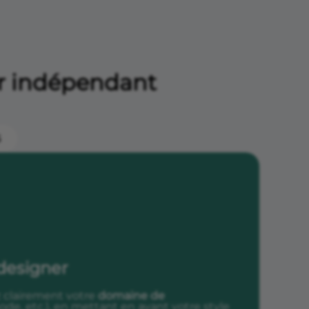
er indépendant
5
 designer
z clairement votre
domaine de
ode, etc.), en mettant en avant votre style