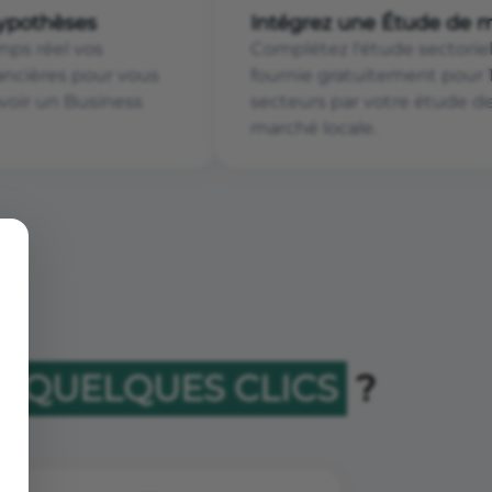
hypothèses
Intégrez une Étude de 
mps réel vos
Complétez l'étude sectoriel
nancières pour vous
fournie gratuitement pour 
voir un Business
secteurs par votre étude d
marché locale.
N QUELQUES CLICS
?