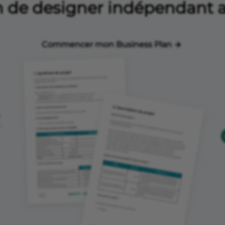
n de designer indépendant 
Commencer mon Business Plan
,
.