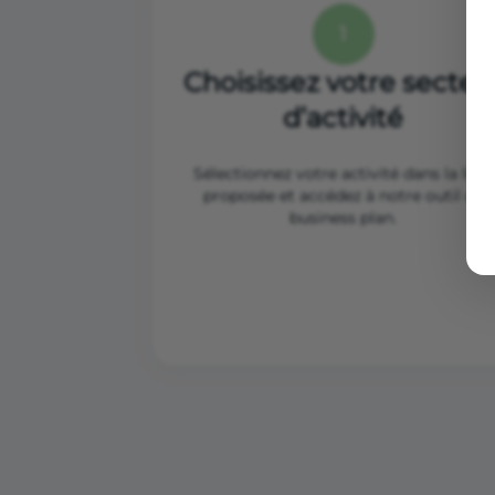
1
Choisissez votre secteu
d’activité
Sélectionnez votre activité dans la liste
proposée et accédez à notre outil de
business plan.