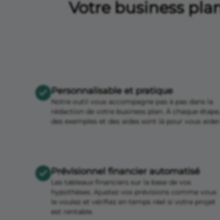
Votre business pla
Personnalisable et pratique
Notre outil vous accompagne pas à pas dans la
rédaction de votre business plan. À chaque étape
des exemples et des aides sont là pour vous aider
Prévisionnel financier automatisé
Les tableaux financiers sur la base de vos
hypothèses. Ajustez vos prévisions comme vous
le voulez et vérifiez en temps réel si votre projet
est rentable.