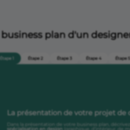
 business plan d'un design
Étape 1
Étape 2
Étape 3
Étape 4
Étape 
La présentation de votre projet de
Dans la présentation de votre business plan, décrive
spécialisation en design
(graphique, d’intérieur, de m