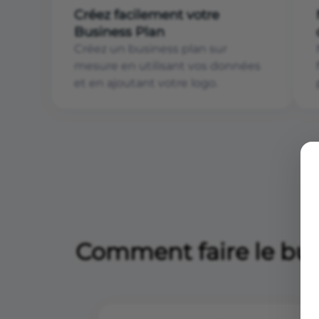
Créez facilement votre
Business Plan
Créez un business plan sur
mesure en utilisant vos données
et en ajoutant votre logo.
Comment faire le bus