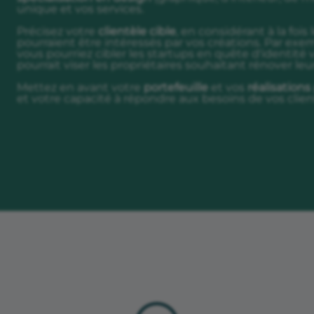
unique et vos services.
Précisez votre
clientèle cible
, en considérant à la fois 
pourraient être intéressés par vos créations. Par exe
vous pourriez cibler les startups en quête d'identité v
pourrait viser les propriétaires souhaitant rénover leu
Mettez en avant votre
portefeuille
et vos
réalisations
et votre capacité à répondre aux besoins de vos clien