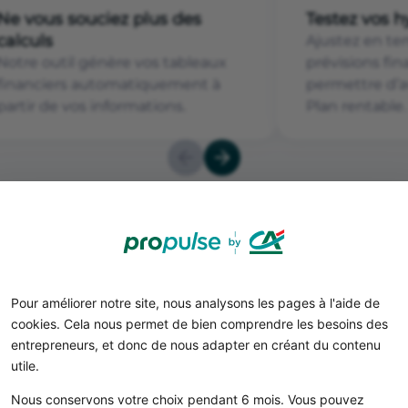
Ne vous souciez plus des
Testez vos 
calculs
Ajustez en te
Notre outil génère vos tableaux
prévisions fi
financiers automatiquement à
permettre d’a
partir de vos informations.
Plan rentable.
Pour améliorer notre site, nous analysons les pages à l'aide de
iness plan d'un designer
E
cookies. Cela nous permet de bien comprendre les besoins des
entrepreneurs, et donc de nous adapter en créant du contenu
utile.
Nous conservons votre choix pendant 6 mois. Vous pouvez