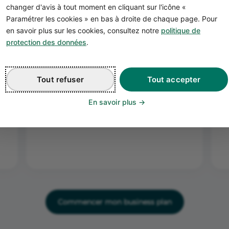
changer d'avis à tout moment en cliquant sur l'icône «
2
Paramétrer les cookies » en bas à droite de chaque page. Pour
en savoir plus sur les cookies, consultez notre
politique de
r
Complétez votre
protection des données
.
business plan
Tout refuser
Tout accepter
Remplissez le business plan de votre
projet de designer étape par étape avec
l’aide de nos exemples.
En savoir plus
Commencer mon business plan