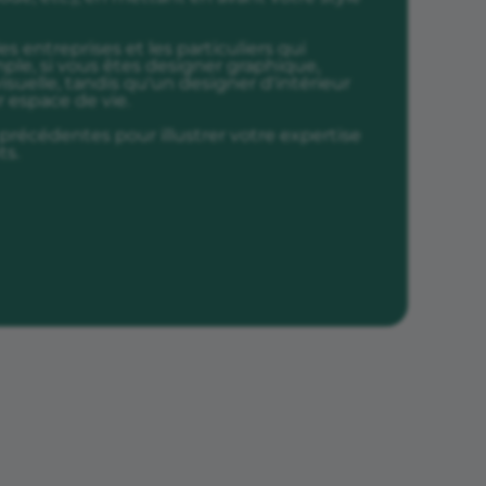
les entreprises et les particuliers qui
mple, si vous êtes designer graphique,
isuelle, tandis qu'un designer d'intérieur
r espace de vie.
précédentes pour illustrer votre expertise
ts.