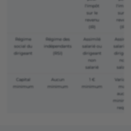
l'impôt
l'impôt
sur le
sur le
revenu
revenu
(IR)
(IR)
Régime
Régime des
Assimilé
Assimil
social du
indépendants
salarié ou
salarié 
dirigeant
(RSI)
dirigeant
dirigean
non
non
salarié
salarié
Capital
Aucun
1 €
Variable
minimum
minimum
minimum
mais
aucun
minimu
requis