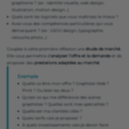
graphisme ? (ex : identité visuelle, web design,
illustration, motion design...)
Quels sont les logiciels que vous maîtrisez le mieux ?
Avez-vous des compétences particulières qui vous
démarquent ? (ex : UX/UI design, typographie,
retouche photo...)
Couplez à cette première réflexion une
étude de marché
.
Elle vous permettra d’
analyser l’offre et la demande
et de
proposer des
prestations adaptées au marché
.
Exemple
Quelle va être mon offre ? Graphiste Web ?
Print ? Ou bien les deux ?
Qu'est-ce qui me différencie des autres
graphistes ? Quelles sont mes spécialités ?
Quelle est ma clientèle cible ?
Quels tarifs vais-je proposer ?
À quels investissements vais-je devoir faire