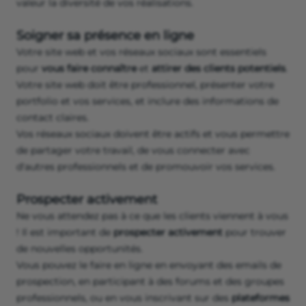
valeur la diversité de vos réalisations.
Soigner sa présence en ligne
Votre site web et vos réseaux sociaux sont essentiels
pour
vous faire connaître
et
attirer des clients potentiels
.
Votre site web doit être professionnel, présenter votre
portfolio et vos services, et inclure des informations de
contact claires.
Vos réseaux sociaux doivent être actifs et vous permettre
de partager votre travail, de vous connecter avec
d'autres professionnels et de promouvoir vos services.
Prospecter activement
Ne vous attendez pas à ce que les clients viennent à vous
! Il est important de
prospecter activement
pour trouver
de nouvelles opportunités.
Vous pouvez le faire en ligne en envoyant des emails de
prospection, en participant à des forums et des groupes
professionnels, ou en vous inscrivant sur des
plateformes