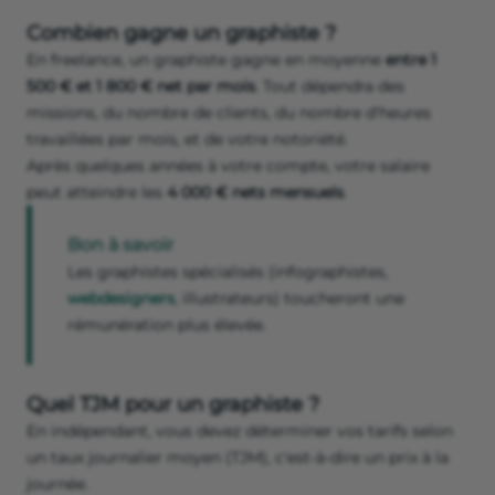
Combien gagne un graphiste ?
En freelance, un graphiste gagne en moyenne
entre 1
500 € et 1 800 € net par mois
. Tout dépendra des
missions, du nombre de clients, du nombre d'heures
travaillées par mois, et de votre notoriété.
Après quelques années à votre compte, votre salaire
peut atteindre les
4 000 € nets mensuels
.
Bon à savoir
Les graphistes spécialisés (infographistes,
webdesigners
, illustrateurs) toucheront une
rémunération plus élevée.
Quel TJM pour un graphiste ?
En indépendant, vous devez déterminer vos tarifs selon
un taux journalier moyen (TJM), c'est-à-dire un prix à la
journée.