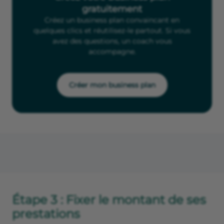
gratuitement
Créez un business plan convaincant en
quelques clics et réutilisez-le partout. Si vous
avez des questions, un coach vous
accompagne.
Créer mon business plan
Étape 3 : Fixer le montant de ses
prestations