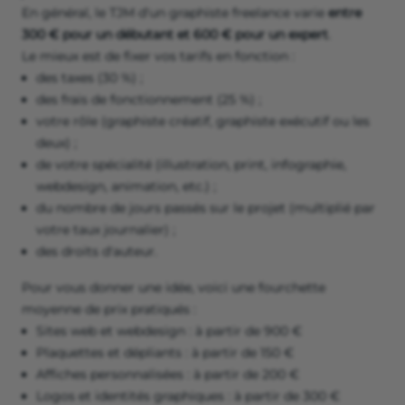
En général, le TJM d'un graphiste freelance varie
entre
300 € pour un débutant et 600 € pour un expert
.
Le mieux est de fixer vos tarifs en fonction :
des taxes (30 %) ;
des frais de fonctionnement (25 %) ;
votre rôle (graphiste créatif, graphiste exécutif ou les
deux) ;
de votre spécialité (illustration, print, infographie,
webdesign, animation, etc.) ;
du nombre de jours passés sur le projet (multiplié par
votre taux journalier) ;
des droits d'auteur.
Pour vous donner une idée, voici une fourchette
moyenne de prix pratiqués :
Sites web et webdesign : à partir de 900 €
Plaquettes et dépliants : à partir de 150 €
Affiches personnalisées : à partir de 200 €
Logos et identités graphiques : à partir de 300 €