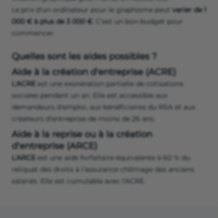
Le prix d'un ordinateur pour le graphisme peut
varier de 1
000 € à plus de 3 000 €
. C'est un bon budget pour
commencer.
Quelles sont les aides possibles ?
Aide à la création d'entreprise (ACRE)
L'ACRE
est une exonération partielle de cotisations
sociales pendant un an. Elle est accessible aux
demandeurs d'emploi, aux bénéficiaires du RSA et aux
créateurs d'entreprise de moins de 26 ans.
Aide à la reprise ou à la création
d'entreprise (ARCE)
L'ARCE
est une aide forfaitaire équivalente à 60 % du
reliquat des droits à l'assurance chômage des anciens
salariés. Elle est cumulable avec l'ACRE.