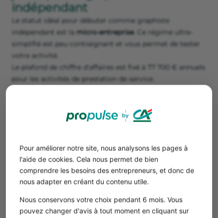
indépendant
Le statut idéal pour débuter comme graphiste
indépendant est la
micro-entreprise
. Ce régime ultra-
simplifié est peu contraignant et vous permet de tester
votre activité.
Le plafond de chiffre d'affaires est fixé à 77 700 € annuels
pour les activités de prestation de service.
Si votre activité dépasse le seuil de chiffre d’affaires de la
micro-entreprise, ou que vous souhaitez déduire vos
charges, la
SASU ou l'EURL
seront plus adaptées.
Critères
Micro-
SASU
EURL
entreprise
Pour améliorer notre site, nous analysons les pages à
l'aide de cookies. Cela nous permet de bien
Nombre
1
1
1
comprendre les besoins des entrepreneurs, et donc de
d'associés
nous adapter en créant du contenu utile.
minimum
Nous conservons votre choix pendant 6 mois. Vous
Formalités
Ultra-
Plus
Plus
pouvez changer d'avis à tout moment en cliquant sur
de
simplifiées
complexes
complex