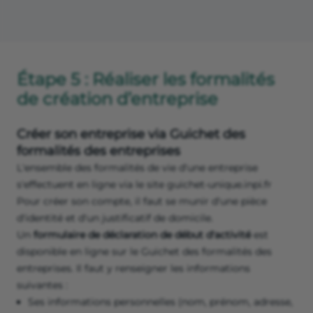
Étape 5 : Réaliser les formalités
de création d’entreprise
Créer son entreprise via Guichet des
formalités des entreprises
L'ensemble des formalités de vie d'une entreprise
s'effectuent en ligne via le site guichet-unique.inpi.fr
Pour créer son compte, il faut se munir d'une pièce
d'identité et d'un justificatif de domicile.
Un
formulaire de déclaration de début d'activité
est
disponible en ligne sur le Guichet des formalités des
entreprises. Il faut y renseigner les informations
suivantes :
Ses informations personnelles (nom, prénom, adresse,