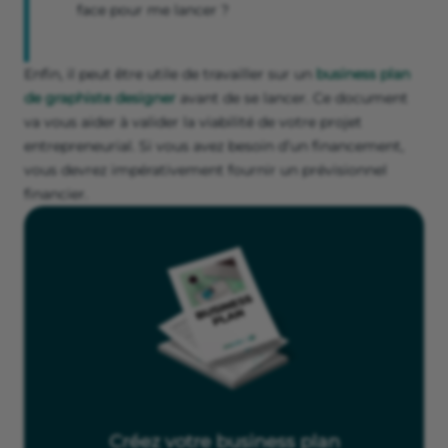
face pour me lancer ?
Enfin, il peut être utile de travailler sur un
business plan
de graphiste designer
avant de se lancer. Ce document
va vous aider à valider la viabilité de votre projet
entrepreneurial. Si vous avez besoin d’un financement,
vous devrez impérativement fournir un prévisionnel
financier.
Créez votre business plan