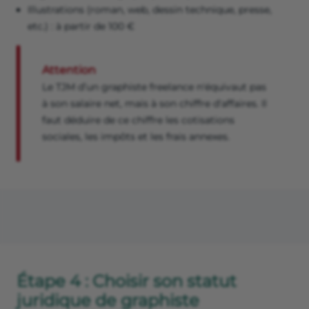
Illustrations (roman, web, dessin technique, presse,
etc.) : à partir de 100 €
Attention
Le TJM d’un graphiste freelance n'équivaut pas
à son salaire net, mais à son chiffre d'affaires. Il
faut déduire de ce chiffre les cotisations
sociales, les impôts et les frais annexes.
Étape 4 : Choisir son statut
juridique de graphiste