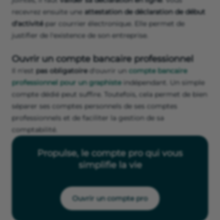
recevrez ensuite une
attestation de déclaration de début
d'activité
par courrier électronique. Elle permet de
justifier de l'existence de son entreprise.
Ouvrir un compte bancaire professionnel
Il n'est
pas obligatoire
d'ouvrir un
compte bancaire
professionnel pour un graphiste
indépendant. Un simple
compte dédié peut suffire. Toutefois, cela permet de bien
séparer ses comptes personnels de ses comptes
professionnels et de faciliter la gestion de sa
comptabilité.
Propulse, le compte pro qui vous
simplifie la vie
Ouvrir un compte pro