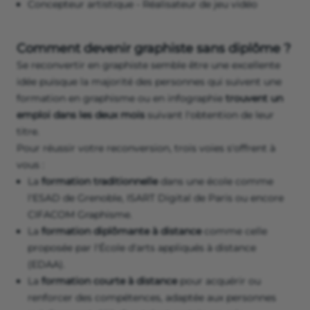
Concepteur artistique - Réalisateur de jeu vidéo
Comment devenir graphiste sans diplôme ?
Se reconvertir en graphiste semble être une excellente
idée puisque la majorité des personnes qui suivent une
formation en graphisme ou en infographie
trouvent un
emploi dans les deux mois
suivant l'obtention de leur
titre.
Pour réussir votre reconversion, trois voies s'offrent à
vous :
La
formation traditionnelle
dans une école comme
l'ESAD de Grenoble, ISART Digital de Paris ou encore
CIFACOM Graphisme.
La
formation diplômante à distance
comme celle
proposée par l'École d'arts appliqués à distance
(EDAA).
La
formation courte à distance
pour acquérir ou
renforcer des compétences, adaptée aux personnes