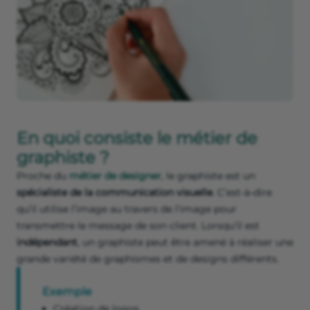
En quoi consiste le métier de
graphiste ?
Proche du
métier de designer
, le graphiste est un
spécialiste de la communication visuelle
. C’est-à-dire
qu’il utilise l’image au travers de l'image pour
transmettre le message de son client. Lorsqu’il est
indépendant
, un graphiste peut être amené à réaliser une
grande variété de graphismes et de designs différents.
Exemple
Création de logos