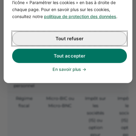
l'icône « Paramétrer les cookies » en bas à droite de
création
que la
que la
chaque page. Pour en savoir plus sur les cookies,
micro-
micro-
consultez notre
politique de protection des données
.
entreprise,
entrepris
mais
mais
moins que
moins q
Tout refuser
l'EURL ou
la SAS
la SAS
Tout accepter
Protection
Illimitée
Limitée
Limitée
En savoir plus
du
aux
aux
patrimoine
apports
apport
personnel
Régime
Micro-BIC ou
Impôt sur
Impôt s
fiscal
Micro-BNC
les
les
sociétés
société
(IS) ou
(IS) ou
option
option
pour
pour