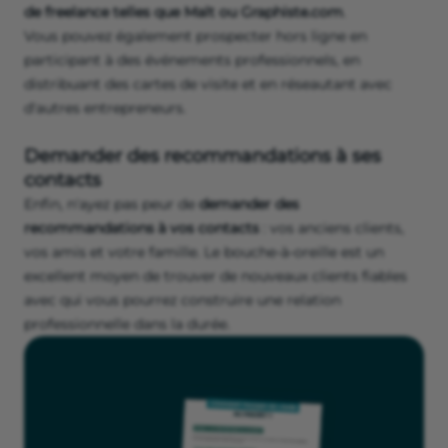
de freelance telles que Malt ou Graphiste.com
.
Vous pouvez également prospecter hors ligne en
participant à des événements professionnels, en
distribuant des cartes de visite et en réseautant avec
d'autres entrepreneurs.
Demander des recommandations à ses
contacts
Enfin, n'ayez pas peur de
demander des
recommandations à vos contacts
: vos anciens clients,
vos amis et votre famille. Le bouche-à-oreille est un
excellent moyen de trouver de nouveaux clients fiables
avec qui vous pourrez construire une relation
professionnelle dans la durée.