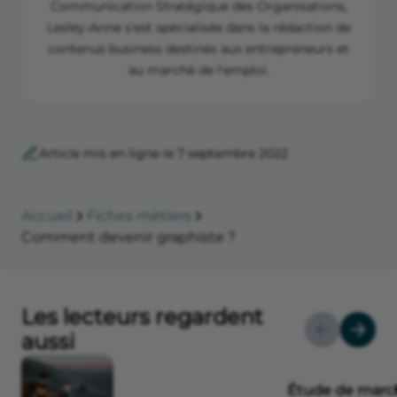
Communication Stratégique des Organisations,
Lesley-Anne s'est spécialisée dans la rédaction de
contenus business destinés aux entrepreneurs et
au marché de l'emploi.
Article mis en ligne le 7 septembre 2022
Accueil
Fiches métiers
Comment devenir graphiste ?
Les lecteurs regardent
aussi
Étude de march