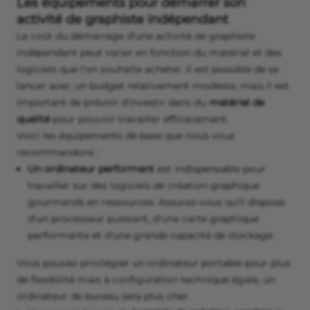
Les équipements pour démarrer son
activité de graphiste indépendant
Le coût du démarrage d'une activité de graphiste
indépendant peut varier en fonction du matériel et des
logiciels que l'on souhaite acheter. Il est possible de se
lancer avec un budget relativement modeste, mais il est
important de prévoir d'investir dans du
matériel de
qualité
pour pouvoir travailler efficacement.
Voici les équipements de base que nous vous
recommandons :
Un ordinateur performant
est indispensable pour
travailler sur des logiciels de création graphique
gourmands en ressources. Assurez-vous qu'il dispose
d'un processeur puissant, d'une carte graphique
performante et d'une grande capacité de stockage.
Vous pouvez privilégier un ordinateur portable pour plus
de flexibilité mais à configuration technique égale, un
ordinateur de bureau sera plus cher.