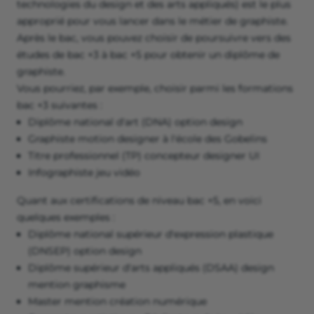
technologies du design et des arts appliqués) est le plus
approprié pour vous lancer dans le métier de graphiste.
Après le bac, vous pouvez choisir de poursuivre vers des
études de bac +3 à bac +5 pour obtenir un diplôme de
graphiste.
Vous pourriez, par exemple, choisir parmi les formations
bac +3 suivantes :
Diplôme national d'art (DNA) option design
Graphiste motion designer à l'école des Gobelins
Titre professionnel (TP) concepteur designer UI
Infographiste jeu vidéo
Quant aux certifications de niveau bac +5, en voici
quelques exemples :
Diplôme national supérieur d'expression plastique
(DNSEP) option design
Diplôme supérieur d'arts appliqués (DSAA) design
mention graphisme
Master mention création numérique