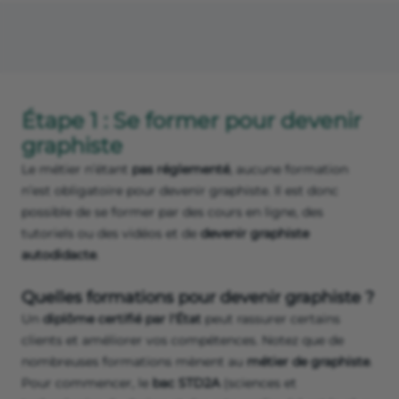
Étape 1 : Se former pour devenir
graphiste
Le métier n’étant
pas réglementé
, aucune formation
n’est obligatoire pour devenir graphiste. Il est donc
possible de se former par des cours en ligne, des
tutoriels ou des vidéos et de
devenir graphiste
autodidacte
.
Quelles formations pour devenir graphiste ?
Un
diplôme certifié par l'État
peut rassurer certains
clients et améliorer vos compétences. Notez que de
nombreuses formations mènent au
métier de graphiste
.
Pour commencer, le
bac STD2A
(sciences et