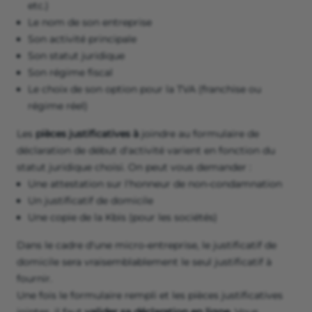
etc.)
Le nom de son entreprise
Son activité principale
Son statut juridique
Son régime fiscal
Le choix de son option pour la TVA (franchise ou
régime réel)
Les
pièces justificatives à
joindre au formulaire de
déclaration de début d'activité varient en fonction du
statut juridique choisi. On peut vous demander :
Une attestation sur l'honneur de non-condamnation
Un justificatif de domicile
Une copie de la Kbis (pour les sociétés)
Dans le cadre d'une micro-entreprise, le justificatif de
domicile sera vraisemblablement le seul justificatif à
fournir.
Une fois le formulaire rempli et les pièces justificatives
jointes, il faut
valider sa déclaration en ligne
. Vous