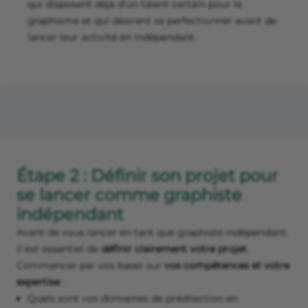
qui disposent déjà d'un talent certain pour le
graphisme et qui désirent se perfectionner avant de
lancer leur activité en indépendant.
Étape 2 : Définir son projet pour
se lancer comme graphiste
indépendant
Avant de vous lancer en tant que graphiste indépendant,
il est essentiel de
définir clairement votre projet
.
Commencer par vos baser sur
vos compétences et votre
expertise
:
Quels sont vos domaines de prédilection en