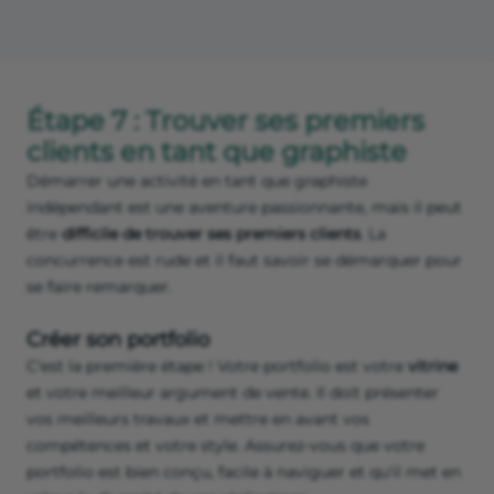
Étape 7 : Trouver ses premiers
clients en tant que graphiste
Démarrer une activité en tant que graphiste
indépendant est une aventure passionnante, mais il peut
être
difficile de trouver ses premiers clients
. La
concurrence est rude et il faut savoir se démarquer pour
se faire remarquer.
Créer son portfolio
C'est la première étape ! Votre portfolio est votre
vitrine
et votre meilleur argument de vente. Il doit présenter
vos meilleurs travaux et mettre en avant vos
compétences et votre style. Assurez-vous que votre
portfolio est bien conçu, facile à naviguer et qu'il met en