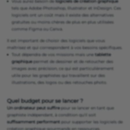
Vous aurez besoin de
logiciels de création graphique
tels que Adobe Photoshop, Illustrator et InDesign. Ces
logiciels ont un coût mais il existe des alternatives
gratuites ou moins chères de plus en plus utilisées
comme Figma ou Canva.
Il est important de choisir des logiciels que vous
maîtrisez et qui correspondent à vos besoins spécifiques.
Tout dépendra de vos missions mais une
tablette
graphique
permet de dessiner et de retoucher des
images avec précision, ce qui est particulièrement
utile pour les graphistes qui travaillent sur des
illustrations, des logos ou des retouches photo.
Quel budget pour se lancer ?
Un ordinateur peut suffire
pour se lancer en tant que
graphiste indépendant, à condition qu'il soit
suffisamment performant
pour supporter les logiciels de
création graphique gourmands en ressources.