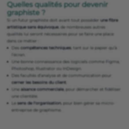
Quelles qualités pour devenir
graphiste ?
Si un futur graphiste doit avant tout posséder
une fibre
artistique sans équivoque
, de nombreuses autres
qualités lui seront nécessaires pour se faire une place
dans ce métier :
Des
compétences techniques
, tant sur le papier qu’à
l’écran.
Une bonne connaissance des logiciels comme Figma,
Photoshop, Illustrator ou InDesign.
Des facultés d’analyse et de communication pour
cerner les besoins du client
.
Une
aisance commerciale
, pour démarcher et fidéliser
une clientèle.
Le
sens de l'organisation
, pour bien gérer sa micro-
entreprise de graphisme.