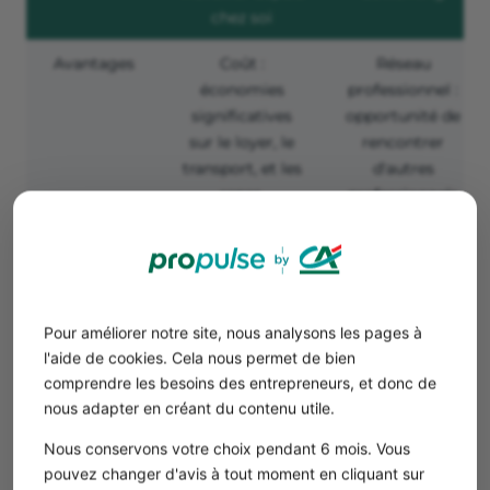
chez soi
Avantages
Coût :
Réseau
économies
professionnel :
significatives
opportunité de
sur le loyer, le
rencontrer
transport, et les
d'autres
repas.
professionnels
Flexibilité :
et de créer des
horaires
synergies.
modulables
Structure :
selon les
environnement
besoins
de travail
Pour améliorer notre site, nous analysons les pages à
personnels et
structuré,
l'aide de cookies. Cela nous permet de bien
professionnels.
favorisant la
comprendre les besoins des entrepreneurs, et donc de
Confort :
productivité.
nous adapter en créant du contenu utile.
personnalisation
Flexibilité :
Nous conservons votre choix pendant 6 mois. Vous
complète de
offres souvent
pouvez changer d'avis à tout moment en cliquant sur
l'espace de
modulables