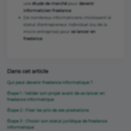
une
étude de marché
pour
devenir
informaticien freelance
.
De nombreux informaticiens choisissent le
statut d’entrepreneur individuel (ou de la
micro entreprise) pour
se lancer en
freelance
.
Dans cet article
Qui peut devenir freelance informatique ?
Étape 1 : Valider son projet avant de se lancer en
freelance informatique
Étape 2 : Fixer les prix de ses prestations
Étape 3 : Choisir son statut juridique de freelance
informatique