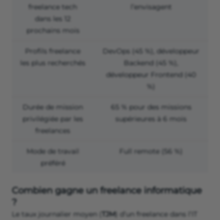
freelance tech
l’envisagent
dans les 12
prochains mois
Profils freelance
DevOps (45 %), développeur
les plus recherchés
Backend (45 %),
développeur Frontend (40
%)
Durée de mission
65 % pour des missions
privilégiée par les
supérieures à 6 mois
freelances
Mode de travail
Full remote (56 %)
préféré
Combien gagne un freelance informatique
?
Le taux journalier moyen (
TJM
) d’un freelance dans l’IT