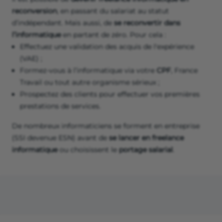
reconversion
, en passant du salariat au statut
d’indépendant. Mais aussi, de
se reconvertir dans
l’informatique
en partant de zéro. Pour cela :
Effectuez une validation des acquis de l'expérience
(VAE) ;
Formez-vous à l’informatique via votre
CPF
, France
Travail ou tout autre organisme sérieux ;
Prospectez des clients pour effectuer vos premières
prestations de services.
De nombreux informaticiens se forment en entreprise
(SSI devenue ESN) avant de
se lancer en freelance
informatique
ou choisissent le
portage salarial
.