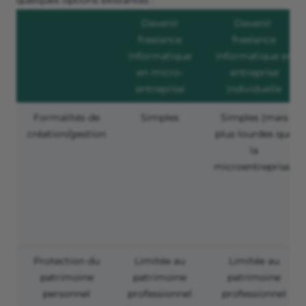
Devenir
Devenir
freelance
freelance
informatique
informatique en
en micro-
entreprise
entreprise
individuelle
Formalités de
Simples
Simples (mais
création/gestion
plus lourdes que
la
microentreprise)
Protection du
Limitée au
Limitée au
patrimoine
patrimoine
patrimoine
personnel
professionnel
professionnel