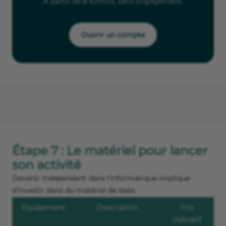
À partir de 8 €/mois, sans engagement.
Ouvrir un compte
Étape 7 : Le matériel pour lancer
son activité
Devenir indépendant dans l’informatique implique
d’investir dans du matériel de base.
Équipement
Description
Prix
indicatif