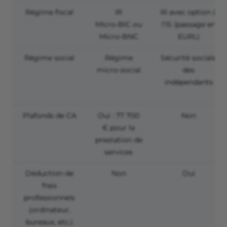
Régime fiscal
IR
IR avec option à
Micro-BIC ou
l’IS (passage en
Micro-BNC
EURL)
Régime social
Régime
Sécurité sociale
micro-social
des
indépendants
Plafonds de CA
Oui : 77 700
Non
€ pour la
prestation de
services
Déduction de
Non
Oui
frais
professionnels
(ordinateur,
bureaux, etc.)