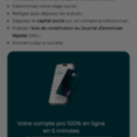
Déterminez votre siège social ;
Rédigez puis déposez les statuts ;
Déposez le
capital social
sur un compte professionnel ;
Publiez l’
avis de constitution au Journal d’annonces
légales
(JAL) ;
Immatriculez la société.
Votre compte pro 100% en ligne
en 5 minutes