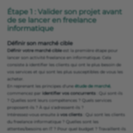
Étape 1 : Valider son projet avant
de se lancer en freelance
informatique
Définir son marché cible
Définir votre marché cible
est la première étape pour
lancer son activité freelance en informatique. Cela
consiste à identifier les clients qui ont le plus besoin de
vos services et qui sont les plus susceptibles de vous les
acheter.
En reprenant les principes d'une
étude de marché
,
commencez par
identifier vos concurrents
: Qui sont-ils
? Quelles sont leurs compétences ? Quels services
proposent-ils ? À qui s'adressent-ils ?
Intéressez-vous ensuite à
vos clients
: Qui sont les clients
du freelance informatique ? Quelles sont les
attentes/besoins en IT ? Pour quel budget ? Travaillent-ils