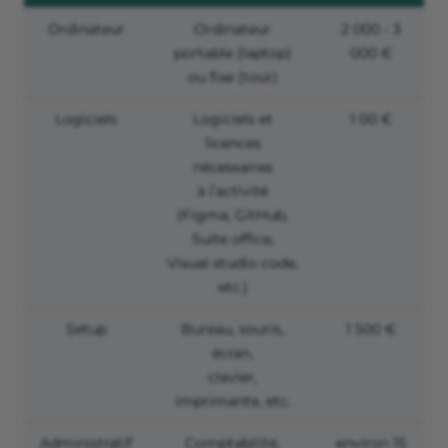
Ordinateur
Ordinateur
2 000 - 3
portable (laptop)
000 €
ou fixe (tour)
Logiciels
Logiciels et
1 00 €
licences
nécessaires
à l’activité
(Figma, GitHub,
Suite office,
Visual studio code,
etc.)
Setup
Bureau, souris,
1 500 €
écran,
clavier,
imprimante, etc.
Administratif
Comptabilité,
environ 15