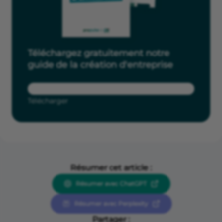
Téléchargez gratuitement notre
guide de la création d'entreprise
Télécharger
Résumer cet article :
Résumer avec ChatGPT
Résumer avec Perplexity
Partager :