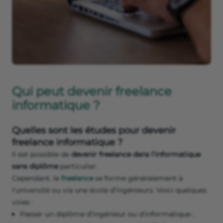
Qui peut devenir freelance
informatique ?
Quelles sont les études pour devenir
freelance informatique ?
Il est possible de
devenir freelance dans l’informatique
sans diplôme
particulier.
Cependant, le
freelance
se forme généralement à
l'université ou via une école d’ingénieurs. Voici quelques
voies :
Passer un diplôme d’ingénieur ou d'informatique ;