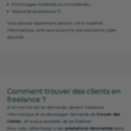
Dommages matériels ou immatériels ;
Retard de prestations IT.
Vous pouvez également assurer votre matériel
informatique, ainsi que souscrire une assurance cyber
sécurité.
Comment trouver des clients en
freelance ?
Si le marché est en demande, devenir freelance
informatique et se développer demande de
trouver des
clients
… et le plus possible, de les fidéliser.
Pour cela, réfléchissez à des
prestations récurrentes
dans