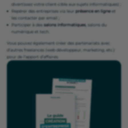
divertissez votre client-cible aux sujets informatiques) ;
Repérer des entreprises via leur
présence en ligne
et
les contacter par email ;
Participer à des
salons informatiques
, salons du
numérique et tech.
Vous pouvez également créer des partenariats avec
d’autres freelances (web développeur, marketing, etc.)
pour de l’apport d’affaires.