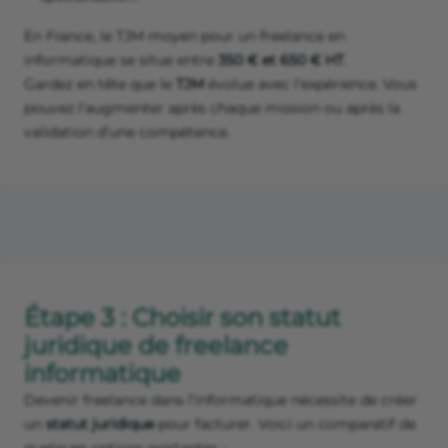
En France, le TJM moyen pour un freelance en
informatique se situe entre
350 € et 650 € HT
.
Gardez en tête que le
TJM
évolue avec l’expérience. Vous
pouvez l’augmenter après chaque mission ou après la
validation d’une compétence.
Étape 3 : Choisir son statut
juridique de freelance
informatique
Devenir freelance dans l’informatique nécessite de créer
un
statut juridique
pour facturer. Voici un comparatif de
quelques options existantes :