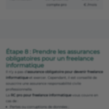
compte pro
€ /mois
Étape 8 : Prendre les assurances
obligatoires pour un freelance
informatique
Il n’y a pas d’
assurance obligatoire pour devenir freelance
informatique
et exercer. Cependant, il est conseillé de
souscrire une assurance responsabilité civile
professionnelle.
La
RC pro pour freelance informatique
vous couvre en
cas de :
Pertes ou corruptions de données ;