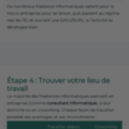
De nombreux freelance informatiques optent pour la
micro-entreprise pour se lancer, puis passent au régime
réel de l’EI, et ouvrent une SASU/EURL, si l’activité se
développe bien.
Étape 4 : Trouver votre lieu de
travail
La majorité des freelances informatiques exercent en
entreprise (comme
consultant informatique
), à leur
domicile ou en coworking. Chaque façon de travailler
possède ses avantages et ses inconvénients :
Travailler depuis
Coworking