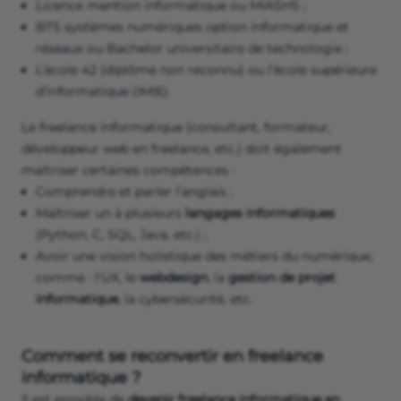
Licence mention informatique ou MIASHS ;
BTS systèmes numériques option informatique et
réseaux ou Bachelor universitaire de technologie ;
L’école 42 (diplôme non reconnu) ou l’école supérieure
d’informatique (IMIE).
Le freelance informatique (consultant, formateur,
développeur web en freelance, etc.) doit également
maîtriser certaines compétences :
Comprendre et parler l’anglais ;
Maîtriser un à plusieurs
langages informatiques
(Python, C, SQL, Java, etc.) ;
Avoir une vision holistique des métiers du numérique,
comme : l’UX, le
webdesign
, la
gestion
de projet
informatique
, la cybersécurité, etc.
Comment se reconvertir en freelance
informatique ?
Il est possible de
devenir freelance informatique en