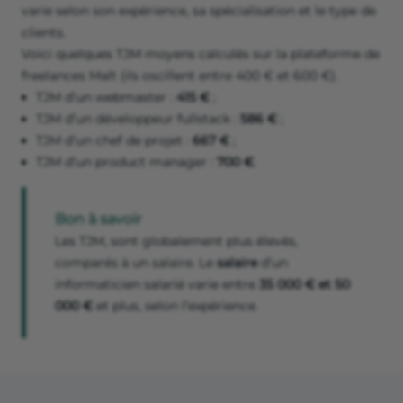
varie selon son expérience, sa spécialisation et le type de
clients.
Voici quelques TJM moyens calculés sur la plateforme de
freelances Malt (ils oscillent entre 400 € et 600 €).
TJM d’un webmaster :
415 €
;
TJM d’un développeur fullstack :
586 €
;
TJM d’un chef de projet :
667 €
;
TJM d’un product manager :
700 €
.
Bon à savoir
Les TJM, sont globalement plus élevés,
comparés à un salaire. Le
salaire
d’un
informaticien salarié varie entre
35 000 € et 50
000 €
et plus, selon l’expérience.