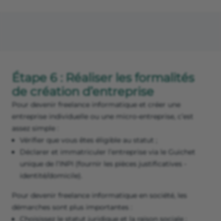
Étape 6 : Réaliser les formalités
de création d’entreprise
Pour devenir freelance informatique et créer une
entreprise individuelle ou une micro-entreprise, c’est
assez simple :
Vérifier que vous êtes éligible au statut ;
Déclarer et immatriculer l’entreprise via le Guichet
unique de l’INPI (fournir les pièces justificatives -
identité/domicile).
Pour devenir freelance informatique en société, les
démarches sont plus importantes :
Choisissez le statut juridique et la raison sociale ;