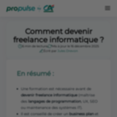
Comment devenir
freelance informatique ?
6 min de lecture
Mis à jour le 16 décembre 2025
Écrit par
Jules Drevon
En résumé :
Une formation est nécessaire avant de
devenir freelance informatique
(maîtrise
des
langages de programmation
, UX, SEO
ou maintenance des systèmes IT).
Il est conseillé de créer un
business plan
et