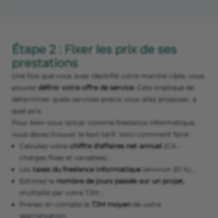
Étape 2 : Fixer les prix de ses
prestations
Une fois que vous avez identifié votre marché cible, vous
pouvez
définir votre offre de service
. Cela implique de
déterminer quels services précis vous allez proposer, à
quel prix.
Pour bien vous lancer comme freelance informatique,
vous devez trouver le bon tarif. Voici comment faire :
Calculez votre
chiffre d’affaires net annuel
(CA -
charges fixes et variables) ;
Les
taxes du freelance informatique
(environ 30 %) ;
Estimez le
nombre de jours passés sur un projet,
multiplié par votre TJM ;
Prenez en compte le
TJM moyen
de votre
spécialisation.