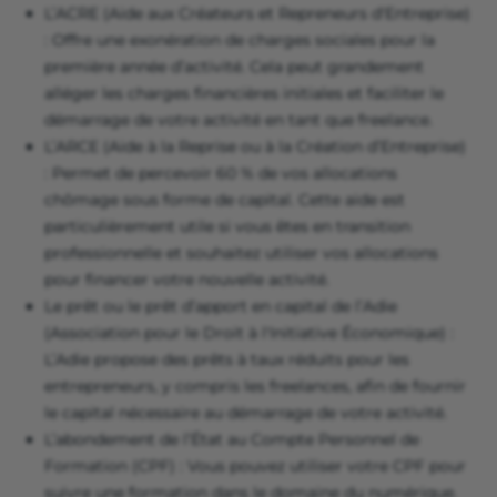
L’ACRE (Aide aux Créateurs et Repreneurs d'Entreprise)
: Offre une exonération de charges sociales pour la
première année d’activité. Cela peut grandement
alléger les charges financières initiales et faciliter le
démarrage de votre activité en tant que freelance.
L’ARCE (Aide à la Reprise ou à la Création d’Entreprise)
: Permet de percevoir 60 % de vos allocations
chômage sous forme de capital. Cette aide est
particulièrement utile si vous êtes en transition
professionnelle et souhaitez utiliser vos allocations
pour financer votre nouvelle activité.
Le prêt ou le prêt d’apport en capital de l’Adie
(Association pour le Droit à l'Initiative Économique) :
L’Adie propose des prêts à taux réduits pour les
entrepreneurs, y compris les freelances, afin de fournir
le capital nécessaire au démarrage de votre activité.
L’abondement de l’État au Compte Personnel de
Formation (CPF) : Vous pouvez utiliser votre CPF pour
suivre une formation dans le domaine du numérique.