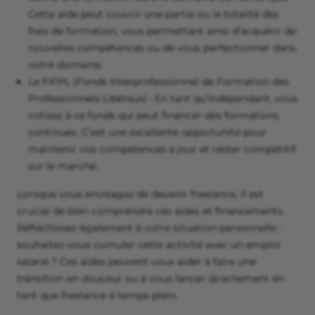
Cette aide peut couvrir une partie ou la totalité des
frais de formation, vous permettant ainsi d’acquérir de
nouvelles compétences ou de vous perfectionner dans
votre domaine.
Le FIFPL (Fonds Interprofessionnel de Formation des
Professionnels Libéraux) : En tant qu’indépendant, vous
cotisez à ce fonds qui peut financer des formations
continues. C’est une excellente opportunité pour
maintenir vos compétences à jour et rester compétitif
sur le marché.
Lorsque vous envisagez de devenir freelance, il est
crucial de bien comprendre ces aides et financements.
Réfléchissez également à votre situation personnelle :
souhaitez-vous cumuler cette activité avec un emploi
salarié ? Ces aides peuvent vous aider à faire une
transition en douceur ou à vous lancer directement en
tant que freelance à temps plein.