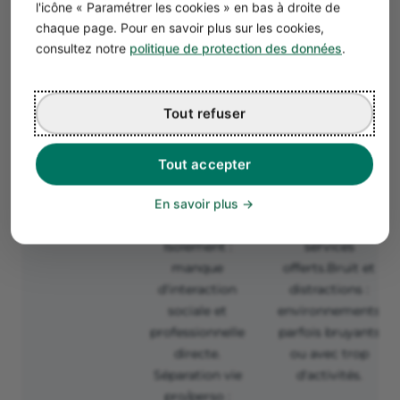
l'icône « Paramétrer les cookies » en bas à droite de
travail.
selon les
chaque page. Pour en savoir plus sur les cookies,
besoins (bureau
consultez notre
politique de protection des données
.
dédié, hot-
desking).
Tout refuser
Inconvénient
Distractions :
Coût : frais
risque
mensuels qui
d'interruptions
peuvent être
Tout accepter
par les tâches
conséquents
ménagères ou
selon les
En savoir plus
la famille.
espaces et les
Isolement :
services
manque
offerts.
Bruit et
d'interaction
distractions :
sociale et
environnements
professionnelle
parfois bruyants
directe.
ou avec trop
Séparation vie
d'activités.
pro/perso :