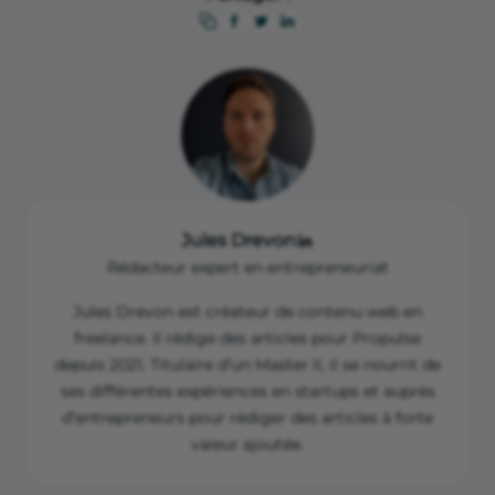
Jules Drevon
Rédacteur expert en entrepreneuriat
Jules Drevon est créateur de contenu web en
freelance. Il rédige des articles pour Propulse
depuis 2021. Titulaire d’un Master II, il se nourrit de
ses différentes expériences en startups et auprès
d’entrepreneurs pour rédiger des articles à forte
valeur ajoutée.