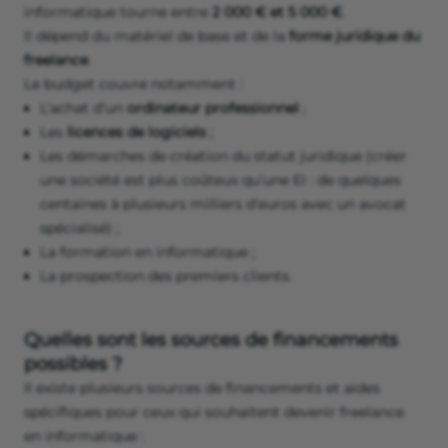
informatique tourne entre
2 000 € et 5 000 €
.
ll dépend du matériel de base et de la
forme juridique du
freelance
.
Le budget couvre notamment :
L’achat d’un
ordinateur professionnel
;
Les
licences de logiciels
;
Les démarches de création du statut juridique (créer
une société est plus coûteux qu’une EI : de quelques
centaines à plusieurs milliers d’euros avec un avocat
spécialisé) ;
La formation en informatique ;
La prospection des premiers clients.
Quelles sont les sources de financements
possibles ?
Il existe plusieurs sources de financements et aides
spécifiques pour ceux qui souhaitent devenir freelance
en informatique :