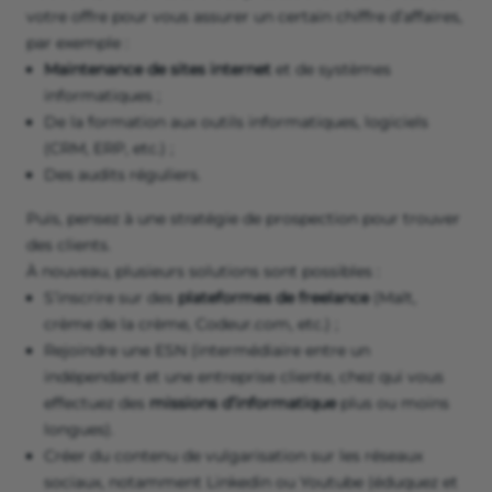
votre offre pour vous assurer un certain chiffre d’affaires,
par exemple :
Maintenance de sites internet
et de systèmes
informatiques ;
De la formation aux outils informatiques, logiciels
(CRM, ERP, etc.) ;
Des audits réguliers.
Puis, pensez à une stratégie de prospection pour trouver
des clients.
À nouveau, plusieurs solutions sont possibles :
S’inscrire sur des
plateformes de freelance
(Malt,
crème de la crème, Codeur.com, etc.) ;
Rejoindre une ESN (intermédiaire entre un
indépendant et une entreprise cliente, chez qui vous
effectuez des
missions d’informatique
plus ou moins
longues).
Créer du contenu de vulgarisation sur les réseaux
sociaux, notamment Linkedin ou Youtube (éduquez et