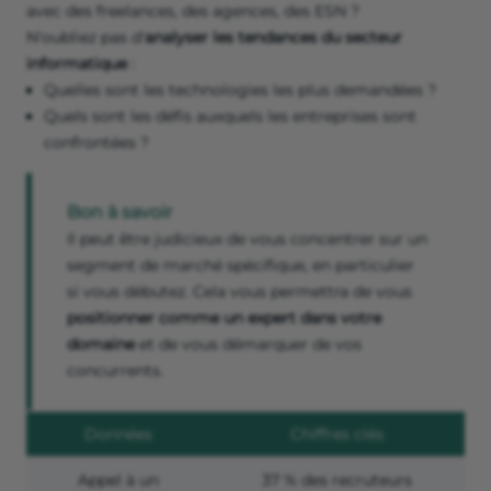
avec des freelances, des agences, des ESN ?
N'oubliez pas d'
analyser les tendances du secteur
informatique
:
Quelles sont les technologies les plus demandées ?
Quels sont les défis auxquels les entreprises sont
confrontées ?
Bon à savoir
Il peut être judicieux de vous concentrer sur un
segment de marché spécifique, en particulier
si vous débutez. Cela vous permettra de vous
positionner comme un expert dans votre
domaine
et de vous démarquer de vos
concurrents.
Données
Chiffres clés
Appel à un
37 % des recruteurs