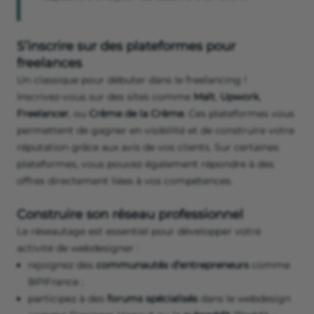
S’inscrire sur des plateformes pour
freelances
Un classique pour débuter dans le freelancing !
Inscrivez-vous sur des sites comme
Malt
,
Upwork
,
Freelancer
, ou
Crème de la Crème
. Ces plateformes vous
permettent de gagner en visibilité et de construire votre
réputation grâce aux avis de vos clients. Sur certaines
plateformes, vous pouvez également répondre à des
offres directement liées à vos compétences.
Construire son réseau professionnel
Le réseautage est essentiel pour développer votre
activité de webdesigner :
rejoignez des
communautés d’entrepreneurs
comme
BPIFrance ;
participez à des
forums spécialisés
dans le webdesign