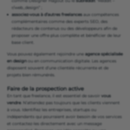
comme Designer Hagout ou le
subreddit
“Reddit –
r/web_design” ;
associez-vous à d’autres freelances
aux compétences
complémentaires comme des experts SEO, des
rédacteurs de contenus ou des développeurs afin de
proposer une offre plus complète et bénéficier de leur
base client.
Vous pouvez également rejoindre une
agence spécialisée
en design
ou en communication digitale. Les agences
disposent souvent d’une clientèle récurrente et de
projets bien rémunérés.
Faire de la prospection active
En tant que freelance, il est essentiel de savoir
vous
vendre
. N’attendez pas toujours que les clients viennent
à vous. Identifiez les entreprises, startups ou
indépendants qui pourraient avoir besoin de vos services
et contactez-les directement avec un message