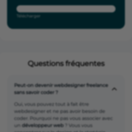
Télécharger
Questions fréquentes
Peut-on devenir webdesigner freelance
sans savoir coder ?
Oui, vous pouvez tout à fait être
webdesigner et ne pas avoir besoin de
coder. Pourquoi ne pas vous associer avec
un
développeur web
? Vous vous