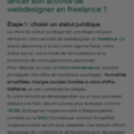
lancer son activité de
webdesigner en freelance ?
Étape 1 : choisir un statut juridique
Le choix du statut juridique est une étape clé pour
démarrer votre activité de webdesigner en
freelance
. Ce
statut détermine à la fois votre régime fiscal, votre
statut social, votre mode de rémunération et la
protection de votre patrimoine personnel.
Pour débuter en solo, la
micro-entreprise
est souvent
privilégiée. Elle offre de nombreux avantages :
formalités
simplifiées
,
charges sociales limitées à votre chiffre
d’affaires
, et une comptabilité allégée.
Si votre activité se développe bien ou si vous souhaitez
déduire vos frais, des structures plus évoluées comme
l’
EURL
(Entreprise Unipersonnelle à Responsabilité
Limitée) ou la
SASU
(Société par Actions Simplifiée
Unipersonnelle) seront plus adaptées. Ces statuts offrent
davantage de crédibilité et de flexibilité pour développer