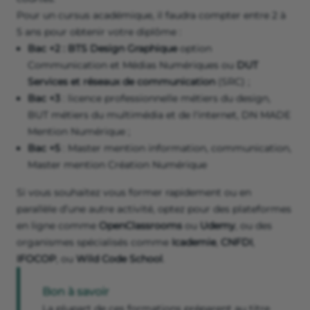
Pour un cursus académique, il faudra compter entre 2 à
5 ans pour obtenir votre diplôme :
Bac +2 : BTS Design Graphique
option
Communication et Médias Numériques ou
DUT
Services et réseaux de communication
(SRC) ;
Bac +3
: licence professionnelle métiers du design,
BUT métiers du multimédia et de l'internet, DN MADE
Mention Numérique ;
Bac +5
: Master mention information, communication,
Master mention Création Numérique
Si vous souhaitez vous former rapidement ou en
parallèle d’une autre activité, optez pour des plateformes
en ligne comme
OpenClassrooms
ou
Udemy
, ou des
organismes spécialisés comme
Icademie
,
CNFDI
,
IFOCOP
, ou
Wild Code School
.
Bon à savoir
La plupart de ces formations préparent au titre