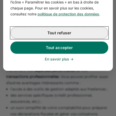
Étape 3 : ouvrir un compte pro
l'icône « Paramétrer les cookies » en bas à droite de
chaque page. Pour en savoir plus sur les cookies,
En tant que webdesigner, vous aurez régulièrement des
consultez notre
politique de protection des données
.
factures à émettre et des paiements à recevoir de vos
clients. Il est donc fortement recommandé d’ouvrir un
compte bancaire professionnel dédié
à votre activité.
Tout refuser
Le compte pro est particulièrement adapté aux
webdesigners qui cherchent une
banque pour graphiste
indépendant
.
Tout accepter
Ce n’est pas obligatoire dès le départ pour les micro-
entrepreneurs, mais un compte séparé simplifie la
En savoir plus
gestion de vos finances et permet de distinguer
clairement vos
dépenses personnelles
de vos
transactions professionnelles
. Vous pouvez profiter aussi
d’autres avantages intéressants comme :
l’accès à des outils de gestion adaptés aux freelances ;
des services spécifiques (crédit professionnel,
assurances, etc.) ;
un suivi simplifié de votre comptabilité pour préparer
vos déclarations fiscales et gérer vos cotisations