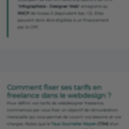
"
Infographiste - Designer Web
" enregistré au
RNCP
de niveau 5 (équivalent bac +2). Elles
peuvent donc être éligibles à un financement
par le CPF.
Comment fixer ses tarifs en
freelance dans le webdesign ?
Pour définir vos tarifs de webdesigner freelance,
commencez par vous fixer un objectif de rémunération
mensuelle qui vous permet de couvrir vos besoins et vos
charges. Notez que le
Taux Journalier Moyen
(TJM)
d’un