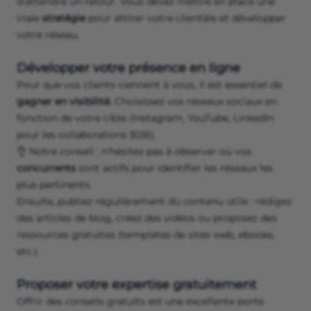
d’attendre un retour. Vous devez mettre en place une
vraie
stratégie
pour attirer votre clientèle et développer
votre réseau.
Développer votre présence en ligne
Pour que vos clients viennent à vous, il est essentiel de
gagner en visibilité.
Choisissez vos réseaux sociaux en
fonction de votre cible (Instagram, YouTube, LinkedIn
pour les collaborations B2B).
👌 Notre conseil : n'hésitez pas à observer où vos
concurrents
sont actifs pour identifier les réseaux les
plus pertinents.
Ensuite, publiez régulièrement du contenu utile : rédigez
des articles de blog, créez des vidéos ou proposez des
ressources gratuites (templates de sites web, ebooks,
etc.).
Proposer votre expertise gratuitement
​​Offrir des conseils gratuits est une excellente porte