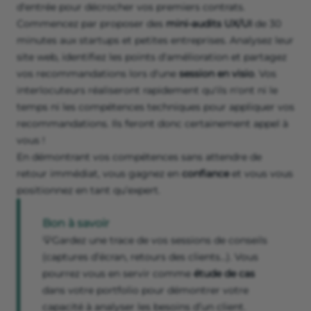
d'entrée pour décrocher vos premiers contrats.
Commencez par proposer des
mini-audits UX/UI
de 30
minutes aux startups et petites entreprises. Analysez leur
site web, identifiez les points d'amélioration et partagez
vos recommandations lors d'une
session en visio
. Vos
interlocuteurs réaliseront rapidement qu'ils n'ont ni le
temps ni les compétences techniques pour appliquer vos
recommandations. Ils feront donc certainement appel à
vous !
En démontrant vos compétences sans attendre de
retour immédiat, vous gagnez en
confiance
et vous vous
positionnez en tant qu’expert.
Bon à savoir
💡Gardez une trace de vos sessions de conseils
(captures d’écran, retours des clients…). Vous
pourrez vous en servir comme
étude de cas
dans votre portfolio pour démontrer votre
capacité à analyser les besoins d’un client.