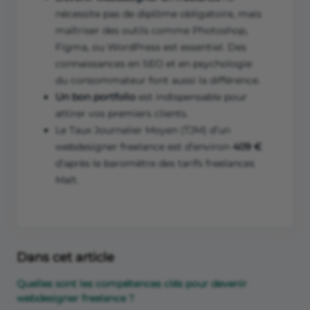
nécessite pas de diplôme obligatoire, mais
maîtriser des outils comme Photoshop,
Figma, ou WordPress est essentiel. Des
connaissances en SEO et en psychologie
du consommateur font aussi la différence.
Un bon portfolio
est indispensable pour
attirer vos premiers clients.
Le Taux Journalier Moyen (TJM) d’un
webdesigner freelance est d’environ
409 €
d’après le baromètre des tarifs freelances
Malt.
Dans cet article
Quelles sont les compétences clés pour devenir
webdesigner freelance ?