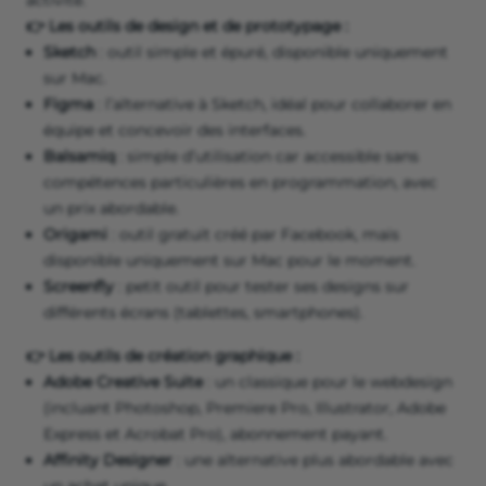
activité.
👉 Les outils de design et de prototypage :
Sketch
: outil simple et épuré, disponible uniquement
sur Mac.
Figma
: l’alternative à Sketch, idéal pour collaborer en
équipe et concevoir des interfaces.
Balsamiq
: simple d’utilisation car accessible sans
compétences particulières en programmation, avec
un prix abordable.
Origami
: outil gratuit créé par Facebook, mais
disponible uniquement sur Mac pour le moment.
Screenfly
: petit outil pour tester ses designs sur
différents écrans (tablettes, smartphones).
👉 Les outils de création graphique :
Adobe Creative Suite
: un classique pour le webdesign
(incluant Photoshop, Premiere Pro, Illustrator, Adobe
Express et Acrobat Pro), abonnement payant.
Affinity Designer
: une alternative plus abordable avec