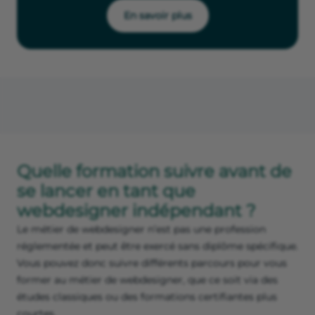
En savoir plus
Quelle formation suivre avant de
se lancer en tant que
webdesigner indépendant ?
Le métier de webdesigner n’est pas une profession
réglementée et peut être exercé sans diplôme spécifique.
Vous pouvez donc suivre différents parcours pour vous
former au métier de webdesigner, que ce soit via des
études classiques ou des formations certifiantes plus
courtes.