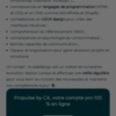
(Photoshop, Illustrator, InDesign…) ;
connaissances en
langages de programmation
(HTML
et CSS) et en CMS comme WordPress et Shopify ;
compétences en
UI/UX design
pour créer des
interfaces intuitives ;
compréhension du référencement (SEO) ;
connaissances en psychologie du consommateur ;
bonnes capacités de communication ;
rigueur et organisation pour gérer plusieurs projets en
simultané.
Un conseil : le webdesign est un métier en constante
évolution. Restez curieux et effectuez une
veille régulière
pour vous tenir au courant des nouveautés et maintenir
vos compétences à jour. 📚
Propulse by CA, votre compte pro 100
% en ligne