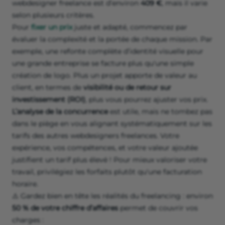
webdesigner freelance est d’environ
409 €
, mais il varie
selon plusieurs critères.
Pour
fixer un prix
juste et adapté, commencez par
évaluer la complexité et la portée de chaque mission. Par
exemple, une refonte complète d’identité visuelle pour
une grande entreprise se facture plus qu'une simple
création de logo. Plus un projet apporte de valeur au
client, en termes de
visibilité ou de retour sur
investissement (ROI)
, plus vous pourrez ajuster vos prix.
L’analyse de la concurrence
est utile, mais ne tombez pas
dans le piège en vous alignant systématiquement sur les
tarifs des autres webdesigners freelances. Votre
expérience, vos compétences, et votre valeur ajoutée
justifient un tarif plus élevé ! Pour mieux valoriser votre
travail, privilégiez les forfaits plutôt qu'une facturation
horaire.
⚠️ Gardez bien en tête les réalités du freelancing : environ
50 % de votre chiffre d’affaires
permet de couvrir vos
charges :