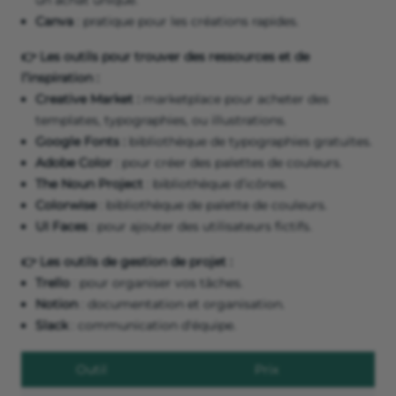
un achat unique.
Canva
: pratique pour les créations rapides.
👉 Les outils pour trouver des ressources et de
l’inspiration :
Creative Market :
marketplace pour acheter des
templates, typographies, ou illustrations.
Google Fonts :
bibliothèque de typographies gratuites.
Adobe Color
: pour créer des palettes de couleurs.
The Noun Project
: bibliothèque d’icônes.
Colorwise
: bibliothèque de palette de couleurs.
UI Faces
: pour ajouter des utilisateurs fictifs.
👉 Les outils de gestion de projet :
Trello
: pour organiser vos tâches.
Notion
: documentation et organisation.
Slack
: communication d'équipe.
Outil
Prix