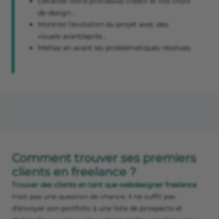
Détaillez votre processus créatif et vos choix
de design ;
Montrez l'évolution du projet avec des
visuels avant/après ;
Mettez en avant les problématiques résolues.
Comment trouver ses premiers
clients en freelance ?
Trouver des clients en tant que webdesigner freelance
n’est pas une question de chance. Il ne suffit pas
d’envoyer son portfolio à une liste de prospects et