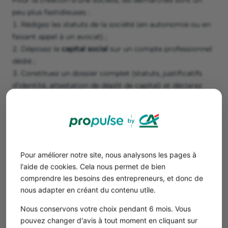
Pour la création d’une société, les démarches sont un
peu plus fastidieuses :
Rédigez les statuts de la société (en autonomie ou en
faisant appel à un avocat) ;
Déposez le
capital social
sur un compte professionnel
dédié ;
Constituez un dossier complet (statuts, justificatifs
d’identité, attestation de dépôt de capital) et déclarez
votre société sur le Guichet Unique ;
Publiez un avis dans un journal d’annonces légales
(JAL) pour officialiser la création.
Bon à savoir
Pour améliorer notre site, nous analysons les pages à
L’activité du webdesign peut être rattachée à
l'aide de cookies. Cela nous permet de bien
deux codes APE selon la nature de votre
comprendre les besoins des entrepreneurs, et donc de
activité :
62.10Z - Programmation informatique
nous adapter en créant du contenu utile.
ou
74.10Z - Activité du design.
Nous conservons votre choix pendant 6 mois. Vous
pouvez changer d'avis à tout moment en cliquant sur