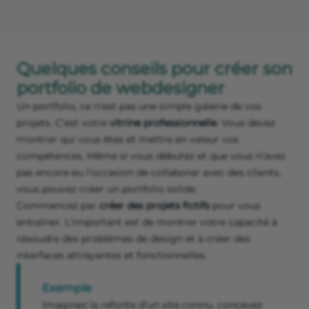
Quelques conseils pour créer son
portfolio de webdesigner
Un portfolio, ce n’est pas une simple galerie de vos
projets. C’est votre
vitrine professionnelle
. Vous devez
montrer qui vous êtes et mettre en valeur vos
compétences. Même si vous débutez et que vous n’avez
pas encore eu l’occasion de collaborer avec des clients,
vous pouvez créer un portfolio solide.
Commencez par
créer des projets fictifs
pour vous
entraîner. L'important est de montrer votre capacité à
résoudre des problèmes de design et à créer des
interfaces attrayantes et fonctionnelles.
Exemple
Imaginez la refonte d’un site connu, concevez