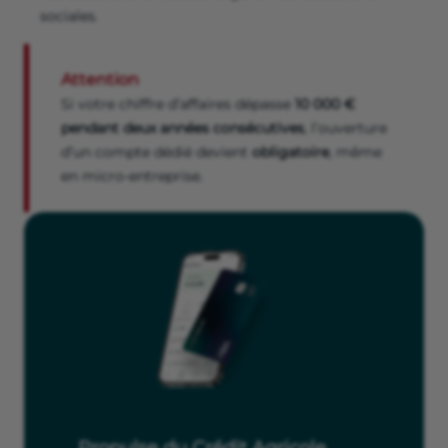
sociales.
Attention
Si votre chiffre d’affaires dépasse
10 000 €
pendant deux années consécutives
, l’ouverture
d’un compte dédié devient
obligatoire
, même
en micro-entreprise.