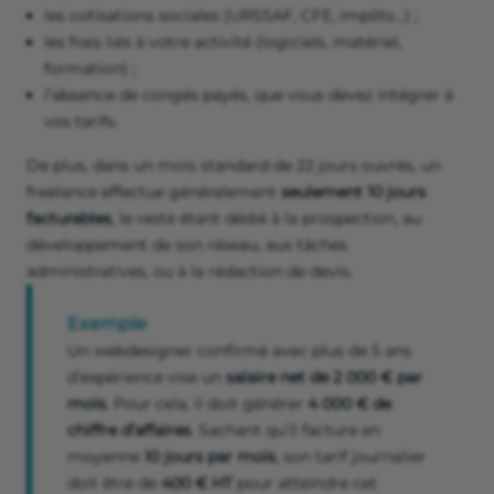
les cotisations sociales (URSSAF, CFE, impôts…) ;
les frais liés à votre activité (logiciels, matériel,
formation) ;
l’absence de congés payés, que vous devez intégrer à
vos tarifs.
De plus, dans un mois standard de 22 jours ouvrés, un
freelance effectue généralement
seulement 10 jours
facturables
, le reste étant dédié à la prospection, au
développement de son réseau, aux tâches
administratives, ou à la rédaction de devis.
Exemple
Un webdesigner confirmé avec plus de 5 ans
d’expérience vise un
salaire net de 2 000 € par
mois
. Pour cela, il doit générer
4 000 € de
chiffre d’affaires
. Sachant qu’il facture en
moyenne
10 jours par mois
, son tarif journalier
doit être de
400 € HT
pour atteindre cet