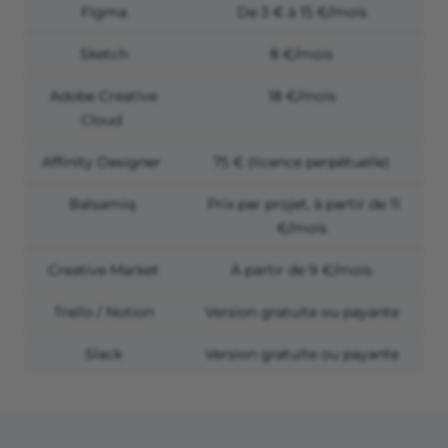
Figma
De 3 € à 15 €/mois
Sketch
8 €/mois
Adobe Creative
18 €/mois
Cloud
Affinity Designer
75 € (licence perpétuelle)
Balsamiq
Prix par projet, à partir de 11
€/mois
Creative Market
À partir de 9 €/mois
Trello / Notion
Version gratuite ou payante
Slack
Version gratuite ou payante