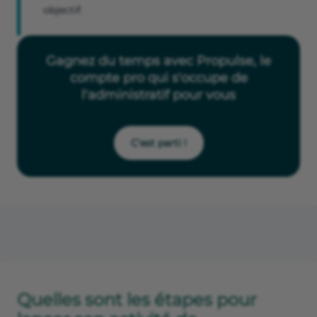
objectif.
Gagnez du temps avec Propulse, le
compte pro qui s'occupe de
l'administratif pour vous
C'est parti !
Quelles sont les étapes pour