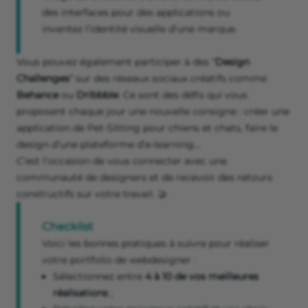
des interfaces pour des applications ou
inventez l’identité visuelle d’une marque.
Vous pouvez également participer à des “
Design
Challenges
“ sur des réseaux sociaux créatifs comme
Behance
ou
Dribbble
. Ce sont des défis qui vous
proposent chaque jour une nouvelle consigne : créer une
application de Pet-Sitting pour chiens et chats, faire le
design d’une plateforme d’e-learning…
C’est l’occasion de vous connecter avec une
communauté de designers et de recevoir des retours
constructifs sur votre travail. 🤝
Checklist
Voici les bonnes pratiques à suivre pour réaliser
votre portfolio de webdesigner :
Sélectionnez entre
4 à 10 de vos meilleures
réalisations
;