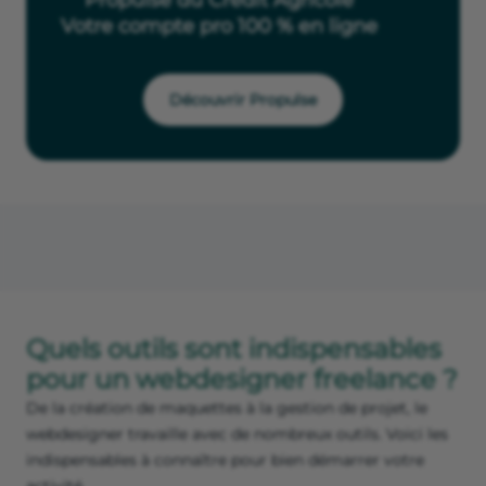
Propulse du Crédit Agricole
Votre compte pro 100 % en ligne
Découvrir Propulse
Quels outils sont indispensables
pour un webdesigner freelance ?
De la création de maquettes à la gestion de projet, le
webdesigner travaille avec de nombreux outils. Voici les
indispensables à connaître pour bien démarrer votre