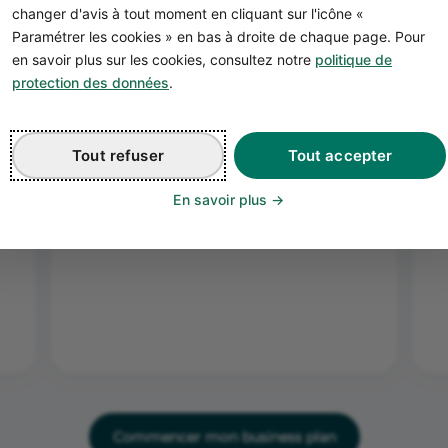
changer d'avis à tout moment en cliquant sur l'icône «
Paramétrer les cookies » en bas à droite de chaque page. Pour
en savoir plus sur les cookies, consultez notre
politique de
2
protection des données
.
r
Complétez votre
business plan
Tout refuser
Tout accepter
Remplissez le business plan de votre
En savoir plus
projet de glacier artisanal étape par étape
avec l’aide de nos exemples.
Commencer mon business plan