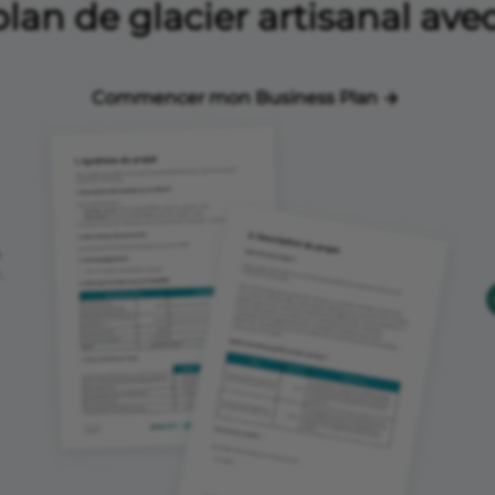
lan de glacier artisanal ave
Commencer mon Business Plan
,
.