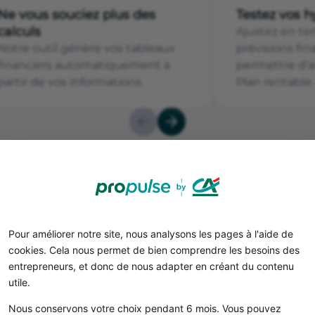
Ne vous souciez plus des
Testez vos 
calculs
Ajustez en te
Notre outil génère vos tableaux
prévisions fi
financiers automatiquement à
permettre d’a
partir de vos informations.
Plan rentable.
e le business plan d'un glac
Pour améliorer notre site, nous analysons les pages à l'aide de
cookies. Cela nous permet de bien comprendre les besoins des
entrepreneurs, et donc de nous adapter en créant du contenu
EN QUELQUES CLICS
?
utile.
Nous conservons votre choix pendant 6 mois. Vous pouvez