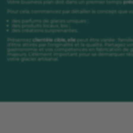
Votre business plan doit dans un premier temps
prés
Pour cela, commencez par détailler le concept que vo
des parfums de glaces uniques ;
des produits locaux, bio ;
des créations surprenantes.
Présentez
clientèle cible, elle
peut être variée : famill
d’être attirés par l’originalité et la qualité. Partagez 
gastronomie et vos compétences en fabrication de gl
majeurs. L’élément important pour se démarquer ré
votre glacier artisanal.