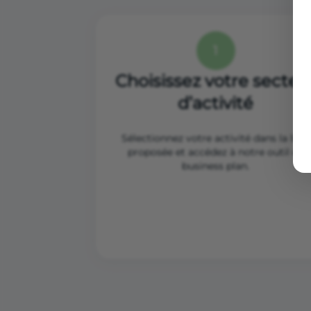
1
Choisissez votre secteu
d’activité
Sélectionnez votre activité dans la liste
proposée et accédez à notre outil de
business plan.