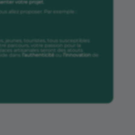
enter votre projet
.
us allez proposer. Par exemple :
es, jeunes, touristes, tous susceptibles
votre parcours, votre passion pour la
aces artisanales seront des atouts
side dans
l’authenticité
ou
l’innovation
de