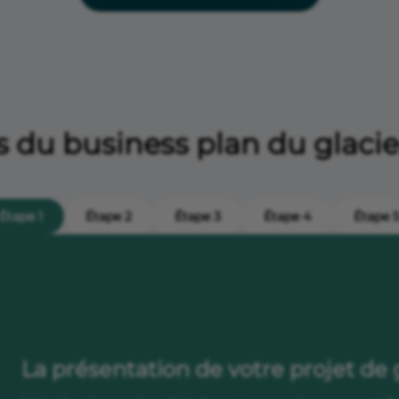
 du business plan du glacier
Étape 1
Étape 2
Étape 3
Étape 4
Étape 
La présentation de votre projet de g