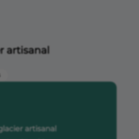
 artisanal
5
lacier artisanal