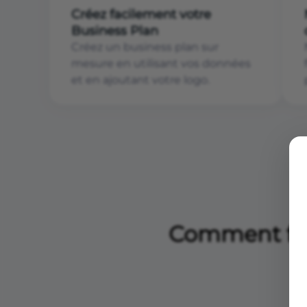
Créez facilement votre
Business Plan
Créez un business plan sur
mesure en utilisant vos données
et en ajoutant votre logo.
Comment fair