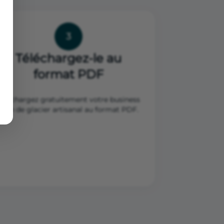
3
Téléchargez-le au
format PDF
Téléchargez gratuitement votre business
plan de glacier artisanal au format PDF.