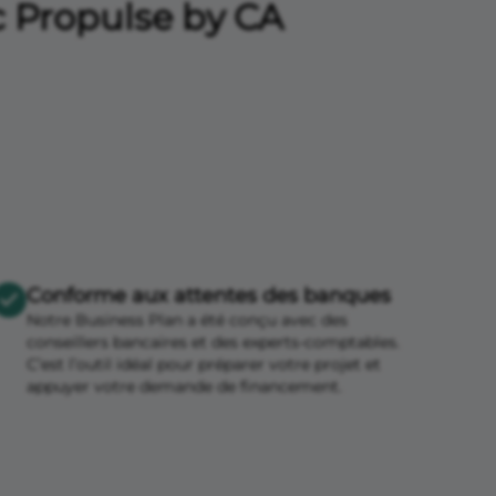
c Propulse by CA
Conforme aux attentes des banques
Notre Business Plan a été conçu avec des
conseillers bancaires et des experts-comptables.
C’est l’outil idéal pour préparer votre projet et
appuyer votre demande de financement.