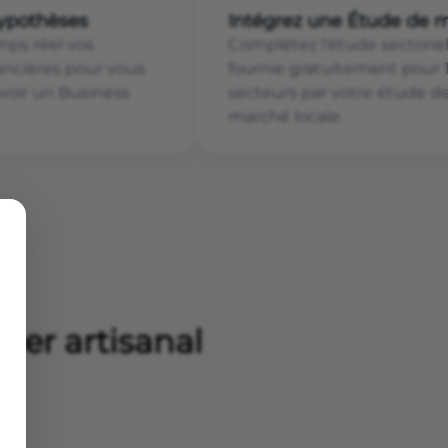
hypothèses
Intégrez une Étude de 
mps réel vos
Complétez l'étude sectoriel
nancières pour vous
fournie gratuitement pour 
voir un Business
secteurs par votre étude d
marché locale.
ier artisanal