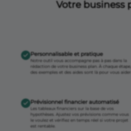
Votre business p
Personnalisable et pratique
Notre outil vous accompagne pas à pas dans la
rédaction de votre business plan. À chaque étape
des exemples et des aides sont là pour vous aider
Prévisionnel financier automatisé
Les tableaux financiers sur la base de vos
hypothèses. Ajustez vos prévisions comme vous
le voulez et vérifiez en temps réel si votre projet
est rentable.