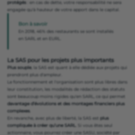
protégés
: en cas de dette, votre responsabilité ne sera
engagée qu'à hauteur de votre apport dans le capital.
Bon à savoir
En 2018, 46% des restaurants se sont installés
en SARL et en EURL.
La SAS pour les projets plus importants
Plus souple
, la SAS est quant à elle dédiée aux projets qui
prendront plus d'ampleur.
Le fonctionnement et l'organisation sont plus libres dans
leur constitution, les modalités de rédaction des statuts
sont beaucoup moins rigides qu'en SARL, ce qui permet
davantage d’évolutions et des montages financiers plus
complexes
.
En revanche, avec plus de liberté, la SAS est
plus
compliquée à créer qu’une SARL
. Si vous êtes seul
actionnaire, vous pourrez créer une SASU, société par