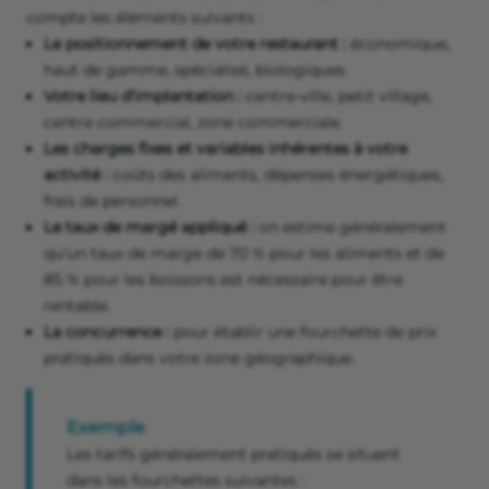
compte les éléments suivants :
Le positionnement de votre restaurant :
économique,
haut de gamme, spécialisé, biologiques.
Votre lieu d'implantation :
centre-ville, petit village,
centre commercial, zone commerciale.
Les charges fixes et variables inhérentes à votre
activité :
coûts des aliments, dépenses énergétiques,
frais de personnel.
Le taux de margé appliqué :
on estime généralement
qu'un taux de marge de 70 % pour les aliments et de
85 % pour les boissons est nécessaire pour être
rentable.
La concurrence :
pour établir une fourchette de prix
pratiqués dans votre zone géographique.
Exemple
Les tarifs généralement pratiqués se situent
dans les fourchettes suivantes :