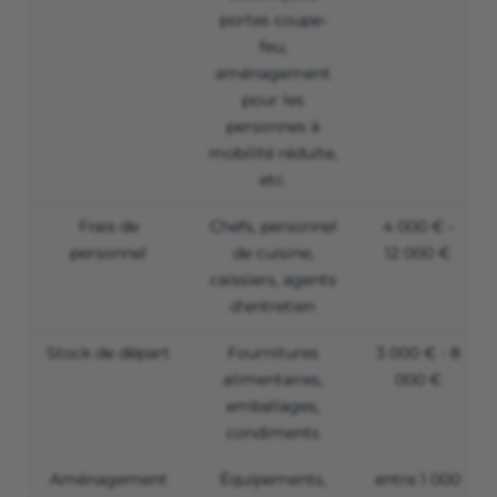
portes coupe-
feu,
aménagement
pour les
personnes à
mobilité réduite,
etc.
Frais de
Chefs, personnel
4 000 € -
personnel
de cuisine,
12 000 €
caissiers, agents
d'entretien
Stock de départ
Fournitures
3 000 € - 8
alimentaires,
000 €
emballages,
condiments
Aménagement
Équipements,
entre 1 000