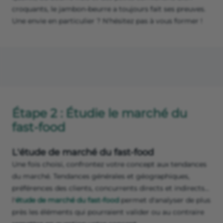
croquants, le jambon-beurre a toujours fait ses preuves.
Une envie en particulier ? N'hésitez pas à vous former !
Étape 2 : Étudie le marché du
fast-food
L'étude de marché du fast-food
Une fois choisi, confrontez votre concept aux tendances
du marché. Tendances générales et géographiques,
préférences des clients, concurrents directs et indirects…
l'
étude de marché du fast-food
permet d'analyser de plus
près les éléments qui pourraient valider ou au contraire