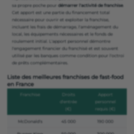
sa propre poche pour
démarrer l'activité de franchise
.
Cet apport est une partie du financement total
nécessaire pour ouvrir et exploiter la franchise,
incluant les frais de démarrage, l'aménagement du
local, les équipements nécessaires et le fonds de
roulement initial. L'apport personnel démontre
l'engagement financier du franchisé et est souvent
utilisé par les banques comme condition pour l'octroi
de prêts complémentaires.
Liste des meilleures franchises de fast-food
en France
Franchise
Droits
Apport
d'entrée
personnel
(€)
requis (€)
McDonald's
45 000
190 000
Burger King
50 000
300 000