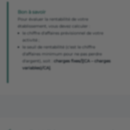
Bon à savoir
Pour évaluer la rentabilité de votre
établissement, vous devez calculer :
le chiffre d'affaires prévisionnel de votre
activité ;
le seuil de rentabilité (c'est le chiffre
d'affaires minimum pour ne pas perdre
d'argent), soit :
charges fixes/[(CA – charges
variables)/CA]
.