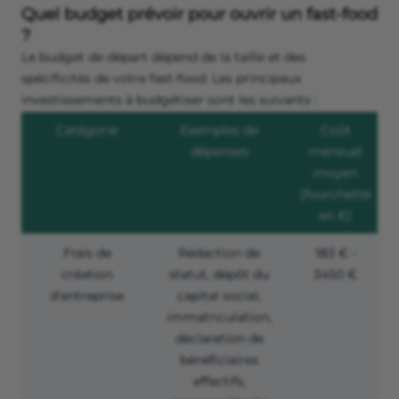
Quel budget prévoir pour ouvrir un fast-food
?
Le budget de départ dépend de la taille et des
spécificités de votre fast-food. Les principaux
investissements à budgétiser sont les suivants :
Catégorie
Exemples de
Coût
dépenses
mensuel
moyen
(fourchette
en €)
Frais de
Rédaction de
183 € -
création
statut, dépôt du
3450 €
d'entreprise
capital social,
immatriculation,
déclaration de
bénéficiaires
effectifs,