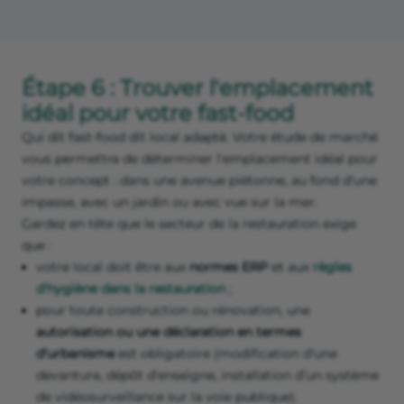
Étape 6 : Trouver l'emplacement
idéal pour votre fast-food
Qui dit fast-food dit local adapté. Votre étude de marché
vous permettra de déterminer l'emplacement idéal pour
votre concept : dans une avenue piétonne, au fond d'une
impasse, avec un jardin ou avec vue sur la mer.
Gardez en tête que le secteur de la restauration exige
que :
votre local doit être aux
normes ERP
et aux
règles
d'hygiène dans la restauration
;
pour toute construction ou rénovation, une
autorisation ou une déclaration en termes
d'urbanisme
est obligatoire (modification d'une
devanture, dépôt d'enseigne, installation d’un système
de vidéosurveillance sur la voie publique).