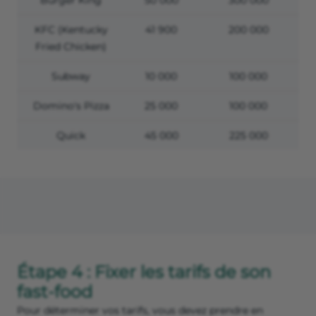
KFC (Kentucky
41 900
200 000
Fried Chicken)
Subway
10 000
100 000
Domino's Pizza
25 000
100 000
Quick
45 000
225 000
Étape 4 : Fixer les tarifs de son
fast-food
Pour déterminer vos tarifs, vous devez prendre en