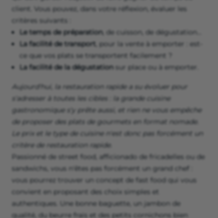
client. Vous pouvez, dans votre réflexion, évaluer les
critères suivants :
Le temps de préparation
, de cuisson, de dégustation…
La facilité de transport
, pour la vente à emporter : est-
ce que vos plats se transportent facilement ?
La facilité de la dégustation
sur place ou à emporter.
Aujourd'hui, la restauration rapide a su évoluer pour
s'adresser à toutes les cibles : la grande cuisine
gastronomique s'y prête aussi, et rien ne vous empêche
de proposer des plats de gourmets en format nomade.
Le prix et le type de cuisine n'est donc pas forcément un
critère de restauration rapide.
Passionné de street food, afficionado de fricadelles ou de
sandwichs, vous n'êtes pas forcément un grand chef :
vous pourrez trouver un concept de fast food qui vous
convient en proposant des choix simples et
authentiques. Une bonne baguette, un jambon de
qualité, du beurre frais et des petits cornichons bien