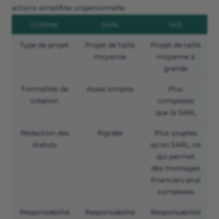
actions simplifiée unipersonnelle.
Critères
SARL
SAS
Type de projet
Projet de taille
Projet de taille
moyenne
moyenne à
grande
Formalités de
Assez simples
Plus
création
complexes
que la SARL
Rédaction des
Rigides
Plus souples
statuts
qu'en SARL, ce
qui permet
des montages
financiers plus
complexes
Responsabilité
Responsabilité
Responsabilité