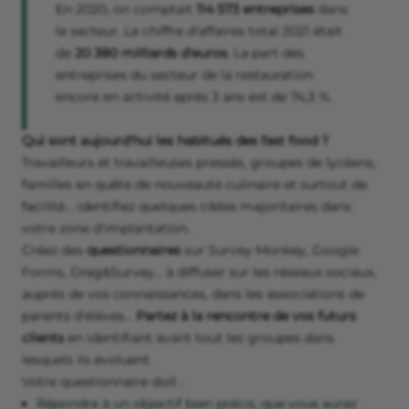
En 2020, on comptait
114 573 entreprises
dans
le secteur. Le chiffre d'affaires total 2021 était
de
20 380 milliards d'euros
. La part des
entreprises du secteur de la restauration
encore en activité après 3 ans est de 74,3 %.
Qui sont aujourd'hui les habitués des fast food ?
Travailleurs et travailleuses pressés, groupes de lycéens,
familles en quête de nouveauté culinaire et surtout de
facilité… identifiez quelques cibles majoritaires dans
votre zone d'implantation.
Créez des
questionnaires
sur Survey Monkey, Google
Forms, Drag&Survey… à diffuser sur les réseaux sociaux,
auprès de vos connaissances, dans les associations de
parents d'élèves…
Partez à la rencontre de vos futurs
clients
en identifiant avant tout les groupes dans
lesquels ils évoluent.
Votre questionnaire doit :
Répondre à un objectif bien précis, que vous aurez