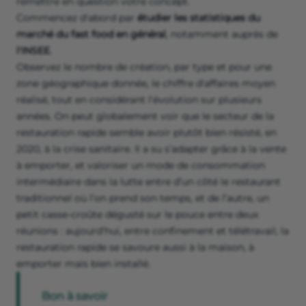
remettre en question votre concept.
Commencez d'abord par
étudier les statistiques du
marché du fast food en général
, notamment auprès de
l'INSEE
.
Observez le nombre de création, par type et pour une
zone géographique donnée, le chiffre d'affaires moyen
réalisé, tout en considérant l'évolution sur plusieurs
années. On peut globalement voir que le secteur de la
restauration rapide semble avoir plutôt bien résisté, en
2020, à la crise sanitaire. Il a su s’adapter grâce à la vente
à emporter, et valoriser un mode de consommation
intermédiaire dans la lutte entre d’un côté le restaurant
traditionnel où l’on prend son temps, et de l’autre, un
petit casse-croûte dégusté sur le pouce entre deux
réunions : aujourd’hui, entre confinement et télétravail, la
restauration rapide se savoure aussi à la maison, à
emporter mais bien installé.
Bon à savoir