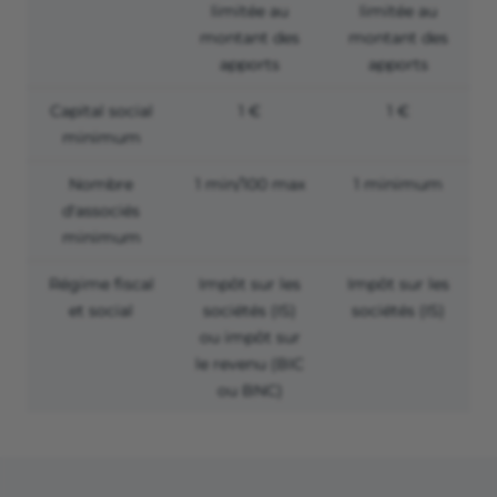
limitée au
limitée au
montant des
montant des
apports
apports
Capital social
1 €
1 €
minimum
Nombre
1 min/100 max
1 minimum
d'associés
minimum
Régime fiscal
Impôt sur les
Impôt sur les
et social
sociétés (IS)
sociétés (IS)
ou impôt sur
le revenu (BIC
ou BNC)