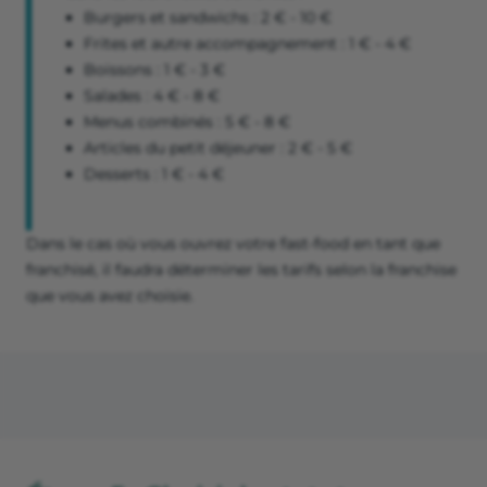
Burgers et sandwichs : 2 € - 10 €
Frites et autre accompagnement : 1 € - 4 €
Boissons : 1 € - 3 €
Salades : 4 € - 8 €
Menus combinés : 5 € - 8 €
Articles du petit déjeuner : 2 € - 5 €
Desserts : 1 € - 4 €
Dans le cas où vous ouvrez votre fast-food en tant que
franchisé, il faudra déterminer les tarifs selon la franchise
que vous avez choisie.