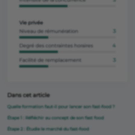
Vie privée
Niveau de rémunération
3
Degré des contraintes horaires
4
Facilité de remplacement
3
Dans cet article
Quelle formation faut-il pour lancer son fast-food ?
Étape 1 : Réfléchir au concept de son fast food
Étape 2 : Étudie le marché du fast-food