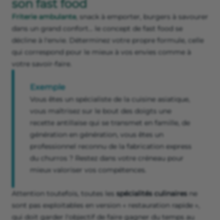
son fast food
Friterie ambulante
, snack à emporter, burgers à savourer
dans un grand confort… le concept de fast food se
décline à l'envie. Déterminez votre propre formule, celle
qui correspond pour le mieux à vos envies comme à
votre savoir-faire.
Exemple
Vous êtes un spécialiste de la cuisine asiatique,
vous maîtrisez sur le bout des doigts une
recette antillaise qui se transmet en famille, de
génération en génération, vous êtes un
professionnel reconnu de la fabrication express
du churros ? Restez dans votre créneau pour
mieux valoriser vos compétences.
Attention toutefois, toutes les
spécialités culinaires
ne
sont pas exploitables en version « restauration rapide »,
qui doit garder l'objectif de faire gagner du temps au