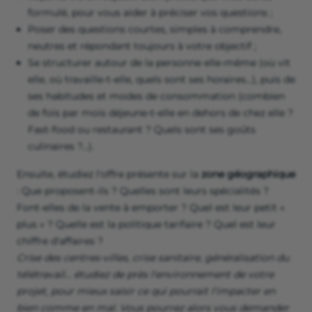
formulé, pour vous aider à préciser vos questions ;
Poser des questions courtes, simples à comprendre,
neutres et répondant toujours à votre objectif ;
Se structurer autour de la personne elle-même (où vit
elle, où travaille-t-elle, quels sont ses horaires…), puis de
ses habitudes et modes de consommation (combien
de fois par mois déjeune-t-elle en dehors de chez elle ?
Fast-food ou restaurant ? Quels sont ses goûts
culinaires ?…).
Ensuite, étudiez l'offre présente sur la
zone géographique
: Que proposent-ils ? Quelles sont leurs spécialités ?
Font-elles de la vente à emporter ? Quel est leur petit «
plus » ? Quelle est la politique tarifaire ? Quel est leur
chiffre d'affaires ?
Crise des centres-villes, crise sanitaire, généralisation du
télétravail… étudiez de près l'environnement de votre
projet, pour mieux saisir ce qui pourrait l'impacter en
bien comme en mal. Vous pourrez alors vous demander