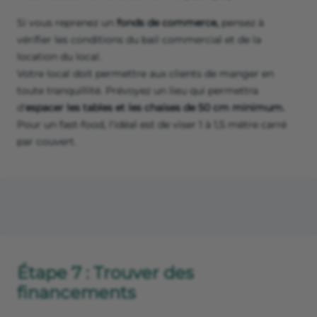
Si vous reprenez un
fonds de commerce,
pensez à
vérifier les conditions du bail commercial et de la
location du local.
Votre local doit permettre aux clients de manger en
toute tranquillité. Prévoyez un lieu qui permettra
d'
espacer les tables et les chaises de 50 cm minimum.
Pour un fast-food, l'idéal est de viser 1 à 1,5 mètre carré
par couvert.
Étape 7 : Trouver des
financements