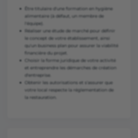
Être titulaire d'une formation en hygiène
alimentaire (à défaut, un membre de
l'équipe).
Réaliser une étude de marché pour définir
le concept de votre établissement, ainsi
qu'un business plan pour assurer la viabilité
financière du projet.
Choisir la forme juridique de votre activité
et entreprendre les démarches de création
d'entreprise.
Obtenir les autorisations et s'assurer que
votre local respecte la réglementation de
la restauration.