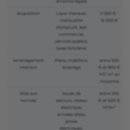
annonce légale
Acquisition
Loyer mensuel,
3 000 € -
mensualité
15 000 €
d'emprunt, bail
commercial,
services publics,
taxes foncières
Aménagement
Plans, mobiliers,
entre 500
intérieur
éclairage
€ et 800 €
HT/ m² en
moyenne
Mise aux
Issues de
entre 300
normes
secours, réseau
€ et 600 €
électrique,
HT/m²
arrivées d’eau,
prises
électriques,