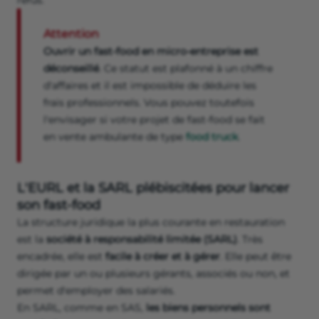
Attention
Ouvrir un fast-food en micro-entreprise est
déconseillé
. Ce statut est plafonné à un chiffre
d'affaires et il est impossible de déduire les
frais professionnels. Vous pouvez toutefois
l'envisager si votre projet de fast-food se fait
en vente ambulante de type
food truck
.
L'EURL et la SARL plébiscitées pour lancer
son fast-food
La structure juridique la plus courante en restauration
est la
société à responsabilité limitée (SARL)
. Très
encadrée, elle est
facile à créer et à gérer
. Elle peut être
dirigée par un ou plusieurs gérants, associés ou non, et
permet d'employer des salariés.
En SARL, comme en SAS,
les biens personnels sont