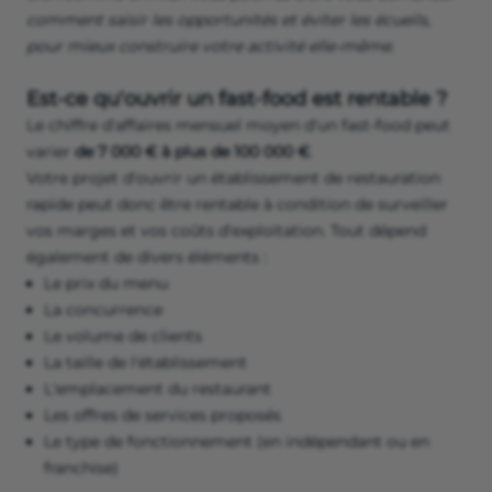
comment saisir les opportunités et éviter les écueils,
pour mieux construire votre activité elle-même.
Est-ce qu'ouvrir un fast-food est rentable ?
Le chiffre d'affaires mensuel moyen d'un fast-food peut
varier
de 7 000 € à plus de 100 000 €
.
Votre projet d'ouvrir un établissement de restauration
rapide peut donc être rentable à condition de surveiller
vos marges et vos coûts d'exploitation. Tout dépend
également de divers éléments :
Le prix du menu
La concurrence
Le volume de clients
La taille de l'établissement
L'emplacement du restaurant
Les offres de services proposés
Le type de fonctionnement (en indépendant ou en
franchise)