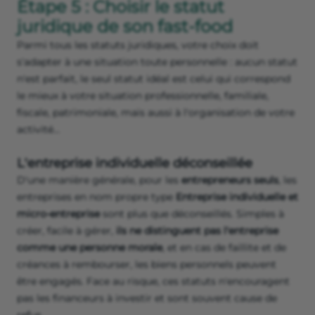
Étape 5 : Choisir le statut
juridique de son fast-food
Parmi tous les statuts juridiques, votre choix doit
s'adapter à une situation toute personnelle : aucun statut
n'est parfait, le seul statut idéal est celui qui correspond
le mieux à votre situation professionnelle, familiale,
fiscale, patrimoniale, mais aussi à l'organisation de votre
activité…
L'entreprise individuelle déconseillée
D'une manière générale, pour les
entrepreneurs seuls
, les
entreprises en nom propre type
Entreprise individuelle et
micro-entreprise
sont plus que déconseillés. Simples à
créer, facile à gérer,
ils ne distinguent pas l'entreprise
comme une personne morale
, et en cas de faillite et de
créances à rembourser, les biens personnels peuvent
être engagés. Face au risque, ces statuts n'encouragent
pas les financeurs à investir et sont souvent cause de
refus.