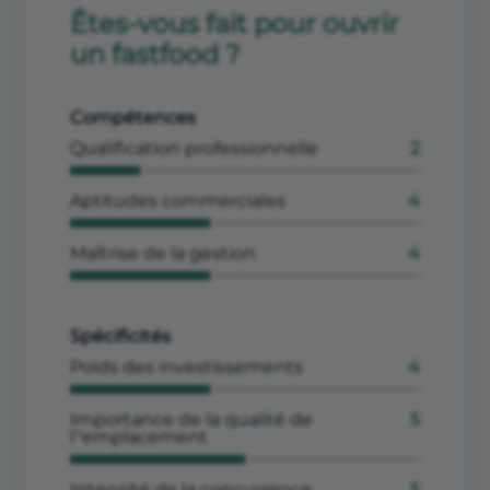
Êtes-vous fait pour ouvrir
un fastfood ?
Compétences
Qualification professionnelle
2
Aptitudes commerciales
4
Maîtrise de la gestion
4
Spécificités
Poids des investissements
4
Importance de la qualité de
5
l''emplacement
Intensité de la concurrence
5