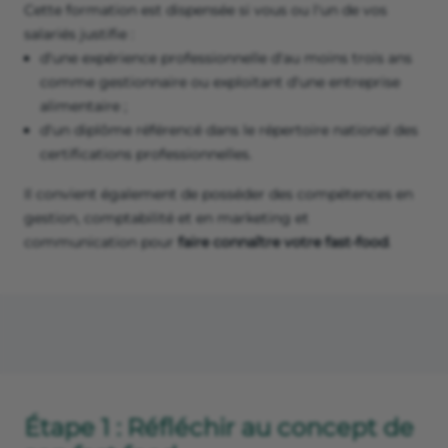
Cette formation est dispensée si vous ou l'un de vos
salariés justifie :
d'une expérience professionnelle d'au moins trois ans
comme gestionnaire ou exploitant d'une entreprise
alimentaire ;
d'un diplôme référencé dans le répertoire national des
certifications professionnelles.
Il convient également de posséder des compétences en
gestion, comptabilité et en marketing et
communication pour
faire connaître votre fast-food
.
Étape 1 : Réfléchir au concept de