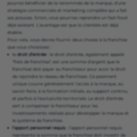
pourrez bénéficier de la renommée de la marque, d'une
stratégie commerciale et marketing complète qui a fait
ses preuves. Sinon, vous pourriez reprendre un fast-food
déjà existant. L'avantage est que la clientèle est déjà
établie.
Pour cela, vous devrez fournir deux choses à la franchise
que vous choisissez :
le
droit d’entrée
: le droit d'entrée, également appelé
"frais de franchise", est une somme d'argent que le
franchisé doit payer au franchiseur pour avoir le droit
de rejoindre le réseau de franchises. Ce paiement
unique couvre généralement l'accès à la marque, au
savoir-faire, à la formation initiale, au support continu,
et parfois à l'exclusivité territoriale. Le droit d'entrée
sert à compenser le franchiseur pour les
investissements réalisés pour développer la marque et
le système de franchise.
l’apport personnel requis
: l'apport personnel requis
représente la somme que le franchisé doit investir de