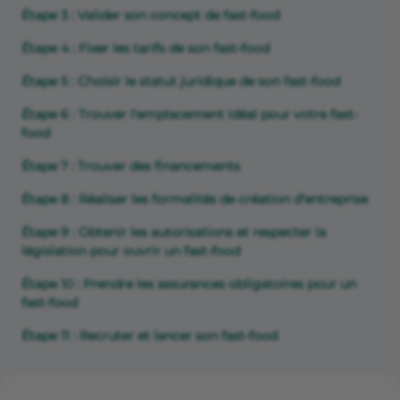
Étape 3 : Valider son concept de fast-food
Étape 4 : Fixer les tarifs de son fast-food
Étape 5 : Choisir le statut juridique de son fast-food
Étape 6 : Trouver l'emplacement idéal pour votre fast-
food
Étape 7 : Trouver des financements
Étape 8 : Réaliser les formalités de création d’entreprise
Étape 9 : Obtenir les autorisations et respecter la
législation pour ouvrir un fast-food
Étape 10 : Prendre les assurances obligatoires pour un
fast-food
Étape 11 : Recruter et lancer son fast-food