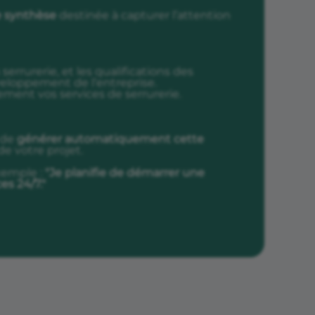
 synthèse
destinée à capturer l’attention
rrurerie, et les qualifications des
eloppement de l’entreprise.
lement vos services de serrurerie.
 de
générer automatiquement cette
de votre projet.
xemple :
"Je planifie de démarrer une
es 24/7."