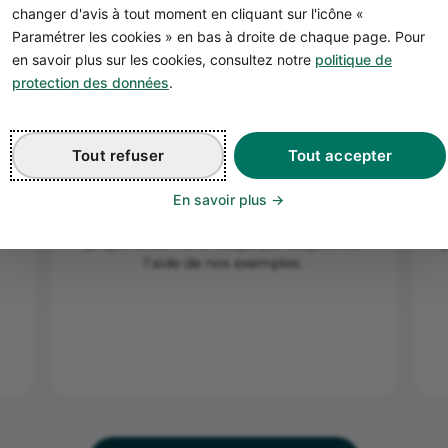
changer d'avis à tout moment en cliquant sur l'icône «
Paramétrer les cookies » en bas à droite de chaque page. Pour
en savoir plus sur les cookies, consultez notre
politique de
protection des données
.
2
r
Complétez votre
Tout refuser
Tout accepter
business plan
En savoir plus
Remplissez le business plan de votre
projet de serrurier étape par étape avec
l’aide de nos exemples.