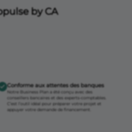
ropulse by CA
Conforme aux attentes des banques
Notre Business Plan a été conçu avec des
conseillers bancaires et des experts-comptables.
C’est l’outil idéal pour préparer votre projet et
appuyer votre demande de financement.