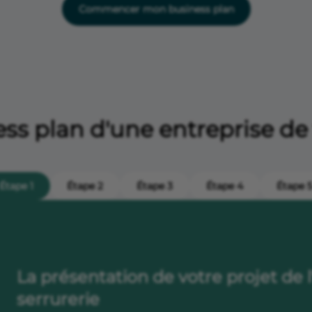
Commencer mon business plan
ss plan d'une entreprise de 
Étape 1
Étape 2
Étape 3
Étape 4
Étape 
La présentation de votre projet de 
serrurerie