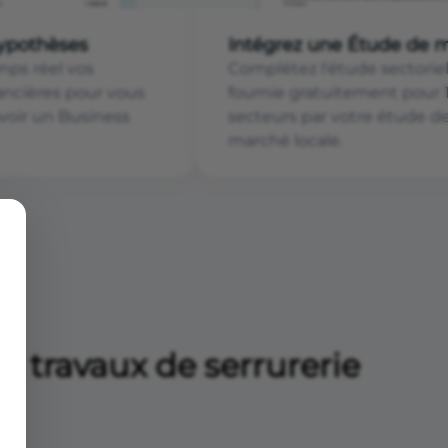
hypothèses
Intégrez une Étude de 
mps réel vos
Complétez l'étude sectoriel
nancières pour vous
fournie gratuitement pour 
voir un Business
secteurs par votre étude d
marché locale.
e travaux de serrurerie