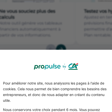
Ne vous souciez plus des
Testez vos 
calculs
Ajustez en te
Notre outil génère vos tableaux
prévisions fi
financiers automatiquement à
permettre d’a
partir de vos informations.
Plan rentable.
Pour améliorer notre site, nous analysons les pages à l'aide de
ess plan d'une entreprise d
cookies. Cela nous permet de bien comprendre les besoins des
entrepreneurs, et donc de nous adapter en créant du contenu
utile.
EN QUELQUES CLICS
?
Nous conservons votre choix pendant 6 mois. Vous pouvez