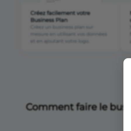
Créez facilement votre
Business Plan
Créez un business plan sur
mesure en utilisant vos données
et en ajoutant votre logo.
Comment faire le busin