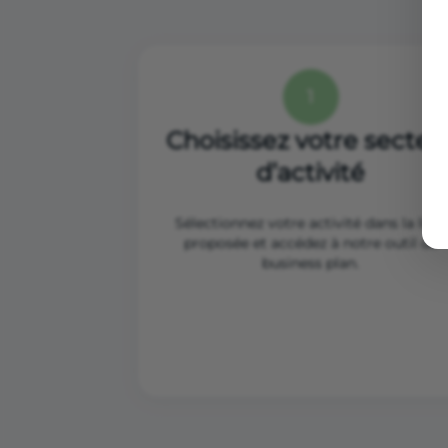
1
Choisissez votre secteu
d’activité
Sélectionnez votre activité dans la liste
proposée et accédez à notre outil de
business plan.