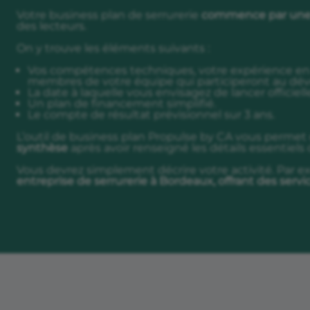
Votre business plan de serrurerie
commence par une
des lecteurs.
On y trouve les éléments suivants :
Vos compétences techniques, votre expérience en se
membres de votre équipe qui participeront au dév
La date à laquelle vous envisagez de lancer officiel
Un plan de financement simplifié.
Le compte de résultat prévisionnel sur 3 ans.
L’outil de business plan Propulse by CA vous permet
synthèse
après avoir renseigné les détails essentiels 
Vous devrez simplement décrire votre activité. Par e
entreprise de serrurerie à Bordeaux, offrant des servic