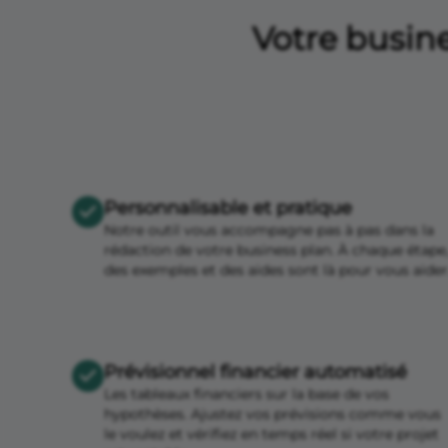
Votre busine
Personnalisable et pratique
Notre outil vous accompagne pas à pas dans la
rédaction de votre business plan. À chaque étape
des exemples et des aides sont là pour vous aider
Prévisionnel financier automatisé
Les tableaux financiers sur la base de vos
hypothèses. Ajustez vos prévisions comme vous
le voulez et vérifiez en temps réel si votre projet