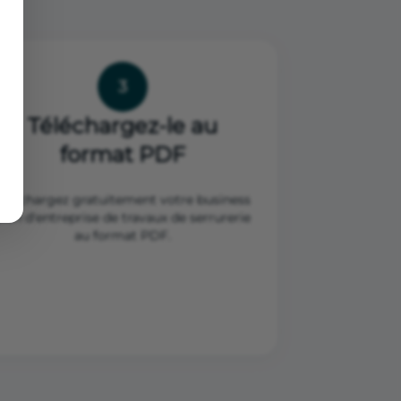
3
Téléchargez-le au
format PDF
Téléchargez gratuitement votre business
plan d'entreprise de travaux de serrurerie
au format PDF.