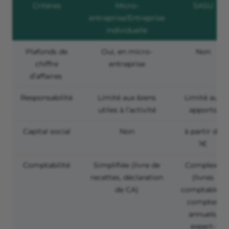
Critères
Micro-
SASU
entreprise/Entreprise
individuelle
Plafonds de
Oui, en micro-
Non
chiffre
entreprise
d’affaires
Responsabilité
Limité aux biens
Limité aux
utiles à l’activité
apports
Capital social
Non
à partir de
1€
Comptabilité
Simplifiée (livre de
Complexe
recettes, déclaration
(livres
de CA)
comptables,
comptes
annuels,
expert-