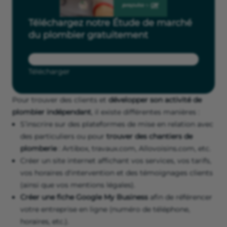
Téléchargez notre Étude de marché
du plombier gratuitement
Télécharger
Pour trouver des clients et
développer son activité de
plombier indépendant
, il existe différentes manières :
S’inscrire sur des plateformes de mise en relation avec
des particuliers ou pour
trouver des chantiers de
plomberie
: Artibox, travaux.com, Allovoisins.com, etc.
Créer un site internet affichant vos services, vos tarifs,
vos horaires d'intervention et des témoignages clients
(ainsi que vos mentions légales).
Créer une fiche Google My Business
afin de référencer
votre entreprise en ligne (numéro de téléphone,
horaires, etc.).