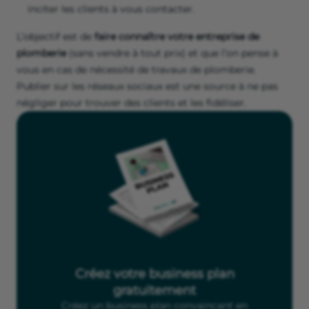
inciter les clients à vous contacter.
L’objectif est de
faire connaître votre entreprise de
plomberie
(sans vendre à tout prix) et que l’on pense à
vous en cas de nécessité de travaux de plomberie.
Publier sur les réseaux sociaux est une source à ne pas
négliger pour trouver des clients et les fidéliser.
Créez votre business plan
gratuitement
Créez un business plan convaincant en