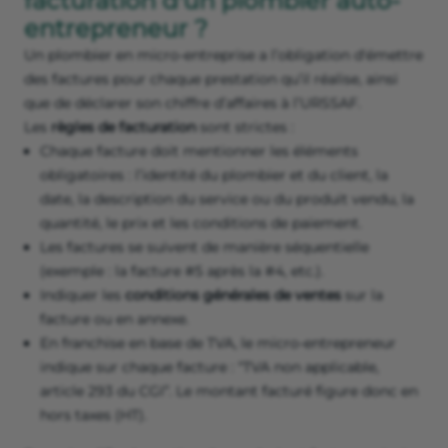
facturation d'un plombier auto-
entrepreneur ?
Un plombier en micro-entreprise a l’obligation d'émettre
des factures pour chaque prestation qu’il réalise, ainsi
que de déclarer son chiffre d’affaires à l’URSSAF.
Les
règles de facturation
sont strictes :
Chaque facture doit mentionner les éléments
obligatoires : l’identité du plombier et du client, la
date, la description du service ou du produit vendu, la
quantité, le prix et les conditions de paiement.
Les factures se suivent de manière séquentielle
(exemple : la facture #5 après la #4, etc.).
Indiquer les
conditions générales de ventes
sur la
facture ou en annexe.
En franchise en base de TVA, le micro-entrepreneur
indique sur chaque facture : “TVA non applicable,
article 293 du CGI”. Le montant facturé figure donc en
hors taxes (HT).