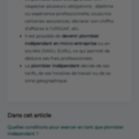
respecter plusieurs obligations : diplôme
ou expérience professionnelle, souscrire
certaines assurances, déclarer son chiffre
d’affaires à l’URSSAF, etc.
Il est possible de
devenir plombier
indépendant en micro-entreprise
ou en
société (SASU, EURL), ce qui permet de
déduire ses frais professionnels.
Le
plombier indépendant
décide de ses
tarifs, de ses horaires de travail ou de sa
zone géographique.
Dans cet article
Quelles conditions pour exercer en tant que plombier
indépendant ?