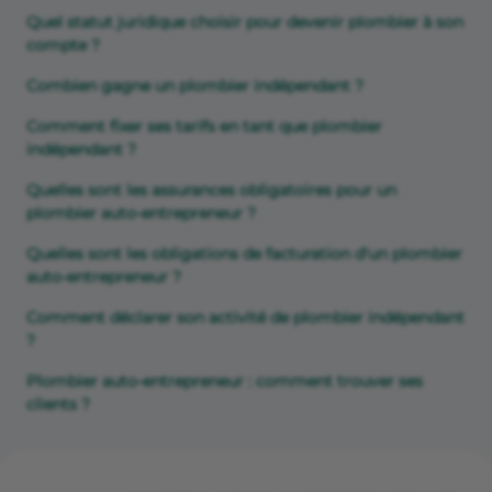
Quel statut juridique choisir pour devenir plombier à son
compte ?
Combien gagne un plombier indépendant ?
Comment fixer ses tarifs en tant que plombier
indépendant ?
Quelles sont les assurances obligatoires pour un
plombier auto-entrepreneur ?
Quelles sont les obligations de facturation d'un plombier
auto-entrepreneur ?
Comment déclarer son activité de plombier indépendant
?
Plombier auto-entrepreneur : comment trouver ses
clients ?