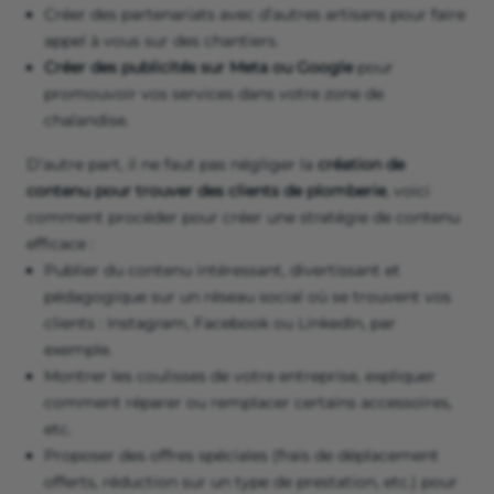
Créer des partenariats avec d’autres artisans pour faire
appel à vous sur des chantiers.
Créer des publicités sur Meta ou Google
pour
promouvoir vos services dans votre zone de
chalandise.
D’autre part, il ne faut pas négliger la
création de
contenu pour trouver des clients de plomberie
, voici
comment procéder pour créer une stratégie de contenu
efficace :
Publier du contenu intéressant, divertissant et
pédagogique sur un réseau social où se trouvent vos
clients : Instagram, Facebook ou LinkedIn, par
exemple.
Montrer les coulisses de votre entreprise, expliquer
comment réparer ou remplacer certains accessoires,
etc.
Proposer des offres spéciales (frais de déplacement
offerts, réduction sur un type de prestation, etc.) pour