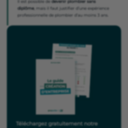
Il est possible de
devenir plombier sans
diplôme
, mais il faut justifier d’une expérience
professionnelle de plombier d’au moins 3 ans.
Téléchargez gratuitement notre