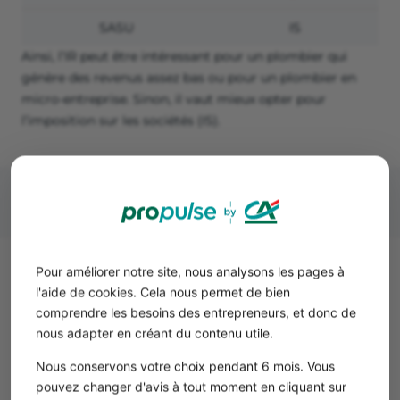
SASU
IS
Ainsi, l’IR peut être intéressant pour un plombier qui
génère des revenus assez bas ou pour un plombier en
micro-entreprise. Sinon, il vaut mieux opter pour
l’imposition sur les sociétés (IS).
Pour améliorer notre site, nous analysons les pages à
Combien gagne un plombier
l'aide de cookies. Cela nous permet de bien
indépendant ?
comprendre les besoins des entrepreneurs, et donc de
nous adapter en créant du contenu utile.
Le
revenu moyen d’un plombier auto-entrepreneur
dépend de son rythme de travail et de sa zone
Nous conservons votre choix pendant 6 mois. Vous
géographique. Le métier étant en demande, un plombier
pouvez changer d'avis à tout moment en cliquant sur
peut générer de 3 000 € à plus de 6 000 € par mois de