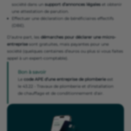
société dans un
support d’annonces légales
et obtenir
une attestation de parution.
Effectuer une déclaration de bénéficiaires effectifs
(DBE).
D’autre part, les
démarches pour déclarer une micro-
entreprise
sont gratuites, mais payantes pour une
société (quelques centaines d’euros ou plus si vous faites
appel à un expert-comptable).
Bon à savoir
Le
code APE d’une entreprise de plomberie
est
le 43.22 - Travaux de plomberie et d'installation
de chauffage et de conditionnement d'air.