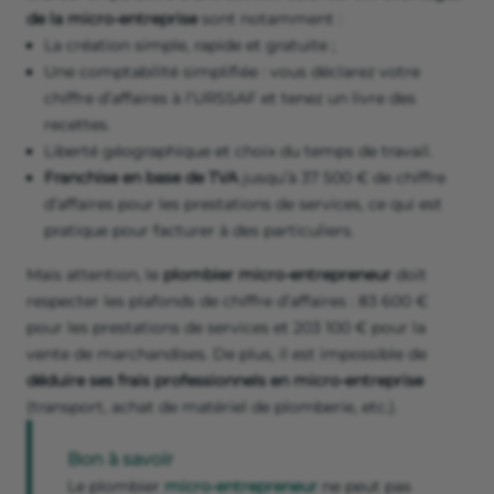
de la micro-entreprise
sont notamment :
La création simple, rapide et gratuite ;
Une comptabilité simplifiée : vous déclarez votre
chiffre d’affaires à l’URSSAF et tenez un livre des
recettes.
Liberté géographique et choix du temps de travail.
Franchise en base de TVA
jusqu’à 37 500 € de chiffre
d’affaires pour les prestations de services, ce qui est
pratique pour facturer à des particuliers.
Mais attention, le
plombier micro-entrepreneur
doit
respecter les plafonds de chiffre d’affaires : 83 600 €
pour les prestations de services et 203 100 € pour la
vente de marchandises. De plus, il est impossible de
déduire ses frais professionnels
en micro-entreprise
(transport, achat de matériel de plomberie, etc.).
Bon à savoir
Le plombier
micro-entrepreneur
ne peut pas