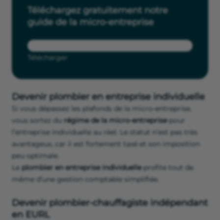
Téléchargez gratuitement notre
guide de la micro-entreprise
Télécharger
Devenir plombier en entreprise individuelle
Si vous dépassez les plafonds de la micro-entreprise,
vous sortez du
régime de la micro-entreprise
pour
l’entreprise individuelle au réel. Le statut n’est pas très
avantageux, car il est fortement taxé et son imposition
peu optimale.
Le
plombier en entreprise individuelle
profite tout de
même d’une gestion comptable simplifiée.
Devenir plombier-chauffagiste indépendant
en EURL