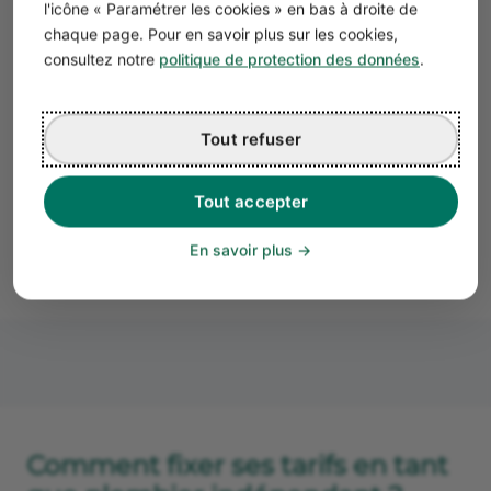
l'icône « Paramétrer les cookies » en bas à droite de
chiffre d’affaires.
chaque page. Pour en savoir plus sur les cookies,
Le
chiffre d’affaires d’une entreprise de plomberie et de
consultez notre
politique de protection des données
.
chauffage
en 2022 était de 384 671 €, en augmentation
de plus de 8 % par rapport à 2021.
Tout refuser
Bon à savoir
Un plombier salarié débute généralement sa
Tout accepter
carrière au SMIC et le salaire moyen de la
profession est de 1 977 € nets mensuels.
En savoir plus
Comment fixer ses tarifs en tant