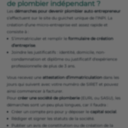
de plombier indépendant ?
Les
démarches pour devenir plombier auto entrepreneur
s’effectuent sur le site du guichet unique de l’INPI. La
création d’une micro-entreprise est assez rapide et
consiste à :
S’immatriculer et remplir le
formulaire de création
d’entreprise
.
Joindre les justificatifs : identité, domicile, non-
condamnation et diplôme ou justificatif d'expérience
professionnelle de plus de 3 ans.
Vous recevez une
attestation d’immatriculation
dans les
jours qui suivent avec votre numéro de SIRET et pouvez
ainsi commencer à facturer.
Pour
créer une société de plomberie
(EURL ou SASU), les
démarches sont un peu plus longues, car il faudra :
Créer un compte pro pour y déposer le
capital social
.
Rédiger et signer les statuts de la société.
Publier un avis de constitution ou de création de la