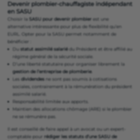
Devenir plombier-chauffagiste indépendant
en SASU
Choisir la
SASU pour devenir plombier
est une
alternative intéressante pour plus de flexibilité qu’en
EURL. Opter pour la SASU permet notamment de
bénéficier :
Du
statut assimilé salarié
du Président et être affilié au
régime général de la sécurité sociale.
D’une liberté statutaire pour organiser librement la
gestion de l’entreprise de plomberie
.
Les
dividendes
ne sont pas soumis à cotisations
sociales, contrairement à la rémunération du président
assimilé salarié.
Responsabilité limitée aux apports.
Maintien des allocations chômage (ARE) si le plombier
ne se rémunère pas.
Il est conseillé de faire appel à un avocat ou un expert-
comptable pour
rédiger les statuts d’une SASU de