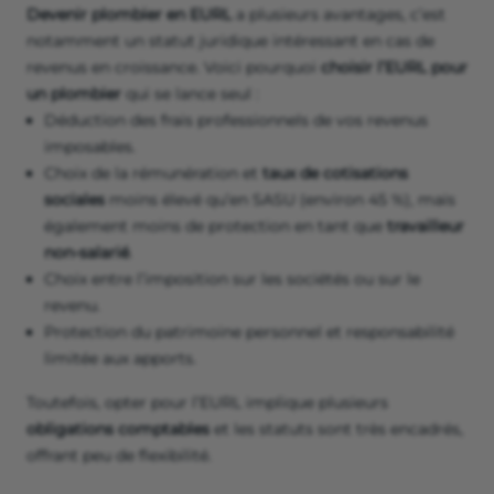
Devenir plombier en EURL
a plusieurs avantages, c’est
notamment un statut juridique intéressant en cas de
revenus en croissance. Voici pourquoi
choisir l’EURL pour
un plombier
qui se lance seul :
Déduction des frais professionnels de vos revenus
imposables.
Choix de la rémunération et
taux de cotisations
sociales
moins élevé qu’en SASU (environ 45 %), mais
également moins de protection en tant que
travailleur
non-salarié
.
Choix entre l’imposition sur les sociétés ou sur le
revenu.
Protection du patrimoine personnel et responsabilité
limitée aux apports.
Toutefois, opter pour l’EURL implique plusieurs
obligations comptables
et les statuts sont très encadrés,
offrant peu de flexibilité.