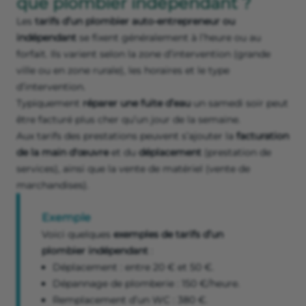
que plombier indépendant ?
Les
tarifs d’un plombier auto-entrepreneur ou
indépendant
se fixent généralement à l’heure ou au
forfait. Ils varient selon la zone d’intervention (grande
ville ou en zone rurale), les horaires et le type
d’intervention.
Typiquement
réparer une fuite d’eau
un samedi soir peut
être facturé plus cher qu’un jour de la semaine.
Aux tarifs des prestations peuvent s’ajouter la
facturation
de la main d'œuvre
et du
déplacement
(prestation de
services), ainsi que la vente de matériel (vente de
marchandises).
Exemple
Voici quelques
exemples de tarifs d’un
plombier indépendant
:
Déplacement : entre 20 € et 50 €.
Dépannage de plomberie : 150 €/heure.
Remplacement d’un WC : 380 €.