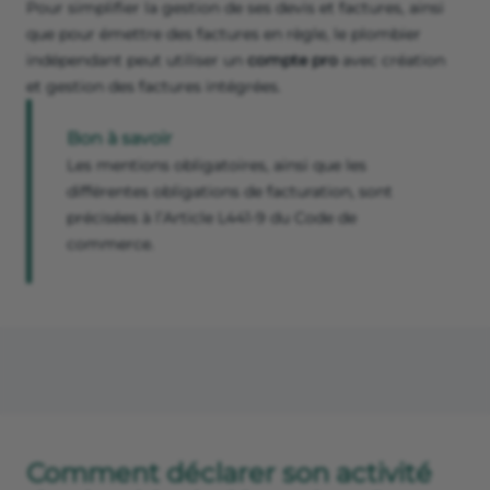
Pour simplifier la gestion de ses devis et factures, ainsi
que pour émettre des factures en règle, le plombier
indépendant peut utiliser un
compte pro
avec création
et gestion des factures intégrées.
Bon à savoir
Les mentions obligatoires, ainsi que les
différentes obligations de facturation, sont
précisées à l’Article L441-9 du Code de
commerce.
Comment déclarer son activité