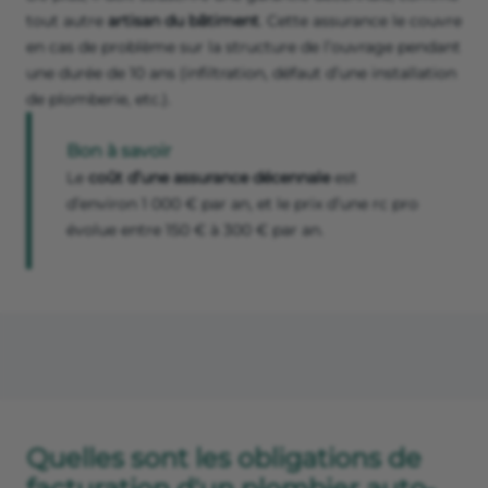
tout autre
artisan du bâtiment
. Cette assurance le couvre
en cas de problème sur la structure de l’ouvrage pendant
une durée de 10 ans (infiltration, défaut d’une installation
de plomberie, etc.).
Bon à savoir
Le
coût d’une
assurance décennale
est
d’environ 1 000 € par an, et le prix d’une rc pro
évolue entre 150 € à 300 € par an.
Quelles sont les obligations de