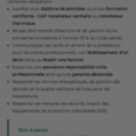
certaines obligations :
Justifier d’un
diplôme de plombier
ou d’une
formation
certifiante
:
CAP installateur sanitaire
ou
installateur
thermique
.
Ne pas être interdit d’exercice et de gestion d’une
entreprise (modalités à l’article 131-6 du Code pénal).
Communiquer ses tarifs en amont de la prestation,
pour les clients professionnels, via l’
établissement d’un
devis
(ainsi qu’
établir une facture
).
Souscrire une
assurance responsabilité civile
professionnelle
ainsi qu’une
garantie décennale
.
Respecter les normes énergétiques, de gestion des
déchets et la qualité sanitaire de l’eau pour les
installations.
Respecter les mesures de sécurité, le port des
équipements de protection individuelle (EPI).
Bon à savoir