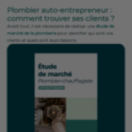
Plombier auto-entrepreneur :
comment trouver ses clients ?
Avant tout, il est nécessaire de réaliser une
étude de
marché de la plomberie
pour identifier qui sont vos
clients et quels sont leurs besoins.