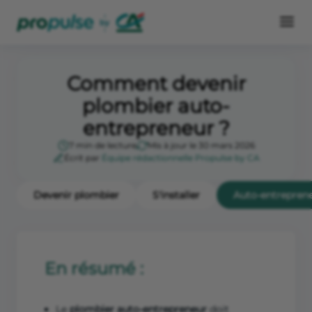
Comment devenir
plombier auto-
entrepreneur ?
7 min de lecture
Mis à jour le 30 mars 2026
Écrit par
Équipe rédactionnelle Propulse by CA
Devenir plombier
S'installer
Auto-entrepren
En résumé :
Le
plombier auto-entrepreneur
doit