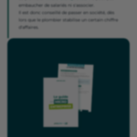
embaucher de salariés ni s'associer.
Il est donc conseillé de passer en société, dès
lors que le plombier stabilise un certain chiffre
d'affaires.