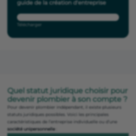
guide de la création d'entreprise
Télécharger
Quel statut juridique choisir pour
devenir plombier à son compte ?
Pour devenir plombier indépendant, il existe plusieurs
statuts juridiques possibles. Voici les principales
caractéristiques de l’entreprise individuelle ou d’une
société unipersonnelle
: