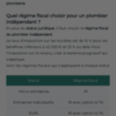
plomberie
.
Quel régime fiscal choisir pour un plombier
indépendant ?
En plus du
statut juridique
, il faut choisir le
régime fiscal
du plombier indépendant
.
Le taux d’imposition sur les sociétés est de 15 % pour les
bénéfices inférieurs à 42 500 € et 25 % au-delà. Pour
l’imposition sur le revenu, c’est le barème progressif qui
s’applique.
Voici les régimes fiscaux qui s’appliquent à chaque statut
:
Statut
Régime fiscal
Micro-entreprise
IR
Entreprise individuelle
IR avec option à l’IS
EURL
IR avec option à l’IS