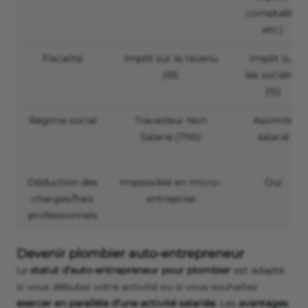
comptable,
etc.)
Fiscalité
Impôt sur le revenu
Impôt sur
(IR)
les sociétés
(IS)
Régime social
Travailleur Non
Assimilé
Salarié (TNS)
salarié
Déduction des
Impossible en micro-
Oui
charges/frais
entreprise
professionnels
Devenir plombier auto-entrepreneur
Le
statut d’auto-entrepreneur pour plombier
est adapté
si vous débutez votre activité ou si vous souhaitez
exercer en parallèle d’une activité salariée
. Les
avantages