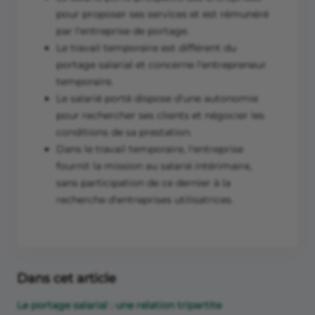
pour proposer ses services et est rémunéré
par l'entreprise de portage.
Le travail temporaire est différent du
portage salarial et concerne l'entrepreneur
temporaire.
Le salarié porté dispose d'une autonomie
pour rechercher ses clients et négocier les
conditions de sa prestation.
Dans le travail temporaire, l'entreprise
fournit la mission au salarié intérimaire,
sans participation de ce dernier à la
recherche d'entreprises utilisatrices.
Dans cet article
Le portage salarial : une relation tripartite