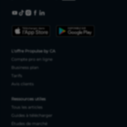
L'offre Propulse by CA
Compte pro en ligne
Business plan
Tarifs
Avis clients
Ressources utiles
Tous les articles
Guides à télécharger
Études de marché