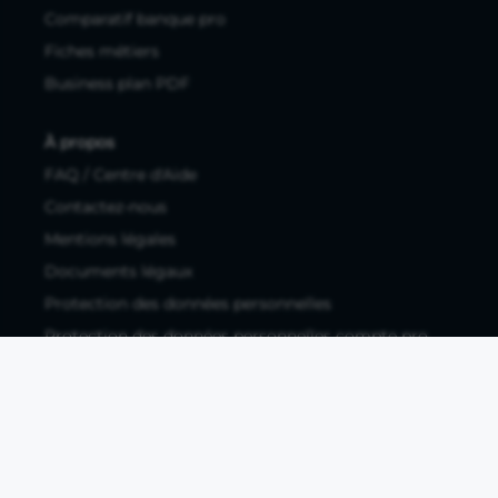
Comparatif banque pro
Fiches métiers
Business plan PDF
À propos
FAQ / Centre d'Aide
Contactez-nous
Mentions légales
Documents légaux
Protection des données personnelles
Protection des données personnelles compte pro
Paramétrer les cookies
Compte ouvert, sous réserve d'acceptation, auprès d'Okali,
filiale du groupe Crédit Agricole, établissement de monnaie
électronique enregistré à l'ACPR (REGAFI 17448,
www.regafi.fr), SAS au capital social de 5.660.962,00 €, 50 rue
La Boétie, 75008 Paris, RCS Paris 890 111 776. Propulse by CA
est une offre distribuée par Crédit Agricole SA, établissement