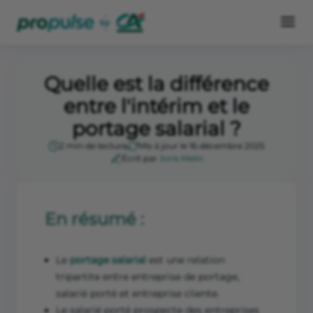
Quelle est la différence
entre l'intérim et le
portage salarial ?
2 min de lecture
Mis à jour le 16 décembre 2025
Écrit par
Joris Melin
En résumé :
Le
portage salarial
est une relation
tripartite entre entreprise de portage,
salarié porté et entreprise cliente.
Le salarié porté prospecte des entreprises