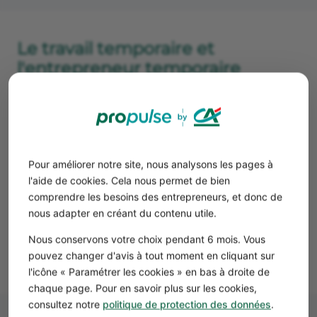
Le travail temporaire et
l'entrepreneur temporaire
Le travail temporaire n'est pas défini par le code du
travail. En revanche, il définit l'
entrepreneur temporaire
.
👉 Il s'agit d'une personne physique ou morale dont
l’activité exclusive est de mettre à la disposition
temporaire d’entreprises utilisatrices des salariés en
Pour améliorer notre site, nous analysons les pages à
fonction d’une qualification convenue qu’elle recrute et
l'aide de cookies. Cela nous permet de bien
rémunère à cet effet.
comprendre les besoins des entrepreneurs, et donc de
nous adapter en créant du contenu utile.
Bon à savoir
Nous conservons votre choix pendant 6 mois. Vous
Le
CDI est compatible avec le portage salarial
.
pouvez changer d'avis à tout moment en cliquant sur
l'icône « Paramétrer les cookies » en bas à droite de
chaque page. Pour en savoir plus sur les cookies,
consultez notre
politique de protection des données
.