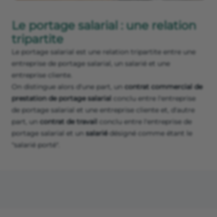
Le portage salarial : une relation
tripartite
Le portage salarial est une relation tripartite entre une
entreprise de portage salarial, un salarié et une
entreprise cliente.
On distingue alors d'une part, un
contrat commercial de
prestation de portage salarial
conclu entre l'entreprise
de portage salarial et une entreprise cliente et, d'autre
part, un
contrat de travail
conclu entre l'entreprise de
portage salarial et un
salarié
désigné comme étant le
"salarié porté".