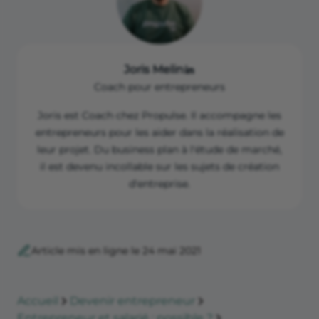
Joris Melin
Coach pour entrepreneurs
Joris est Coach chez Propulse. Il accompagne les
entrepreneurs pour les aider dans la réalisation de
leur projet. Du business plan à l'étude de marché,
il est devenu incollable sur les sujets de création
d'entreprise.
Article mis en ligne le 24 mai 2021
Accueil
Devenir entrepreneur
Entrepreneur et salarié : possible ?