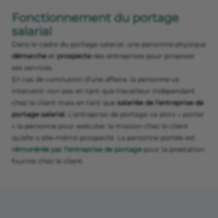
Fonctionnement du portage
salarial
Dans le cadre du portage salarial, une personne physique
démarche
et
prospecte
des entreprises pour proposer
ses services.
En cas de conclusion d'une affaire, la personne va
intervenir non pas en tant que travailleur indépendant
chez le client mais en tant que
salariée de l'entreprise
de
portage salarial
. L'entreprise de portage va alors « porter
» la personne pour exécuter la mission chez le client
qu'elle a elle-même prospecté. La personne portée est
rémunérée par l’entreprise de portage
pour la prestation
fournie chez le client.