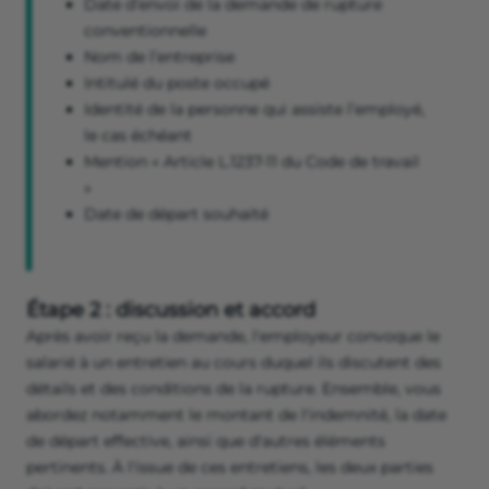
Date d’envoi de la demande de rupture
conventionnelle
Nom de l’entreprise
Intitulé du poste occupé
Identité de la personne qui assiste l’employé,
le cas échéant
Mention « Article L.1237-11 du Code de travail
»
Date de départ souhaité
Étape 2 : discussion et accord
Après avoir reçu la demande, l'employeur convoque le
salarié à un entretien au cours duquel ils discutent des
détails et des conditions de la rupture. Ensemble, vous
abordez notamment le montant de l'indemnité, la date
de départ effective, ainsi que d'autres éléments
pertinents. À l'issue de ces entretiens, les deux parties