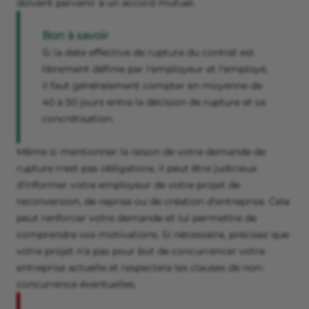
doivent parvenir à un accord mutuel.
Bon à savoir
Si la date effective de rupture du contrat est
librement définie par l'employeur et l'employé,
il faut généralement compter en moyenne de
40 à 50 jours entre la décision de rupture et sa
concrétisation.
Même si mentionner la raison de votre demande de
rupture n'est pas obligatoire, il peut être judicieux
d'informer votre employeur de votre projet de
reconversion, de reprise ou de création d'entreprise. Cela
peut renforcer votre demande et lui permettre de
comprendre vos motivations. Si nécessaire, précisez que
votre projet n'a pas pour but de concurrencer votre
entreprise actuelle et respectera les clauses de non-
concurrence éventuelles.