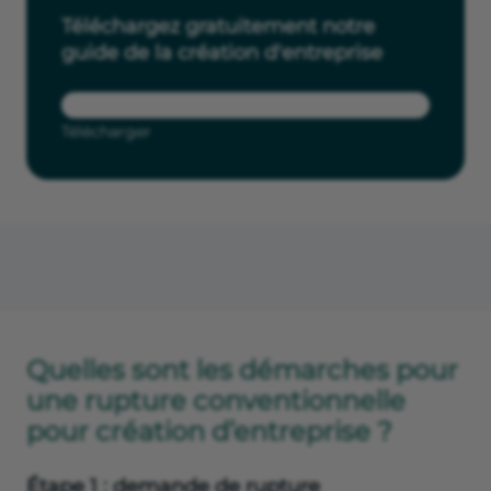
Téléchargez gratuitement notre
guide de la création d'entreprise
Télécharger
Quelles sont les démarches pour
une rupture conventionnelle
pour création d’entreprise ?
Étape 1 : demande de rupture