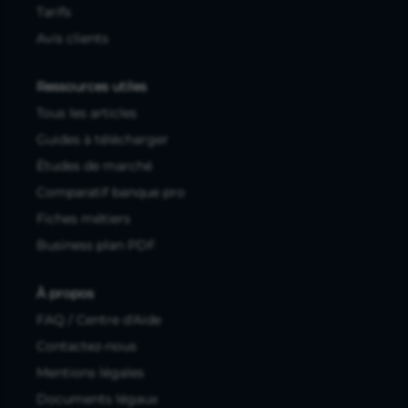
Tarifs
Avis clients
Ressources utiles
Tous les articles
Guides à télécharger
Études de marché
Comparatif banque pro
Fiches métiers
Business plan PDF
À propos
FAQ / Centre d'Aide
Contactez-nous
Mentions légales
Documents légaux