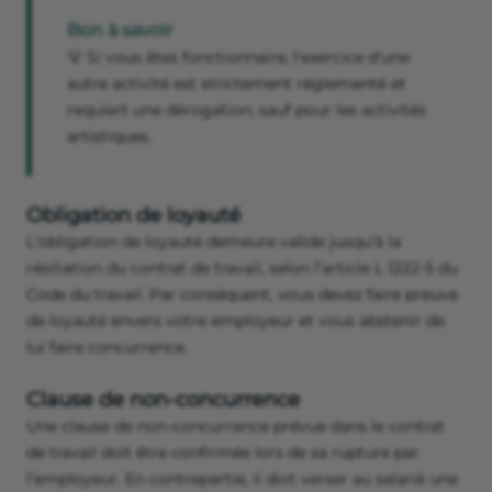
Bon à savoir
💡 Si vous êtes fonctionnaire, l'exercice d'une
autre activité est strictement réglementé et
requiert une dérogation, sauf pour les activités
artistiques.
Obligation de loyauté
L'obligation de loyauté demeure valide jusqu'à la
résiliation du contrat de travail, selon l’article L 1222-5 du
Code du travail. Par conséquent, vous devez faire preuve
de loyauté envers votre employeur et vous abstenir de
lui faire concurrence.
Clause de non-concurrence
Une clause de non-concurrence prévue dans le contrat
de travail doit être confirmée lors de sa rupture par
l’employeur. En contrepartie, il doit verser au salarié une