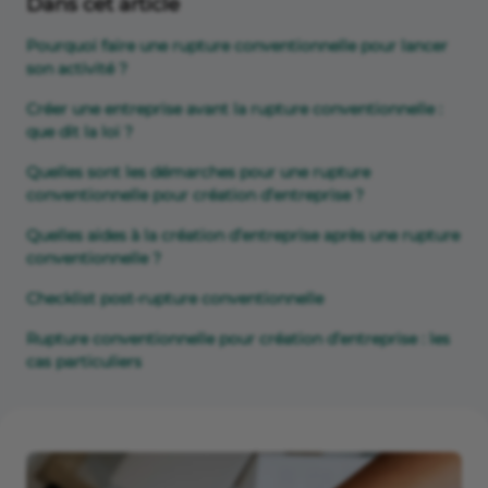
Dans cet article
Pourquoi faire une rupture conventionnelle pour lancer
son activité ?
Créer une entreprise avant la rupture conventionnelle :
que dit la loi ?
Quelles sont les démarches pour une rupture
conventionnelle pour création d’entreprise ?
Quelles aides à la création d’entreprise après une rupture
conventionnelle ?
Checklist post-rupture conventionnelle
Rupture conventionnelle pour création d’entreprise : les
cas particuliers