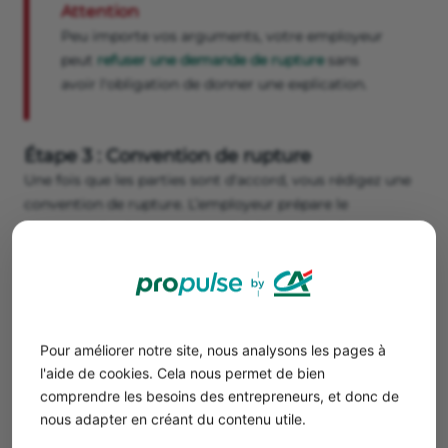
Attention
Peu importe vos arguments, votre employeur
peut
refuser une demande de rupture
sans
avoir l'obligation de donner une explication.
Étape 3 : Convention de rupture
Une fois que les parties sont d'accord, vous rédigez une
convention de rupture. L’employeur prépare le
document le plus souvent, qui doit contenir des
mentions obligatoires, notamment la date de rupture et
le montant de l’indemnité. Ces deux éléments impactent
le moment de versement des futures allocations
chômage.
Pour améliorer notre site, nous analysons les pages à
Étape 4 : Délai de rétractation
l'aide de cookies. Cela nous permet de bien
comprendre les besoins des entrepreneurs, et donc de
⏳ Après la signature de la convention de rupture, chaque
nous adapter en créant du contenu utile.
partie dispose d'un
délai de réflexion ou de rétractation
de 15 jours calendaires. Si l'une des parties se rétracte