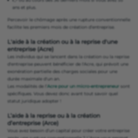
👉 ou au cours des 36 derniers mois si vous avez 55
ans et plus.
Percevoir le chômage après une rupture conventionnelle
facilite les premiers mois de création d’entreprise.
L'aide à la création ou à la reprise d'une
entreprise (Acre)
Les individus qui se lancent dans la création ou la reprise
d'entreprise peuvent bénéficier de l'Acre, qui prévoit une
exonération partielle des charges sociales pour une
durée maximale d'un an.
Les modalités de l’
Acre pour un micro-entrepreneur
sont
spécifiques. Vous devez donc avant tout savoir quel
statut juridique adopter !
L’aide à la reprise ou à la création
d’entreprise (Arce)
Vous avez besoin d’un capital pour créer votre entreprise