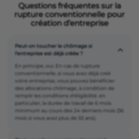
Questions fréquentes sur la
rupture conventionnelle pour
création d’entreprise
Peut-on toucher le chômage si
l’entreprise est déjà créée ?
En principe, oui. En cas de rupture
conventionnelle, si vous avez déjà créé
votre entreprise, vous pouvez bénéficier
des allocations chômage, à condition de
remplir les conditions d'éligibilité. en
particulier, la durée de travail de 6 mois
minimum au cours des 24 derniers mois (36
mois si vous avez plus de 55 ans).