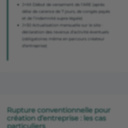
J+XX Début de versement de l’ARE (après
délai de carence de 7 jours, de congés payés
et de l’indemnité supra-légale)
J+30 Actualisation mensuelle sur le site :
déclaration des revenus d’activité éventuels
(obligatoires même en parcours créateur
d’entreprise)
Rupture conventionnelle pour
création d’entreprise : les cas
particuliers