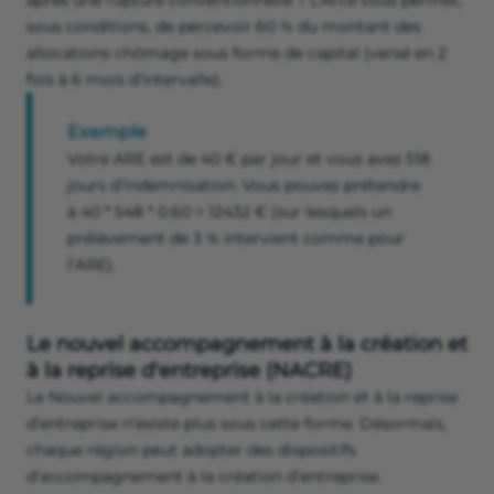
après une rupture conventionnelle ? L’Arce vous permet,
sous conditions, de percevoir 60 % du montant des
allocations chômage sous forme de capital (versé en 2
fois à 6 mois d’intervalle).
Exemple
Votre ARE est de 40 € par jour et vous avez 518
jours d’indemnisation. Vous pouvez prétendre
à 40 * 548 * 0.60 = 12432 € (sur lesquels un
prélèvement de 3 % intervient comme pour
l’ARE).
Le nouvel accompagnement à la création et
à la reprise d'entreprise (NACRE)
Le Nouvel accompagnement à la création et à la reprise
d’entreprise n’existe plus sous cette forme. Désormais,
chaque région peut adopter des dispositifs
d’accompagnement à la création d’entreprise.