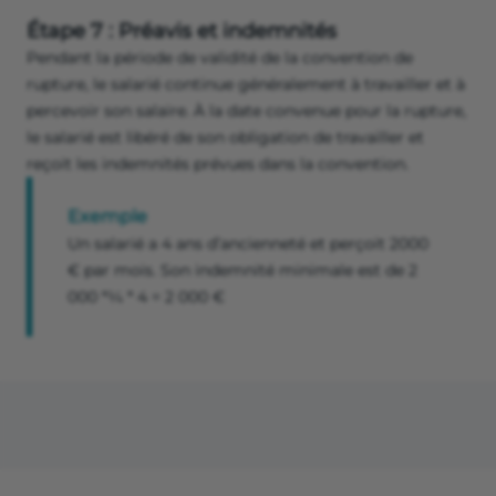
Étape 7 : Préavis et indemnités
Pendant la période de validité de la convention de
rupture, le salarié continue généralement à travailler et à
percevoir son salaire. À la date convenue pour la rupture,
le salarié est libéré de son obligation de travailler et
reçoit les indemnités prévues dans la convention.
Exemple
Un salarié a 4 ans d’ancienneté et perçoit 2000
€ par mois. Son indemnité minimale est de 2
000 *¼ * 4 = 2 000 €