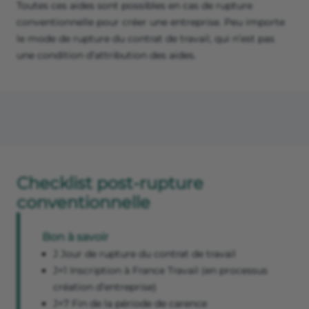
Toutes ces aides sont possibles en cas de rupture
conventionnelle pour créer une entreprise. Peu importe
le mode de rupture du contrat de travail, qui n’est pas
une condition d’attribution des aides.
Checklist post-rupture
conventionnelle
Bon à savoir
J Jour de rupture du contrat de travail
J+1 Inscription à France Travail (en processus
création d’entreprise)
J+7 Fin de la période de carence