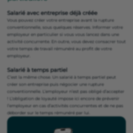
Salarié avec entreprise déjà créée
Vous pouvez créer votre entreprise avant la rupture
conventionnelle, sous quelques réserves. Informer votre
employeur en particulier si vous vous lancez dans une
activité concurrente. En outre, vous devez consacrer tout
votre temps de travail rémunéré au profit de votre
employeur.
Salarié à temps partiel
C’est la même chose. Un salarié à temps partiel peut
créer son entreprise puis négocier une rupture
conventionnelle. L’employeur n’est pas obligé d’accepter
! L’obligation de loyauté impose ici encore de prévenir
l’employeur en cas d’activités concurrentes et de ne pas
déborder sur le temps rémunéré par lui.