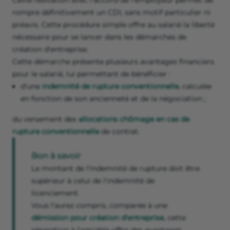
Cette résiliation avec l'accord de l'employeur permet de
rompre définitivement un CDI, sans motif particulier ni
préavis. Cette procédure simple offre au salarié la liberté
nécessaire pour se lancer dans les démarches de
création d'entreprise.
Cette démarche présente plusieurs avantages financiers
pour le salarié, lui permettant de bénéficier :
d'une
indemnité de rupture conventionnelle
, calculée
en fonction de son ancienneté et de la négociation ;
du versement des
allocations chômage en cas de
rupture conventionnelle
de contrat.
Bon à savoir
Le montant de l'indemnité de rupture doit être
supérieur à celui de l'indemnité de
licenciement.
Vous l'aurez compris, comparée à une
démission pour création d'entreprise
, cette