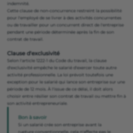
indemnité.
Cette clause de non-concurrence restreint la possibilité
pour l'employé de se livrer à des activités concurrentes
ou de travailler pour un concurrent direct de l'entreprise
pendant une période déterminée après la fin de son
contrat de travail.
Clause d'exclusivité
Selon l'article 1222-1 du Code du travail, la clause
d'exclusivité empêche le salarié d'exercer toute autre
activité professionnelle. La loi prévoit toutefois une
exception pour le salarié qui lance son entreprise sur une
période de 12 mois. À l'issue de ce délai, il doit alors
choisir entre résilier son contrat de travail ou mettre fin à
son activité entrepreneuriale.
Bon à savoir
Si un salarié crée son entreprise avant la
rupture conventionnelle, cela n'affecte pas le