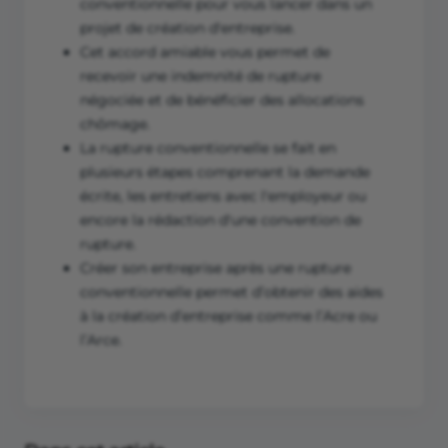
conventionnelle pour vous lancer dans un
projet de création d'entreprise.
Cet accord amiable vous permet de
recevoir une indemnité de rupture
négociée et de bénéficier des allocations
chômage.
La rupture conventionnelle se fait en
plusieurs étapes comprenant la demande
écrite, les entretiens avec l'employeur ou
encore la rédaction d'une convention de
rupture.
Créer son entreprise après une rupture
conventionnelle permet d’obtenir des aides
à la création d’entreprise comme l’Acre ou
l’Arce.