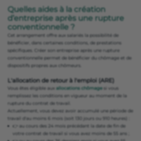
Quelles aides à la création
d’entreprise après une rupture
conventionnelle ?
Cet arrangement offre aux salariés la possibilité de
bénéficier, dans certaines conditions, de prestations
spécifiques. Créer son entreprise après une rupture
conventionnelle permet de bénéficier du chômage et de
dispositifs propres aux chômeurs.
L'allocation de retour à l'emploi (ARE)
Vous êtes éligible aux
allocations chômage
si vous
remplissez les conditions en vigueur au moment de la
rupture du contrat de travail.
Actuellement, vous devez avoir accumulé une période de
travail d'au moins 6 mois (soit 130 jours ou 910 heures) :
👉 au cours des 24 mois précédant la date de fin de
votre contrat de travail si vous avez moins de 55 ans ;