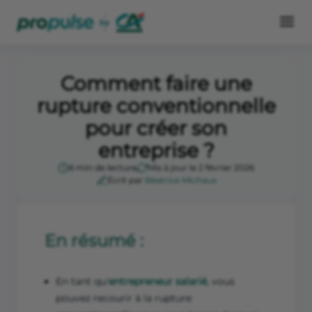
Comment faire une
rupture conventionnelle
pour créer son
entreprise ?
6 min de lecture
Mis à jour le 2 février 2026
Écrit par
Béatrice Michaux
En résumé :
En tant qu'
entrepreneur salarié
, vous
pouvez recourir à la rupture