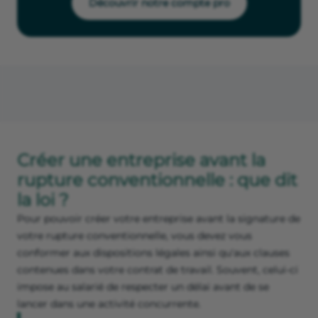
Découvrir notre compte pro
Créer une entreprise avant la
rupture conventionnelle : que dit
la loi ?
Pour pouvoir créer votre entreprise avant la signature de
votre rupture conventionnelle, vous devez vous
conformer aux dispositions légales ainsi qu'aux clauses
contenues dans votre contrat de travail. Souvent, celui-ci
impose au salarié de respecter un délai avant de se
lancer dans une activité concurrente.