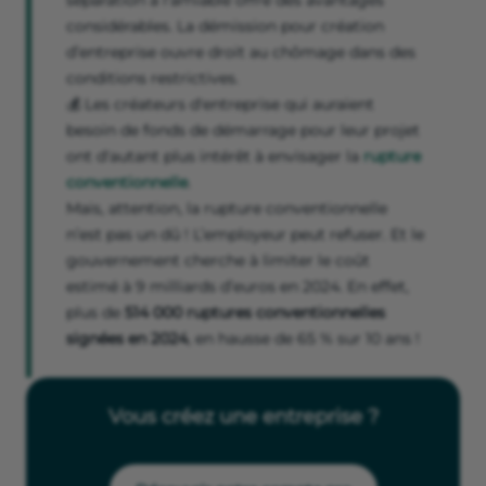
séparation à l'amiable offre des avantages
considérables. La démission pour création
d’entreprise ouvre droit au chômage dans des
conditions restrictives.
💰 Les créateurs d'entreprise qui auraient
besoin de fonds de démarrage pour leur projet
ont d'autant plus intérêt à envisager la
rupture
conventionnelle
.
Mais, attention, la rupture conventionnelle
n’est pas un dû ! L’employeur peut refuser. Et le
gouvernement cherche à limiter le coût
estimé à 9 milliards d’euros en 2024. En effet,
plus de
514 000 ruptures conventionnelles
signées en 2024
, en hausse de 65 % sur 10 ans !
Vous créez une entreprise ?