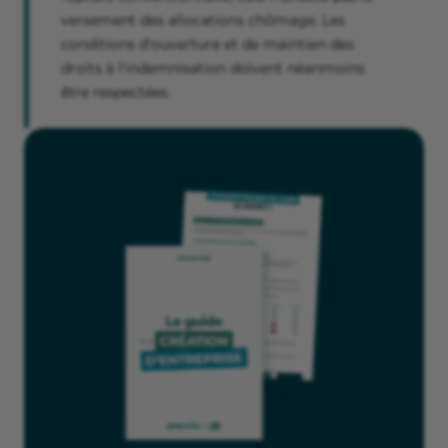
versement des allocations chômage. Les
conditions d'ouverture et de maintien des
droits à l'indemnisation doivent néanmoins
être respectées.