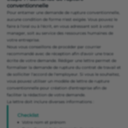
conventionnelle
Pour entamer une demande de rupture conventionnelle,
aucune condition de forme n'est exigée. Vous pouvez le
faire à l'oral ou à l'écrit, en vous adressant soit à votre
manager, soit au service des ressources humaines de
votre entreprise.
Nous vous conseillons de procéder par courrier
recommandé avec de réception afin d'avoir une trace
écrite de votre demande. Rédiger une lettre permet de
formaliser la demande de rupture du contrat de travail et
de solliciter l'accord de l'employeur. Si vous le souhaitez,
vous pouvez utiliser un modèle de lettre de rupture
conventionnelle pour création d'entreprise afin de
faciliter la rédaction de votre demande.
La lettre doit inclure diverses informations :
Checklist
Votre nom et prénom