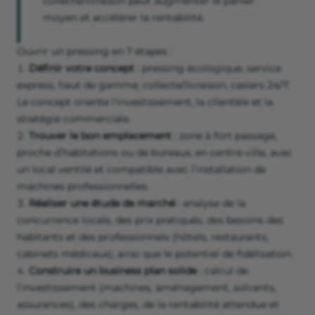
collecte/livraison peut augmenter le panier
moyen et accélérer la rentabilité.
Ouvrir un pressing en 7 étapes :
Définir votre concept
: pressing écologique, service
express, haut de gamme, collecte/livraison, casiers 24/7.
Le concept oriente l’investissement, la clientèle et la
stratégie commerciale.
Trouver le bon emplacement
: zone à fort passage,
proche d’habitations ou de bureaux, en centre-ville, avec
un local ventilé et compatible avec l’installation de
machines professionnelles.
Réaliser une étude de marché
: analyse de la
concurrence locale, des prix pratiqués, des besoins des
habitants et des professionnels (hôtels, restaurants,
cabinets médicaux), ainsi que le potentiel de fidélisation.
Construire un business plan solide
: calcul de
l’investissement (machines, aménagement, solvants,
assurances), des charges, de la rentabilité attendue et