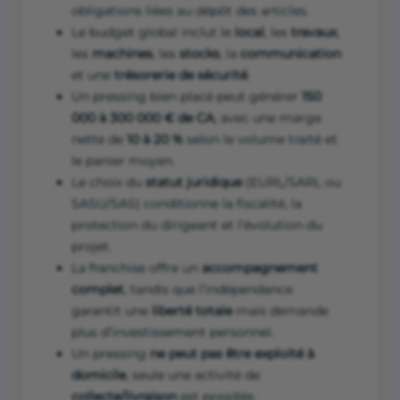
obligations liées au dépôt des articles.
Le budget global inclut le
local
, les
travaux
,
les
machines
, les
stocks
, la
communication
et une
trésorerie de sécurité
.
Un pressing bien placé peut générer
150
000 à 300 000 € de CA
, avec une marge
nette de
10 à 20 %
selon le volume traité et
le panier moyen.
Le choix du
statut juridique
(EURL/SARL ou
SASU/SAS) conditionne la fiscalité, la
protection du dirigeant et l’évolution du
projet.
La franchise offre un
accompagnement
complet
, tandis que l’indépendance
garantit une
liberté totale
mais demande
plus d’investissement personnel.
Un pressing
ne peut pas être exploité à
domicile
, seule une activité de
collecte/livraison
est possible.