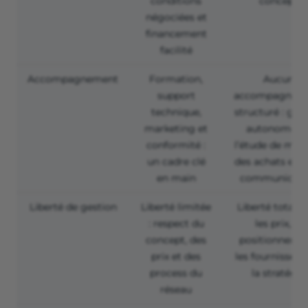
conditions
concept
négociées et
financement
facilité
Accompagnement
Formation,
Aucun
support
accompagnem
technique,
structuré : ges
marketing et
autonome d
conformité :
l’étude de marc
un cadre clé
des achats et d
en main
communicati
Liberté de gestion
Liberté limitée
Liberté totale 
: respect du
les prix, le
concept, des
positionnemen
prix et des
les fournisseur
process du
la stratégie
réseau