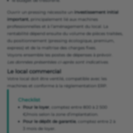
le budget de trésorerie.
Ouvrir un pressing nécessite un
investissement initial
important
, principalement lié aux machines
professionnelles et à l’aménagement du local. La
rentabilité dépend ensuite du volume de pièces traitées,
du positionnement (pressing écologique, premium,
express) et de la maîtrise des charges fixes.
Voyons ensemble les postes de dépenses à prévoir.
Les données présentées ci-après sont indicatives.
Le local commercial
Votre local doit être ventilé, compatible avec les
machines et conforme à la réglementation ERP.
Checklist
Pour le loyer
, comptez entre 800 à 2 500
€/mois selon la zone d’implantation.
Pour le dépôt de garantie
, comptez entre 2 à
3 mois de loyer.