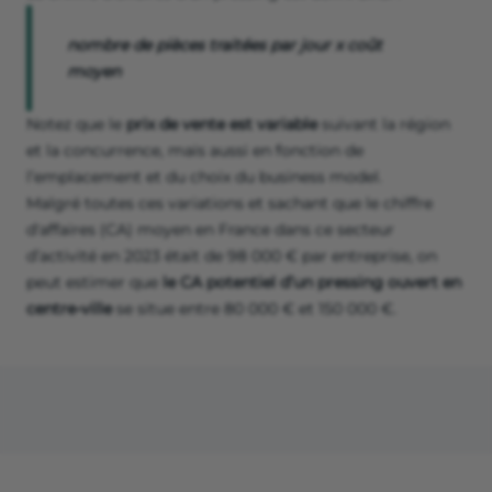
nombre de pièces traitées par jour x coût
moyen
Notez que le
prix de vente est variable
suivant la région
et la concurrence, mais aussi en fonction de
l’emplacement et du choix du business model.
Malgré toutes ces variations et sachant que le chiffre
d'affaires (CA) moyen en France dans ce secteur
d’activité en 2023 était de 98 000 € par entreprise, on
peut estimer que
le CA potentiel d’un pressing ouvert en
centre-ville
se situe entre 80 000 € et 150 000 €.