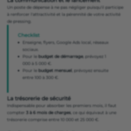
La communication et le lancement
Un poste de dépense à ne pas négliger puisqu'il participe
à renforcer l'attractivité et la pérennité de votre activité
de pressing.
Checklist
Enseigne, flyers, Google Ads local, réseaux
sociaux.
Pour le
budget de démarrage
, prévoyez 1
000 à 5 000 €.
Pour le
budget mensuel
, prévoyez ensuite
entre 100 à 300 €.
La trésorerie de sécurité
Indispensable pour absorber les premiers mois, il faut
compter
3 à 6 mois de charges
, ce qui équivaut à une
trésorerie comprise entre 10 000 et 25 000 €.