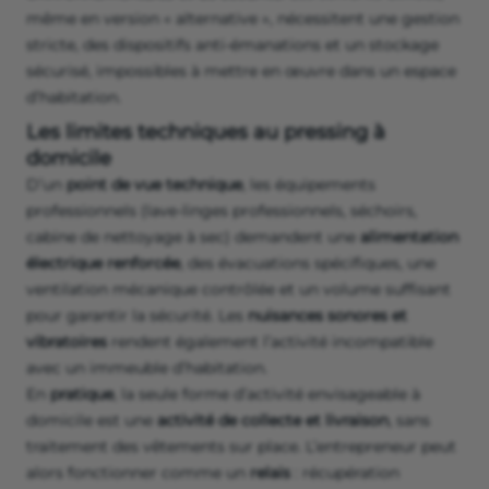
même en version « alternative », nécessitent une gestion
stricte, des dispositifs anti‑émanations et un stockage
sécurisé, impossibles à mettre en œuvre dans un espace
d’habitation.
Les limites techniques au pressing à
domicile
D’un
point de vue technique
, les équipements
professionnels (lave‑linges professionnels, séchoirs,
cabine de nettoyage à sec) demandent une
alimentation
électrique renforcée
, des évacuations spécifiques, une
ventilation mécanique contrôlée et un volume suffisant
pour garantir la sécurité. Les
nuisances sonores et
vibratoires
rendent également l’activité incompatible
avec un immeuble d’habitation.
En
pratique
, la seule forme d’activité envisageable à
domicile est une
activité de collecte et livraison
, sans
traitement des vêtements sur place. L’entrepreneur peut
alors fonctionner comme un
relais
: récupération