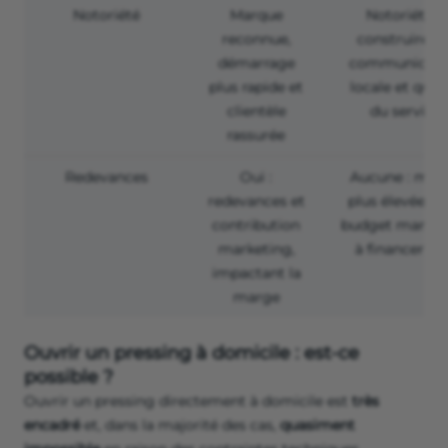
Notoriété
Marque
Notoriété à
reconnue,
construire vi
démarrage
communicati
plus rapide et
locale et quali
clientèle
du service
rassurée
Redevances
Oui :
Aucune : mar
redevances et
plus élevée m
contribution
budget market
marketing,
à financer se
impactant la
marge
Ouvrir un pressing à domicile : est-ce
possible ?
Ouvrir un pressing directement à domicile est
très
encadré
et, dans la majorité des cas,
quasiment