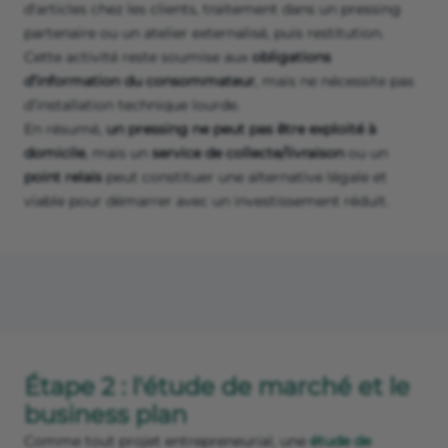
d'articles chez les clients, traitement dans un pressing
partenaire ou un atelier externalisé, puis restitution.
Cette activité reste soumise aux
obligations
d’information du consommateur
, mais ne nécessite pas
d’installation technique lourde.
En résumé,
un pressing ne peut pas être exploité à
domicile
, mais un
service de collecte/livraison
ou un
point relais
peut constituer une alternative légale et
viable pour démarrer avec un investissement réduit.
Étape 2 : l'étude de marché et le
business plan
Comme tout projet entrepreneurial, une
étude de