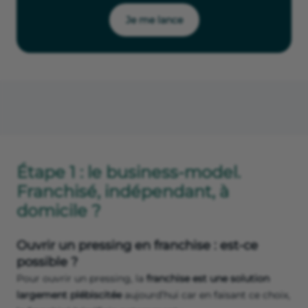
Je me lance
Étape 1 : le business-model.
Franchisé, indépendant, à
domicile ?
Ouvrir un pressing en franchise : est-ce
possible ?
Pour ouvrir un pressing, la
franchise est une solution
largement plébiscitée
aujourd’hui car en faisant ce choix,