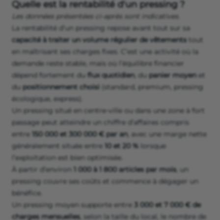
Quelle est la rentabilité d'un pressing ?
Les données présentées ci-après sont indicatives.
La rentabilité d’un pressing repose avant tout sur sa
capacité à traiter un volume régulier de vêtements
tout
en maîtrisant ses charges fixes. C’est une activité où la
demande reste stable, mais où l’équilibre financier
dépend fortement du
flux quotidien
, du
panier moyen
et
du
positionnement choisi
(standard, premium, pressing
écologique, express).
Un pressing situé en centre‑ville ou dans une zone à fort
passage peut atteindre un chiffre d’affaires compris
entre
150 000 et 300 000 € par an
, avec une marge nette
généralement située entre
10 et 20 %
lorsque
l’exploitation est bien optimisée.
À partir d’environ
1 000 à 1 800 articles par mois
, un
pressing couvre ses coûts et commence à dégager un
bénéfice.
Un pressing moyen supporte entre
3 000 et 7 000 € de
charges mensuelles
, selon la taille du local, le nombre de