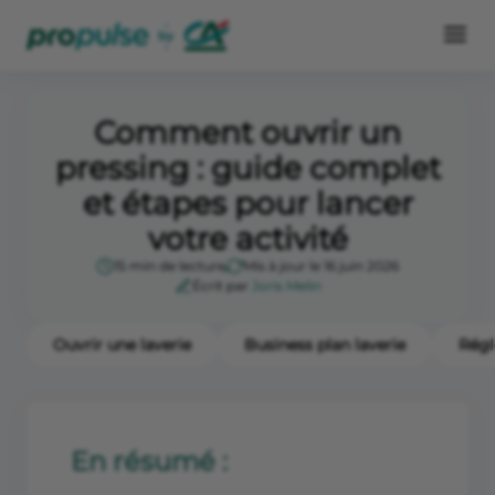
Comment ouvrir un
pressing : guide complet
et étapes pour lancer
votre activité
15 min de lecture
Mis à jour le 16 juin 2026
Écrit par
Joris Melin
Ouvrir une laverie
Business plan laverie
Régl
En résumé :