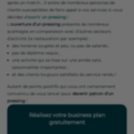
après un match… Il existe de nombreux personas de
clients susceptibles de faire appel à vos services si vous
décidez d'
ouvrir un pressing
!
L'
ouverture d’un pressing
présente de nombreux
avantages en comparaison avec d’autres secteurs
d’activité (la restauration par exemple) :
des horaires souples et peu, ou pas de salariés ;
pas de diplôme requis ;
une activité qui se lisse sur une année sans
saisonnalités importantes ;
et des clients toujours satisfaits du service rendu !
Autant de points positifs qui vous ont certainement
convaincu de vous lancer pour
devenir patron d’un
pressing
!
Réalisez votre business plan
gratuitement