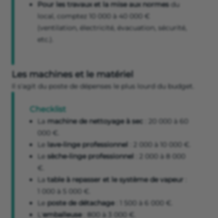
Pour les travaux et la mise aux normes
du
local, comptez 10 000 à 40 000 €
(ventilation, électricité, évacuation, sécurité,
etc.).
Les machines et le matériel
Il s'agit du poste de dépenses le plus lourd du budget.
Checklist
La
machine de nettoyage à sec
: 20 000 à 60
000 €.
Le
lave-linge professionnel
: 2 000 à 10 000 €.
Le
sèche-linge professionnel
: 2 000 à 8 000
€.
La
table à repasser et le système de vapeur
:
1 000 à 5 000 €.
Le
poste de détachage
: 1 500 à 6 000 €.
L'
emballeuse
: 800 à 3 000 €.