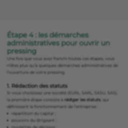
Étape 4 : les démarches
administratives pour ouvrir un
pressing
Une fois que vous avez franchi toutes ces étapes, vous
n’êtes plus qu’à quelques démarches administratives de
l’ouverture de votre pressing.
1. Rédaction des statuts
Si vous choisissez une société (EURL, SARL, SASU, SAS),
la première étape consiste à
rédiger les statuts
, qui
définissent le fonctionnement de l’entreprise :
répartition du capital ;
pouvoirs du dirigeant ;
modalités de décision ;