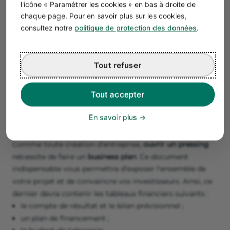
l'icône « Paramétrer les cookies » en bas à droite de
chaque page. Pour en savoir plus sur les cookies,
consultez notre
politique de protection des données
.
Étude de marché : 100 modèles
gratuits
Tout refuser
Télécharger mon étude de marché
Tout accepter
En savoir plus
Quel budget prévoir pour ouvrir un pressing
?
Comme toute création d’entreprise,
ouvrir un pressing
nécessite de faire un
business plan
.
Ce document
indispensable vous permettra d’exposer l’ensemble de
votre projet et de convaincre vos investisseurs. Ainsi, ce
dernier devra contenir les tableaux financiers suivants :
le compte de résultat et le bilan prévisionnel ;
un plan de financement ;