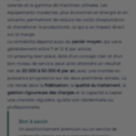
salariés et la gamme de machines utilisées. Les
équipements modernes, plus économes en énergie et en
solvants, permettent de réduire les coûts d’exploitation
et d’améliorer la productivité, ce qui a un impact direct
sur la marge.
La rentabilité dépend aussi du
panier moyen
, qui varie
généralement entre 7 et 12 € par article.
Un pressing bien placé, doté d’un concept clair et d’un
bon niveau de service, peut ainsi atteindre un résultat
net de
20 000 à 50 000 € par an
, avec une montée en
puissance progressive sur les deux premières années. La
clé réside dans la
fidélisation
, la
qualité du traitement
, la
gestion rigoureuse des charges
et la capacité à capter
une clientèle régulière, qu’elle soit résidentielle ou
professionnelle.
Bon à savoir
Un positionnement premium ou un service de