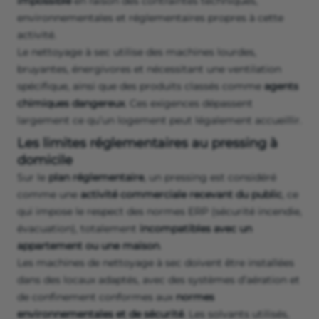
impossible
en raison des contraintes techniques,
environnementales et réglementaires propres à cette
activité.
Le nettoyage à sec utilise des machines lourdes,
bruyantes, énergivores et nécessitant une ventilation
spécifique, ainsi que des produits classés comme
agents
chimiques dangereux
. Ces exigences dépassent
largement ce qu’un logement peut légalement accueillir.
Les limites réglementaires au pressing à
domicile
Sur le
plan réglementaire
, un pressing est considéré
comme une
activité commerciale recevant du public
, ce
qui impose le respect des normes ERP (sécurité incendie,
évacuation), totalement
incompatibles avec un
appartement ou une maison
.
Les machines de nettoyage à sec doivent être installées
dans des locaux adaptés, avec des systèmes d’aération et
de confinement conformes aux
normes
environnementales et de sécurité
. Les solvants utilisés,