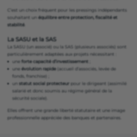
C’est un choix fréquent pour les pressings indépendants
souhaitant un
équilibre entre protection, fiscalité et
stabilité
.
La SASU et la SAS
La SASU (un associé) ou la SAS (plusieurs associés) sont
particulièrement adaptées aux projets nécessitant :
une
forte capacité d’investissement
;
une
évolution rapide
(accueil d’associés, levée de
fonds, franchise) ;
un
statut social protecteur
pour le dirigeant (assimilé
salarié et donc soumis au régime général de la
sécurité sociale).
Elles offrent une grande liberté statutaire et une image
professionnelle appréciée des banques et partenaires.