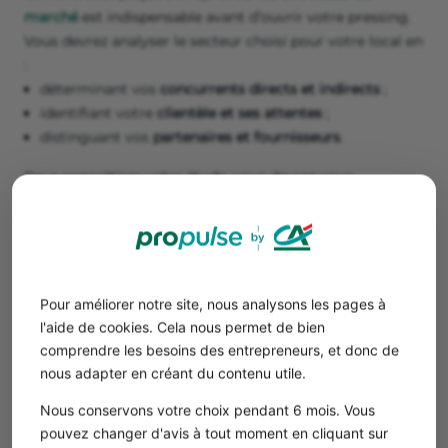
marché
est indispensable avant d’ouvrir votre pressing.
Vous devrez analyser le secteur choisi pour votre local en
:
déterminant vos
concurrents directs et indirects
;
identifiant votre
clientèle et ses attentes
;
distinguant vos
partenaires et fournisseurs
.
Pour concrétiser votre étude, vous devrez vous
confronter au terrain afin d’établir un profil détaillé de
votre clientèle : les catégories socioprofessionnelles, la
demande des clients, leurs paniers moyens.
Il est ensuite temps de préparer un business plan, avec
tous les tableaux financiers requis pour trouver le
Pour améliorer notre site, nous analysons les pages à
financement nécessaire à la réalisation de votre projet de
l'aide de cookies. Cela nous permet de bien
pressing. Ce document incontournable vous permettra
comprendre les besoins des entrepreneurs, et donc de
notamment de démarcher les :
nous adapter en créant du contenu utile.
investisseurs en fonds propres ;
Nous conservons votre choix pendant 6 mois. Vous
banques et établissements de crédit ;
pouvez changer d'avis à tout moment en cliquant sur
plateformes de crowdfunding.