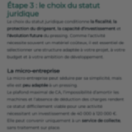
Étape 3 : le choix du statut
juridique
Le choix du statut juridique conditionne
la fiscalité
,
la
protection du dirigeant
,
la capacité d’investissement
et
l’évolution future
du pressing. Comme l’activité
nécessite souvent un matériel coûteux, il est essentiel de
sélectionner une structure adaptée à votre projet, à votre
budget et à votre ambition de développement.
La micro‑entreprise
La micro‑entreprise peut séduire par sa simplicité, mais
elle est
peu adaptée
à un pressing.
Le plafond maximal de CA, l’impossibilité d’amortir les
machines et l’absence de déduction des charges rendent
ce statut difficilement viable pour une activité
nécessitant un investissement de 40 000 à 120 000 €.
Elle peut convenir uniquement à un
service de collecte
,
sans traitement sur place.