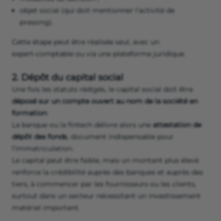
objet social (qui doit mentionner l’activité de
pressing).
Cette étape peut être réalisée seul, avec un
expert‑comptable ou via une plateforme juridique.
2. Dépôt du capital social
Une fois les statuts rédigés, le capital social doit être
déposé sur un compte ouvert au nom de la société en
formation
.
La banque ou la fintech délivre alors une
attestation de
dépôt des fonds
, document indispensable pour
l’immatriculation.
Le capital peut être faible, mais un montant plus élevé
renforce la crédibilité auprès des banques et auprès des
tiers, à commencer par les fournisseurs ou les clients,
surtout dans un secteur nécessitant un investissement
matériel important.