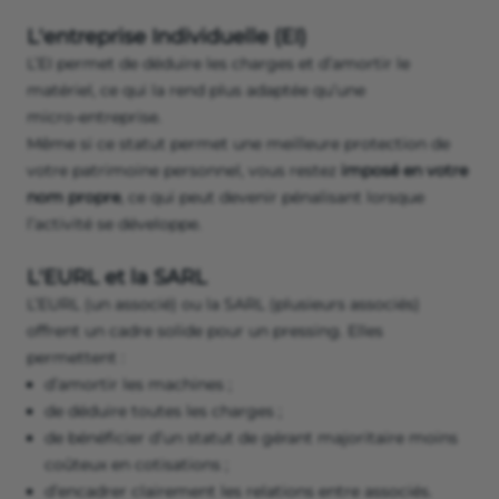
L'entreprise Individuelle (EI)
L’EI permet de déduire les charges et d’amortir le
matériel, ce qui la rend plus adaptée qu’une
micro‑entreprise.
Même si ce statut permet une meilleure protection de
votre patrimoine personnel, vous restez
imposé en votre
nom propre
, ce qui peut devenir pénalisant lorsque
l’activité se développe.
L'EURL et la SARL
L’EURL (un associé) ou la SARL (plusieurs associés)
offrent un cadre solide pour un pressing. Elles
permettent :
d’amortir les machines ;
de déduire toutes les charges ;
de bénéficier d’un statut de gérant majoritaire moins
coûteux en cotisations ;
d’encadrer clairement les relations entre associés.