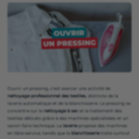
Ouvrir un pressing, c’est exercer une activité de
nettoyage professionnel des textiles
, distincte de la
laverie automatique et de la blanchisserie. Le pressing se
concentre sur le
nettoyage à sec
et le traitement des
textiles délicats grâce à des machines spécialisées et un
savoir‑faire technique. La
laverie
propose des machines
en libre‑service, tandis que la
blanchisserie
traite surtout