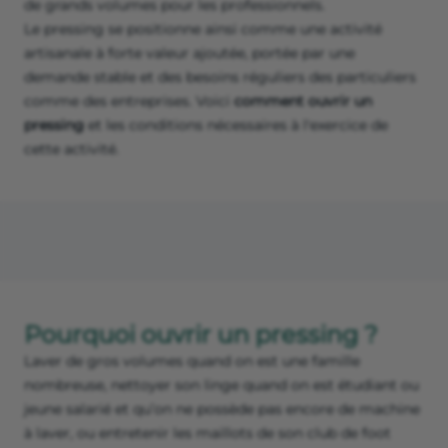
de grands volumes pour les professionnels.
Le pressing se positionne ainsi comme une activité
artisanale à forte valeur ajoutée, portée par une
demande stable et des besoins réguliers des particuliers
comme des entreprises. Voici
comment ouvrir un
pressing
et les conditions nécessaires à l'exercice de
cette activité.
Pourquoi ouvrir un pressing ?
Laver de gros volumes quand on est une famille
nombreuse, nettoyer son linge quand on est étudiant ou
jeune salarié et qu’on ne possède pas encore de machine
à laver, ou entretenir les maillots de son club de foot