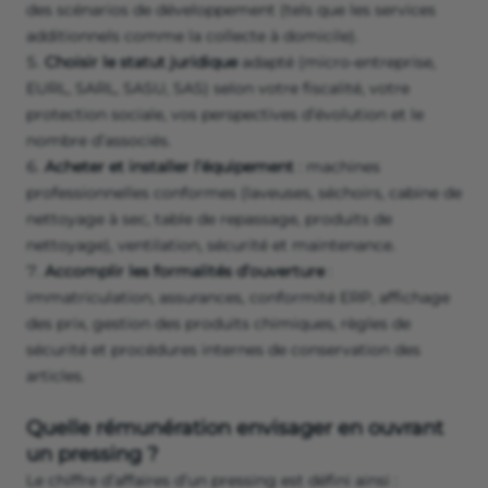
des scénarios de développement (tels que les services
additionnels comme la collecte à domicile).
Choisir le statut juridique
adapté (micro‑entreprise,
EURL, SARL, SASU, SAS) selon votre fiscalité, votre
protection sociale, vos perspectives d’évolution et le
nombre d’associés.
Acheter et installer l’équipement
: machines
professionnelles conformes (laveuses, séchoirs, cabine de
nettoyage à sec, table de repassage, produits de
nettoyage), ventilation, sécurité et maintenance.
Accomplir les formalités d’ouverture
:
immatriculation, assurances, conformité ERP, affichage
des prix, gestion des produits chimiques, règles de
sécurité et procédures internes de conservation des
articles.
Quelle rémunération envisager en ouvrant
un pressing ?
Le chiffre d’affaires d’un pressing est défini ainsi :