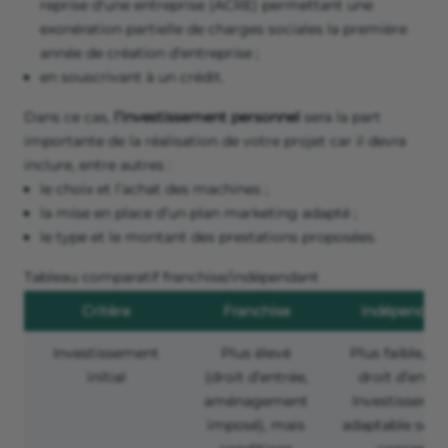
reprise d'une entreprise (ACRE) permettant une
exonération partielle de charges sociales la première
année de création d'entreprise ;
en souscrivant à un crédit.
Dans ce cas,
l’investissement personnel
sera la part
importante de la réalisation de votre projet car il devra
inclure, entre autres :
le choix et l’achat des machines ;
la mise en place d’un plan marketing adapté ;
le type et le montant des prestations proposées.
Tableau comparatif franchise/indépendant
Critère
Franchise
Indépendan
Investissement
Plus élevé
Plus faible, sa
initial
(droit d’entrée,
droit d’entré
aménagement
Investisseme
imposé), mais
adaptable selon