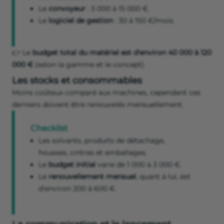
Le
convoyeur
: 3 000 à 15 000 €.
Le
logiciel de gestion
: 30 à 150 €/mois.
👉 Le
budget total du matériel est d'environ 40 000 à 120
000 €
(selon la gamme et le concept).
Les stocks et consommables
Moins coûteux comparé aux machines, cependant ces
derniers doivent être renouvelés mensuellement.
Checklist
Les solvants, produits de détachage,
housses, cintres et emballages.
Le
budget initial
varie de 1 000 à 3 000 €.
Le
renouvellement mensuel
, quant à lui, est
d'environ 200 à 600 €.