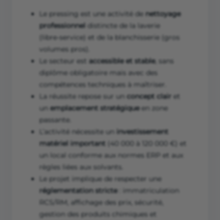
Le pressing est une activité de
nettoyage
professionnel
distincte de la laverie
(libre‑service) et de la blanchisserie (gros
volumes pros).
Le secteur est
accessible et stable
, sans
diplôme obligatoire mais avec des
compétences techniques à maîtriser.
La réussite repose sur un
concept clair
et
un
emplacement stratégique
en zone
passante.
L’activité nécessite un
investissement
matériel important
(40 000 à 120 000 €) et
un local conforme aux normes ERP et aux
règles liées aux solvants.
Le projet implique de respecter une
réglementation stricte
: immatriculation
RCS/RM, affichage des prix, sécurité,
gestion des produits chimiques et