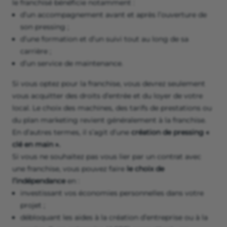
le franchisé bénéficie notamment :
d’un accompagnement avant et après l’ouverture de
son pressing ;
d’une formation et d’un suivi tout au long de sa
carrière ;
d’un service de maintenance.
Si vous optez pour la franchise, vous devrez seulement
vous acquitter des droits d’entrée et du loyer de votre
local. Le choix des machines, des tarifs de prestations ou
du plan marketing revient généralement à la franchise.
En d’autres termes, il s’agit d’une
création de pressing «
clé en main ».
Si vous ne souhaitez pas vous lier par un contrat avec
une franchise, vous pouvez faire
le choix de
l’indépendance
en :
investissant vos économies personnelles dans votre
projet ;
débloquant les aides à la création d’entreprise ou à la