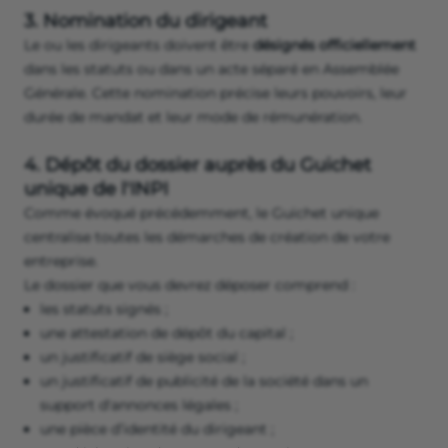
3. Nomination du dirigeant
Le ou les dirigeants doivent être
désignés officiellement
dans les statuts ou dans un acte séparé en Assemblée
Générale. Cette nomination précise leurs pouvoirs, leur
durée de mandat et leur mode de rémunération.
4. Dépôt du dossier auprès du Guichet
unique de l'INPI
Comme évoqué précédemment, le Guichet unique
centralise toutes les démarches de création de votre
entreprise.
Le dossier que vous devrez déposer comprend :
les statuts signés ;
une attestation de dépôt du capital ;
un justificatif de siège social ;
un justificatif de publicité de la société dans un
support d'annonces légales ;
une pièce d’identité du dirigeant ;