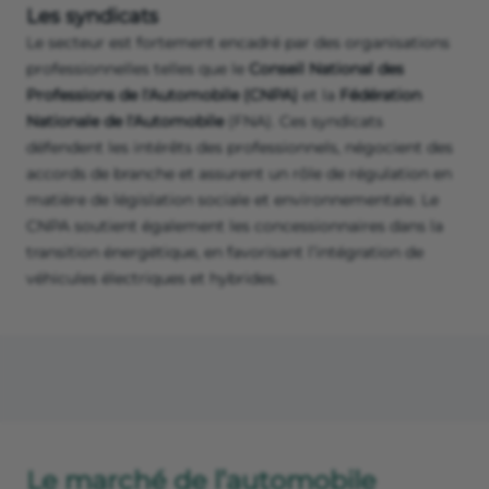
Les syndicats
Le secteur est fortement encadré par des organisations
professionnelles telles que le
Conseil National des
Professions de l'Automobile (CNPA)
et la
Fédération
Nationale de l'Automobile
(FNA). Ces syndicats
défendent les intérêts des professionnels, négocient des
accords de branche et assurent un rôle de régulation en
matière de législation sociale et environnementale. Le
CNPA soutient également les concessionnaires dans la
transition énergétique, en favorisant l’intégration de
véhicules électriques et hybrides.
Le marché de l’automobile