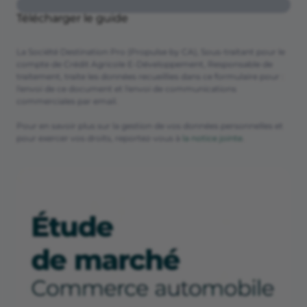
Télécharger le guide
La Société Destination Pro (Propulse by CA), Sous-traitant pour le
compte de Crédit Agricole E-Développement, Responsable de
traitement, traite les données recueillies dans ce formulaire pour :
l'envoi de ce document et l'envoi de communications
commerciales par email.
Pour en savoir plus sur la gestion de vos données personnelles et
pour exercer vos droits, reportez-vous à
la notice jointe
.