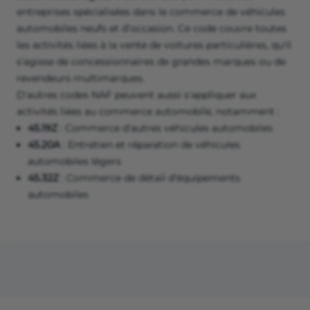
entreprises spécialisées dans le commerce de véhicules
automobiles neufs et d’occasion. Ce code couvre toutes
les activités liées à la vente de voitures particulières, qu'il
s'agisse de concessionnaires de grandes marques ou de
revendeurs multimarques.
D'autres codes NAF peuvent aussi s'appliquer aux
activités liées au commerce automobile, notamment :
45.19Z
: Commerce d'autres véhicules automobiles
45.20A
: Entretien et réparation de véhicules
automobiles légers
45.32Z
: Commerce de détail d'équipements
automobiles