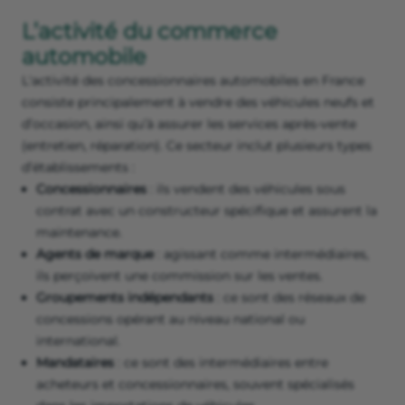
L’activité du commerce
automobile
L'activité des concessionnaires automobiles en France
consiste principalement à vendre des véhicules neufs et
d’occasion, ainsi qu’à assurer les services après-vente
(entretien, réparation). Ce secteur inclut plusieurs types
d’établissements :
Concessionnaires
: ils vendent des véhicules sous
contrat avec un constructeur spécifique et assurent la
maintenance.
Agents de marque
: agissant comme intermédiaires,
ils perçoivent une commission sur les ventes.
Groupements indépendants
: ce sont des réseaux de
concessions opérant au niveau national ou
international.
Mandataires
: ce sont des intermédiaires entre
acheteurs et concessionnaires, souvent spécialisés