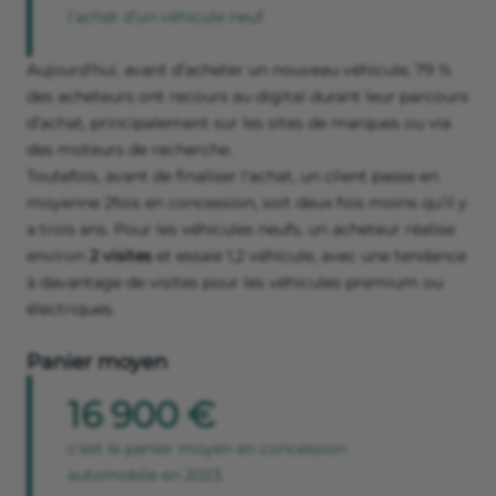
l’achat d’un véhicule neuf
Aujourd'hui, avant d’acheter un nouveau véhicule, 79 %
des acheteurs ont recours au digital durant leur parcours
d’achat, principalement sur les sites de marques ou via
des moteurs de recherche.
Toutefois, avant de finaliser l'achat, un client passe en
moyenne 2fois en concession, soit deux fois moins qu’il y
a trois ans. Pour les véhicules neufs, un acheteur réalise
environ
2 visites
et essaie 1,2 véhicule, avec une tendance
à davantage de visites pour les véhicules premium ou
électriques.
Panier moyen
16 900 €
c’est le panier moyen en concession
automobile en 2023.