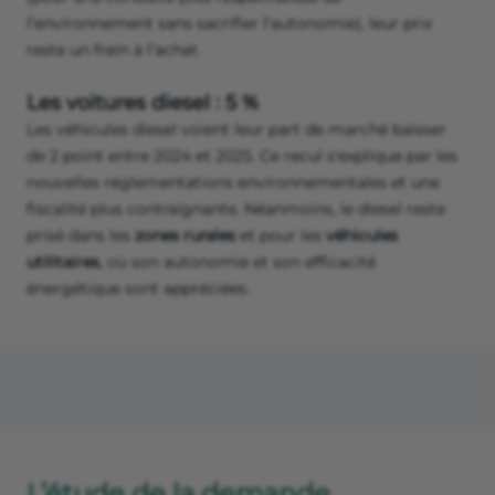
l’environnement sans sacrifier l’autonomie), leur prix
reste un frein à l’achat.
Les voitures diesel : 5 %
Les véhicules diesel voient leur part de marché baisser
de 2 point entre 2024 et 2025. Ce recul s'explique par les
nouvelles réglementations environnementales et une
fiscalité plus contraignante. Néanmoins, le diesel reste
prisé dans les
zones rurales
et pour les
véhicules
utilitaires
, où son autonomie et son efficacité
énergétique sont appréciées.
L’étude de la demande