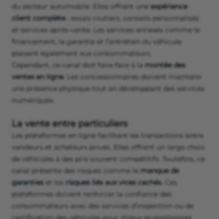
du secteur automobile. Elles offrent une
expérience
client complète
: essais routiers, conseils personnalisés
et services après-vente. Les services annexes comme le
financement, la garantie et l’entretien du véhicule
plaisent également aux consommateurs.
Cependant, ce canal doit faire face à la
montée des
ventes en ligne
. Les concessionnaires doivent maintenir
une présence physique tout en développant des services
numériques.
La vente entre particuliers
Les plateformes en ligne facilitent les transactions entre
vendeurs et acheteurs privés. Elles offrent un large choix
de véhicules à des prix souvent compétitifs. Toutefois, ce
canal présente des risques comme le
manque de
garanties
et les
risques liés aux vices cachés
. Ces
plateformes doivent renforcer la confiance des
consommateurs avec des services d’inspection ou de
certification des véhicules pour mieux se positionner