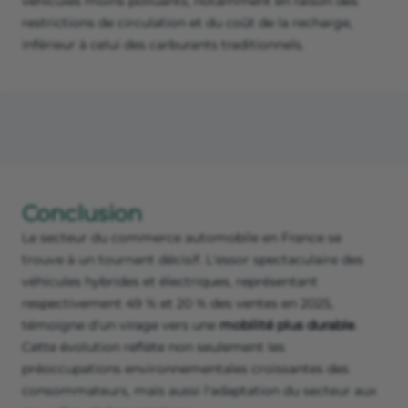
véhicules moins polluants, notamment en raison des
restrictions de circulation et du coût de la recharge,
inférieur à celui des carburants traditionnels.
Conclusion
Le secteur du commerce automobile en France se
trouve à un tournant décisif. L'essor spectaculaire des
véhicules hybrides et électriques, représentant
respectivement 49 % et 20 % des ventes en 2025,
témoigne d'un virage vers une
mobilité plus durable
.
Cette évolution reflète non seulement les
préoccupations environnementales croissantes des
consommateurs, mais aussi l'adaptation du secteur aux