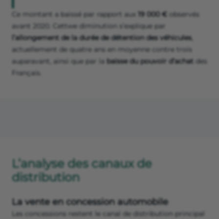
Ce montant a baissé par rapport aux
19 000 €
observés
avant 2020. Cettwe diminution s’explique par
l’allongement de la durée de détention des véhicules
,
actuellement de quatre ans en moyenne contre trois
auparavant, ainsi que par la
baisse du pouvoir d’achat
des
Français.
L’analyse des canaux de
distribution
La vente en concession automobile
Les concessions restent le canal de distribution principal