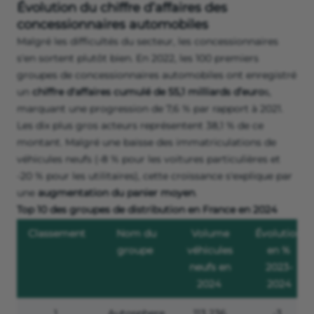
Évolution du chiffre d’affaires des
concessionnaires automobiles
Malgré les difficultés du secteur, les concessionnaires
s'en sortent plutôt bien. En 2022, les 100 premiers
groupes de concessionnaires automobiles ont enregistré
un
chiffre d'affaires cumulé de 55,1 milliards d’euro
s,
marquant une progression de 7,6 % par rapport à 2021.
Les dix plus gros acteurs représentent 38,1 % de ce
montant. Malgré une baisse des immatriculations de
véhicules neufs (-8 % pour les voitures particulières et
-20 % pour les utilitaires), cette croissance s'explique par
une
augmentation du panier moyen
.
Top 10 des groupes de distribution en France en 2024
Classement
Nom du
Volume
Évolution
groupe
véhicules
en %
neufs en
2023-
2024
2024
1
Autosphere
113 236
-3