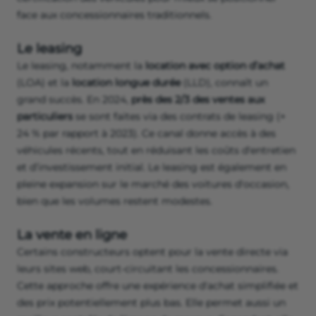
face aux concessionnaires traditionnels.
Le leasing
Le leasing, notamment la
location avec option d’achat
(LOA) et la
location longue durée
(LLD), connaît un
grand succès. En 2024,
près des 2/3 des ventes aux
particuliers
se sont faites via des contrats de leasing (+
24 % par rapport à 2023). Ce canal donne accès à des
véhicules récents, tout en réduisant les coûts d'entretien
et d’investissement initial. Le leasing est également en
pleine expansion sur le marché des voitures d'occasion,
bien que les volumes restent modestes.
La vente en ligne
Certains constructeurs optent pour la vente directe via
leurs sites web, court-circuitant les concessionnaires.
Cette approche offre une expérience d'achat simplifiée et
des prix potentiellement plus bas. Elle permet aussi un