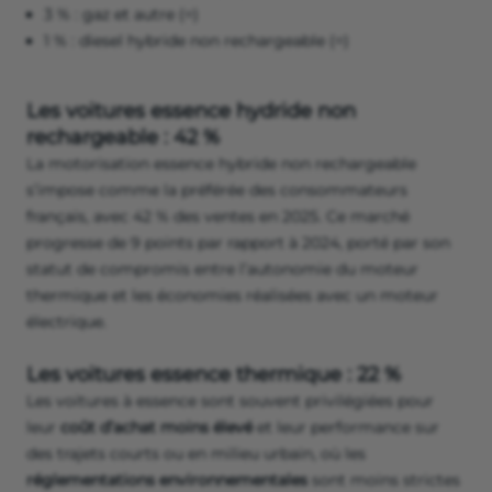
3 % : gaz et autre (=)
1 % : diesel hybride non rechargeable (=)
Les voitures essence hydride non
rechargeable : 42 %
La motorisation essence hybride non rechargeable
s’impose comme la préférée des consommateurs
français, avec 42 % des ventes en 2025. Ce marché
progresse de 9 points par rapport à 2024, porté par son
statut de compromis entre l’autonomie du moteur
thermique et les économies réalisées avec un moteur
électrique.
Les voitures essence thermique : 22 %
Les voitures à essence sont souvent privilégiées pour
leur
coût d’achat moins élevé
et leur performance sur
des trajets courts ou en milieu urbain, où les
réglementations environnementales
sont moins strictes