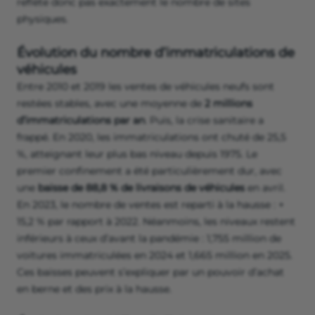
reflète donc pas exactement le nombre de sites
physiques.
Évolution du nombre d’immatriculations de
véhicules
Entre 2010 et 2019 les ventes de véhicules neufs sont
restées stables, avec une moyenne de
2 millions
d’immatriculations par an
. Puis, la crise sanitaire a
frappé. En 2020, les immatriculations ont chuté de 25,5
%, atteignant leur plus bas niveau depuis 1975. Le
premier confinement a été particulièrement dur, avec
une
baisse de 88,8 % de livraisons de véhicules
en avril.
En 2023, le nombre de ventes est reparti à la hausse : +
15,2 % par rapport à 2022. Néanmoins, les niveaux restent
inférieurs à ceux d’avant la pandémie : 1,755 million de
voitures immatriculées en 2024 et 1,665 million en 2025.
Ces baisses peuvent s’expliquer par un pouvoir d’achat
en berne et des prix à la hausse.