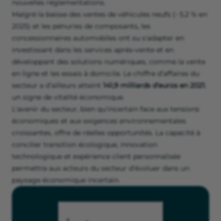
nouvelles réglementations.
Malgré la baisse des ventes de véhicules neufs (- 5,2 % en
2025) et les pénuries de composants, les
concessionnaires automobiles ont su s'adapter en
investissant dans les services après-vente et en
développant des solutions numériques, comme la vente
en ligne et les essais à domicile. Le chiffre d’affaires du
secteur a d’ailleurs atteint
141,9 milliards d'euros en 2021
,
un signe de vitalité économique.
L'avenir du secteur, bien qu'incertain face aux tensions
économiques et aux exigences environnementales
croissantes, offre de réelles opportunités. La capacité à
concilier transition écologique, innovation
technologique et expérience client personnalisée
permettra aux acteurs du secteur d’évoluer dans un
paysage économique incertain.