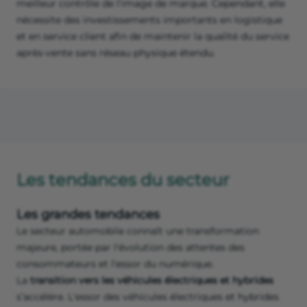
meilleur contrôle de l'image de marque. Cependant, elle
nécessite des investissements importants en logistique
et en service client afin de maintenir la qualité du service
après-vente sans réseau physique étendu.
Les tendances du secteur
Les grandes tendances
Le secteur automobile connaît une transformation
majeure, portée par l'évolution des attentes des
consommateurs et l'essor du numérique.
La
transition vers les véhicules électriques et hybrides
s’accélère. L'essor des véhicules électriques et hybrides