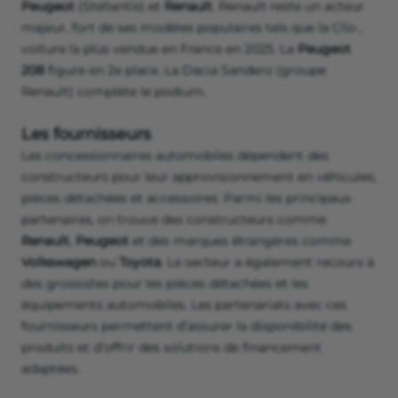
Peugeot
(Stellantis) et
Renault
. Renault reste un acteur
majeur, fort de ses modèles populaires tels que la Clio ,
voiture la plus vendue en France en 2025. La
Peugeot
208
figure en 2e place. La Dacia Sandero (groupe
Renault) complète le podium.
Les fournisseurs
Les concessionnaires automobiles dépendent des
constructeurs pour leur approvisionnement en véhicules,
pièces détachées et accessoires. Parmi les principaux
partenaires, on trouve des constructeurs comme
Renault
,
Peugeot
et des marques étrangères comme
Volkswagen
ou
Toyota
. Le secteur a également recours à
des grossistes pour les pièces détachées et les
équipements automobiles. Les partenariats avec ces
fournisseurs permettent d’assurer la disponibilité des
produits et d’offrir des solutions de financement
adaptées.