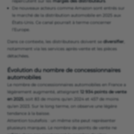
répercutent sur les
marges des distributeurs
.
De nouveaux acteurs comme Amazon sont entrés sur
le marché de la distribution automobile en 2025 aux
États-Unis. Ce canal pourrait à terme concerner
l’Europe.
Dans ce contexte, les distributeurs doivent se
diversifier
,
notamment via les services après-vente et les pièces
détachées.
Évolution du nombre de concessionnaires
automobiles
Le nombre de concessionnaires automobiles en France a
légèrement augmenté, atteignant
12 934 points de vente
en 2025
, soit 83 de moins qu'en 2024 et 457 de moins
qu’en 2023. Sur le long terme, on observe une légère
tendance à la baisse.
Attention toutefois : un même site peut représenter
plusieurs marques. Le nombre de points de vente ne