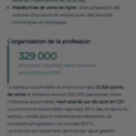
dans les importations de véhicules.
Plateformes de vente en ligne
: elles proposent des
voitures d'occasion et neuves avec des services
numériques et physiques.
L’organisation de la profession
329 000
personnes travaillent dans l’industrie
automobile en 2025
Le secteur automobile en France compte
12 934 points
de vente
et emploie environ 329 000 personnes. Dans
l’industrie automobile,
neuf salariés sur dix sont en CDI
.
Le commerce automobile regroupe 30 % des emplois du
secteur, tandis que la maintenance-réparation, en
constante progression, en occupe 35,2 %.
Le marché est largement dominé par deux géants :