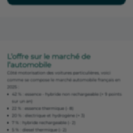
L’offre sur le marché de
l’automobile
Côté motorisation des voitures particulières, voici
comme se compose le marché automobile français en
2025 :
42 % : essence - hybride non rechargeable (+ 9 points
sur un an)
22 % : essence thermique (- 8)
20 % : électrique et hydrogène (+ 3)
7 % : hybride rechargeable (- 2)
5 % : diesel thermique (- 2)