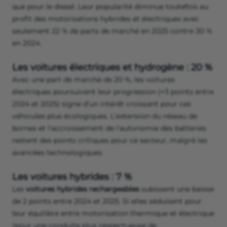
que pour le diesel. Leur popularité diminue toutefois au
profit des motorisations hybrides et électriques avec
seulement 22 % de parts de marché en 2025 contre 30 %
en 2024.
Les voitures électriques et hydrogène : 20 %
Avec une part de marché de 20 %, les voitures
électriques poursuivent leur progression (+3 points entre
2024 et 2025) signe d’un intérêt croissant pour ces
véhicules plus écologiques. L'extension du réseau de
bornes et l'accroissement de l'autonomie des batteries
restent des points critiques pour ce secteur, malgré les
avancées technologiques.
Les voitures hybrides : 7 %
Les
voitures hybrides rechargeables
subissent une baisse
de 2 points entre 2024 et 2025. Si elles séduisent pour
leur équilibre entre motorisation thermique et électrique
(pour une conduite plus respectueuse de