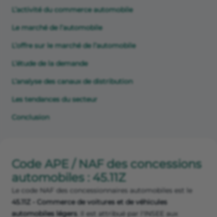
L’activité du commerce automobile
Le marché de l’automobile
L’offre sur le marché de l’automobile
L’étude de la demande
L’analyse des canaux de distribution
Les tendances du secteur
Conclusion
Code APE / NAF des concessions
automobiles : 45.11Z
Le code NAF des concessionnaires automobiles est le
45.11Z - Commerce de voitures et de véhicules
automobiles légers
. Il est attribué par l'INSEE aux