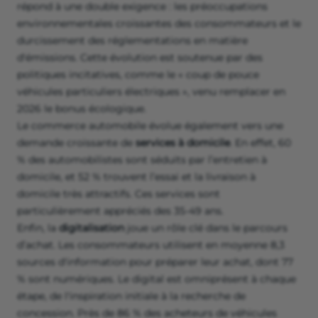
répond à une double exigence : les préoccupations
environnementales croissantes des consommateurs et le
durcissement des réglementations en matière
d'émissions. Cette évolution est soutenue par des
politiques incitatives, comme le « coup de pouce
véhicules particuliers électriques », venu remplacer en
2026 le bonus écologique.
Le commerce automobile évolue également vers une
demande croissante de
services à domicile
. En effet, 60
% des automobilistes sont séduits par l’entretien à
domicile, et 52 % trouvent l’essai et la livraison à
domicile très attractifs. Ces services sont
particulièrement appréciés des 35-49 ans.
Enfin, la
digitalisation
joue un rôle clé dans le parcours
d’achat. Les consommateurs utilisent en moyenne 8,3
sources d'information pour préparer leur achat, dont 77
% sont numériques. Le digital est omniprésent à chaque
étape, de l'inspiration initiale à la recherche de
concession. Près de 86 % des acheteurs de véhicules