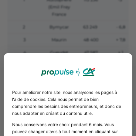
(Emil Frey
France
2
Bymycar
63 249
- 6,8
3
Maurin
48 400
+ 7,8
4
Gueudet
47 587
+ 1
5
Eden Auto
42 063
+0,1
6
GCA
36 862
+10,3
7
Car Lovers
33 500
- 1,5
Pour améliorer notre site, nous analysons les pages à
l'aide de cookies. Cela nous permet de bien
8
Car Avenue
33 000
+13,8
comprendre les besoins des entrepreneurs, et donc de
nous adapter en créant du contenu utile.
9
Bernard
32 600
- 10,7
Nous conservons votre choix pendant 6 mois. Vous
pouvez changer d'avis à tout moment en cliquant sur