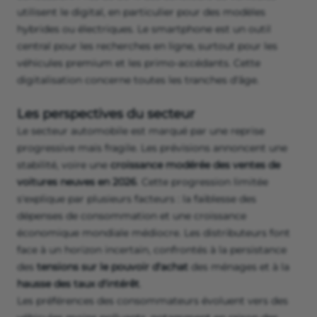
utilisent le digital, en particulier pour des modèles
hybrides ou électriques. Le smartphone est un outil
central pour les recherches en ligne, surtout pour les
véhicules premium et les primo-accédants. Cette
digitalisation concerne toutes les tranches d'âge.
Les perspectives du secteur
Le secteur automobile est marqué par une reprise
progressive mais fragile. Les prévisions annoncent une
stabilité, voire une
croissance modérée des ventes de
voitures neuves en 2026
. Cette progression limitée
s'explique par plusieurs facteurs : la faiblesse des
dépenses de consommation et une croissance
économique mondiale médiocre. Les distributeurs font
face à un horizon incertain, confrontés à la persistance
des
tensions sur le pouvoir d'achat
des ménages et à la
hausse des taux d'intérêt
.
Les préférences des consommateurs évoluent vers des