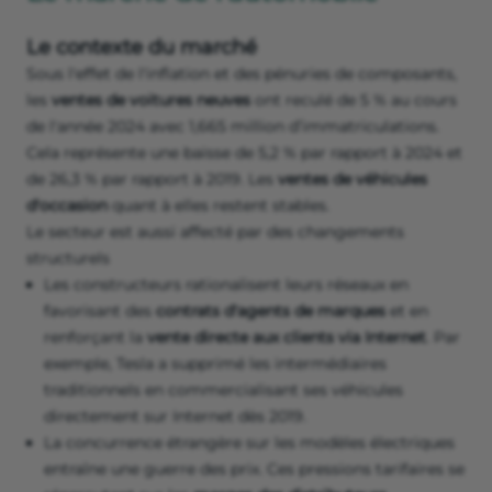
Le contexte du marché
Sous l'effet de l'inflation et des pénuries de composants,
les
ventes de voitures neuves
ont reculé de 5 % au cours
de l'année 2024 avec 1,665 million d’immatriculations.
Cela représente une baisse de 5,2 % par rapport à 2024 et
de 26,3 % par rapport à 2019. Les
ventes de véhicules
d'occasion
quant à elles restent stables.
Le secteur est aussi affecté par des changements
structurels
Les constructeurs rationalisent leurs réseaux en
favorisant des
contrats d'agents de marques
et en
renforçant la
vente directe aux clients via Internet
. Par
exemple, Tesla a supprimé les intermédiaires
traditionnels en commercialisant ses véhicules
directement sur Internet dès 2019.
La concurrence étrangère sur les modèles électriques
entraîne une guerre des prix. Ces pressions tarifaires se