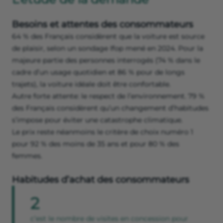
Besoins et attentes des consommateurs
64 % des Français considèrent que la voiture est source
de plaisir, selon un sondage Ifop mené en 2024. Pour la
majeure partie des personnes interrogés (74 % dans le
cadre d’un usage quotidien et 86 % pour de longs
trajets), la voiture idéale doit être confortable.
Autre forte attente: le respect de l’environnement. 79 %
des Français considèrent qu’un changement d’habitudes
s’impose pour éviter une catastrophe climatique.
Le prix reste néanmoins le critère de choix numéro 1
pour 92 % des moins de 35 ans et pour 80 % des
femmes.
Habitudes d’achat des consommateurs
2
c’est le nombre de visites en concession pour