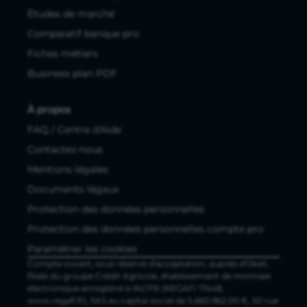
Études de marché
Comparatif banque pro
Fiches métiers
Business plan PDF
À propos
FAQ / Centre d'Aide
Contactez-nous
Mentions légales
Documents légaux
Protection des données personnelles
Protection des données personnelles compte pro
Paramétrer les cookies
Compte ouvert, sous réserve d'acceptation, auprès d'Okali,
filiale du groupe Crédit Agricole, établissement de monnaie
électronique enregistré à l'ACPR (REGAFI 17448,
www.regafi.fr), SAS au capital social de 5.660.962,00 €, 50 rue