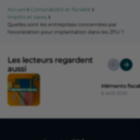
Accueil
Comptabilité et fiscalité
Impôts et taxes
Quelles sont les entreprises concernées par
l'exonération pour implantation dans les ZFU ?
Les lecteurs regardent
aussi
Mémento fiscal
6 août 2026