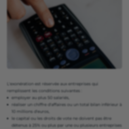
L'exonération est réservée aux entreprises qui
remplissent les conditions suivantes :
employer au plus 50 salariés,
réaliser un chiffre d'affaires ou un total bilan inférieur à
10 millions d'euros,
le capital ou les droits de vote ne doivent pas être
détenus à 25% ou plus par une ou plusieurs entreprises