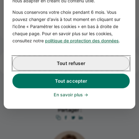
nous adapter en créant du contenu utile.
locale.
Depuis le 1er janvier 2016, l'exonération d'impôt est
Nous conservons votre choix pendant 6 mois. Vous
conditionnée à l'existence d'un contrat de ville pour ceux
pouvez changer d'avis à tout moment en cliquant sur
qui créent une activité à compter du 1er janvier 2016.
l'icône « Paramétrer les cookies » en bas à droite de
chaque page. Pour en savoir plus sur les cookies,
consultez notre
politique de protection des données
.
Sources
Tout refuser
Sources juridique :
Résumer cet article :
Tout accepter
Article 44 octies du Code général des impôts
Résumer avec ChatGPT
Article 44 octies A du Code général des impôts
En savoir plus
Résumer avec Perplexity
BOI-BIC-CHAMP-80-10-20-20-20140625
Partager :
BOI-BIC-CHAMP-80-10-30-20180704