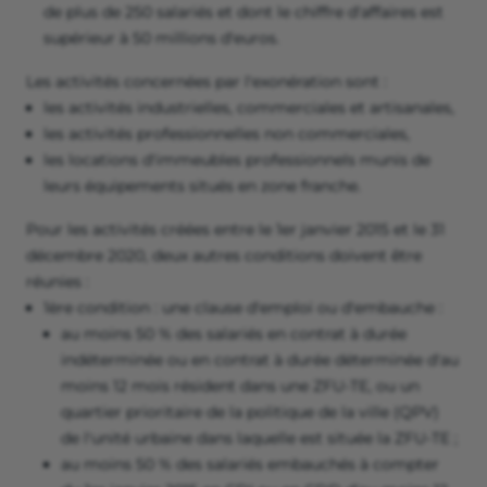
de plus de 250 salariés et dont le chiffre d'affaires est
supérieur à 50 millions d'euros.
Les activités concernées par l'exonération sont :
les activités industrielles, commerciales et artisanales,
les activités professionnelles non commerciales,
les locations d'immeubles professionnels munis de
leurs équipements situés en zone franche.
Pour les activités créées entre le 1er janvier 2015 et le 31
décembre 2020, deux autres conditions doivent être
réunies :
1ère condition : une clause d'emploi ou d'embauche :
au moins 50 % des salariés en contrat à durée
indéterminée ou en contrat à durée déterminée d'au
moins 12 mois résident dans une ZFU-TE, ou un
quartier prioritaire de la politique de la ville (QPV)
de l'unité urbaine dans laquelle est située la ZFU-TE ;
au moins 50 % des salariés embauchés à compter