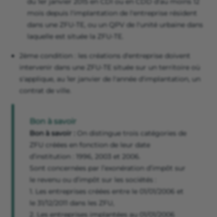
du 1er janvier 2015 en CDI ou en CDD d'au moins 12
mois depuis l'implantation de l'entreprise résident
dans une ZFU-TE, ou un QPV de l'unité urbaine dans
laquelle est située la ZFU-TE.
2ème condition : les créations d'entreprise doivent
intervenir dans une ZFU-TE située sur un territoire où
s'applique, au 1er janvier de l'année d'implantation, un
contrat de ville.
Bon à savoir
Bon à savoir :
On distingue trois catégories de
ZFU créées en fonction de leur date
d’institution : 1996, 2003 et 2006.
Sont concernées par l’exonération d’impôt sur
le revenu ou d’impôt sur les sociétés :
1. Les entreprises créées entre le 01/01/2006 et
le 31/12/2011 dans les ZFU,
2. Les entreprises implantées au 01/01/2006