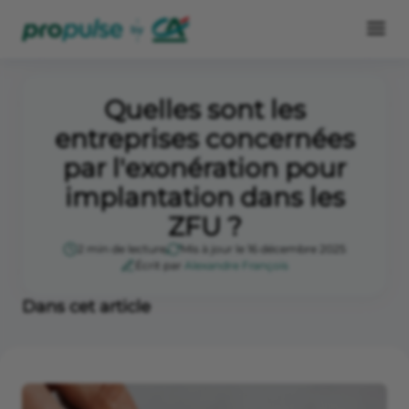
Quelles sont les
entreprises concernées
par l'exonération pour
implantation dans les
ZFU ?
2 min de lecture
Mis à jour le 16 décembre 2025
Écrit par
Alexandre François
Dans cet article