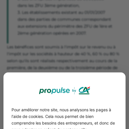
dans les ZFU 3ème génération,
3. Les établissements existant au 01/01/2007
dans des parties de communes correspondant
aux extensions du périmètre des ZFU de 1ère et
2ème génération opérées en 2007.
Les bénéfices sont soumis à l'impôt sur le revenu ou à
l'impôt sur les sociétés à hauteur de 40 %, 60 % ou 80 %
selon qu'ils sont réalisés respectivement au cours de la
première, de la deuxième ou de la troisième période de
douze mois suivant la période d'exonération dont a
bénéficié le contribuable au cours des soixante mois
précédents.
Ce dispositif est prorogé pour les activités créées entre
le 1er janvier 2015 et le 31 décembre 2020. L'exonération
du bénéfice fiscal n'est plus conditionnée à l'exonération
Pour améliorer notre site, nous analysons les pages à
sociale pour les entreprises créées à compter du 1er
l'aide de cookies. Cela nous permet de bien
janvier 2015 mais à une clause d'emploi ou d’embauche
comprendre les besoins des entrepreneurs, et donc de