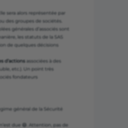
lle sera alors représentée par
 ou des groupes de sociétés.
ées générales d’associés sont
anière, les statuts de la SAS
sion de quelques décisions
s d’actions
associées à des
ble, etc.). Un point très
ssociés fondateurs
égime général de la Sécurité
n’est due 😄. Attention, pas de