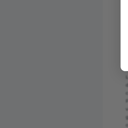
L
d
v
g
o