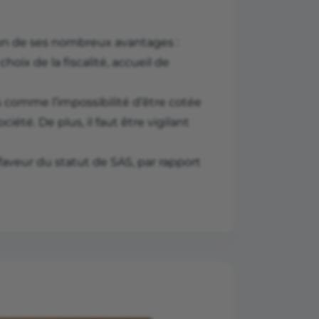
ison de ses nombreux avantages :
oix de la fiscalité, accueil de
 comme l’impossibilité d’être cotée
été. De plus, il faut être vigilant
 faveur du statut de SAS, par rapport