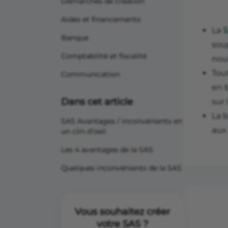
Démarches de création
Aides et financements
La
Banque
soup
Comptabilité et fiscalité
nou
Tou
Communication
en b
Dans cet article
sur 
La b
SAS Avantages / inconvénients en
aux 
un clin d’oeil
Les 4 avantages de la SAS
Quelques inconvénients de la SAS
Vous souhaitez créer
votre SAS ?