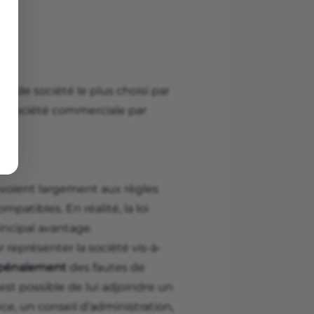
que
de société le plus choisi par
 de société commerciale par
nvoient largement aux règles
patibles. En réalité, la loi
rincipal avantage.
 représenter la société vis-à-
t pénalement
des fautes de
st possible de lui adjoindre un
ce, un conseil d’administration,