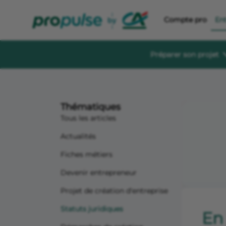
Compte pro
En
Préparer son projet
Se former et éc
Guides à té
Thématiques
Des guides gratu
sereinement
Tous les articles
Le Crédit Ag
Actualités
Événements, aid
création d’entre
Fiches métiers
Forum de di
Devenir entrepreneur
Un espace dédié
s'informer, s'in
Projet de création d'entreprise
Statuts juridiques
En