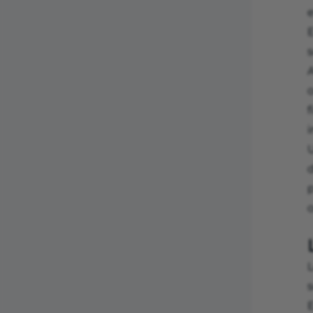
e
E
s
o
f
d
p
s