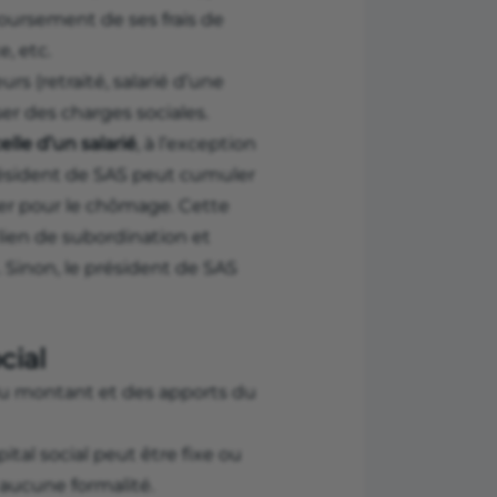
boursement de ses frais de
e, etc.
urs (retraité, salarié d’une
ser des charges sociales.
elle d’un salarié
, à l’exception
président de SAS peut cumuler
iser pour le chômage. Cette
lien de subordination et
. Sinon, le président de SAS
cial
du montant et des apports du
apital social peut être fixe ou
 aucune formalité.