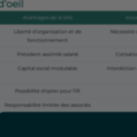
d’oeil
Avantages de la SAS
Inco
Liberté d’organisation et de
Nécessité 
fonctionnement
Président assimilé salarié
Cotisati
Capital social modulable
Interdiction
Possibilité d’opter pour l’IR
Responsabilité limitée des associés