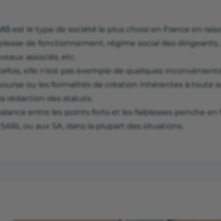
SAS
est le type de société le plus choisi en France en ra
lesse de fonctionnement, régime social des dirigeants, ch
veaux associés, etc.
tefois, elle n’est pas exemple de quelques inconvénients
ourse ou les formalités de création inhérentes à toute soci
la rédaction des statuts.
alance entre les points forts et les faiblesses penche en
SARL ou aux SA, dans la plupart des situations.