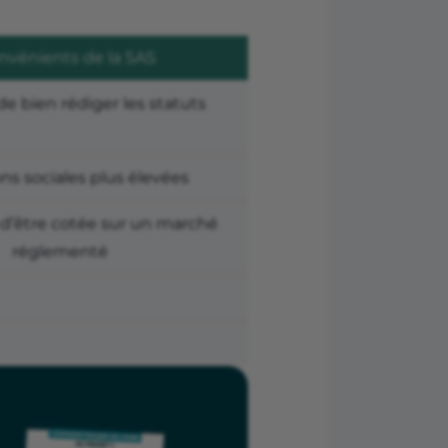
nvénients de la SAS
de bien rédiger les statuts
ons sociales plus élevées
 d’être cotée sur un marché
réglementé