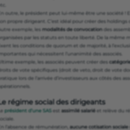
tc.
n outre, le président peut lui-même être une société ! E
on propre dirigeant. C’est idéal pour créer des holdings
Autre exemple, les
modalités de convocation
des assembl
rganisées par les statuts en toute liberté. De la même m
ixent les conditions de quorum et de majorité, à l’exclu
importantes qui nécessitent l’unanimité des associés.
Ultime exemple, les associés peuvent créer des
catégorie
roits de vote spécifiques (droit de veto, droit de vote dou
ratique lors de l’arrivée d’investisseurs aux côtés des a
opérationnels.
Le régime social des dirigeants
Le
président d’une SAS
est
assimilé salarié
et relève du r
ociale.
En l’absence de rémunération,
aucune cotisation sociale