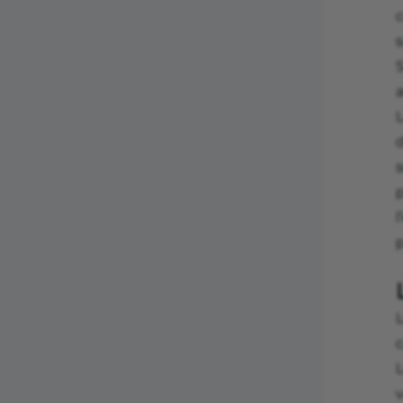
c
s
S
a
s
l
c
v