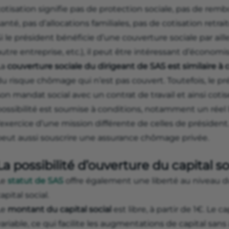
otisation signifie pas de protection sociale, pas de rem
anté, pas d’allocations familiales, pas de cotisation retrait
i le président bénéficie d’une couverture sociale par aille
utre entreprise, etc.), il peut être intéressant d’économi
La
couverture sociale du dirigeant de SAS est similaire à c
du risque chômage qui n’est pas couvert. Toutefois, le 
on mandat social avec un contrat de travail et ainsi cot
possibilité est soumise à conditions, notamment un réel 
’exercice d’une mission différente de celles de président
peut aussi souscrire une assurance chômage privée.
La possibilité d’ouverture du capital so
Le
statut de SAS
offre également une liberté au niveau 
apital social.
Le
montant du capital social
est libre, à partir de 1€. Le c
ariable, ce qui facilite les augmentations de capital sans