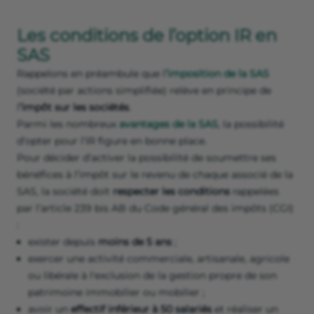
Les conditions de l’option IR en
SAS
Rappelons en préambule que l
’imposition de la SAS
(société par actions simplifiée) relève en principe de
l
’impôt sur les sociétés
.
Parmi les nombreux
avantages de la SAS
, la possibilité
d’opter pour l’IR figure en bonne place.
Pour décider d’activer la possibilité de soumettre ses
bénéfices à l’impôt sur le revenu de chaque associé de la
SAS, la société doit
respecter les conditions
rappelées
par l’article 239 bis AB du Code général des impôts (CGI)
:
exister depuis
moins de 5 ans
;
exercer une activité commerciale, artisanale, agricole
ou libérale à l'exclusion de la gestion propre de son
patrimoine immobilier ou mobilier ;
avoir un
effectif inférieur à 50 salariés
et réaliser un