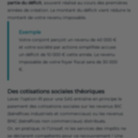
partie du déficit
, souvent réalisé au cours des premières
années de création. Le montant du déficit vient réduire le
montant de votre revenu imposable.
Exemple
Votre conjoint perçoit un revenu de 40 000 €
et votre société par actions simplifiée accuse
un déficit de 10 000 € cette année. Le revenu
imposable de votre foyer fiscal sera de 30 000
€.
Des cotisations sociales théoriques
Lever l’option IR pour une SAS entraîne en principe le
paiement des cotisations sociales sur les revenus BIC
(bénéfices industriels et commerciaux) ou les revenus
BNC (bénéfices non commerciaux) distribués.
Or, en pratique, ni l’Urssaf, ni les services des impôts ne
se déclarent compétents pour ce recouvrement ! Une