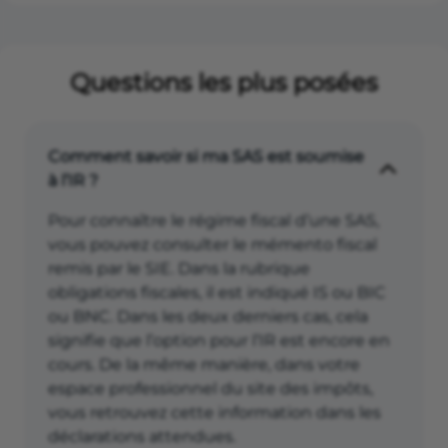
Questions les plus posées
Comment savoir si ma SAS est soumise
à l’IR ?
Pour connaître le régime fiscal d’une SAS,
vous pouvez consulter le mémento fiscal
remis par le SIE. Dans la rubrique
obligations fiscales, il est indiqué IS ou BIC
ou BNC. Dans les deux derniers cas, cela
signifie que l’option pour l’IR est encore en
cours. De la même manière, dans votre
espace professionnel du site des impôts,
vous retrouvez cette information dans les
déclarations attendues.