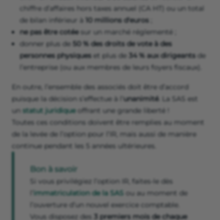
chiffre d’affaires hors taxes annuel (CA HT) ou un total
de bilan inférieur à
10 millions d'euros
;
ne pas être cotée
sur un marché réglementé ;
donner plus de
50 % des droits de vote à des
personnes physiques
et plus de
34 % aux dirigeants
de
l’entreprise (ou aux membres de leurs foyers fiscaux).
En outre, l’ensemble des associés doit être d’accord
puisque la décision s’effectue à l’
unanimité
. La SAS est
un
statut juridique
offrant une grande liberté !
Toutes ces conditions doivent être remplies au moment
de la levée de l’option pour l’IR, mais aussi de manière
continue pendant les 5 années ultérieures.
Bon à savoir
Si vous privilégiez l’option IR, faites-le dès
l’
immatriculation de la SAS
ou au moment de
l’ouverture d’un nouvel exercice comptable.
Vous disposez des
3 premiers mois de chaque