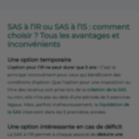
SAS à l’IR ou SAS à l’IS : comment
choisir ? Tous les avantages et
inconvénients
Une option temporaire
L’option pour l’IR ne peut durer que 5 ans
! C’est le
principal inconvénient pour ceux qui bénéficient des
conditions d’option. Que l’option pour une imposition au
titre des revenus soit prise lors de la
création de la SAS
ou non, elle n’ira pas au-delà d’une période de 5 exercices
légaux. Mais, parfois malheureusement, la
liquidation de
la SAS
intervient dans les 5 premières années.
Une option intéressante en cas de déficit
La SAS à l’IR permet à chaque associé de
déduire une