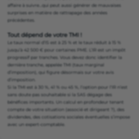
affaire à suivre…qui peut aussi générer de mauvaises
surprises en matière de rattrapage des années
précédentes.
Tout dépend de votre TMI !
Le taux normal d’IS est à 25 % et le taux réduit à 15 %
jusqu’à 42 500 € pour certaines PME. L’IR est un impôt
progressif par tranches. Vous devez donc identifier la
dernière tranche, appelée TMI (taux marginal
d’imposition), qui figure désormais sur votre avis
d’imposition.
Si la TMI est à 30 %, 41 % ou 45 %, l’option pour l’IR n’est
sans doute pas souhaitable si la SAS dégage des
bénéfices importants. Un calcul en profondeur tenant
compte de votre situation (associé et dirigeant ?), des
dividendes, des cotisations sociales éventuelles s’impose
avec un expert-comptable.