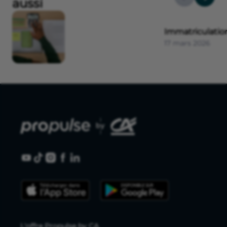
aussi
Immatriculatio
17 mars 2026
L'offre Propulse by CA