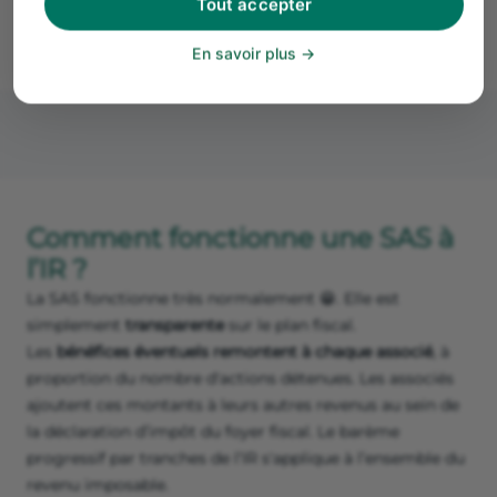
Tout accepter
les
statuts de la SAS
.
En savoir plus
Comment fonctionne une SAS à
l’IR ?
La SAS fonctionne très normalement 😁. Elle est
simplement
transparente
sur le plan fiscal.
Les
bénéfices éventuels remontent à chaque associé
, à
proportion du nombre d'actions détenues. Les associés
ajoutent ces montants à leurs autres revenus au sein de
la déclaration d’impôt du foyer fiscal. Le barème
progressif par tranches de l’IR s'applique à l’ensemble du
revenu imposable.