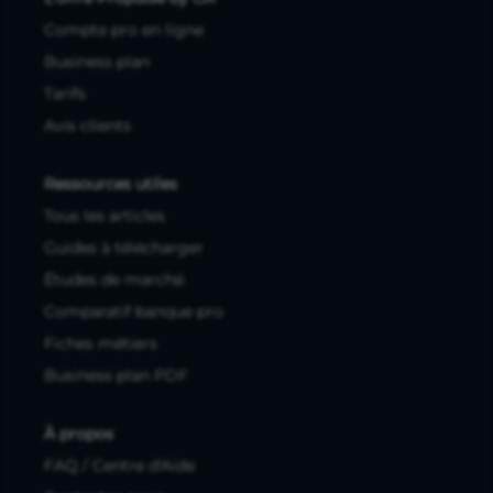
Compte pro en ligne
Business plan
Tarifs
Avis clients
Ressources utiles
Tous les articles
Guides à télécharger
Études de marché
Comparatif banque pro
Fiches métiers
Business plan PDF
À propos
FAQ / Centre d'Aide