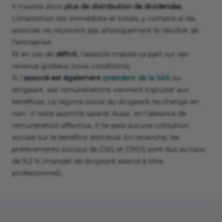
Il n’existe alors
plus de distribution de dividendes
.
L’imposition est immédiate et totale, y compris si les
associés ne reçoivent pas physiquement le résultat de
l’entreprise.
Et en cas de
déficit
, l’associé impute sa part sur ses
revenus globaux (sous conditions).
Si l’
associé est également
président de la SAS
ou
dirigeant, ses rémunérations viennent s'ajouter aux
bénéfices. Le régime social du dirigeant ne change en
rien : il reste assimilé salarié. Aussi, en l’absence de
rémunération effective, il ne paie aucune cotisation
sociale sur le bénéfice distribué. En revanche, les
prélèvements sociaux de CSG et CRDS sont dus au taux
de 9,2 % (mandat de dirigeant exercé à titre
professionnel).