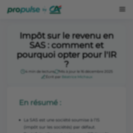
Impôt sur le revenu en
SAS : comment et
pourquoi opter pour l'IR
?
4 min de lecture
Mis à jour le 16 décembre 2025
Écrit par
Béatrice Michaux
En résumé :
La SAS est une société soumise à l’IS
(impôt sur les sociétés) par défaut.