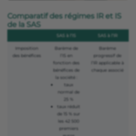
Comparatif des régimes IR et IS
de la SAS
SAS à l’IS
SAS à l’IR
Imposition
Barème de
Barème
des bénéfices
l’IS en
progressif de
fonction des
l’IR applicable à
bénéfices de
chaque associé
la société :
taux
normal de
25 %
taux réduit
de 15 % sur
les 42 500
premiers
euros