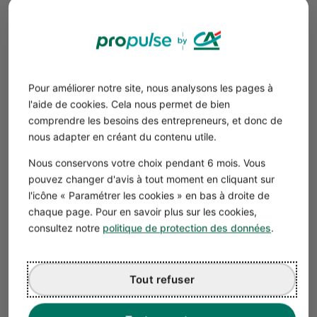
la date d’effet de l’option fiscale ;
la liste détaillée des associés ;
la signature de chacun d’eux.
Puis, une fois l’option acquise, la SAS dépose un
état
récapitulatif annuel
au SIE en lieu et place de sa
Pour améliorer notre site, nous analysons les pages à
déclaration de résultats. L’administration fiscale met à
l'aide de cookies. Cela nous permet de bien
votre disposition un modèle. Cela lui permet de recouper
comprendre les besoins des entrepreneurs, et donc de
facilement le résultat de la SAS et les déclarations de
nous adapter en créant du contenu utile.
revenus des associés.
Nous conservons votre choix pendant 6 mois. Vous
Et pour revenir à l’IS ?
pouvez changer d'avis à tout moment en cliquant sur
La SAS repasse automatique à l’IS au début du 6e
l'icône « Paramétrer les cookies » en bas à droite de
exercice, sans aucune formalité !
chaque page. Pour en savoir plus sur les cookies,
Toutefois, chaque année, dans les 3 premiers mois de
consultez notre
politique de protection des données
.
l’exercice, les associés peuvent à nouveau adresser un
courrier signé au SIE pour dénoncer l’option.
Tout refuser
Bon à savoir
L’option IR n’a pas besoin d’être prévue dans