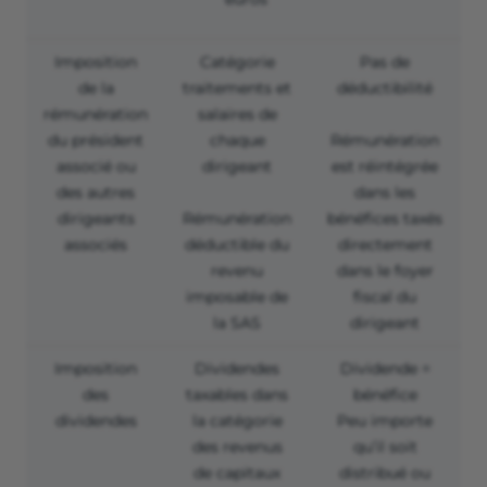
Imposition
Catégorie
Pas de
de la
traitements et
déductibilité
rémunération
salaires de
du président
chaque
Rémunération
associé ou
dirigeant
est réintégrée
des autres
dans les
dirigeants
Rémunération
bénéfices taxés
associés
déductible du
directement
revenu
dans le foyer
imposable de
fiscal du
la SAS
dirigeant
Imposition
Dividendes
Dividende =
des
taxables dans
bénéfice
dividendes
la catégorie
Peu importe
des revenus
qu’il soit
de capitaux
distribué ou