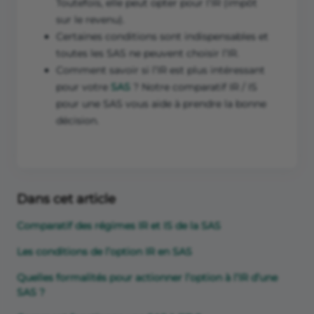
Toutefois, elle peut opter pour l’IR (impôt
sur le revenu).
Certaines conditions sont indispensables et
toutes les SAS ne peuvent choisir l’IR.
Comment savoir si l’IR est plus intéressant
pour votre
SAS
? Notre comparatif IR / IS
pour une SAS vous aide à prendre la bonne
décision.
Dans cet article
Comparatif des régimes IR et IS de la SAS
Les conditions de l’option IR en SAS
Quelles formalités pour actionner l’option à l’IR d’une
SAS ?