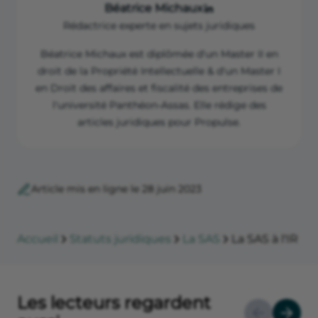
Béatrice Michaux
Rédactrice experte en sujets juridiques
Béatrice Michaux est diplômée d'un Master II en
droit de la Propriété Intellectuelle & d'un Master I
en Droit des affaires et fiscalité des entreprises de
l'université Panthéon-Assas. Elle rédige des
articles juridiques pour Propulse.
Article mis en ligne le 28 juin 2023
Accueil
Statuts juridiques
La SAS
La SAS à l'IR
Les lecteurs regardent