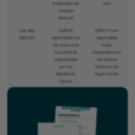
mobiliers de
non
chaque
associé
Cas des
Déficit
Déficit non
déficits
reportable sur
reportable
les exercices
mais
suivants et
imputable sur
imputables
les autres
sur les
revenus du
bénéfices
foyer fiscal
futurs