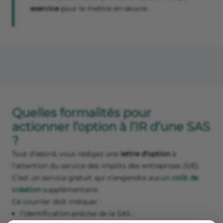
exercice
pour le mettre en œuvre.
Quelles formalités pour
actionner l’option à l’IR d’une SAS
?
Tout d’abord, vous rédigez une
lettre d’option
à
l’attention du service des impôts des entreprises (SIE).
C’est un service gratuit qui n’engendre aucun
coût de
création
supplémentaire.
Ce courrier doit indiquer :
l’identification précise de la SAS ;