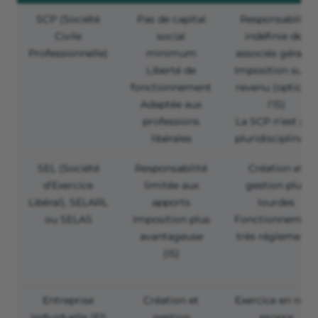
SCP (Société
Pas de capital
Responsabilité
Civile
social
indéfinie des
Professionnelle)
minimum
associés gérants
Liberté de
Imposition sur le
fonctionnement
revenu (option à
Adaptée aux
l’IS)
professions
La SCP n’est pas
libérales
pluridisciplinaire
SEL (Société
Responsabilité
Création et
d'Exercice
limitée aux
gestion plus
Libéral), SELARL
apports
lourdes
ou SELAS
Imposition plus
Fonctionnement
avantageuse
très réglementé
(IS)
Entreprise
Création et
Exercice en nom
individuelle (EI)
gestion
propre