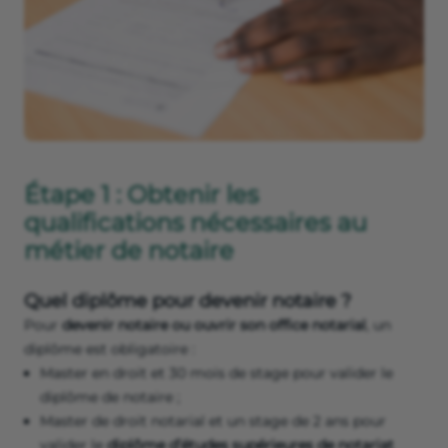
Étape 1 : Obtenir les
qualifications nécessaires au
métier de notaire
Quel diplôme pour devenir notaire ?
Pour
devenir notaire ou ouvrir son office notarial
, un
diplôme est obligatoire :
Master en droit et 30 mois de stage pour valider le
diplôme de notaire ;
Master de droit notarial et un stage de 2 ans pour
valider le
diplôme d’études supérieures de notariat