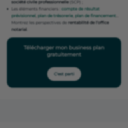
société civile professionnelle
(SCP) ;
Les éléments financiers :
compte de résultat
prévisionnel
,
plan de trésorerie
,
plan de financement
…
Montrez les perspectives de
rentabilité de l’office
notarial
.
Télécharger mon business plan
gratuitement
C'est parti