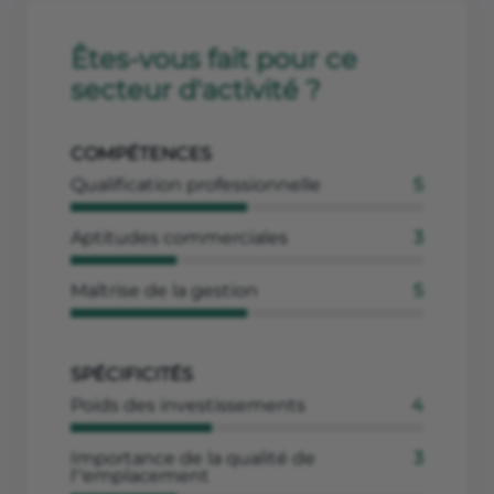
Êtes-vous fait pour ce
secteur d'activité ?
COMPÉTENCES
Qualification professionnelle
5
Aptitudes commerciales
3
Maîtrise de la gestion
5
SPÉCIFICITÉS
Poids des investissements
4
Importance de la qualité de
3
l''emplacement