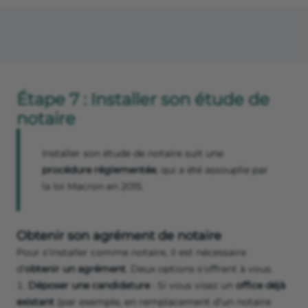
Étape 7 : Installer son étude de
notaire
Installer son étude de notaire suit une
procédure réglementée
, qui a été assouplie par
la loi Macron en 2015.
Obtenir son agrément de notaire
Pour s'installer comme notaire, il est nécessaire
d'
obtenir un agrément
. Deux options s'offrent à vous.
Déposer une candidature
: Si vous visez un
office déjà
existant
(par exemple, en remplacement d’un notaire