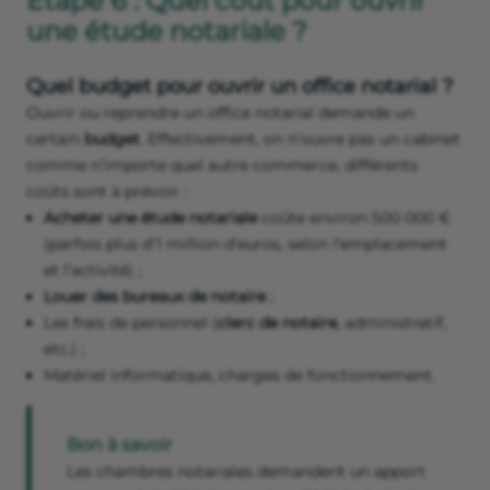
Étape 6 : Quel coût pour ouvrir
une étude notariale ?
Quel budget pour ouvrir un office notarial ?
Ouvrir ou reprendre un office notarial demande un
certain
budget
. Effectivement, on n’ouvre pas un cabinet
comme n’importe quel autre commerce, différents
coûts sont à prévoir :
Acheter une étude notariale
coûte environ 500 000 €
(parfois plus d’1 million d’euros, selon l’emplacement
et l’activité) ;
Louer des bureaux de notaire
;
Les frais de personnel (
clerc de notaire
, administratif,
etc.) ;
Matériel informatique, charges de fonctionnement.
Bon à savoir
Les chambres notariales demandent un apport