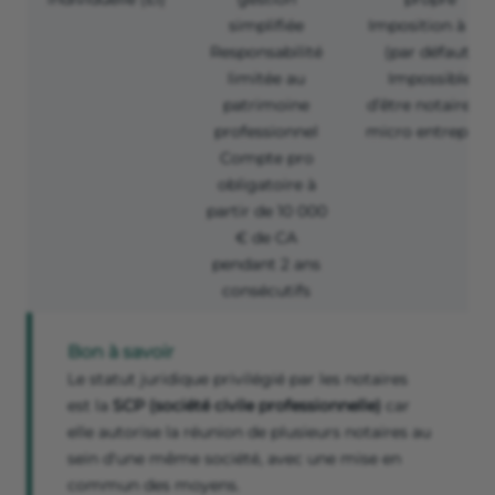
simplifiée
Imposition à l’IR
Responsabilité
(par défaut)
limitée au
Impossible
patrimoine
d’être
notaire en
professionnel
micro entreprise
Compte pro
obligatoire à
partir de 10 000
€ de CA
pendant 2 ans
consécutifs
Bon à savoir
Le statut juridique privilégié par les notaires
est la
SCP (société civile professionnelle)
car
elle autorise la réunion de plusieurs notaires au
sein d'une même société, avec une mise en
commun des moyens.