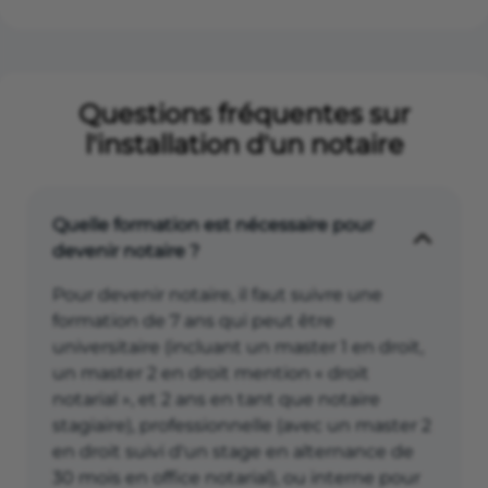
Questions fréquentes sur
l'installation d'un notaire
Quelle formation est nécessaire pour
devenir notaire ?
Pour devenir notaire, il faut suivre une
formation de 7 ans qui peut être
universitaire (incluant un master 1 en droit,
un master 2 en droit mention « droit
notarial », et 2 ans en tant que notaire
stagiaire), professionnelle (avec un master 2
en droit suivi d'un stage en alternance de
30 mois en office notarial), ou interne pour