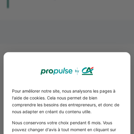
Étape 5 : Effectuer les
démarches de création
d'entreprise pour un office
notarial
Pour améliorer notre site, nous analysons les pages à
l'aide de cookies. Cela nous permet de bien
Les démarches de création d’entreprise et
comprendre les besoins des entrepreneurs, et donc de
d’immatriculation pour les notaires
nous adapter en créant du contenu utile.
s’effectuent vie le
Guichet unique
de l’INPI.
Nous conservons votre choix pendant 6 mois. Vous
Accéder au site
: Connectez-vous au portail du Guichet
pouvez changer d'avis à tout moment en cliquant sur