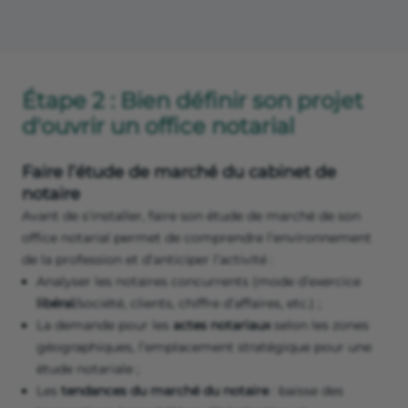
Étape 2 : Bien définir son projet
d'ouvrir un office notarial
Faire l’étude de marché du cabinet de
notaire
Avant de s'installer, faire son étude de marché de son
office notarial permet de comprendre l’environnement
de la profession et d’anticiper l’activité :
Analyser les notaires concurrents (mode d’exercice
libéral
/société, clients, chiffre d’affaires, etc.) ;
La demande pour les
actes notariaux
selon les zones
géographiques, l’emplacement stratégique pour une
étude notariale ;
Les
tendances du marché du notaire
: baisse des