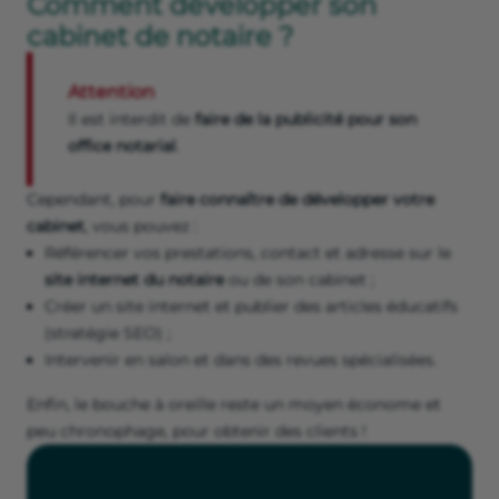
Comment développer son
cabinet de notaire ?
Attention
Il est interdit de
faire de la publicité pour son
office notarial
.
Cependant, pour
faire connaître de développer votre
cabinet
, vous pouvez :
Référencer vos prestations, contact et adresse sur le
site internet du notaire
ou de son cabinet ;
Créer un site internet et publier des articles éducatifs
(stratégie SEO) ;
Intervenir en salon et dans des revues spécialisées.
Enfin, le bouche à oreille reste un moyen économe et
peu chronophage, pour obtenir des clients !