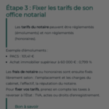
Étape 3 : Fixer les tarifs de son
office notarial
Les
tarifs du notaire
peuvent être réglementés
(émoluments) et non réglementés
(honoraires).
Exemple d’émoluments :
PACS : 101,41 €
Achat immobilier supérieur à 60 000 € : 0,799 %
Les
frais de notaire
ou honoraires sont ensuite fixés
librement selon : l’emplacement et les charges du
cabinet, l’effectif, la réputation du notaire.
Pour
fixer vos tarifs
, prenez en compte les taxes à
reverser à l’État : TVA, actes ou droits d’enregistrement.
Bon à savoir