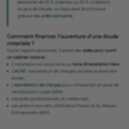
personnel de 20 % (reprise) ou 50 % (création)
du prix de l’étude. Le reste peut être financé
grâce à des
prêts bancaires
.
Comment financer l’ouverture d’une étude
notariale ?
Outre l’apport personnel, il existe des
aides pour ouvrir
un cabinet notarial
:
L’installation en zone verte ou
zone d’installation libre
;
L’
ACRE
: exonération de charges sociales la première
année ;
L’
exonération de charges
pour s’implanter en zone de
revitalisation rurale (ZRR) ;
Les prêts professionnels et crédits bail ;
Les prêts à taux zéro d'Initiative France et du Réseau
Entreprendre (BPI).