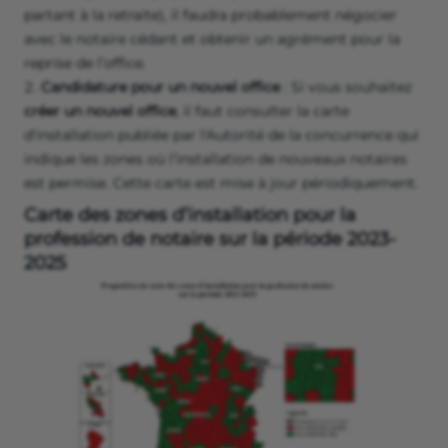
partant à la retraite), il faudra probablement négocier
avec le notaire cédant et obtenir un agrément pour la
reprise de l’office.
Candidature pour un nouvel office
: Si vous souhaitez
créer un nouvel office
, il faut consulter la carte
d'installation publiée par l'Autorité de la concurrence qui
indique les zones où l’installation de nouveaux notaires
est permise. Cette carte est mise à jour périodiquement.
Carte des zones d’installation pour la
profession de notaire sur la période 2023-
2025