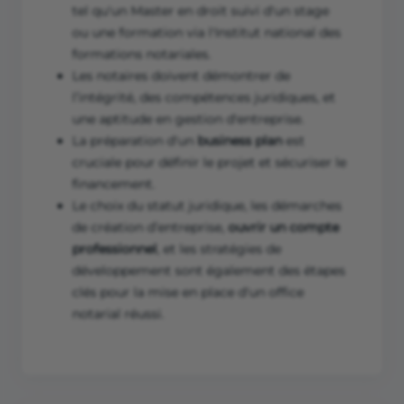
tel qu'un Master en droit suivi d'un stage
ou une formation via l'Institut national des
formations notariales.
Les notaires doivent démontrer de
l’intégrité, des compétences juridiques, et
une aptitude en gestion d'entreprise.
La préparation d'un
business plan
est
cruciale pour définir le projet et sécuriser le
financement.
Le choix du statut juridique, les démarches
de création d’entreprise,
ouvrir un compte
professionnel
, et les stratégies de
développement sont également des étapes
clés pour la mise en place d'un office
notarial réussi.