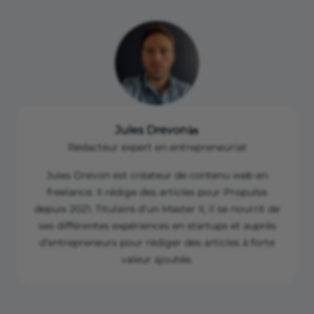
Jules Drevon
Rédacteur expert en entrepreneuriat
Jules Drevon est créateur de contenu web en
freelance. Il rédige des articles pour Propulse
depuis 2021. Titulaire d’un Master II, il se nourrit de
ses différentes expériences en startups et auprès
d’entrepreneurs pour rédiger des articles à forte
valeur ajoutée.