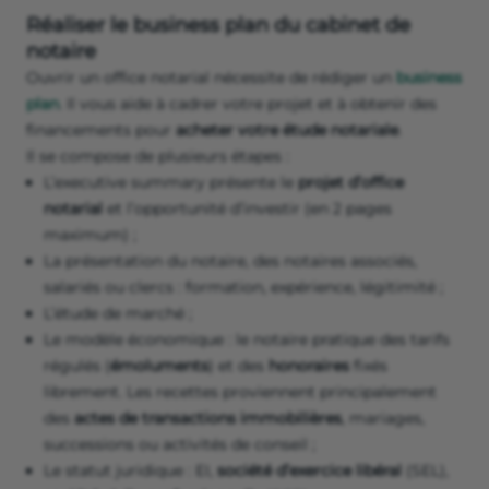
Réaliser le business plan du cabinet de
notaire
Ouvrir un office notarial nécessite de rédiger un
business
plan
. Il vous aide à cadrer votre projet et à obtenir des
financements pour
acheter votre étude notariale
.
Il se compose de plusieurs étapes :
L’executive summary présente le
projet d’office
notarial
et l’opportunité d’investir (en 2 pages
maximum) ;
La présentation du notaire, des notaires associés,
salariés ou clercs : formation, expérience, légitimité ;
L’étude de marché ;
Le modèle économique : le notaire pratique des tarifs
régulés (
émoluments
) et des
honoraires
fixés
librement. Les recettes proviennent principalement
des
actes de transactions immobilières
, mariages,
successions ou activités de conseil ;
Le statut juridique : EI,
société d’exercice libéral
(SEL),