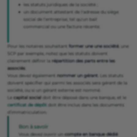
les statuts juridiques de la société ;
un document attestant de l'adresse du siège
social de l'entreprise, tel qu'un bail
commercial ou une facture récente.
Pour les notaires souhaitant
former une une société
, une
SCP par exemple, notez que les statuts doivent
clairement définir la
répartition des parts entre les
associés
.
Vous devez également
nommer un gérant
. Les statuts
doivent spécifier qui parmi les associés sera gérant de la
société, ou si un gérant externe est nommé.
Le
capital social
doit être déposé dans une banque, et le
certificat de dépôt
doit être inclus dans les documents
d'immatriculation.
Bon à savoir
Vous devez ouvrir un
compte en banque dédié