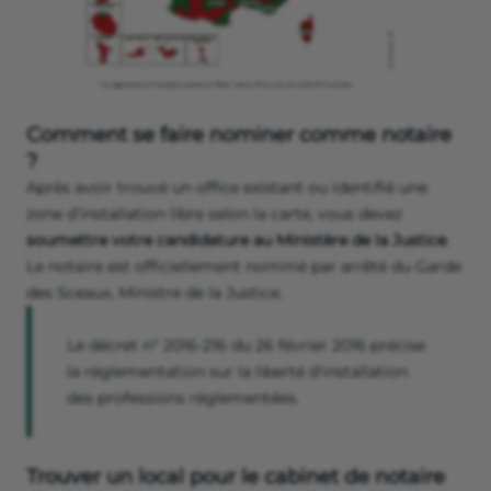
Comment se faire nominer comme notaire
?
Après avoir trouvé un office existant ou identifié une
zone d’installation libre selon la carte, vous devez
soumettre votre candidature au Ministère de la Justice
.
Le notaire est officiellement nommé par arrêté du Garde
des Sceaux, Ministre de la Justice.
Le décret n° 2016-216 du 26 février 2016 précise
la réglementation sur la liberté d'installation
des professions réglementées.
Trouver un local pour le cabinet de notaire