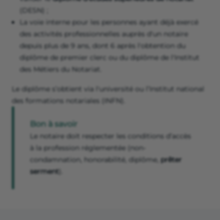
(DESN) ;
La voie interne pour les personnes ayant déjà exercé
des activités professionnelles auprès d'un notaire
depuis plus de 9 ans, dont 6 après l'obtention du
diplôme de premier clerc ou du diplôme de l'Institut
des Métiers du Notariat.
Le diplôme s’obtient via l'université ou l’Institut national
des formations notariales (INFN).
Bon à savoir
Le notaire doit respecter les conditions d’accès
à la profession réglementée (non-
condamnation, honorabilité, diplôme,
prêter
serment
).