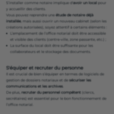
S’installer comme notaire implique d'
avoir un local
pour
y accueillir des clients.
Vous pouvez reprendre une
étude de notaire déjà
installée
, mais aussi ouvrir un nouveau cabinet (selon les
créations autorisées), soyez attentif à certains éléments :
L’emplacement de l’office notarial doit être accessible
et visible des clients (centre-ville, zone passante, etc.) ;
La surface du local doit être suffisante pour les
collaborateurs et le stockage des documents.
S'équiper et recruter du personne
Il est crucial de bien s’équiper en termes de logiciels de
gestion de dossiers notariaux et de
sécuriser les
communications et les archives
.
De plus,
recruter du personnel compétent
(clercs,
secrétaires) est essentiel pour le bon fonctionnement de
l’office notarial.