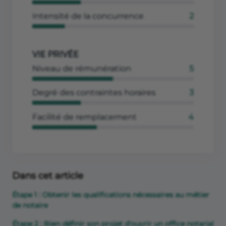
Intensité de la concurrence
2
VIE PRIVÉE
Niveau de rémunération
5
Degré des contraintes horaires
3
Facilité de remplacement
4
Dans cet article
Étape 1 : Obtenir les qualifications nécessaires au métier
de notaire
Étape 2 : Bien définir son projet d'ouvrir un office notarial