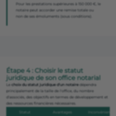
Pour les prestations supérieures à 150 000 €, le
notaire peut accorder une remise totale ou
non de ses émoluments (sous conditions).
Étape 4 : Choisir le statut
juridique de son office notarial
Le
choix du statut juridique d'un notaire
dépendra
principalement de la taille de l'office, du nombre
d'associés, des objectifs en termes de développement et
des ressources financières nécessaires.
Statut
Avantages
Inconvénients