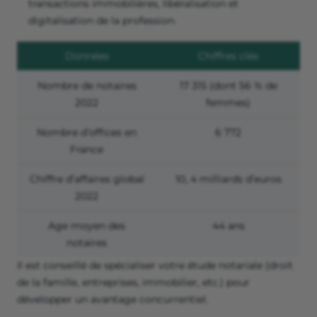
transactions immobilières, libéralisation et
digitalisation de la profession.
Données
Chiffres clés
Nombre de notaires
17 315 (dont 56 % de
2022
femmes)
Nombre d’offices en
6 772
France
Chiffre d’affaires global
10, 4 milliards d’euros
2022
Age moyen des
44 ans
notaires
Il est conseillé de spécialiser votre étude notariale (droit
de la famille, entreprises, immobilier, etc.) pour
développer un avantage concurrentiel.