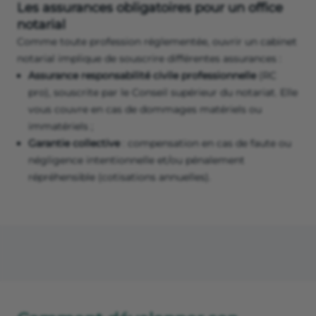
Les assurances obligatoires pour un office
notarial
Comme toute profession réglementée, ouvrir un cabinet
notarial implique de souscrire différentes assurances :
Assurance responsabilité civile professionnelle
(RC
pro), souscrite par le Conseil supérieur du notariat. Elle
vous couvre en cas de dommages matériels ou
immatériels ;
Garantie collective
: compensation en cas de faute ou
négligence intentionnelle et/ou pénalement
répréhensible (cotisations annuelles).