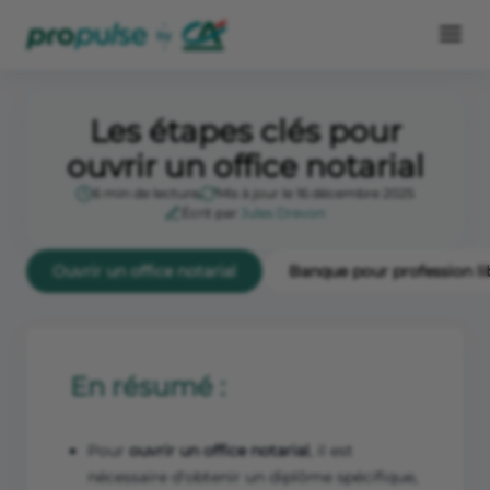
Les étapes clés pour
ouvrir un office notarial
6 min de lecture
Mis à jour le 16 décembre 2025
Écrit par
Jules Drevon
Ouvrir un office notarial
Banque pour profession li
En résumé :
Pour
ouvrir un office notarial
, il est
nécessaire d'obtenir un diplôme spécifique,