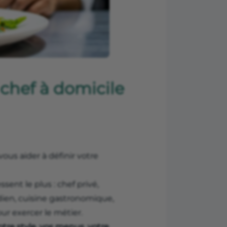
hef à domicile
ous aider à définir votre
ent le plus : chef privé,
idien, cuisine gastronomique,
ur exercer le métier.
votre style, vos menus, votre