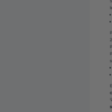
S
l
P
P
P
s
E

s