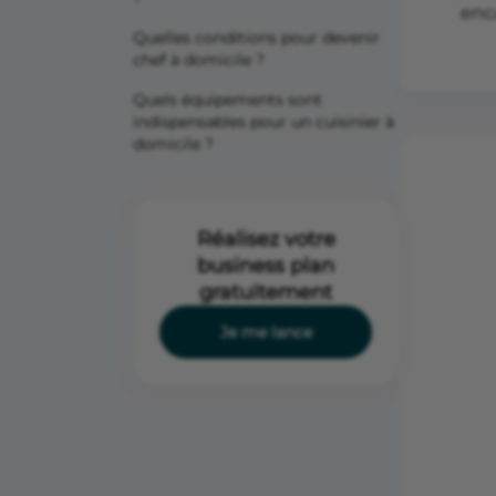
enc
Quelles conditions pour devenir
chef à domicile ?
Quels équipements sont
indispensables pour un cuisinier à
domicile ?
Réalisez votre
business plan
gratuitement
Je me lance