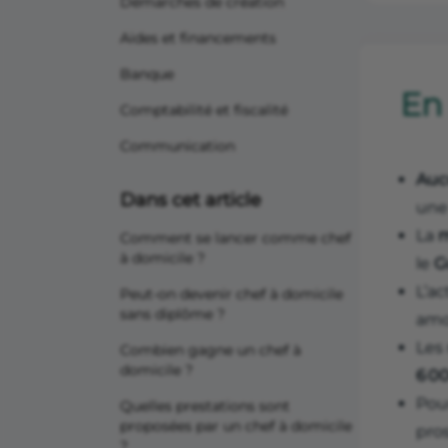
Démarches de création
Aides et financements
Banque
En
Comptabilité et fiscalité
Communication
Auc
Dans cet article
un
La
m
Comment se lancer comme chef
à domicile ?
le
G
L’ac
Peut-on devenir chef à domicile
sans diplôme ?
amo
Les
Combien gagne un chef à
domicile ?
6 0
Pour
Quelles prestations sont
proposées par un chef à domicile
pro
?