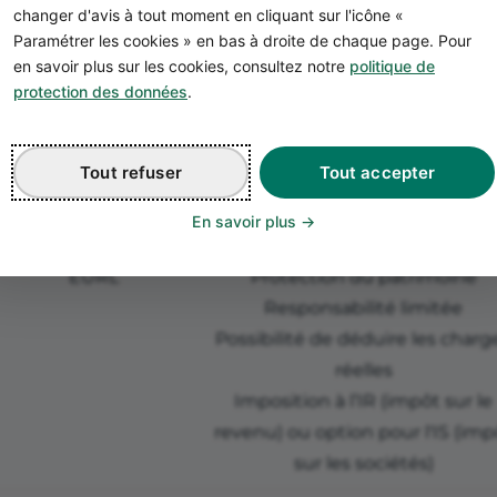
changer d'avis à tout moment en cliquant sur l'icône «
Statut
Avantages
Paramétrer les cookies » en bas à droite de chaque page. Pour
en savoir plus sur les cookies, consultez notre
politique de
Micro‑entreprise
Création simple via le Guichet
protection des données
.
unique de l'INPI
Cotisations proportionnelles a
CA
Tout refuser
Tout accepter
Franchise de TVA
En savoir plus
Comptabilité simplifiée
EURL
Protection du patrimoine
Responsabilité limitée
Possibilité de déduire les charg
réelles
Imposition à l’IR (impôt sur le
revenu) ou option pour l'IS (imp
sur les sociétés)