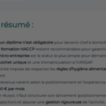
 résumé :
un diplôme n’est obligatoire
pour devenir chef à domici
e
formation HACCP
restent recommandées pour garantir la
icro‑entreprise
est le statut le plus simple pour démarr
uichet unique
et une immatriculation à l’URSSAF.
tivité impose de respecter les
règles d’hygiène alimenta
nt.
 revenus varient selon le positionnement et l’expérience
00 € par mois
.
 réussir, il faut structurer son lancement (positionnement,
spection) et assurer une
gestion rigoureuse
de l’activité