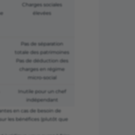
Charges sociales
ne
élevées
Pas de séparation
totale des patrimoines
Pas de déduction des
charges en régime
micro-social
Inutile pour un chef
indépendant
santes en cas de besoin de
sur les bénéfices (plutôt que