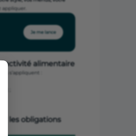
 appliquer.
Je me lance
 l’activité alimentaire
gles s’appliquent :
ont ;
ter les obligations