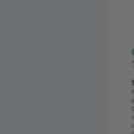
P
Q
c
D