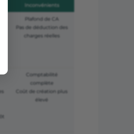
Inconvénients
Plafond de CA
Pas de déduction des
u
charges réelles
Comptabilité
complète
es
Coût de création plus
élevé
ôt