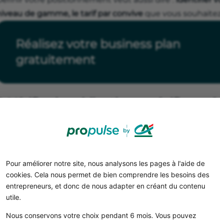
niveau de gamme, le tarif par convive
que vous souhaitez
Réalisez votre business plan
gratuitement
2. Vérifiez les obligations spécifiques à
ême si la cuisine est réalisée chez le client, certaines rè
respect des règles d’
hygiène alimentaire
;
déclaration d’un local si stockage ou préparation en am
assurances
RC Pro
ou
multirisque
recommandées
.
Pour améliorer notre site, nous analysons les pages à l'aide de
cookies. Cela nous permet de bien comprendre les besoins des
entrepreneurs, et donc de nous adapter en créant du contenu
3. Choisir le statut juridique et respec
utile.
liées
Nous conservons votre choix pendant 6 mois. Vous pouvez