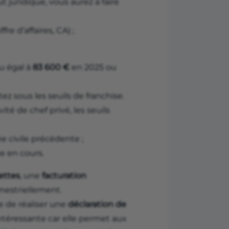
juridique, vous aurez à faire
re d’affaires, CA) ;
ou égal à
83 600 €
en 2025 ou
ez sous les seuils de franchise.
ité de chef privé, les seuils
ée civile précédente ;
ée en cours.
cettes
, une
facturation
mestriellement.
e de réaliser une
déclaration de
ntéressante car elle permet aux