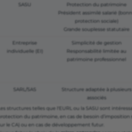
SASU
Protection du patrimoine
Président assimilé salarié (bon
protection sociale)
Grande souplesse statutaire
Entreprise
Simplicité de gestion
individuelle (EI)
Responsabilité limitée au
patrimoine professionnel
SARL/SAS
Structure adaptée à plusieurs
associés
Les structures telles que l'EURL ou la SASU sont intéres
protection du patrimoine, en cas de besoin d’imposition 
sur le CA) ou en cas de développement futur.