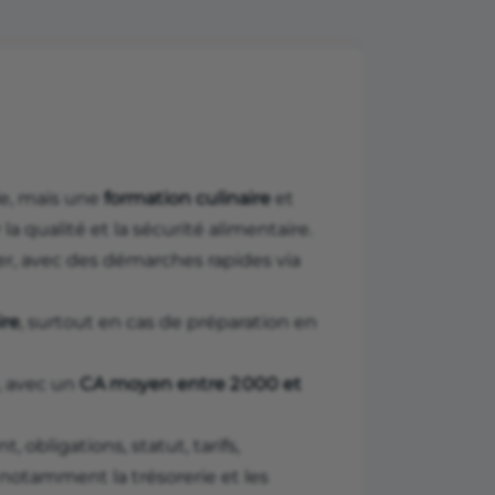
le, mais une
formation culinaire
et
 qualité et la sécurité alimentaire.
er, avec des démarches rapides via
ire
, surtout en cas de préparation en
, avec un
CA moyen entre 2 000 et
 obligations, statut, tarifs,
, notamment la trésorerie et les