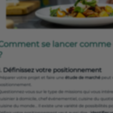
Comment se lancer comme c
?
1. Définissez votre positionnement
réparer votre projet et faire une
étude de marché
peut v
positionnement.
uestionnez-vous sur le type de missions qui vous intéress
cuisinier à domicile, chef événementiel, cuisine du quot
uisine du monde… Il existe une variété de possibilités po
éfinir votre positionnement veut aussi dire :
identifier 