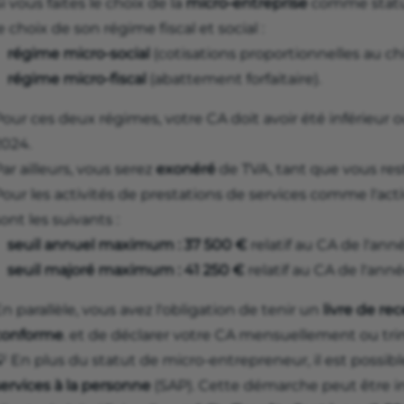
i vous faites le choix de la
micro‑entreprise
comme statut 
e choix de son régime fiscal et social :
régime micro‑social
(cotisations proportionnelles au chiff
régime micro‑fiscal
(abattement forfaitaire).
our ces deux régimes, votre CA doit avoir été inférieur 
2024.
ar ailleurs, vous serez
exonéré
de TVA, tant que vous rest
our les activités de prestations de services comme l'activ
ont les suivants :
seuil annuel maximum : 37 500 €
relatif au CA de l'ann
seuil majoré maximum : 41 250 €
relatif au CA de l'ann
n parallèle, vous avez l'obligation de tenir un
livre de re
conforme
. et de déclarer votre CA mensuellement ou tri
 En plus du statut de micro-entrepreneur, il est possibl
ervices à la personne
(SAP). Cette démarche peut être i