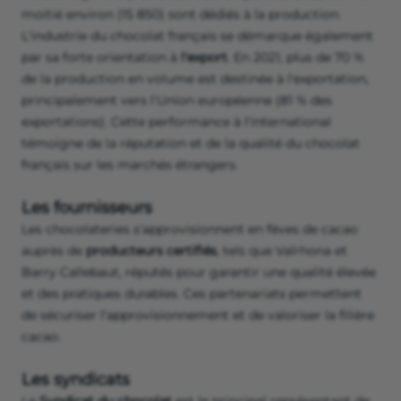
moitié environ (15 850) sont dédiés à la production.
L'industrie du chocolat français se démarque également
par sa forte orientation à
l'export
. En 2021, plus de 70 %
de la production en volume est destinée à l'exportation,
principalement vers l'Union européenne (81 % des
exportations). Cette performance à l'international
témoigne de la réputation et de la qualité du chocolat
français sur les marchés étrangers.
Les fournisseurs
Les chocolateries s'approvisionnent en fèves de cacao
auprès de
producteurs certifiés
, tels que Valrhona et
Barry Callebaut, réputés pour garantir une qualité élevée
et des pratiques durables. Ces partenariats permettent
de sécuriser l'approvisionnement et de valoriser la filière
cacao.
Les syndicats