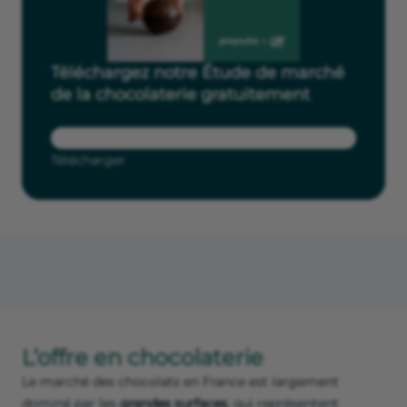
Téléchargez notre Étude de marché
de la chocolaterie gratuitement
Télécharger
L’offre en chocolaterie
Le marché des chocolats en France est largement
dominé par les
grandes surfaces
, qui représentent