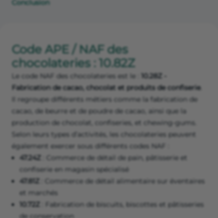
Conclusion
Code APE / NAF des
chocolateries : 10.82Z
Le code NAF des chocolateries est le :
10.28Z -
Fabrication de cacao, chocolat et produits de confiserie
.
Il regroupe différents métiers comme la fabrication de
cacao, de beurre et de poudre de cacao, ainsi que la
production de chocolat, confiseries, et chewing-gums.
Selon leurs types d’activités, les chocolateries peuvent
également exercer sous différents codes NAF :
47.24Z
: Commerce de détail de pain, pâtisserie et
confiserie en magasin spécialisé
47.81Z
: Commerce de détail alimentaire sur éventaires
et marchés
10.72Z
: Fabrication de biscuits, biscottes et pâtisseries
de conservation