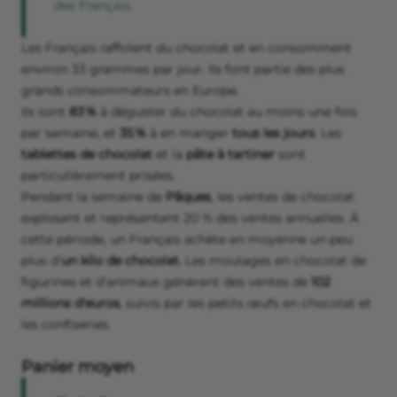
des Français.
Les Français raffolent du chocolat et en consomment
environ 33 grammes par jour. Ils font partie des plus
grands consommateurs en Europe.
Ils sont
83 %
à déguster du chocolat au moins une fois
par semaine, et
35 %
à en manger
tous les jours
. Les
tablettes de chocolat
et la
pâte à tartiner
sont
particulièrement prisées.
Pendant la semaine de
Pâques
, les ventes de chocolat
explosent et représentent 20 % des ventes annuelles. À
cette période, un Français achète en moyenne un peu
plus d'
un kilo de chocolat.
Les moulages en chocolat de
figurines et d'animaux génèrent des ventes de
102
millions d'euros
, suivis par les petits œufs en chocolat et
les confiseries.
Panier moyen