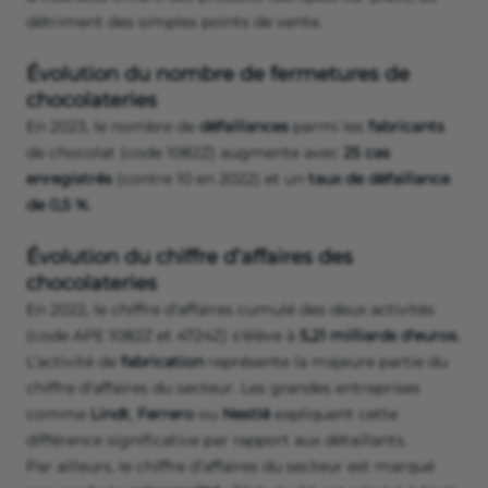
détriment des simples points de vente.
Évolution du nombre de fermetures de
chocolateries
En 2023, le nombre de
défaillances
parmi les
fabricants
de chocolat (code 1082Z) augmente avec
25 cas
enregistrés
(contre 10 en 2022) et un
taux de défaillance
de 0,5 %
.
Évolution du chiffre d’affaires des
chocolateries
En 2022, le chiffre d’affaires cumulé des deux activités
(code APE 1082Z et 4724Z) s'élève à
5,21 milliards d'euros.
L’activité de
fabrication
représente la majeure partie du
chiffre d’affaires du secteur. Les grandes entreprises
comme
Lindt
,
Ferrero
ou
Nestlé
expliquent cette
différence significative par rapport aux détaillants.
Par ailleurs, le chiffre d’affaires du secteur est marqué