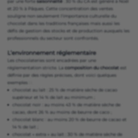
par une forte
saisonnalité
: 30 % du CA est généré à Noël
et 20 % à Pâques. Cette concentration des ventes
souligne non seulement l'importance culturelle du
chocolat dans les traditions françaises mais aussi les
défis de gestion des stocks et de production auxquels les
professionnels du secteur sont confrontés.
L’environnement réglementaire
Les chocolateries sont encadrées par une
réglementation stricte. La
composition du chocolat
est
définie par des règles précises, dont voici quelques
exemples : :
chocolat au lait : 25 % de matière sèche de cacao
supérieur et 14 % de lait au minimum ;
chocolat noir : au moins 43 % de matière sèche de
cacao, dont 26 % au moins de beurre de caco ;
chocolat blanc : au moins 20 % de beurre de cacao et
14 % de lait ;
chocolat « extra » au lait : 30 % de matière sèche de