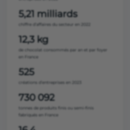
5,21 milliards
chiffre d’affaires du secteur en 2022
12,3 kg
de chocolat consommés par an et par foyer
en France
525
créations d’entreprises en 2023
730 092
tonnes de produits finis ou semi-finis
fabriqués en France
16,4