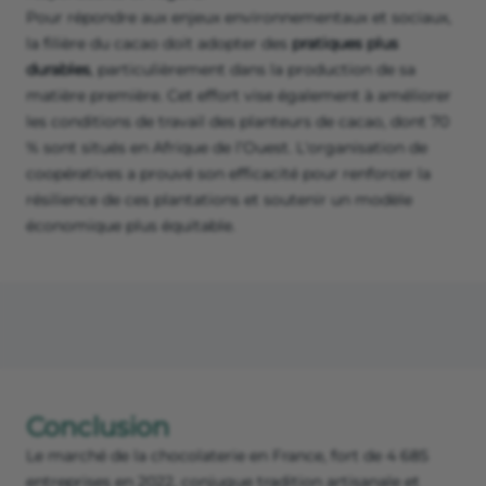
Pour répondre aux enjeux environnementaux et sociaux,
la filière du cacao doit adopter des
pratiques plus
durables
, particulièrement dans la production de sa
matière première. Cet effort vise également à améliorer
les conditions de travail des planteurs de cacao, dont 70
% sont situés en Afrique de l’Ouest. L'organisation de
coopératives a prouvé son efficacité pour renforcer la
résilience de ces plantations et soutenir un modèle
économique plus équitable.
Conclusion
Le marché de la chocolaterie en France, fort de 4 685
entreprises en 2022, conjugue tradition artisanale et