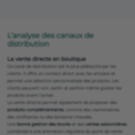
L’analyse des canaux de
distribution
La vente directe en boutique
Ce canal de distribution est le plus plébiscité par les
clients. Il offre un contact direct avec les artisans et
permet une sélection personnalisée des produits. Les
clients peuvent voir, sentir et parfois même goûter les
produits avant l'achat.
La vente directe permet également de proposer des
produits complémentaires
, comme des viennoiseries,
des confiseries ou des boissons chaudes.
Une
bonne gestion des stocks
et des
ventes saisonnières
,
combinée à une animation régulière du point de vente