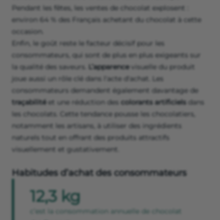
Pendant les fêtes, les ventes de chocolat explosent :
environ 64 % des Français achetant du chocolat à cette
occasion.
Enfin, le goût reste le facteur décisif pour les
consommateurs, qui sont de plus en plus exigeants sur
la qualité des saveurs.
L’apparence
visuelle du produit
joue aussi un rôle clé dans l'acte d'achat. Les
consommateurs demandent également davantage de
traçabilité
et une réduction des
colorants artificiels
dans
les chocolats. Cette tendance pousse les chocolatiers,
notamment les artisans, à utiliser des ingrédients
naturels tout en offrant des produits attractifs
visuellement et gustativement.
Habitudes d’achat des consommateurs
12,3 kg
c’est la consommation annuelle de chocolat