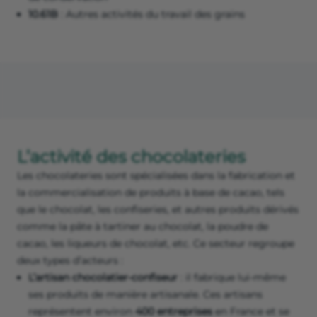
10.61B
: Autres activités du travail des grains
L’activité des chocolateries
Les chocolateries sont spécialisées dans la fabrication et
la commercialisation de produits à base de cacao, tels
que le chocolat, les confiseries, et autres produits dérivés
comme la pâte à tartiner au chocolat, la poudre de
cacao, les liqueurs de chocolat, etc. Ce secteur regroupe
deux types d’acteurs :
L’artisan chocolatier-confiseur
: il fabrique lui-même
ses produits de manière artisanale. Ces artisans
représentent environ
400 entreprises
en France et se