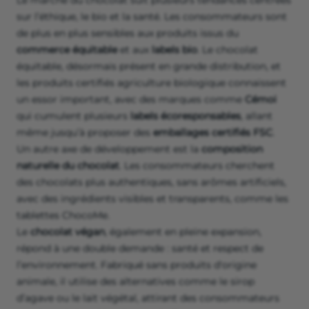
Le marché du chocolat suit plusieurs tendances centrées
sur l’éthique, le bio et la santé. Les consommateurs sont
de plus en plus sensibles aux produits issus du
commerce équitable
et aux
labels bio
. Le chocolat
équitable, désormais présent en grande distribution, et
les produits certifiés agriculture biologique connaissent
un essor important, avec des marques comme
Cémoi
qui cumulent plusieurs
labels écoresponsables
, allant
même jusqu’à proposer des
emballages certifiés FSC
.
Un autre axe de développement est la
composition
naturelle du chocolat
. Les consommateurs cherchent
des chocolats plus authentiques, sans arômes artificiels,
avec des ingrédients visibles et transparents, comme les
tablettes ChocoMe.
Le
chocolat végan
, également en pleine expansion,
répond à une double demande : santé et respect de
l’environnement. Fabriqué sans produits d'origine
animale, il utilise des alternatives comme le sirop
d’agave ou le lait végétal, attirant des consommateurs