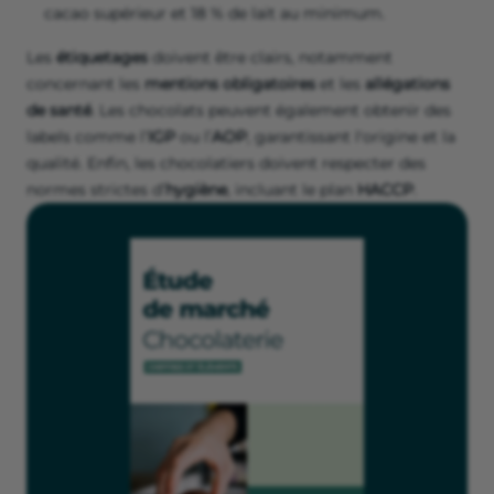
cacao supérieur et 18 % de lait au minimum.
Les
étiquetages
doivent être clairs, notamment
concernant les
mentions obligatoires
et les
allégations
de santé
. Les chocolats peuvent également obtenir des
labels comme l’
IGP
ou l’
AOP
, garantissant l'origine et la
qualité. Enfin, les chocolatiers doivent respecter des
normes strictes d’
hygiène
, incluant le plan
HACCP
.