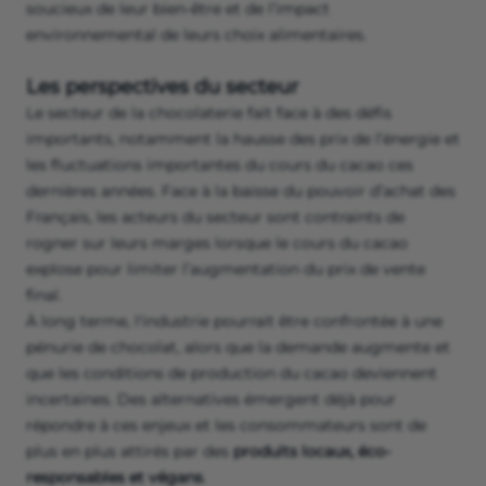
soucieux de leur bien-être et de l’impact
environnemental de leurs choix alimentaires.
Les perspectives du secteur
Le secteur de la chocolaterie fait face à des défis
importants, notamment la hausse des prix de l’énergie et
les fluctuations importantes du cours du cacao ces
dernières années. Face à la baisse du pouvoir d’achat des
Français, les acteurs du secteur sont contraints de
rogner sur leurs marges lorsque le cours du cacao
explose pour limiter l’augmentation du prix de vente
final.
À long terme, l'industrie pourrait être confrontée à une
pénurie de chocolat, alors que la demande augmente et
que les conditions de production du cacao deviennent
incertaines. Des alternatives émergent déjà pour
répondre à ces enjeux et les consommateurs sont de
plus en plus attirés par des
produits locaux, éco-
responsables et végans
.