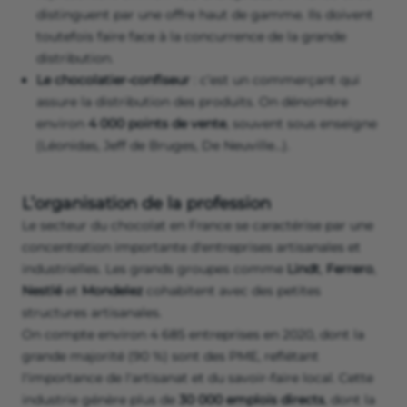
distinguent par une offre haut de gamme. Ils doivent
toutefois faire face à la concurrence de la grande
distribution.
Le chocolatier-confiseur
: c’est un commerçant qui
assure la distribution des produits. On dénombre
environ
4 000 points de vente
, souvent sous enseigne
(Léonidas, Jeff de Bruges, De Neuville…).
L’organisation de la profession
Le secteur du chocolat en France se caractérise par une
concentration importante d'entreprises artisanales et
industrielles. Les grands groupes comme
Lindt
,
Ferrero
,
Nestlé
et
Mondelez
cohabitent avec des petites
structures artisanales.
On compte environ 4 685 entreprises en 2020, dont la
grande majorité (90 %) sont des PME, reflétant
l'importance de l'artisanat et du savoir-faire local. Cette
industrie génère plus de
30 000 emplois directs
, dont la