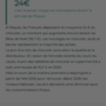
24€
c’est le panier moyen en chocolaterie durant la
période de Pâques.
À Pâques, les Français dépensent en moyenne 24 € en
chocolat, un montant qui augmente encore durant les
fêtes de Noël (36,7 €). Les moulages en chocolat, œufs et
barres représentent la majorité des achats.
Le prix d’un kilo de chocolat varie selon la qualité et le
distributeur. En raison de l’envolée récente du cours du
cacao, le prix des tablettes de chocolat en supermarché a
subi une hausse de 15,3 % en 2025.
Mais le cours de la matière première a dégringolé à
partir de l’été 2025 pour retrouver début 2026 ses
niveaux habituels. Les prix devraient ainsi diminuer pour
les consommateurs finaux.