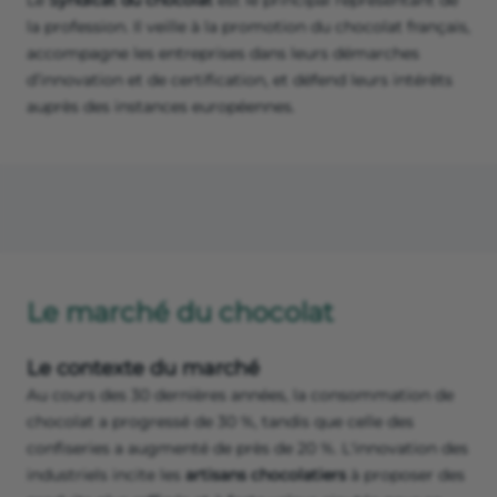
Le
Syndicat du chocolat
est le principal représentant de
la profession. Il veille à la promotion du chocolat français,
accompagne les entreprises dans leurs démarches
d’innovation et de certification, et défend leurs intérêts
auprès des instances européennes.
Le marché du chocolat
Le contexte du marché
Au cours des 30 dernières années, la consommation de
chocolat a progressé de 30 %, tandis que celle des
confiseries a augmenté de près de 20 %. L'innovation des
industriels incite les
artisans chocolatiers
à proposer des