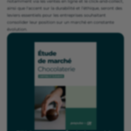
notamment via les ventes en ligne et le click-and-collect,
ainsi que l'accent sur la durabilité et l’éthique, seront des
leviers essentiels pour les entreprises souhaitant
consolider leur position sur un marché en constante
évolution.