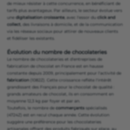
de mieux résister à cette concurrence, en bénéficiant de
tarifs plus avantageux. Par ailleurs, le secteur évolue vers
une
digitalisation croissante
, avec l'essor du
click and
collect
, des livraisons à domicile, et de la communication
via les réseaux sociaux pour attirer de nouveaux clients
et fidéliser les existants.
Évolution du nombre de chocolateries
Le nombre de chocolateries et d'entreprises de
fabrication de chocolat en France est en hausse
constante depuis 2009, principalement pour l'activité de
fabrication
(1082Z). Cette croissance reflète l'intérêt
grandissant des Français pour le chocolat de qualité :
grands amateurs de chocolat, ils en consomment en
moyenne 12,3 kg par foyer et par an.
Toutefois, le nombre de
commerçants
spécialisés
(4724Z) est en recul chaque année. Cette évolution
suggère une préférence pour les chocolateries
artisanales offrant des produits fabriqués sur place, au