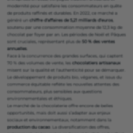
modernité pour satisfaire les consommateurs en quête
de produits raffinés et durables. En 2022, ce marché a
généré un
chiffre d'affaires de 5,21 milliards d'euros
,
soutenu par une consommation moyenne de 12,3 kg de
chocolat par foyer par an. Les périodes de Noël et Pâques
sont cruciales, représentant plus de
50 % des ventes
annuelles
.
Face à la concurrence des grandes surfaces, qui captent
70 % des volumes de vente, les
chocolatiers artisanaux
misent sur la qualité et l'authenticité pour se démarquer.
Le développement de produits bio, véganes, et issus du
commerce équitable reflète les nouvelles attentes des
consommateurs, plus sensibles aux questions
environnementales et éthiques.
Le marché de la chocolaterie offre encore de belles
opportunités, mais doit aussi s’adapter aux enjeux
sociaux et environnementaux, notamment dans la
production du cacao
. La diversification des offres,