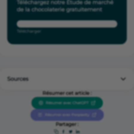
Téléchargez notre Étude de marché
de la chocolaterie gratuitement
Télécharger
Sources
Observatoire des Métiers de l’Alimentation
Résumer cet article :
Syndicat du Chocolat
Résumer avec ChatGPT
Résumer avec Perplexity
Partager :