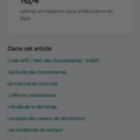
salariés en moyenne dans la fabrication en
2023
Dans cet article
Code APE / NAF des chocolateries : 10.82Z
L’activité des chocolateries
Le marché du chocolat
L’offre en chocolaterie
L’étude de la demande
L’analyse des canaux de distribution
Les tendances du secteur