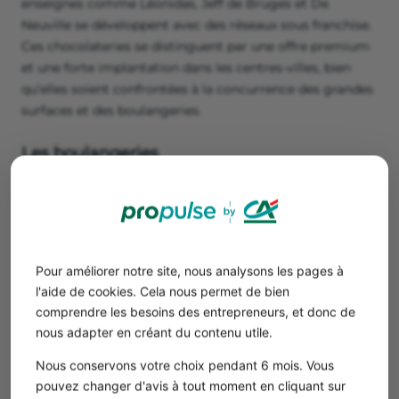
enseignes comme Léonidas, Jeff de Bruges et De
Neuville se développent avec des réseaux sous franchise.
Ces chocolateries se distinguent par une offre premium
et une forte implantation dans les centres-villes, bien
qu’elles soient confrontées à la concurrence des grandes
surfaces et des boulangeries.
Les boulangeries
Les boulangeries artisanales représentent une part non
négligeable du marché des chocolats, notamment lors
des périodes de fêtes. Elles proposent souvent des
produits de qualité, parfois faits-maison, qui séduisent
une clientèle locale à la recherche d’authenticité.
Pour améliorer notre site, nous analysons les pages à
Toutefois, elles sont limitées par une gamme de produits
l'aide de cookies. Cela nous permet de bien
plus restreinte et une distribution plus locale.
comprendre les besoins des entrepreneurs, et donc de
nous adapter en créant du contenu utile.
Les stations-services et kiosques
Nous conservons votre choix pendant 6 mois. Vous
Ces points de vente représentent une offre
pouvez changer d'avis à tout moment en cliquant sur
complémentaire, notamment sur des axes de transit.