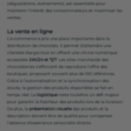
(dégustations, événements), est essentielle pour
maintenir l’intérêt des consommateurs et maximiser les
ventes.
La vente en ligne
L'e-commerce a pris une place importante dans la
distribution de chocolats. Il permet d’atteindre une
clientèle élargie tout en offrant une vitrine numérique
accessible
24h/24 et 7j/7
. Les sites marchands des
chocolateries s'efforcent de reproduire l'offre des
boutiques, proposant souvent plus de 100 références.
Grâce à l’automatisation et la synchronisation des
stocks, la gestion des produits disponibles se fait en
temps réel. La
logistique
reste toutefois un défi majeur
pour garantir la fraîcheur des produits lors de la livraison.
De plus, la
présentation visuelle
des produits et la
description doivent être de qualité pour compenser
l'absence d'expérience sensorielle directe.