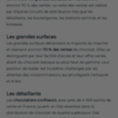
environ 70 % des ventes. Le reste des ventes est réalisé
par d’autres circuits de distribution tels que les
détaillants, les boulangeries, les stations-services et les
kiosques.
Les grandes surfaces
Les grandes surfaces détiennent la majorité du marché
et réalisent environ
70 % des ventes
de chocolat. Elles se
distinguent par leur facilité d’accès et leur offre variée,
allant du chocolat basique au plus haut de gamme. Leur
position de leader est toutefois challengée par les
attentes des consommateurs qui privilégient l’artisanal
et le bio.
Les détaillants
Les
chocolatiers-confiseurs
, avec près de 4 000 points de
vente en France, jouent un rôle essentiel dans la
distribution de chocolat de qualité supérieure. Des