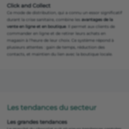
Click and Collect
Ce mode de distribution, qui a connu un essor significatif
durant la crise sanitaire, combine les
avantages de la
vente en ligne et en boutique
. Il permet aux clients de
commander en ligne et de retirer leurs achats en
magasin à l'heure de leur choix. Ce système répond à
plusieurs attentes : gain de temps, réduction des
contacts, et maintien du lien avec la boutique locale.
Les tendances du secteur
Les grandes tendances