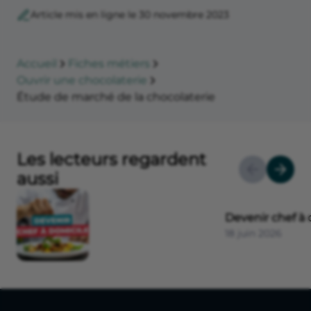
Article mis en ligne le 30 novembre 2023
Accueil
Fiches métiers
Ouvrir une chocolaterie
Étude de marché de la chocolaterie
Les lecteurs regardent
aussi
Devenir chef à 
18 juin 2026