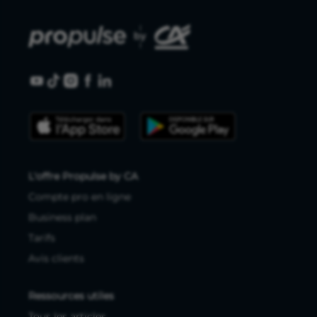
L'offre Propulse by CA
Compte pro en ligne
Business plan
Tarifs
Avis clients
Ressources utiles
Tous les articles