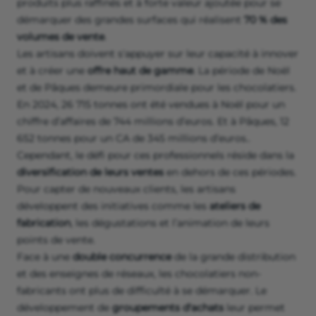
produits plus raffinés et à forte valeur ajoutée pour se
démarquer des grandes surfaces qui réalisent
70 % des
volumes de vente
.
Les artisans doivent s'appuyer sur leur capacité à innover
et à créer une
offre haut de gamme
. La période de Noël
et de Pâques demeure primordiale pour les chocolatiers.
En 2024, 26 715 tonnes ont été vendues à Noël pour un
chiffre d’affaires de 744 millions d’euros. Et à Pâques, 12
652 tonnes pour un CA de 345 millions d’euros..
Cependant, le défi pour ces professionnels réside dans la
diversification de leurs ventes
en dehors de ces périodes.
Pour capter de nouveaux clients, les artisans
développent des initiatives comme les
ateliers de
fabrication
, les dégustations et l’animation de leurs
points de vente.
Face à une
double concurrence
de la grande distribution
et des enseignes de réseaux, les chocolatiers non-
fabricants ont plus de difficulté à se démarquer. Le
développement de
groupements d'achats
leur permet