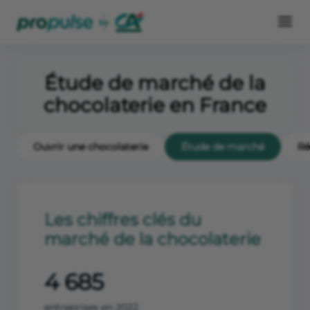
Étude de marché de la
chocolaterie en France
Ouvrir une chocolaterie
Étude de marché
Ré
Les chiffres clés du
marché de la chocolaterie
4 685
entreprises en 2022