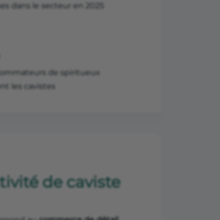
ses dans le secteur en 2025
ommateurs de spiritueux
ent les cavistes
ivité de caviste
respond au
commerce de détail