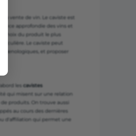
 la vente de vin. Le caviste est
ssance approfondie des vins et
le choix du produit le plus
rticulière. Le caviste peut
ers œnologiques, et proposer
'abord les
cavistes
ité qui misent sur une relation
 de produits. On trouve aussi
oppés au cours des dernières
 d'affiliation qui permet une