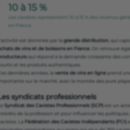
10 à 15 %
Les cavistes représentent 10 à 15 % des revenus géné
en France.
’activité est dominée par la
grande distribution
, qui cap
achats de vins et de boissons en France
. On retrouve ég
producteurs
qui répond à la demande croissante des con
ourts et les produits authentiques.
Ces dernières années, la
vente de vins en ligne
prend une
importante sur le marché, avec la montée des pure playe
Les syndicats professionnels
Le
Syndicat des Cavistes Professionnels (SCP)
est un acteu
ntérêts de la profession et pour influencer les politique
avistes. La
Fédération des Cavistes Indépendants (FCI)
e
principales organisations qui regroupe plus de 250 cavis