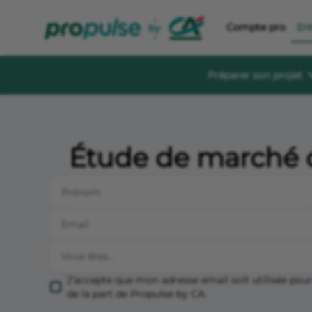
Compte pro
En
Préparer son projet
Se former et éc
Guides à té
Étude de marché d
Des guides gratu
sereinement
Le Crédit Ag
Événements, aid
création d’entre
Forum de di
Un espace dédié
s'informer, s'in
J’accepte que mon adresse email soit utilisée po
de la part de Propulse by CA.