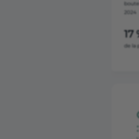
boute
2024
17
de la 