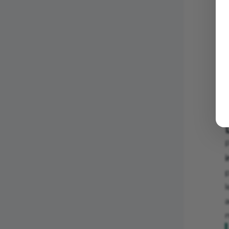
L
d
a
P
p
m