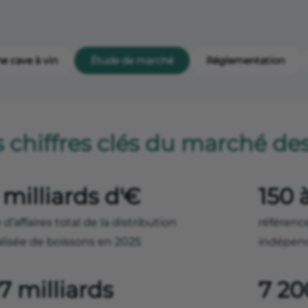
e cave à vin
Étude de marché
Réglementation
 chiffres clés du marché des
 milliards d'€
150 
e d’affaires total de la distribution
référenc
alisée de boissons en 2025
indépen
7 milliards
7 20