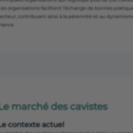
es organisations facilitent l'échange de bonnes pratique
ecteur, contribuant ainsi à la pérennité et au dynamisme 
France.
Le marché des cavistes
Le contexte actuel