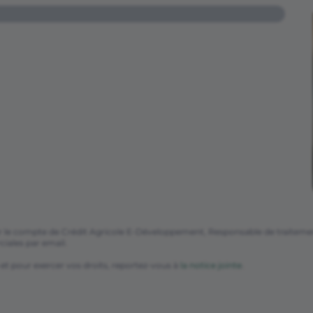
r le compte de Crédit Agricole E-Développement, Responsable de traitement,
iales par email.
 et pour exercer vos droits, reportez-vous à
la notice jointe
.