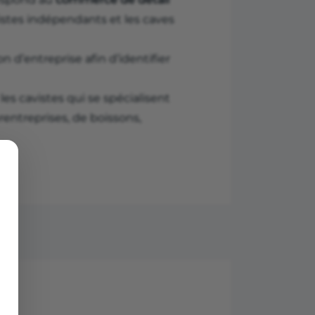
vistes indépendants et les caves
n d’entreprise afin d’identifier
les cavistes qui se spécialisent
entreprises, de boissons,