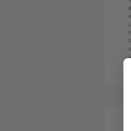
à
L
l
I
q