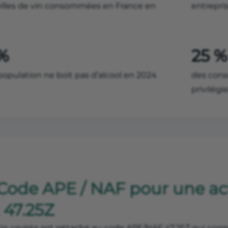
illes de vin consommées en France en
entrepri
 %
25 %
population ne boit pas d’alcool en 2024
des cons
privilégi
Code APE / NAF pour une act
: 47.25Z
Un caviste est rattaché au code APE/NAF 47.25Z qui cor