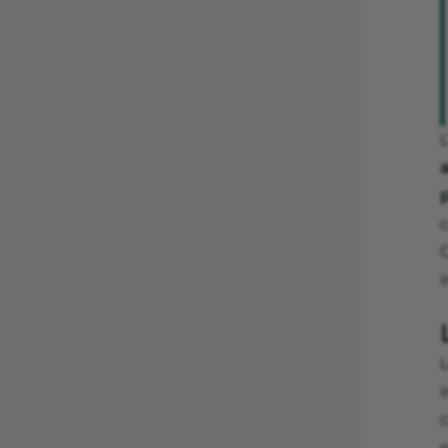
L
c
i
c