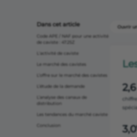
Dans cet article
Ouvrir un
Code APE / NAF pour une activité
de caviste : 47.25Z
L'activité de caviste
Les
Le marché des cavistes
L’offre sur le marché des cavistes
2,6
L’étude de la demande
L’analyse des canaux de
chiffr
distribution
spéci
Les tendances du marché caviste
Conclusion
3,0