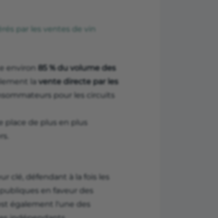
rés par les ventes de vin
te environ
85 % du volume des
alement la
vente directe par les
sommateurs pour les circuits
 place de plus en plus
rs.
r clé, défendant à la fois les
s publiques en faveur des
st également l'une des
tes indépendants.