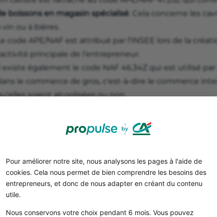
de boissons en magasin spécialisé
. Cela concerne les ca
 vin ou à bières.
e code APE/NAF est attribué par l’INSEE lors de la créatio
'activité principale de l’entrepreneur.
l existe également le code NAF 46.34Z qui est utilisé par 
dans le commerce de gros, c'est-à-dire le commerce inter
u'elles soient alcoolisées ou non.
Pour améliorer notre site, nous analysons les pages à l'aide de
cookies. Cela nous permet de bien comprendre les besoins des
entrepreneurs, et donc de nous adapter en créant du contenu
utile.
Nous conservons votre choix pendant 6 mois. Vous pouvez