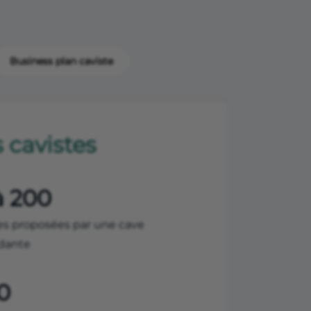
Business plan caviste
 cavistes
à 200
es proposées par une cave
dante
0