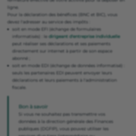
fermeture effective de votre activité pour la déposer en
ligne.
Pour la déclaration des bénéfices (BNC et BIC), vous
devez l'adresser au service des impôts :
soit en mode EFI (échange de formulaires
informatisés) : le
dirigeant d'entreprise individuelle
peut réaliser ses déclarations et ses paiements
directement sur internet à partir de son espace
abonné ;
soit en mode EDI (échange de données informatisé) :
seuls les partenaires EDI peuvent envoyer leurs
déclarations et leurs paiements à l'administration
fiscale.
Bon à savoir
Si vous ne souhaitez pas transmettre vos
données à la direction générale des Finances
publiques (DGFIP), vous pouvez utiliser les