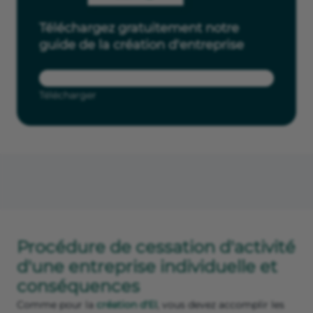
Téléchargez gratuitement notre
guide de la création d'entreprise
Télécharger
Procédure de cessation d'activité
d'une entreprise individuelle et
conséquences
Comme pour la
création d'EI
, vous devez accomplir les