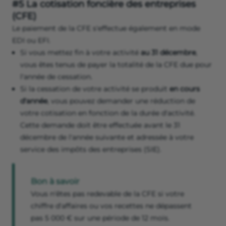
#5 La cotisation foncière des entreprises
(CFE)
Le paiement de la CFE s'effectue également en mode
EDI ou EFI.
Si vous mettez fin à votre activité
au 31 décembre
,
vous êtes tenus de payer la totalité de la CFE due pour
l'année de cessation.
Si la cessation de votre activité se produit
en cours
d'année
, vous pouvez demander une réduction de
votre cotisation en fonction de la durée d'activité.
Cette demande doit être effectuée avant le 31
décembre de l'année suivante et adressée à votre
service des impôts des entreprises (SIE).
Bon à savoir
Vous n'êtes pas redevable de la CFE si votre
chiffre d'affaires ou vos recettes ne dépassent
pas 5 000 € sur une période de 12 mois.