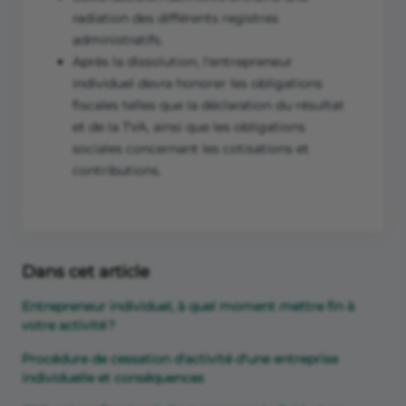
radiation des différents registres
administratifs.
Après la dissolution, l'entrepreneur
individuel devra honorer les obligations
fiscales telles que la déclaration du résultat
et de la TVA, ainsi que les obligations
sociales concernant les cotisations et
contributions.
Dans cet article
Entrepreneur individuel, à quel moment mettre fin à
votre activité ?
Procédure de cessation d'activité d'une entreprise
individuelle et conséquences