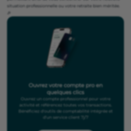
situation professionnelle ou votre retraite bien méritée.
🎉
Ouvrez votre compte pro en
quelques clics
Ouvrez un compte professionnel pour votre
activité et référencez toutes vos transactions.
Bénéficiez d'outils de comptabilité intégrée et
d'un service client 7j/7