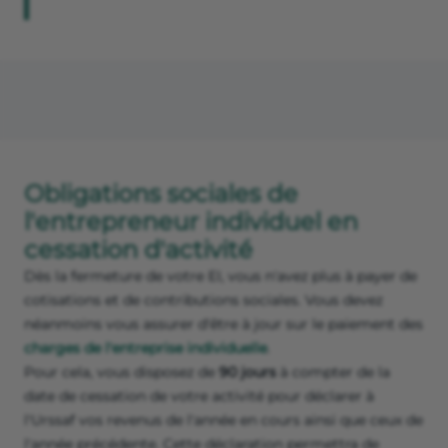
Obligations sociales de
l'entrepreneur individuel en
cessation d'activité
Dès la fermeture de votre EI, vous n'avez plus à payer de
cotisations et de contributions sociales. Vous devez
néanmoins vous assurer d'être à jour sur le paiement des
charges de l'entreprise individuelle
.
Pour cela, vous disposez de
90 jours
à compter de la
date de cessation de votre activité pour déclarer à
l'Urssaf vos revenus de l'année en cours ainsi que ceux de
l'année précédente. Cette déclaration permettra de