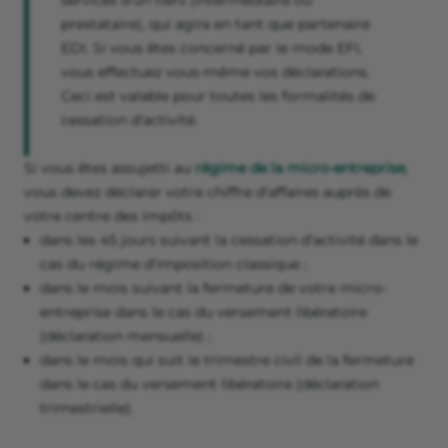
services d'un tiers (intermédiaire ou
prestataire), qui agira en tant que partenaire
EDI. Si vous êtes concerné par le mode EFI,
vous effectuez vous-même vos déclarations.
Ceci est valable pour toutes les formalités de
cessation d'activité.
Si vous êtes assujetti au
régime de la micro-entreprise
,
vous devez déclarer votre chiffre d'affaires auprès de
votre centre des impôts :
dans les 45 jours suivant la cessation d'activité dans le
cas du régime d'imposition classique ;
dans le mois suivant la fermeture de votre micro-
entreprise dans le cas du versement libératoire
(déclaration mensuelle) ;
dans le mois qui suit le trimestre civil de la fermeture
dans le cas du versement libératoire (déclaration
trimestrielle).