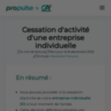
Cessation d'activité
d'une entreprise
individuelle
4 min de lecture
Mis à jour le 16 décembre 2025
Écrit par
Alexandre François
En résumé :
Vous pouvez procéder à la cessation
d’activité de votre
entreprise individuelle
(EI)
à tout moment de l'année.
Cette décision définitive entraîne une