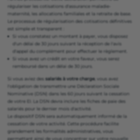
régulariser les cotisations d'assurance maladie-
maternité, les allocations familiales et la retraite de base.
Le processus de régularisation des cotisations définitives
est simple et transparent :
Si vous constatez un montant à payer, vous disposez
d'un délai de 30 jours suivant la réception de l'avis
d'appel du complément pour effectuer le règlement.
Si vous avez un crédit en votre faveur, vous serez
remboursé dans un délai de 30 jours.
Si vous aviez des
salariés à votre charge
, vous avez
l'obligation de transmettre une Déclaration Sociale
Nominative (DSN) dans les 60 jours suivant la cessation
de votre EI. La DSN devra inclure les fiches de paie des
salariés pour le dernier mois d'activité.
Le dispositif DSN sera automatiquement informé de la
cessation de votre activité. Cette procédure facilite
grandement les formalités administratives, vous
permettant ainsi de vous concentrer sur votre nouvelle