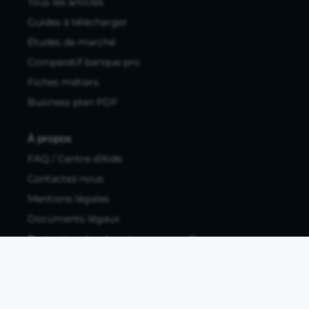
Tous les articles
Guides à télécharger
Études de marché
Comparatif banque pro
Fiches métiers
Business plan PDF
À propos
FAQ / Centre d'Aide
Contactez-nous
Mentions légales
Documents légaux
Protection des données personnelles
Protection des données personnelles compte pro
Paramétrer les cookies
Compte ouvert, sous réserve d'acceptation, auprès d'Okali,
filiale du groupe Crédit Agricole, établissement de monnaie