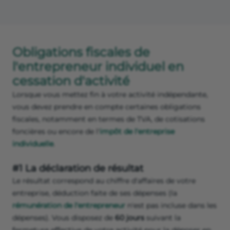
Obligations fiscales de
l'entrepreneur individuel en
cessation d'activité
Lorsque vous mettez fin à votre activité indépendante,
vous devez prendre en compte certaines obligations
fiscales, notamment en termes de TVA, de cotisations
foncières ou encore de l'
impôt de l'entreprise
individuelle
.
#1 La déclaration de résultat
Le résultat correspond au chiffre d'affaires de votre
entreprise, déduction faite de ses dépenses (la
rémunération de l'entrepreneur
n'est pas incluse dans les
dépenses). Vous disposez de
60 jours
suivant la