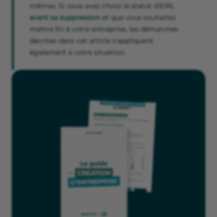
mêmes. Si vous avez choisi le statut d'EIRL
avant sa suppression
et que vous souhaitez
mettre fin à votre entreprise, les démarches
décrites dans cet article s'appliquent
également à votre situation.