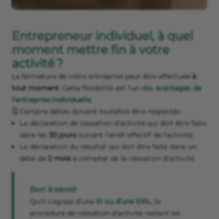
Entrepreneur individuel, à quel
moment mettre fin à votre
activité ?
La fermeture de votre entreprise peut être effectuée
à
tout moment
. Cette flexibilité est l'un des
avantages de
l'entreprise individuelle
.
🗓️ Certains délais doivent toutefois être respectés :
La déclaration de cessation d'activité qui doit être faite
dans les
30 jours
suivant l'arrêt effectif de l'activité.
La déclaration du résultat qui doit être faite dans un
délai de
2 mois
à compter de la cessation d'activité.
Bon à savoir
Qu'il s'agisse d'une
EI ou d'une EIRL
, la
procédure de cessation d'activité restent les