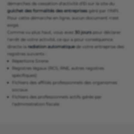
démarches de cessation d'activité d'EI sur le site du
guichet des formalités des entreprises
géré par l'INPI.
Pour cette démarche en ligne, aucun document n'est
exigé.
Comme vu plus haut, vous avez
30 jours
pour déclarer
l'arrêt de votre activité, ce qui a pour conséquence
directe la
radiation automatique
de votre entreprise des
registres suivants :
Répertoire Sirene
Registres légaux (RCS, RNE, autres registres
spécifiques)
Fichiers des affiliés professionnels des organismes
sociaux
Fichiers des professionnels actifs gérés par
l'administration fiscale