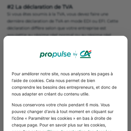
#2 La déclaration de TVA
Si vous êtes soumis à la TVA, vous devez faire une
dernière déclaration de TVA en mode EDI ou EFI. Cette
déclaration diffère selon que votre entreprise est
assujettie au régime réel normal ou au régime réel
simplifié.
Régime réel normal de TVA :
vous disposez d'un délai
de
30 jours
après la cessation d'activité.
Régime réel simplifié :
vous disposez de
60 jours
après
la cessation d'activité.
Pour améliorer notre site, nous analysons les pages à
l'aide de cookies. Cela nous permet de bien
comprendre les besoins des entrepreneurs, et donc de
#3 La contribution économique territoriale
nous adapter en créant du contenu utile.
(CET)
Toute entreprise qui exerce une activité en France, quelle
Nous conservons votre choix pendant 6 mois. Vous
que soit sa forme juridique, est tenue de payer la CET.
pouvez changer d'avis à tout moment en cliquant sur
Son calcul est effectué sur une base annuelle, couvrant
l'icône « Paramétrer les cookies » en bas à droite de
l'ensemble de l'année d'activité.
chaque page. Pour en savoir plus sur les cookies,