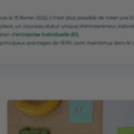
is le 15 février 2022, il n'est plus possible de créer une E
a place, un nouveau statut unique d’entrepreneur individ
tion d’
entreprise individuelle (EI)
.
 principaux avantages de l'EIRL sont maintenus dans le 