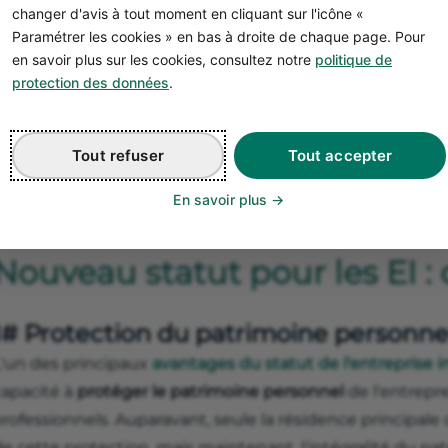
changer d'avis à tout moment en cliquant sur l'icône «
Paramétrer les cookies » en bas à droite de chaque page. Pour
en savoir plus sur les cookies, consultez notre
politique de
protection des données
.
Tout refuser
Tout accepter
En savoir plus
Nouveau statut pour les EI :
1# Protection du patrimoine personne
L'un des principaux
avantages du statut de l'entreprise i
capacité à
protéger le patrimoine personnel
de l'entrepr
rofessionnels. Auparavant, seule la résidence principale 
e cette protection, mais maintenant, l'intégralité du pa