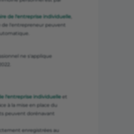
ire de l'entreprise individuelle
,
lle de l'entrepreneur peuvent
 automatique.
ssionnel ne s'applique
2022.
e l'entreprise individuelle
et
ce à la mise en place du
dants peuvent dorénavant
ectement enregistrées au