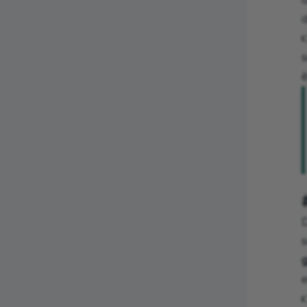
d
s
D
e