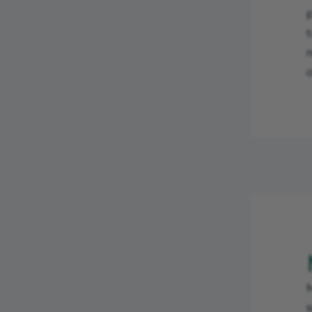
p
r
M
s