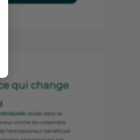
 ce qui change
l
ndividuelle
réside dans sa
eneur contre les créanciers
de l'entrepreneur bénéficiait
trimoine personnel est par