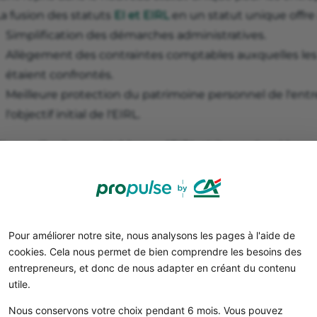
La fusion des statuts
EI et EIRL
en un statut unique offre a
Simplification des démarches administratives.
Allègement des contraintes comptables auxquelles les
étaient confrontés.
Meilleure protection du patrimoine personnel de l'ent
l'objectif initial de l'EIRL.
ien qu'il soit regrettable que l'EIRL n'ait pas réussi à ga
évolution vers un statut unique offre de nouvelles persp
ceux envisageant de se lancer dans une
entreprise indiv
ntrepreneurs auront désormais la possibilité de bénéfic
lus adapté à leurs besoins, favorisant ainsi l'esprit d'ent
Pour améliorer notre site, nous analysons les pages à l'aide de
cookies. Cela nous permet de bien comprendre les besoins des
Propulse by CA, votre compte pro
entrepreneurs, et donc de nous adapter en créant du contenu
utile.
100 % en ligne
Nous conservons votre choix pendant 6 mois. Vous pouvez