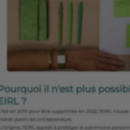
Pourquoi il n'est plus possib
EIRL ?
réé en 2010 pour être supprimée en 2022, l'EIRL n'a pas 
ntérêt parmi les entrepreneurs.
 l'origine, l'EIRL aspirait à protéger le patrimoine perso