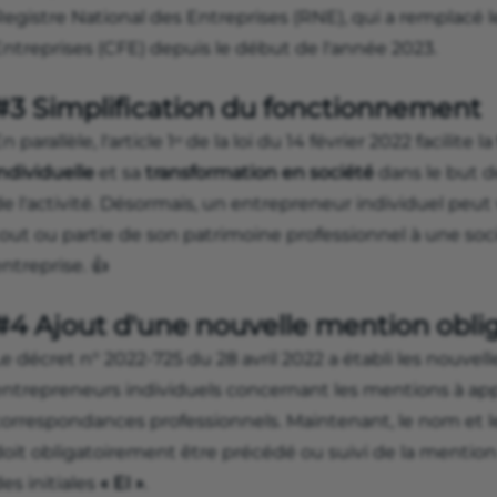
Registre National des Entreprises (RNE), qui a remplacé 
Entreprises (CFE) depuis le début de l'année 2023.
#3 Simplification du fonctionnement
n parallèle, l'article 1ᵉʳ de la loi du 14 février 2022 facilite la
ndividuelle
et sa
transformation en société
dans le but d
de l'activité. Désormais, un entrepreneur individuel peu
out ou partie de son patrimoine professionnel à une socié
ntreprise. 👍
#4 Ajout d'une nouvelle mention obli
e décret n° 2022-725 du 28 avril 2022 a établi les nouvell
entrepreneurs individuels concernant les mentions à ap
correspondances professionnels. Maintenant, le nom et 
doit obligatoirement être précédé ou suivi de la mentio
es initiales
« EI »
.