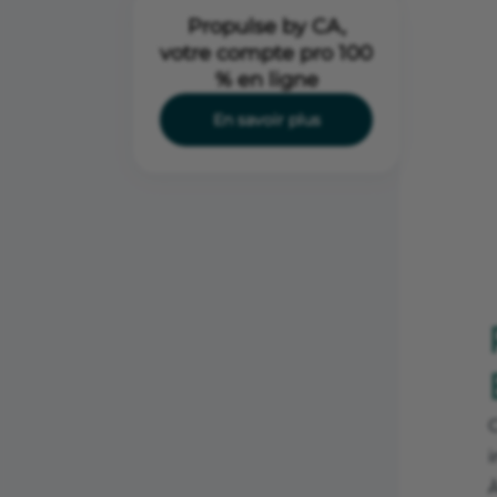
Propulse by CA,
votre compte pro 100
% en ligne
En savoir plus
C
i
À