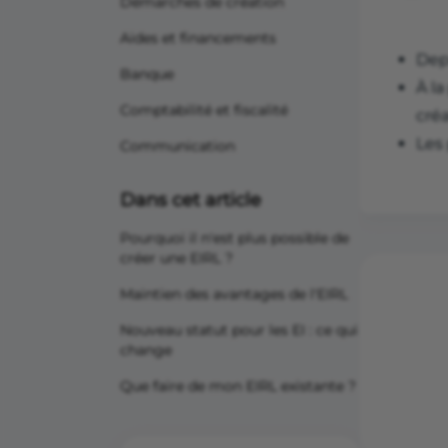
Démarches de création
Aides et financements
Depu
Banque
À l
Comptabilité et fiscalité
créa
Les
Communication
Dans cet article
Pourquoi il n'est plus possible de
créer une EIRL ?
Maintien des avantages de l'EIRL
Nouveau statut pour les EI : ce qui
change
Que faire de mon EIRL existante ?