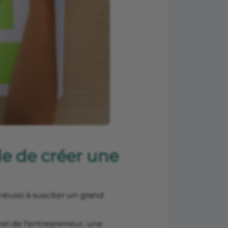
le de créer une
réussi à susciter un grand
nnel de l'entrepreneur, une