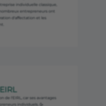
treprise individuelle classique,
de nombreux entrepreneurs ont
ation d'affectation et les
nt.
'EIRL
ion de l'EIRL, car ses avantages
reneurs individuels. 🥳