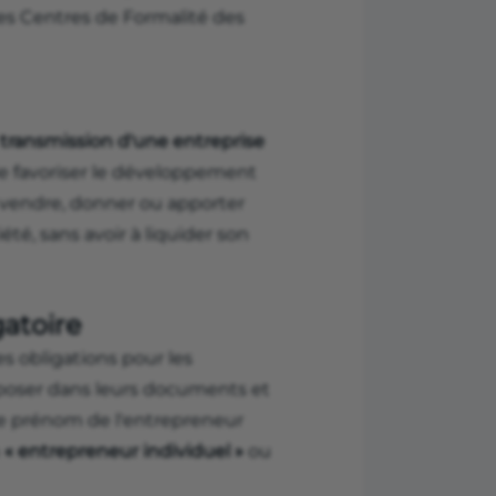
les Centres de Formalité des
transmission d'une entreprise
e favoriser le développement
t vendre, donner ou apporter
té, sans avoir à liquider son
gatoire
es obligations pour les
poser dans leurs documents et
le prénom de l'entrepreneur
n
« entrepreneur individuel »
ou