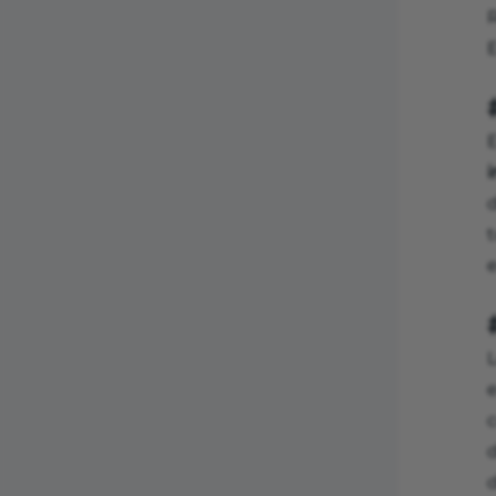
E
i
t
e
L
d