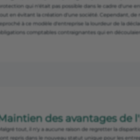
rotection qui n'était pas possible dans le cadre d'une en
tout en évitant la création d'une société. Cependant, 
eproché à ce modèle d'entreprise la lourdeur de la déclar
obligations comptables contraignantes qui en découlaie
Maintien des avantages de l
algré tout, il n'y a aucune raison de regretter la disparit
ont repris dans le nouveau statut unique pour les entrep