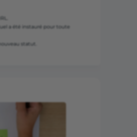
IRL.
uel a été instauré pour toute
nouveau statut.