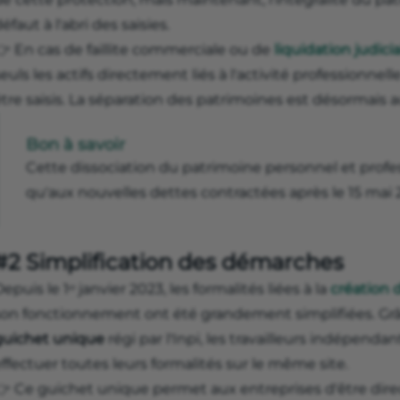
éfaut à l'abri des saisies.
👉 En cas de faillite commerciale ou de
liquidation judicia
euls les actifs directement liés à l'activité professionne
être saisis. La séparation des patrimoines est désormais
Bon à savoir
Cette dissociation du patrimoine personnel et profe
qu'aux nouvelles dettes contractées après le 15 mai 
#2 Simplification des démarches
epuis le 1ᵉʳ janvier 2023, les formalités liées à la
création d
son fonctionnement ont été grandement simplifiées. Grâ
guichet unique
régi par l'Inpi, les travailleurs indépen
ffectuer toutes leurs formalités sur le même site.
👉 Ce guichet unique permet aux entreprises d'être dir