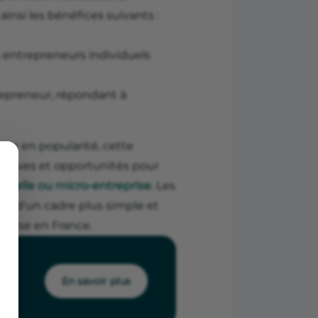
insi les bénéfices suivants :
 entrepreneurs individuels
repreneur, répondant à
gner en popularité, cette
ectives et opportunités pour
iduelle ou micro-entreprise
. Les
ier d'un cadre plus simple et
reprise en France.
En savoir plus