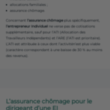
allocations familiales ;
assurance chômage.
Concernant
l’assurance chômage
plus spécifiquement,
l’entrepreneur Individuel
ne verse pas de cotisations
supplémentaire, sauf pour l’ATI (Allocation des
Travailleurs Indépendants) et l’ARE (l’ATI est prioritaire).
L’ATI est attribuée à ceux dont l’activitén’est plus viable
(caractère correspondant à une baisse de 30 % au moins
des revenus).
L’assurance chômage pour le
dirigeant d’une EI