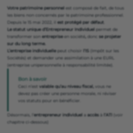
Votre patrimoine personnel
est composé de fait, de tous
les biens non concernés par le patrimoine professionnel.
Depuis le 15 mai 2022, il
est protégé par défaut
.
Le statut unique d’Entrepreneur Individuel
permet de
transformer son
entreprise
en société
,
donc
se projeter
sur du long terme.
L’entreprise individuelle
peut choisir
l’IS
(Impôt sur les
Sociétés) et demander une assimilation à une EURL
(entreprise unipersonnelle à responsabilité limitée).
Bon à savoir
Ceci n’est
valable qu’au niveau fiscal,
vous ne
devez pas créer une personne morale, ni réviser
vos statuts pour en bénéficier.
Désormais, l’
entrepreneur individuel
a
accès
à
l’ATI
(voir
chapitre ci-dessous)