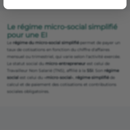
Le régime micro-social simplifié
pour une EI
Le
régime du micro-social simplifié
permet de payer un
taux de cotisations en fonction du chiffre d'affaires
mensuel ou trimestriel, qui varie selon l'activité exercée.
Le statut social du
micro
-
entrepreneur
est celui de
Travailleur Non Salarié (TNS), affilié à la
SSI
. Son
régime
social
est celui du «
micro
-
social
»,
régime
simplifié
de
calcul et de paiement des cotisations et contributions
sociales obligatoires.