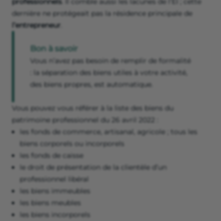
professionnels
. Il comble aussi les lacunes de l’EI ; cette
dernière ne protégeait pas la résidence principale de
l’entrepreneur
.
Bon à savoir
Vous n’avez pas besoin de remplir de formalité
: la séparation des biens utiles à votre activité,
des biens propres, est automatique.
Vous pouvez vous référer à la liste des biens du
patrimoine professionnel du 26 avril 2022 :
les fonds de commerce, artisanal, agricole ; tous les
biens corporels ou incorporels
les fonds de caisse
le droit de présentation de la clientèle d’un
professionnel libéral
les biens immeubles
les biens meubles
les biens incorporels