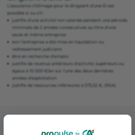
L’assurance chômage pour le dirigeant d’une EI est
possible si ou s'il :
justifie d’une activité non salariée pendant une période
minimale de 2 années consécutives au titre d'une
seule et même entreprise
son l’entreprise a été mise en liquidation ou
redressement judiciaire
être en recherche d’emploi
justifie de revenus antérieurs d’activité, supérieurs ou
égaux à 10 000 €/an sur l'une des deux dernières
années d'exploitation
justifie de ressources inférieures à 575,52 €, (RSA)