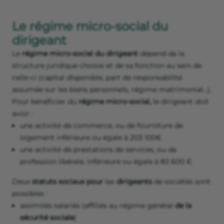
Le régime micro-social du
dirigeant
Le
régime micro-social du dirigeant
dépend de la
structure juridique choisie et de sa fonction au sein de
celle-ci (capital disponible, part de responsabilité
assumée sur les biens personnels, régime matrimonial…).
Pour bénéficier du
régime micro-social,
le dirigeant doit
avoir :
une activité de commerce, ou de fourniture de
logement inférieure ou égale à 203 100€
une activité de prestations de services, ou de
profession libérale, inférieure ou égale à 83 600 €
Deux
statuts sociaux pour
les
dirigeants
de sociétés sont
possibles :
assimilés salariés (affiliés au régime général
de la
sécurité sociale
)