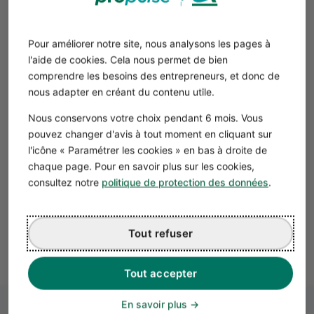
Les charges sociales et fiscales
de l’EI
Pour améliorer notre site, nous analysons les pages à
l'aide de cookies. Cela nous permet de bien
En optant pour l’
IS
(Impôt sur les Sociétés),
comprendre les besoins des entrepreneurs, et donc de
l’E
ntrepreneur Individuel
se prive du bénéfice du régime
nous adapter en créant du contenu utile.
micro-entreprise.
Soumis au
régime des travailleurs indépendants
, c’est-à-
Nous conservons votre choix pendant 6 mois. Vous
dire, à la
SSI,
Sécurité Sociale des Indépendants, vous
pouvez changer d'avis à tout moment en cliquant sur
cotiserez sur la base du revenu professionnel pris en
l'icône « Paramétrer les cookies » en bas à droite de
compte pour le calcul de l’
IR.
chaque page. Pour en savoir plus sur les cookies,
Le nouveau statut
unique de l’Entrepreneur Individuel,
consultez notre
politique de protection des données
.
s'applique à vos nouvelles créances. Toutefois, si vous
aviez créé une
EIRL avant la date du 15 mai 2022,
les
règles anciennes continuent de s'appliquer pour vos
Tout refuser
créances antérieures à la date du changement de loi.
Tout accepter
En savoir plus