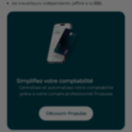
les travailleurs indépendants (affilié à la
SSI
).
Simplifiez votre comptabilité
Centralisez et automatisez votre comptabilité
grâce à votre compte professionnel Propulse
Découvrir Propulse