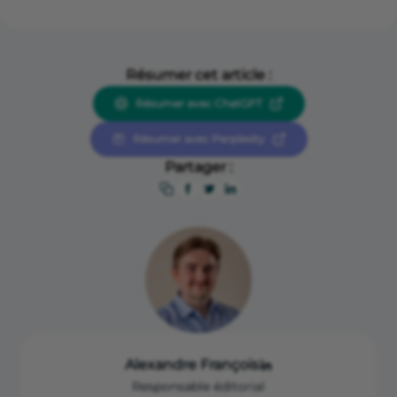
Résumer cet article :
Résumer avec ChatGPT
Résumer avec Perplexity
Partager :
Alexandre François
Responsable éditorial