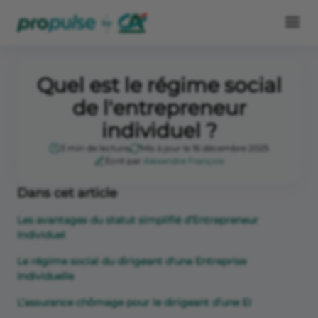
Quel est le régime social
de l'entrepreneur
individuel ?
3 min de lecture
Mis à jour le 16 décembre 2025
Écrit par
Alexandre François
Dans cet article
Les avantages du statut simplifié d’Entrepreneur
Individuel
Le régime social du dirigeant d'une Entreprise
Individuelle
L’assurance chômage pour le dirigeant d’une EI