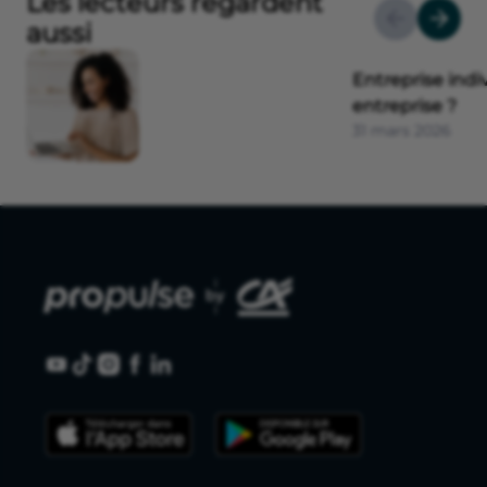
Les lecteurs regardent
aussi
Entreprise indi
entreprise ?
31 mars 2026