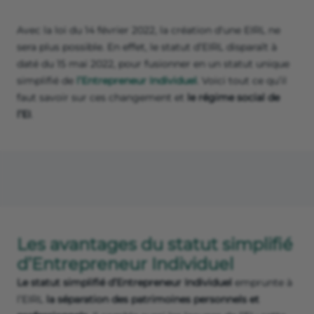
Avec la loi du 14 février 2022, la création d'une EIRL ne
sera plus possible. En effet, le statut d’EIRL disparaît à
daté du 15 mai 2022, pour fusionner en un statut unique
simplifié de
l’Entrepreneur Individuel
. Voici tout ce qu’il
faut savoir sur ces changement et
le régime social de
l’EI
.
Les avantages du statut simplifié
d’Entrepreneur Individuel
Le statut simplifié
d’Entrepreneur Individuel
emprunte à
l’EIRL
la séparation des patrimoines personnels et