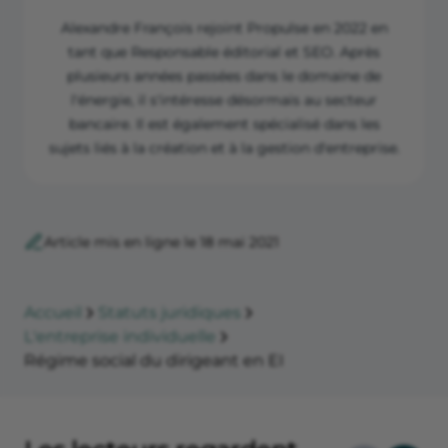
Alexandre François rejoint Propulse en 2022 en
tant que Responsable éditorial et SEO. Après
plusieurs années passées dans le domaine de
l'énergie, il s'intéresse désormais au secteur
bancaire. Il est également spécialisé dans les
sujets liés à la création et à la gestion d'entreprise.
Article mis en ligne le 18 mai 2021
Accueil
Statuts juridiques
L'entreprise individuelle
Régime social du dirigeant en EI