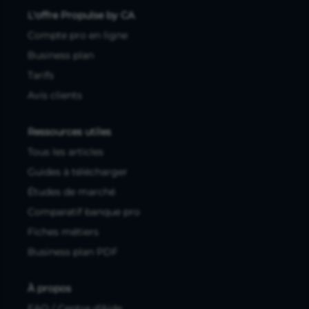
L'offre Propulse by CA
Compte pro en ligne
Business plan
Tarifs
Avis clients
Ressources utiles
Tous les articles
Guides à télécharger
Études de marché
Comparatif banque pro
Fiches métiers
Business plan PDF
À propos
FAQ / Centre d'Aide