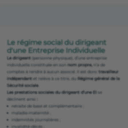
Le régime social du dirigeant
d'une Entreprise Individuelle
Le dirigeant
(personne physique), d’une entreprise
individuelle constituée en son
nom propre,
n’a de
comptes à rendre à aucun associé. Il est donc
travailleur
indépendant
et relève à ce titre, du
Régime général de la
Sécurité sociale
.
Les prestations sociales du dirigeant d’une EI
se
déclinent ainsi
:
retraite de base et complémentaire ;
maladie-maternité ;
indemnités journalières ;
invalidité-décès ;