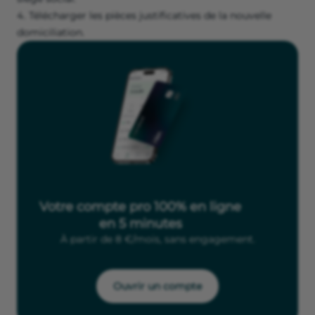
Télécharger les pièces justificatives de la nouvelle
domiciliation.
Votre compte pro 100% en ligne
en 5 minutes
À partir de 8 €/mois, sans engagement.
Ouvrir un compte