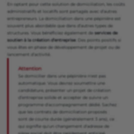
En optant pour cette solution de domiciliation, les coûts
administratifs et locatifs sont partagés avec d’autres
entrepreneurs. La domiciliation dans une pépinière est
souvent plus abordable que dans d’autres types de
structures. Vous bénéficiez également de
services de
soutien à la création d’entreprise
. Des points positifs si
vous êtes en phase de développement de projet ou de
lancement d’activité.
Attention
Se domicilier dans une pépinière n'est pas
automatique. Vous devrez soumettre une
candidature, présenter un projet de création
d’entreprise solide et accepter de suivre un
programme d'accompagnement dédié. Sachez
que les contrats de domiciliation proposés
sont de courte durée (généralement 3 ans), ce
qui signifie qu'un changement d'adresse de
siège social doit être rapidement anticipé.