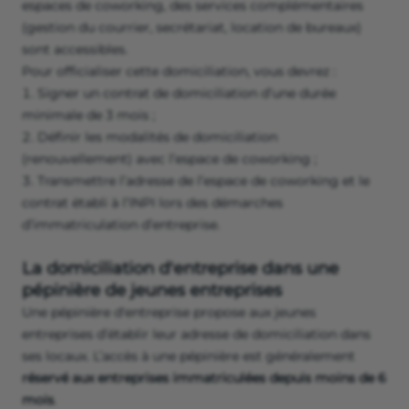
espaces de coworking, des services complémentaires
(gestion du courrier, secrétariat, location de bureaux)
sont accessibles.
Pour officialiser cette domiciliation, vous devrez :
Signer un contrat de domiciliation d’une durée
minimale de 3 mois ;
Définir les modalités de domiciliation
(renouvellement) avec l’espace de coworking ;
Transmettre l’adresse de l’espace de coworking et le
contrat établi à l’INPI lors des démarches
d’immatriculation d’entreprise.
La domiciliation d'entreprise dans une
pépinière de jeunes entreprises
Une pépinière d'entreprise propose aux jeunes
entreprises d’établir leur adresse de domiciliation dans
ses locaux. L’accès à une pépinière est généralement
réservé aux entreprises immatriculées depuis moins de 6
mois
.