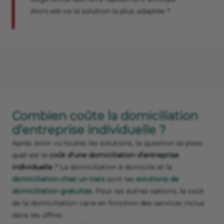
Alors est-ce la solution la plus adaptée ?
Combien coûte la domiciliation
d’entreprise individuelle ?
Après avoir vu toutes les solutions, la question se pose :
quel est le
coût d’une domiciliation d’entreprise
individuelle
? La domiciliation à domicile et la
domiciliation chez un tiers
sont les
solutions de
domiciliation gratuites
. Pour les autres options, le coût
de la domiciliation varie en fonction des services inclus
dans les offres.