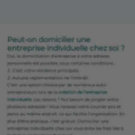
Peut-on domicilier une
entreprise individuelle chez soi ?
Oui, la domiciliation d’entreprise à votre adresse
personnelle est possible, sous certaines conditions :
C’est votre résidence principale.
Aucune réglementation ne l'interdit.
C’est une option choisie par de nombreux auto-
entrepreneurs lors de la
création de l’entreprise
individuelle
. Les raisons ? Nul besoin de jongler entre
plusieurs adresses ! Vous recevez votre courrier pro et
perso au même endroit, ce qui facilite l’organisation. En
plus d’être pratique, c’est gratuit. Domicilier une
entreprise individuelle chez soi vous évite les frais liés à