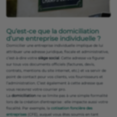
Qu’est-ce que la domiciliation
d’une entreprise individuelle ?
Domicilier une entreprise individuelle implique de lui
attribuer une adresse juridique, fiscale et administrative,
c’est-à-dire votre
siège social
. Cette adresse va figurer
sur tous vos documents officiels (factures, devis,
contrats, mentions du site internet, etc.) et va servir de
point de contact pour vos clients, vos fournisseurs et
l’administration. C’est également à cette adresse que
vous recevrez votre courrier pro.
La
domiciliation
ne se limite pas à une simple formalité
lors de la création d’entreprise : elle impacte aussi votre
fiscalité. Par exemple, la
cotisation foncière des
entreprises
(CFE), auquel vous êtes soumis en tant