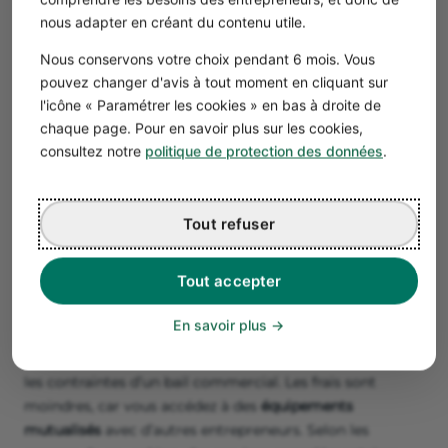
nous adapter en créant du contenu utile.
Si vous possédez ou louez un local pour l’exercice de
votre activité professionnelle, pourquoi ne pas en faire le
Nous conservons votre choix pendant 6 mois. Vous
siège social de l’entreprise ? En domiciliant l’entreprise
pouvez changer d'avis à tout moment en cliquant sur
individuelle dans un local commercial ou professionnel,
l'icône « Paramétrer les cookies » en bas à droite de
votre adresse personnelle ne sera pas rendue publique.
chaque page. Pour en savoir plus sur les cookies,
Seuls les frais d’acquisition ou de location du local sont à
consultez notre
politique de protection des données
.
anticiper.
La domiciliation d'entreprise dans un
Tout refuser
coworking
Vous avez fait le choix de rejoindre un espace de
Tout accepter
coworking pour créer votre réseau ? C’est également
une solution à considérer pour y domicilier son
En savoir plus
entreprise individuelle.
En effet, vous bénéficiez d’un cadre professionnel sans
les contraintes d’un bail commercial. Les frais sont
moindres, car vous accédez à des
équipements
mutualisés
avec d’autres entrepreneurs. Selon les