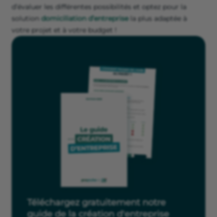
d’évaluer les différentes possibilités et optez pour la
solution
domiciliation d’entreprise
la plus adaptée à
votre projet et à votre budget !
Téléchargez gratuitement notre
guide de la création d'entreprise