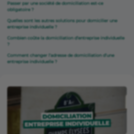
Passer par une société de domiciliation est-ce
obligatoire ?
Quelles sont les autres solutions pour domicilier une
entreprise individuelle ?
Combien coûte la domiciliation d’entreprise individuelle
?
Comment changer l’adresse de domiciliation d’une
entreprise individuelle ?