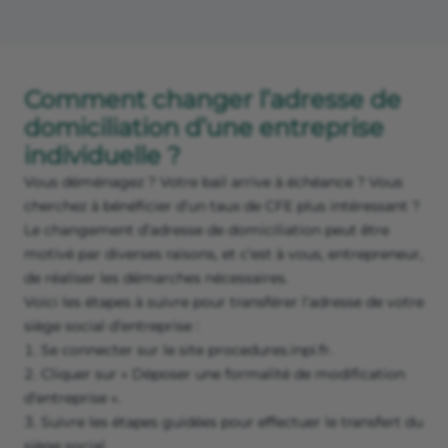
Comment changer l’adresse de
domiciliation d’une entreprise
individuelle ?
Vous déménagez ? Votre bail arrive à échéance ? Vous
cherchez à bénéficier d’un taux de CFE plus intéressant ?
Le changement d’adresse de domiciliation peut être
motivé par diverses raisons, et c’est à vous, entrepreneur,
de réaliser les démarches nécessaires.
Voici les étapes à suivre pour transférer l’adresse de votre
siège social d’entreprise :
Se connecter sur le site procedures.inpi.fr.
Cliquer sur « Déposer une formalité de modification
d’entreprise ».
Suivre les étapes guidées pour effectuer le transfert du
siège social.