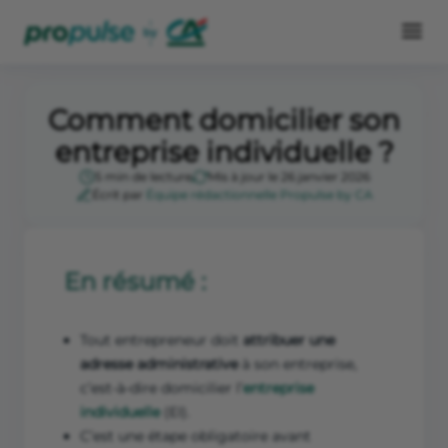
Comment domicilier son
entreprise individuelle ?
5 min de lecture
Mis à jour le 26 janvier 2026
Écrit par
Équipe rédactionnelle Propulse by CA
En résumé :
Tout entrepreneur doit
attribuer une
adresse administrative
à son entreprise,
c’est-à-dire domicilier l’
entreprise
individuelle
(EI).
C’est une étape obligatoire avant