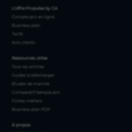
L'offre Propulse by CA
Compte pro en ligne
Business plan
Tarifs
Avis clients
Ressources utiles
Tous les articles
Guides à télécharger
Études de marché
Comparatif banque pro
Fiches métiers
Business plan PDF
À propos