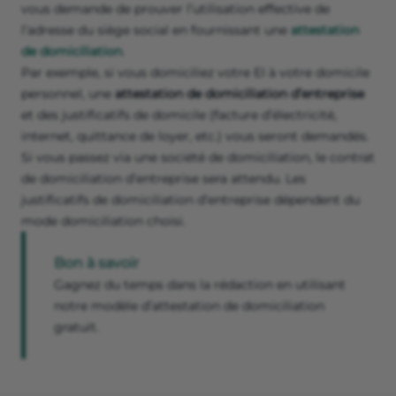
vous demande de prouver l’utilisation effective de
l’adresse du siège social en fournissant une
attestation
de domiciliation
.
Par exemple, si vous domiciliez votre EI à votre domicile
personnel, une
attestation de domiciliation d’entreprise
et des justificatifs de domicile (facture d’électricité,
internet, quittance de loyer, etc.) vous seront demandés.
Si vous passez via une société de domiciliation, le contrat
de domiciliation d’entreprise sera attendu. Les
justificatifs de domiciliation d’entreprise dépendent du
mode domiciliation choisi.
Bon à savoir
Gagnez du temps dans la rédaction en utilisant
notre modèle d’attestation de domiciliation
gratuit.