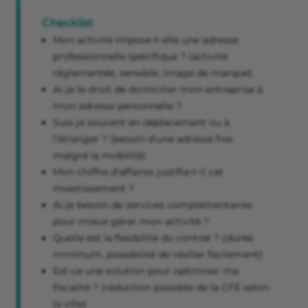
Checklist
Mon activité impose-t-elle une adresse
professionnelle spécifique ? (activité
réglementée, sensible, image de marque)
Ai-je le droit de domicilier mon entreprise à
mon adresse personnelle ?
Suis-je souvent en déplacement ou à
l’étranger ? (besoin d’une adresse fixe
malgré la mobilité)
Mon chiffre d’affaires justifie-t-il cet
investissement ?
Ai-je besoin de services complémentaires
pour mieux gérer mon activité ?
Quelle est la flexibilité du contrat ? (durée
minimum, possibilité de résilier facilement)
Est-ce une solution pour optimiser ma
fiscalité ? (réduction possible de la CFE selon
la ville)