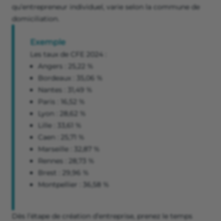
qu’entrepreneur individuel, varie selon la commune de
domiciliation.
Exemple
Les taux de CFE 2024 :
Angers : 25,22 %
Bordeaux : 35,06 %
Nantes : 31,49 %
Paris : 16,52 %
Lyon : 28,62 %
Lille : 33,61 %
Caen : 25,71 %
Marseille : 32,87 %
Rennes : 28,73 %
Brest : 29,96 %
Montpellier : 36,58 %
Dès l’étape de création d’entreprise, prenez le temps