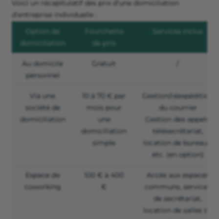
Voici un récapitulatif des prix d’une domiciliation
d'entreprise individuelle :
Option de
Fourchette
Services inclus
domiciliation
de prix
Au domicile
Gratuit
/
personnel
Via une
10 à 70 € par
Gestion/réexpédition
société de
mois pour
du courrier
domiciliation
une
Gestion des appels,
domiciliation
télésecrétariat,
simple
location de bureaux,
etc. (en option)
Espace de
100 € à 400
Accès aux espaces
coworking
€
communs, services
de secrétariat,
location de salles de