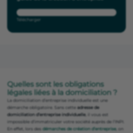
Télécharger
Quelles sont les obligations
légales liées à la domiciliation ?
La domiciliation d’entreprise individuelle est une
démarche obligatoire. Sans cette
adresse de
domiciliation d’entreprise individuelle
, il vous est
impossible d’immatriculer votre société auprès de l’INPI.
En effet, lors des
démarches de création d’entreprise
, on