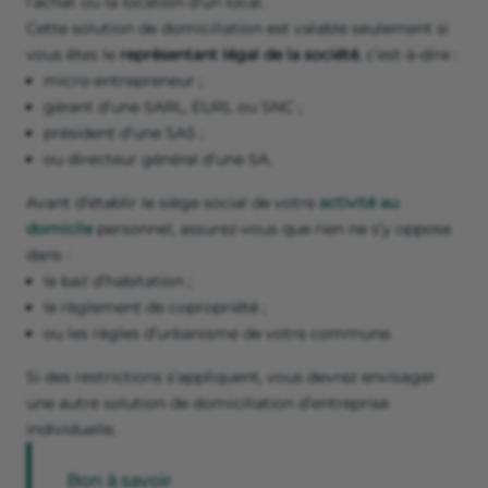
l’achat ou la location d’un local.
Cette solution de domiciliation est valable seulement si
vous êtes le
représentant légal de la société
, c’est-à-dire :
micro-entrepreneur ;
gérant d’une SARL, EURL ou SNC ;
président d’une SAS ;
ou directeur général d’une SA.
Avant d’établir le siège social de votre
activité au
domicile
personnel, assurez-vous que rien ne s’y oppose
dans :
le bail d’habitation ;
le règlement de copropriété ;
ou les règles d’urbanisme de votre commune.
Si des restrictions s’appliquent, vous devrez envisager
une autre solution de domiciliation d’entreprise
individuelle.
Bon à savoir