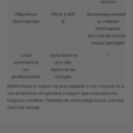
réunion
Pépinières
100 € à 400
Accompagnement à
d’entreprises
€
la création
d'entreprise,
services de soutien,
locaux partagés
Local
Varie selon le
/
commercial
prix des
ou
loyers et les
professionnel
charges
Réfléchissez à l’option la plus adaptée à vos moyens et à
vos ambitions, en gardant à l’esprit que vous pourrez
toujours modifier l’adresse de votre siège social une fois
l’activité lancée.