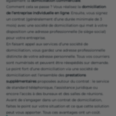
également la
domiciliation commerciale
.
Comment cela se passe ? Vous réalisez la
domiciliation
de l’entreprise individuelle en ligne
. Ensuite, vous signez
un contrat (généralement d’une durée minimale de 3
mois) avec une société de domiciliation qui met à votre
disposition une adresse professionnelle (le siège social)
pour votre entreprise.
En faisant appel aux services d’une société de
domiciliation, vous gardez une adresse professionnelle
distincte de votre adresse personnelle. Tous vos courriers
sont numérisés et peuvent être réexpédiés sur demande.
Le point fort d’une domiciliation via une société de
domiciliation est l’ensemble des
prestations
supplémentaires
proposées autour du contrat : le service
de standard téléphonique, l’assistance juridique ou
encore l’accès à des bureaux et des salles de réunions.
Avant de s’engager dans un contrat de domiciliation,
faites le point sur votre situation et ce que cette solution
peut vous apporter. Tous ces avantages ont un coût.