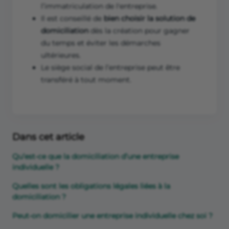
l’immatriculation de l'entreprise.
Il est conseillé de
bien choisir la solution de
domiciliation
dès la création pour gagner
du temps et éviter les démarches
ultérieures.
Le siège social de l’entreprise peut être
transféré à tout moment.
Dans cet article
Qu’est-ce que la domiciliation d’une entreprise
individuelle ?
Quelles sont les obligations légales liées à la
domiciliation ?
Peut-on domicilier une entreprise individuelle chez soi ?