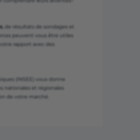
r comprendre leurs attentes !
s
, de résultats de sondages et
ources peuvent vous être utiles
otre rapport avec des
omiques (INSEE) vous donne
es nationales et régionales
ion de votre marché.