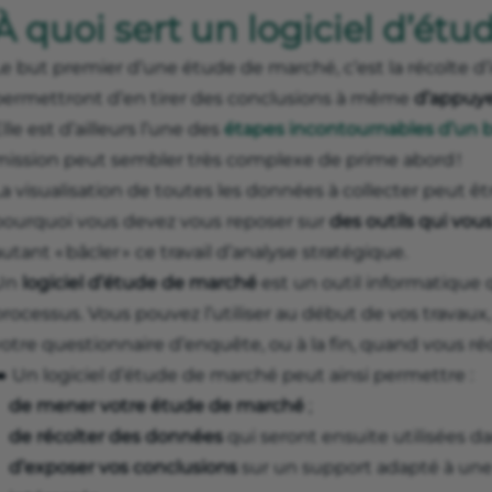
À quoi sert un logiciel d’ét
Le but premier d’une étude de marché, c’est la récolte d
permettront d’en tirer des conclusions à même
d’appuyer
lle est d’ailleurs l’une des
étapes incontournables d’un 
mission peut sembler très complexe de prime abord !
a visualisation de toutes les données à collecter peut êtr
pourquoi vous devez vous reposer sur
des outils qui vous
utant « bâcler » ce travail d’analyse stratégique.
Un
logiciel d’étude de marché
est un outil informatique 
processus. Vous pouvez l’utiliser au début de vos travau
otre questionnaire d’enquête, ou à la fin, quand vous ré
️ Un logiciel d’étude de marché peut ainsi permettre :
de mener votre étude de marché
;
de récolter des données
qui seront ensuite utilisées da
d’exposer vos conclusions
sur un support adapté à une 