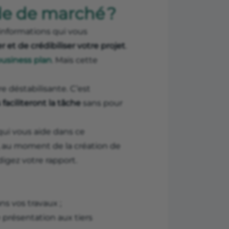
ude de marché ?
’informations qui vous
 et de crédibiliser votre projet
.
business plan
. Mais cette
e déstabilisante. C’est
 faciliteront la tâche
sans pour
qui vous aide dans ce
x, au moment de la création de
digez votre rapport.
ns vos travaux ;
présentation aux tiers