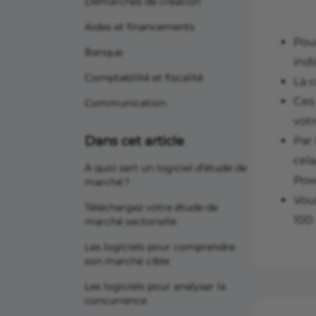
Démarches de création
Aides et financements
Pour
Banque
ind
Comptabilité et fiscalité
La 
Ces
Communication
votr
Dans cet article
Par 
cela
À quoi sert un logiciel d’étude de
Pow
marché ?
Vou
Téléchargez votre étude de
100 
marché sectorielle
Les logiciels pour comprendre
son marché cible
Les logiciels pour analyser la
concurrence