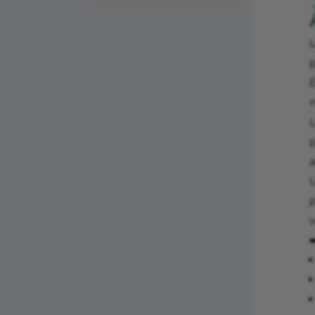
E
L
a
v
➡