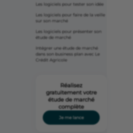
Les logiciels pour tester son idée
Les logiciels pour faire de la veille
sur son marché
Les logiciels pour présenter son
étude de marché
Intégrer une étude de marché
dans son business plan avec Le
Crédit Agricole
Réalisez
gratuitement votre
étude de marché
complète
Je me lance