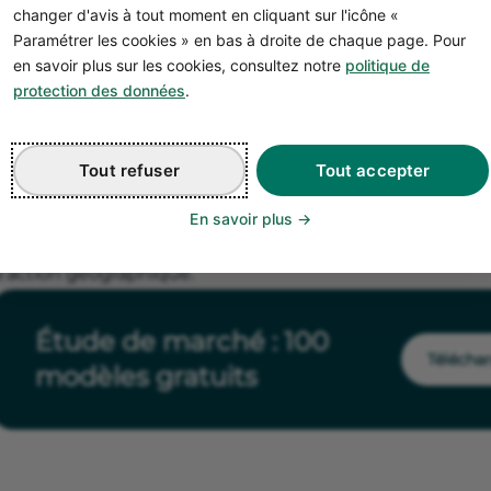
sectorielle
changer d'avis à tout moment en cliquant sur l'icône «
Paramétrer les cookies » en bas à droite de chaque page. Pour
Le Crédit Agricole met à votre disposition gratuitement
en savoir plus sur les cookies, consultez notre
politique de
ui vous aideront à comprendre votre secteur d’activité. E
protection des données
.
de données nationales, mais peuvent constituer une bonn
étude de marché locale.
Tout refuser
Tout accepter
️ Pour exploiter ces ressources, il vous suffit de :
sélectionner le
modèle d’étude de marché
le plus proc
En savoir plus
le personnaliser en l’adaptant aux spécificités de votr
d’action géographique.
Étude de marché : 100
Télécha
modèles gratuits