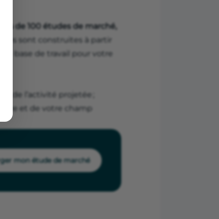
près de 100 études de marché,
lles sont construites à partir
e base de travail pour votre
he de l’activité projetée ;
e offre et de votre champ
rger mon étude de marché