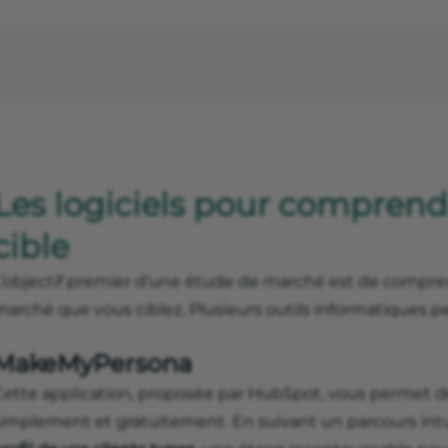
Les logiciels pour compren
cible
L’objectif premier d’une étude de marché est de compr
marché que vous ciblez. Plusieurs outils informatiques p
MakeMyPersona
Cette application, proposée par HubSpot, vous permet d
simplement et gratuitement. En suivant un parcours intu