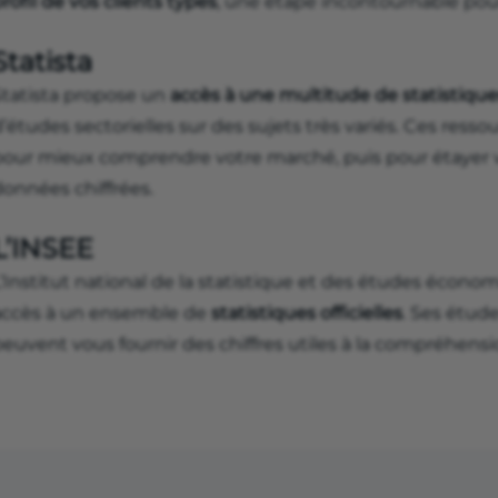
rofil de vos clients types
, une étape incontournable pou
Statista
Statista propose un
accès à une multitude de statistique
’études sectorielles sur des sujets très variés. Ces ress
pour mieux comprendre votre marché, puis pour étayer v
données chiffrées.
L’INSEE
L’Institut national de la statistique et des études écon
accès à un ensemble de
statistiques officielles
. Ses étud
peuvent vous fournir des chiffres utiles à la compréhens