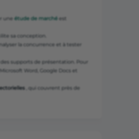
er une
étude de marché
est
ilite sa conception.
analyser la concurrence et à tester
 des supports de présentation. Pour
e Microsoft Word, Google Docs et
ctorielles
, qui couvrent près de