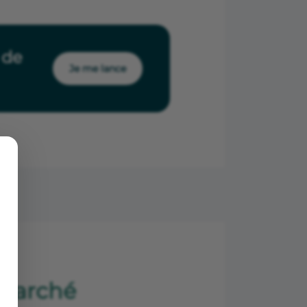
 de
Je me lance
 marché