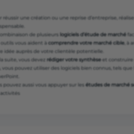
 réussir une création ou une reprise d’entreprise, réalis
ispensable.
combinaison de plusieurs
logiciels d’étude de marché
fac
 outils vous aident à
comprendre votre marché cible
, à 
e idée auprès de votre clientèle potentielle.
la suite, vous devez
rédiger votre synthèse
et construire
, vous pouvez utiliser des logiciels bien connus, tels qu
erPoint.
s pouvez aussi vous appuyer sur les
études de marché se
activités