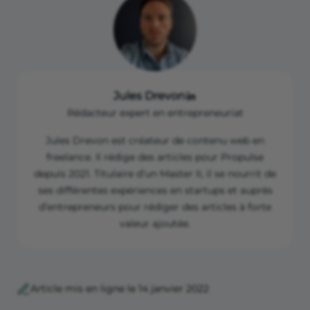
Jules Drevon
Rédacteur expert en entrepreneuriat
Jules Drevon est créateur de contenu web en
freelance. Il rédige des articles pour Propulse
depuis 2021. Titulaire d’un Master II, il se nourrit de
ses différentes expériences en startups et auprès
d’entrepreneurs pour rédiger des articles à forte
valeur ajoutée.
Article mis en ligne le 14 janvier 2022