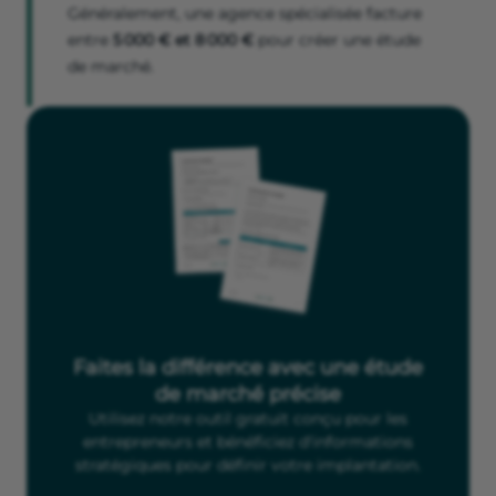
Généralement, une agence spécialisée facture
entre
5 000 € et 8 000 €
pour créer une étude
de marché.
Faites la différence avec une étude
de marché précise
Utilisez notre outil gratuit conçu pour les
entrepreneurs et bénéficiez d'informations
stratégiques pour définir votre implantation.