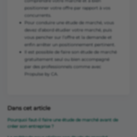
comprendre votre marché et à bien
positionner votre offre par rapport à vos
concurrents.
Pour conduire une étude de marché, vous
devez d’abord étudier votre marché, puis
vous pencher sur l’offre et la demande et
enfin arrêter un positionnement pertinent.
Il est possible de faire son étude de marché
gratuitement seul ou bien accompagné
par des professionnels comme avec
Propulse by CA.
Dans cet article
Pourquoi faut-il faire une étude de marché avant de
créer son entreprise ?