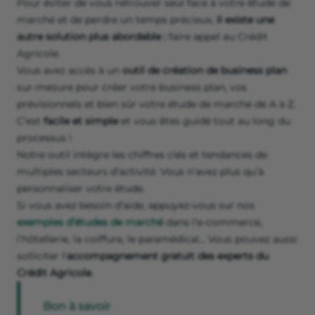
Pour éviter de vous retrouver seul face à votre étude de
marché et de perdre un temps précieux,
il existe une
autre solution plus abordable :
faire appel au Crédit
Agricole.
Vous avez accès à un
outil de création de business plan
sur-mesure pour créer votre business plan, vos
prévisionnels et bien sûr votre étude de marché de A à Z.
C’est
facile et simple
et vous êtes guidé tout au long du
processus !
Notre outil intègre les chiffres clés et tendances de
multiples secteurs d’activité. Vous n’avez plus qu’à
personnaliser votre étude.
Si vous avez besoin d’aide, appuyez-vous sur nos
exemples d’études de marché
dans l’e-commerce,
l’hôtellerie, la coiffure, le paramédical… Vous pouvez aussi
solliciter l'
accompagnement gratuit des experts du
Crédit Agricole
.
Bon à savoir