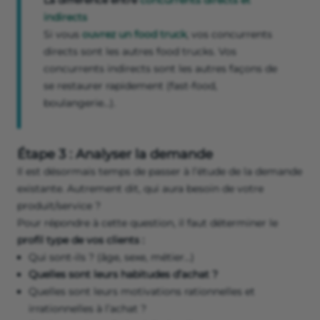
La différence entre
concurrents directs et
indirects
Si vous
ouvrez un food truck
, vos concurrents
directs sont les autres food trucks. Vos
concurrents indirects sont les autres façons de
se restaurer rapidement (fast-food,
boulangerie…).
Étape 3 : Analyser la demande
Il est désormais temps de passer à l’étude de la demande
existante. Autrement dit, qui aura besoin de votre
produit/service ?
Pour répondre à cette question, il faut déterminer le
profil type de vos clients :
Qui sont-ils ? (âge, sexe, métier…)
Quelles sont leurs habitudes d’achat ?
Quelles sont leurs motivations rationnelles et
irrationnelles à l’achat ?