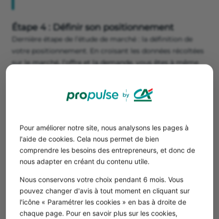
Étape 4 : Définir son positionnement
Dernière étape de l’étude de marché : la définition de
votre positionnement. En croisant les données récoltées
sur le marché, l’offre et la demande, vous êtes à même
de
choisir un positionnement pertinent.
Votre positionnement doit refléter votre avantage
concurrentiel. Il doit mettre en avant vos atouts et
montrer en quoi votre
proposition de valeur est unique
et
non une pâle copie de vos concurrents.
Pour améliorer notre site, nous analysons les pages à
En un mot, c’est ce qui fait que vos clients vont acheter
l'aide de cookies. Cela nous permet de bien
chez vous et non chez votre concurrent.
comprendre les besoins des entrepreneurs, et donc de
nous adapter en créant du contenu utile.
Bon à savoir
Nous conservons votre choix pendant 6 mois. Vous
Avantages concurrentiels
pouvez changer d'avis à tout moment en cliquant sur
Un brevet ou une technologie innovante, des
l'icône « Paramétrer les cookies » en bas à droite de
prix bas, la qualité du produit, une
chaque page. Pour en savoir plus sur les cookies,
spécialisation…