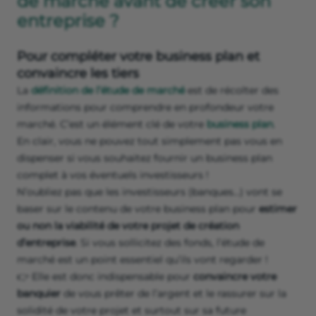
de marché avant de créer son
entreprise ?
Pour compléter votre business plan et
convaincre les tiers
La
définition de l’étude de marché
est de récolter des
informations pour comprendre en profondeur votre
marché. C’est un élément clé de votre
business plan
.
En clair, vous ne pouvez tout simplement pas vous en
dispenser si vous souhaitez fournir un business plan
complet à vos éventuels investisseurs !
N’oubliez pas que les investisseurs (banques…) vont se
baser sur le contenu de votre business plan pour
estimer
ou non la viabilité de votre projet de création
d’entreprise
. Si vous sollicitez des fonds, l’étude de
marché est un point essentiel qu’ils vont regarder !
👉 Elle est donc indispensable pour
convaincre votre
banquier
de vous prêter de l’argent et le rassurer sur la
solidité de votre projet et surtout sur sa future