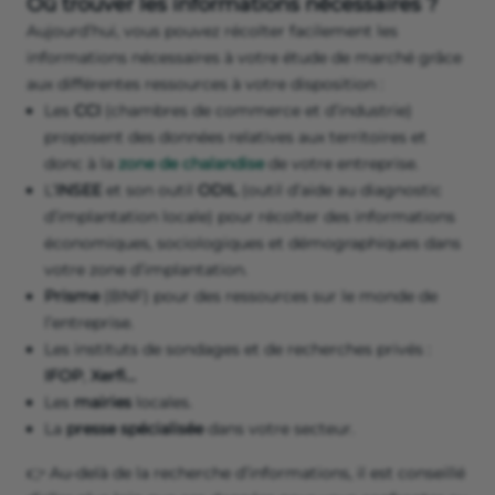
Où trouver les informations nécessaires ?
Aujourd’hui, vous pouvez récolter facilement les
informations nécessaires à votre étude de marché grâce
aux différentes ressources à votre disposition :
Les
CCI
(chambres de commerce et d’industrie)
proposent des données relatives aux territoires et
donc à la
zone de chalandise
de votre entreprise.
L’
INSEE
et son outil
ODIL
(outil d’aide au diagnostic
d’implantation locale) pour récolter des informations
économiques, sociologiques et démographiques dans
votre zone d’implantation.
Prisme
(BNF) pour des ressources sur le monde de
l’entreprise.
Les instituts de sondages et de recherches privés :
IFOP
,
Xerfi…
Les
mairies
locales.
La
presse spécialisée
dans votre secteur.
👉 Au-delà de la recherche d’informations, il est conseillé