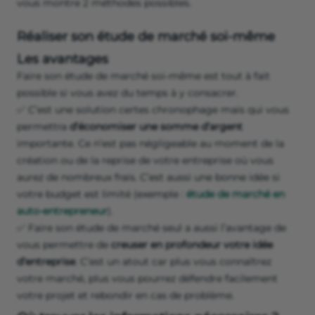
vous montre 2 méthodes possibles.
Réaliser son étude de marché soi-même
Les avantages
Faire son étude de marché soi-même est tout à fait
possible si vous avez du temps à y consacrer.
✅ C’est une solution certes chronophage mais qui vous
permettra
d’économiser une somme d’argent
importante. Ce n’est pas négligeable au moment de la
création ou de la reprise de votre entreprise où vous
aurez de nombreux frais. C’est aussi une bonne idée si
votre budget est limité (exemple :
étude de marché en
auto-entrepreneur
).
✅ Faire son étude de marché seul a aussi l’avantage de
vous permettre de
creuser en profondeur votre idée
d’entreprise
. C’est un atout car plus vous connaîtrez
votre marché, plus vous pourrez défendre facilement
votre projet et rebondir en cas de problème.