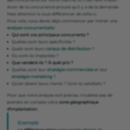
des concurrents sur votre marché. Et c’est tant mieux !
Avoir de la concurrence prouve qu’il y a de la demande.
Mais attention à vous différencier de celle-ci.
Pour cela, vous devez déjà commencer par mener une
analyse concurrentielle
:
Qui sont vos principaux concurrents ?
Quelles sont leurs spécificités ?
Quels sont leurs
canaux de distribution
?
Où sont-ils implantés ?
Que vendent-ils ? À quel prix ?
Quelles sont leur
stratégie commerciale
et leur
stratégie marketing
?
Qu’en disent leurs clients ? Sont-ils satisfaits ?
Pour que votre analyse soit précise, n’oubliez pas de
prendre en compte votre
zone géographique
d’implantation.
Exemple