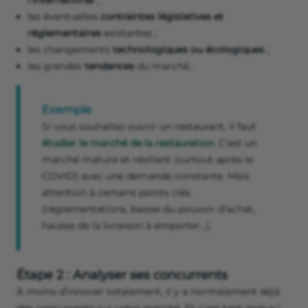
l’international
;
les éventuelles
contraintes législatives et
réglementaires
existantes ;
les changements
technologiques ou écologiques
;
les grandes
tendances
du marché…
Exemple
Si vous souhaitez ouvrir un restaurant, il faut
étudier le marché de la restauration
. C’est un
marché mature et résilient (surtout après le
COVID) avec une demande constante. Mais
attention à certains points clés
(réglementations, baisse du pouvoir d’achat,
hausse de la livraison à emporter…).
Étape 2 : Analyser ses concurrents
À moins d’innover totalement, il y a normalement déjà