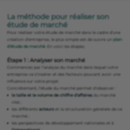
La méthode pour réaliser son
étude de marché
Pour réaliser votre étude de marché dans le cadre d'une
création d'entreprise, le plus simple est de suivre un
plan
d’étude de marché
. En voici les étapes.
Étape 1 : Analyser son marché
Commencez par l’analyse du marché dans lequel votre
entreprise va s’insérer et des facteurs pouvant avoir une
influence sur votre projet.
Concrètement, l’étude du marché permet d’observer :
la taille et le volume de chiffre d’affaires
du marché
visé ;
les différents
acteurs
et la structuration générale de ce
marché ;
les perspectives de développement nationales et à