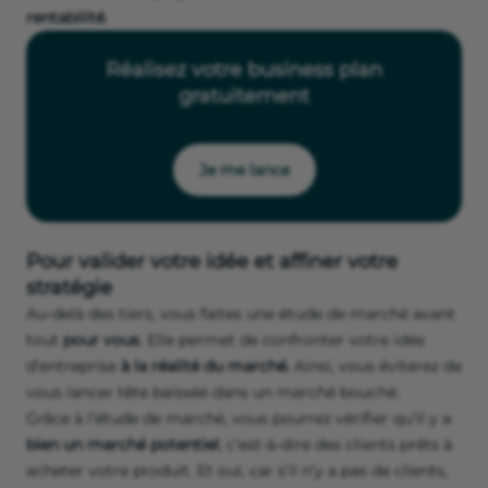
rentabilité
.
Réalisez votre business plan
gratuitement
Je me lance
Pour valider votre idée et affiner votre
stratégie
Au-delà des tiers, vous faites une étude de marché avant
tout
pour vous
. Elle permet de confronter votre idée
d’entreprise
à la réalité du marché.
Ainsi, vous éviterez de
vous lancer tête baissée dans un marché bouché.
Grâce à l’étude de marché, vous pourrez vérifier qu’il y a
bien un marché potentiel
, c’est-à-dire des clients prêts à
acheter votre produit. Et oui, car s’il n’y a pas de clients,