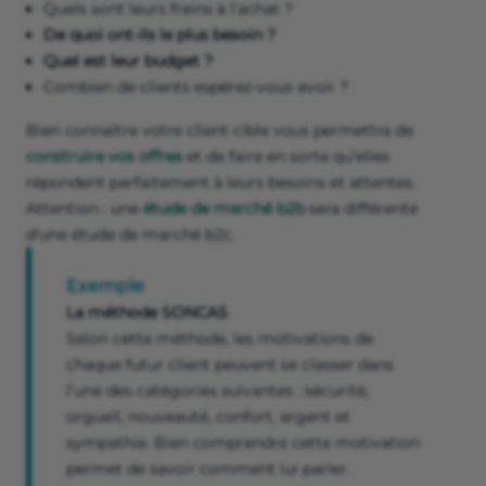
Quels sont leurs freins à l’achat ?
De quoi ont-ils le plus besoin ?
Quel est leur budget ?
Combien de clients espérez-vous avoir ?
Bien connaître votre client cible vous permettra de
construire vos offres
et de faire en sorte qu’elles
répondent parfaitement à leurs besoins et attentes.
Attention : une
étude de marché b2b
sera différente
d'une étude de marché b2c.
Exemple
La méthode SONCAS
Selon cette méthode, les motivations de
chaque futur client peuvent se classer dans
l’une des catégories suivantes : sécurité,
orgueil, nouveauté, confort, argent et
sympathie. Bien comprendre cette motivation
permet de savoir comment lui parler.