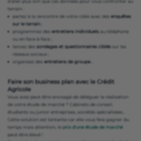
d’aller plus loin que ces données pour vous confronter au
terrain :
partez à la rencontre de votre cible avec des
enquêtes
sur le terrain
;
programmez des
entretiens individuels
au téléphone
ou en face-à-face ;
lancez des
sondages et questionnaires ciblés
sur les
réseaux sociaux ;
organisez des
entretiens de groupe
…
Faire son business plan avec le Crédit
Agricole
Vous avez peut-être envisagé de déléguer la réalisation
de votre étude de marché ? Cabinets de conseil,
étudiants ou junior entreprises, sociétés spécialisées…
Cette solution est tentante car elle vous fera gagner du
temps mais attention, le
prix d'une étude de marché
peut-être élevé !