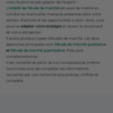
vous ne pourrez pas gagner de l’argent !
L'
intérêt de l’étude de marché
est aussi de mettre en
lumière les éventuelles menaces présentes dans votre
secteur d’activité et les opportunités à saisir. Ainsi, vous
pourrez
adapter votre stratégie
et réussir le lancement
de votre entreprise !
Il existe plusieurs types d’études de marché. Les deux
approches principales sont
l'
étude de marché qualitative
et l'
étude de marché quantitative
. Elles sont
complémentaires.
Il est conseillé de partir de vos connaissances (même
succinctes) puis de compléter les informations
recueillies par une recherche plus précise, chiffrée et
complète.