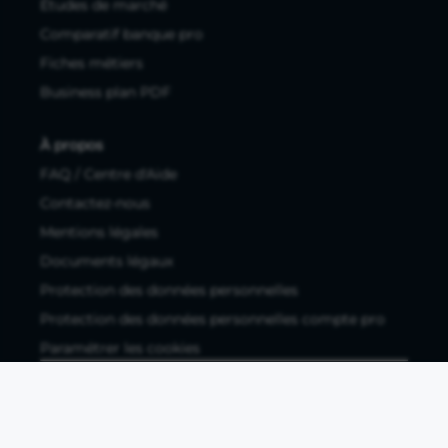
Études de marché
Comparatif banque pro
Fiches métiers
Business plan PDF
À propos
FAQ / Centre d'Aide
Contactez-nous
Mentions légales
Documents légaux
Protection des données personnelles
Protection des données personnelles compte pro
Paramétrer les cookies
Compte ouvert, sous réserve d'acceptation, auprès d'Okali,
filiale du groupe Crédit Agricole, établissement de monnaie
électronique enregistré à l'ACPR (REGAFI 17448,
www.regafi.fr), SAS au capital social de 5.660.962,00 €, 50 rue
La Boétie, 75008 Paris, RCS Paris 890 111 776. Propulse by CA