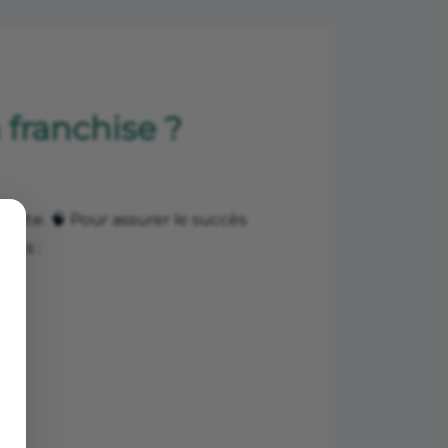
franchise ?
e tête. 🧠 Pour assurer le succès
ents :