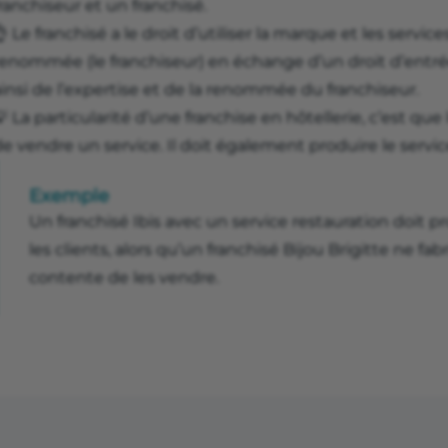
ranchiseur et un franchisé.
 Le franchisé a le droit d’utiliser la marque et les servi
renommée (le franchiseur) en échange d’un droit d’entr
insi de l’expertise et de la renommée du franchiseur.
 La particularité d’une franchise en hôtellerie, c’est qu
e vendre un service. Il doit également produire le servic
Exemple
Un franchisé Ibis avec un service restauration doit pr
les clients, alors qu’un franchisé Bijou Brigitte ne fabr
contente de les vendre.