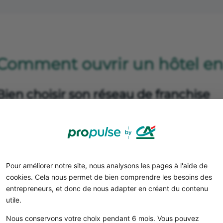
Comment ouvrir un hôtel en 
Bien choisir son réseau de franchise
hoisir sa franchise hôtelière ne se fait pas sur un coup d
e votre projet, il faut prendre en compte plusieurs élém
le mode de fonctionnement de la chaîne hôtelière ;
la solidité financière de l’enseigne ;
la clientèle cible ;
Pour améliorer notre site, nous analysons les pages à l'aide de
cookies. Cela nous permet de bien comprendre les besoins des
les perspectives d’évolution ;
entrepreneurs, et donc de nous adapter en créant du contenu
la taille de la ville où vous souhaitez vous installer ;
utile.
la date de
fin du contrat de franchise
;
Nous conservons votre choix pendant 6 mois. Vous pouvez
le coût de la franchise (redevance et droits d’entrée).