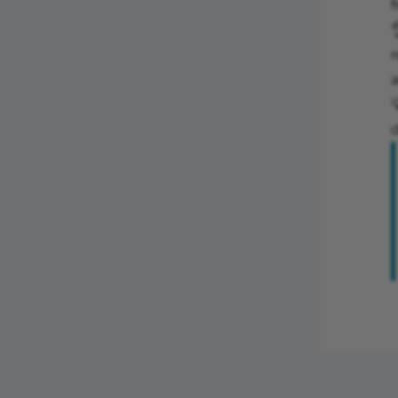
f

a

d