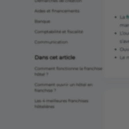
Démarches de création
Aides et financements
La
f
Banque
mar
Comptabilité et fiscalité
L’o
s’av
Communication
Ouv
Dans cet article
Le m
Comment fonctionne la franchise
hôtel ?
Comment ouvrir un hôtel en
franchise ?
Les 4 meilleures franchises
hôtelières