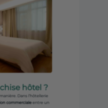
hise hôtel ?
anière. Dans l’hôtellerie
tion commerciale
entre un