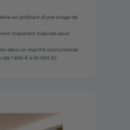
llerie en profitant d’une image de
ement important mais elle peut
ite dans un marché concurrentiel.
e (de 1 600 € à 50 000 €).