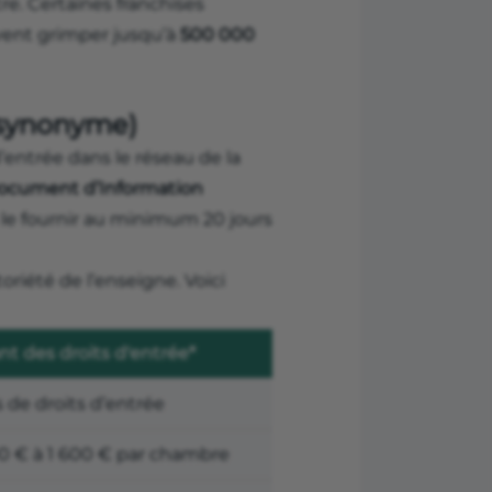
tre. Certaines franchises
vent grimper jusqu’à
500 000
r synonyme)
 d’entrée dans le réseau de la
ocument d’Information
le fournir au minimum 20 jours
oriété de l’enseigne. Voici
t des droits d'entrée*
 de droits d’entrée
0 € à 1 600 € par chambre