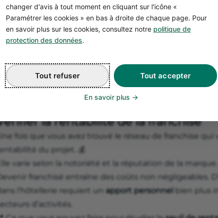
changer d'avis à tout moment en cliquant sur l'icône «
Paramétrer les cookies » en bas à droite de chaque page. Pour
️ Petit tips pour faire le bon choix : tournez-vous vers
en savoir plus sur les cookies, consultez notre
politique de
tre client !
protection des données
.
Bon à savoir
En 2022, on recense près de 2 400 franchisés dans le 
Tout refuser
Tout accepter
(chiffres de la
Fédération française de la franchise
).
En savoir plus
Vérifier la rentabilité de la franchise
ne fois que vous avez trouvé le réseau de franchise qui vou
entabilité du projet. 💰
lle varie selon la notoriété et la réputation de la marque.
Devenir franchisé entraîne des coûts non négligeables. D
ans l’hôtellerie requiert un
apport personnel
bien plus 
ecteurs d’activités.
 Ce que vous pouvez faire pour étudier le
seuil de renta