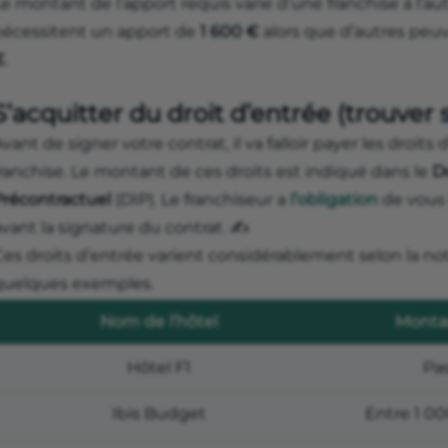
e montant de l’apport requis varie d’une franchise à l’au
nécessitent un apport de
1 600 €
alors que d’autres peu
€
.
S’acquitter du droit d’entrée (trouve
vant de signer votre contrat, il va falloir payer les droits
ranchise. Le montant de ces droits est indiqué dans le
D
Précontractuel
(DIP). Le franchiseur a
l’obligation
de vous 
vant la signature du contrat. ✍️
es droits d’entrée varient considérablement selon la not
quelques exemples.
Nom de l’hôtel
Montan
Hôtel F1
Pas
Ibis Budget
Entre 1 00