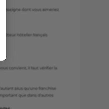
 une enseigne dont vous aimeriez
secteur hôtelier français
s convient, il faut vérifier la
’autant plus qu’une franchise
important que dans d’autres
bilité
: