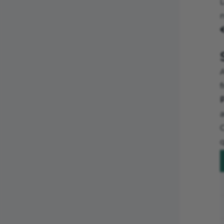
L
A
f
a
C