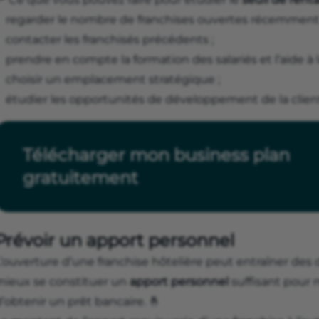
regarder le nombre de franchises ouvertes récemment 
contacter les franchisés précédents ;
prendre en compte la formation des salariés et l’aide à l
choisir un emplacement stratégique ;
étudier les opportunités de développement de la clien
Télécharger mon business plan
gratuitement
Prévoir un apport personnel
’ouverture d’une franchise hôtelière peut entraîner des 
mieux se constituer un
apport personnel
suffisant pour 
’obtenir un prêt bancaire. 🤞