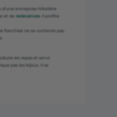
ces d’une entreprise hôtelière
ée et de
redevances
. Il profite
e le franchisé ne se contente pas
e.
oduire les repas et servir
ique pas les bijoux. Il se