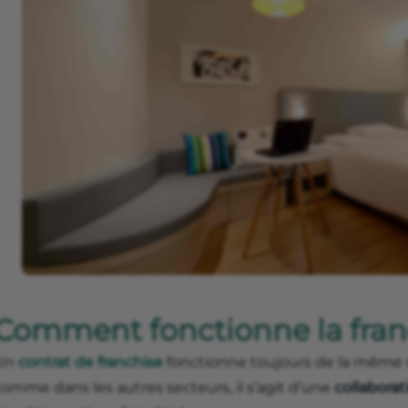
Comment fonctionne la franc
Un
contrat de franchise
fonctionne toujours de la même m
omme dans les autres secteurs, il s’agit d’une
collabora