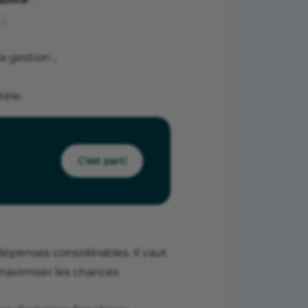
;
a gestion ;
tèle.
C'est parti
dépenses considérables. Il vaut
maximiser les chances