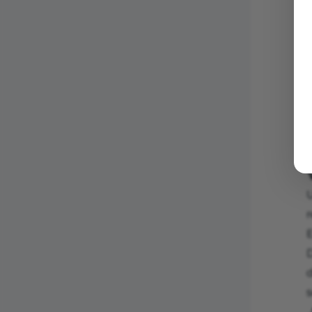

ê
U
r
E
d
s
