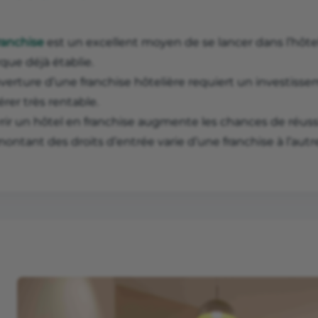
ranchise
est un excellent moyen de se lancer dans l’hôte
que déjà établie.
uverture d’une franchise hôtelière requiert un investiss
érer très rentable.
rir un hôtel en franchise augmente les chances de réuss
ontant des droits d’entrée varie d’une franchise à l’autr