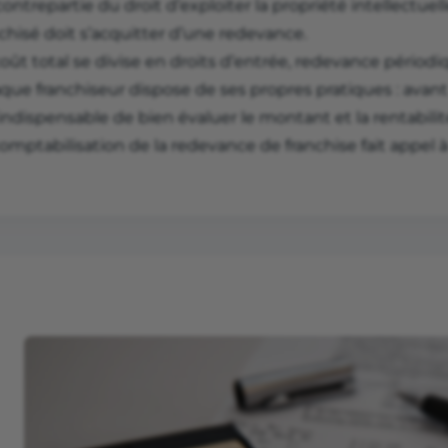
ontrepartie du droit d’exploiter la propriété intellectuelle
chisé doit s’acquitter d’une redevance.
oût total se divise en droits d’entrée, redevance périodi
que franchiseur dispose de ses propres pratiques : avan
indispensable de bien évaluer le montant et la rentabilit
omptabilisation de la redevance de franchise fait appel à 