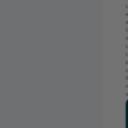
e
C
p
c