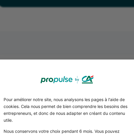
Le droit d'entrée
Pour améliorer notre site, nous analysons les pages à l'aide de
Qu’est-ce que le droit d’entrée ou red
cookies. Cela nous permet de bien comprendre les besoins des
initiale ?
entrepreneurs, et donc de nous adapter en créant du contenu
utile.
e droit d'entrée est la somme à régler pour
adhérer à un
redevance en franchise !
Nous conservons votre choix pendant 6 mois. Vous pouvez