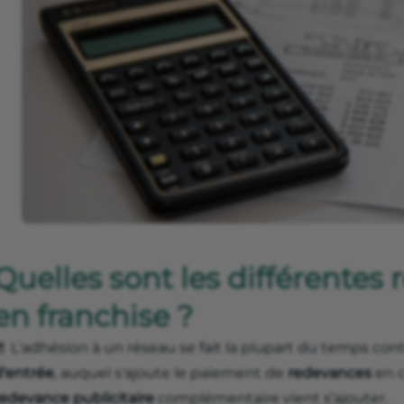
Quelles sont les différentes
en franchise ?
🚪 L'adhésion à un réseau se fait la plupart du temps co
d'entrée
, auquel s'ajoute le paiement de
redevances
en c
redevance publicitaire
complémentaire vient s’ajouter.