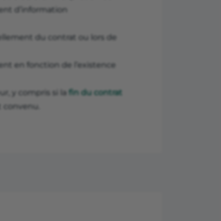
ent d’information
vellement du contrat ou lors de
ent en fonction de l’existence
r, y compris si la
fin du contrat
t convenu.