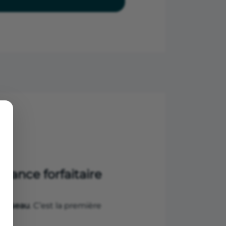
evance forfaitaire
 réseau
. C’est la première