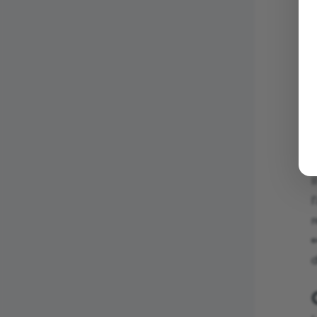
D
l
r
