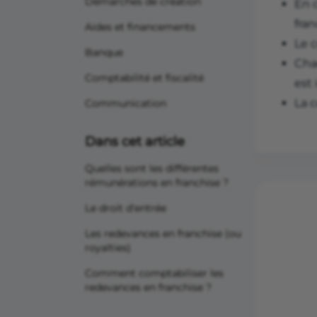
Démarches de création
En c
fran
Aides et financements
Le c
Banque
Cha
Comptabilité et fiscalité
est 
La c
Communication
Dans cet article
Quelles sont les différentes
rémunérations en franchise ?
Le droit d'entrée
Les redevances en franchise (ou
royalties)
Comment comptabiliser les
redevances en franchise ?