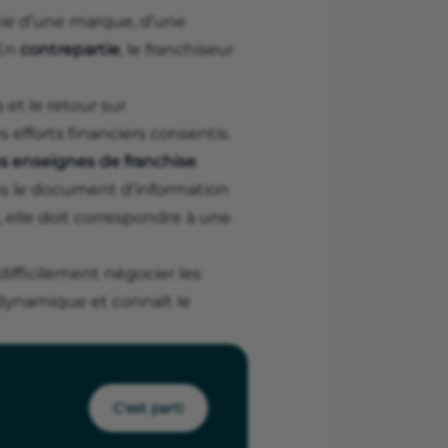
icie d’une marque, d’une
 En
contrepartie
, le franchiseur
s et le retour sur
efforts financiers consentis.
les enseignes de franchise
.
ns le document d’information
, elle doit correspondre à une
 difficilement négocier les
 dynamique et connaît le
C'est parti