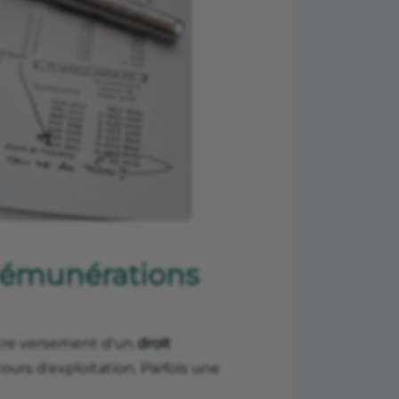
 rémunérations
ntre versement d'un
droit
ours d'exploitation. Parfois une