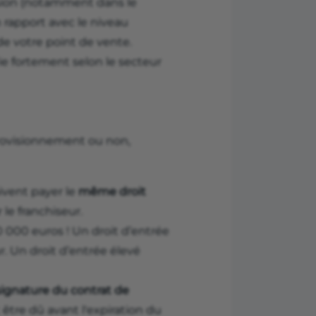
sion (notamment dans le
n rapport avec le niveau
de votre point de vente.
ie fortement selon le secteur
provisionnement ou non,
ivent payer le
même droit
 le franchiseur.
 50 000 euros ! Un droit d’entrée
ur. Un droit d’entrée élevé
signature du contrat de
être dû avant l'expiration du