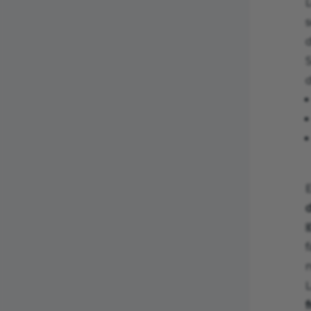
s
d
d

f
n
L
f