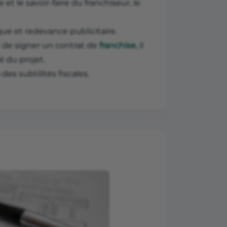
 et le savoir-faire du franchiseur, le
que et redevance publicitaire.
t de signer un contrat de
franchise
, il
é du projet.
des subtilités fiscales.