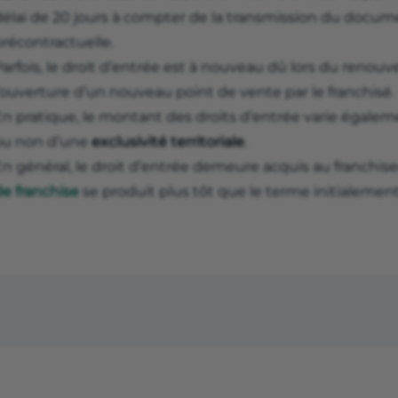
délai de 20 jours à compter de la transmission du docum
récontractuelle.
arfois, le droit d’entrée est à nouveau dû lors du renou
’ouverture d’un nouveau point de vente par le franchisé.
En pratique, le montant des droits d’entrée varie égalem
ou non d’une
exclusivité territoriale
.
n général, le droit d’entrée demeure acquis au franchiseu
de franchise
se produit plus tôt que le terme initialemen