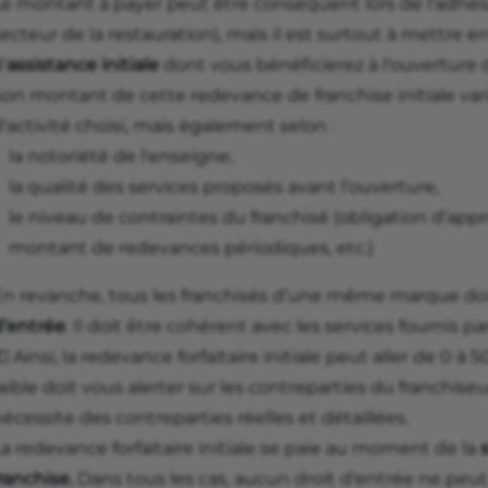
Le montant à payer peut être conséquent lors de l'adhé
ecteur de la restauration), mais il est surtout à mettre e
'
assistance initiale
dont vous bénéficierez à l'ouverture 
Son montant de cette redevance de franchise initiale var
'activité choisi, mais également selon :
la notoriété de l'enseigne,
la qualité des services proposés avant l’ouverture,
le niveau de contraintes du franchisé (obligation d’ap
montant de redevances périodiques, etc.)
En revanche, tous les franchisés d’une même marque do
d’entrée
. Il doit être cohérent avec les services fournis par
 Ainsi, la redevance forfaitaire initiale peut aller de 0 à
aible doit vous alerter sur les contreparties du franchise
écessite des contreparties réelles et détaillées.
a redevance forfaitaire initiale se paie au moment de la
ranchise.
Dans tous les cas, aucun droit d'entrée ne peut 