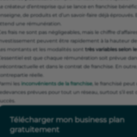
Le créateur d’entreprise qui se lance en franchise bénéf
nseigne, de produits et d’un savoir-faire déjà éprouvés.
attend une rémunération.
es frais ne sont pas négligeables, mais le chiffre d'affaire
investissement peuvent être rapidement à la hauteur des 
Les montants et les modalités sont
très variables selon 
L’essentiel est que chaque rémunération soit prévue da
récontractuelle et dans le contrat de franchise. En outre
ontrepartie réelle.
Parmi les
inconvénients de la franchise
, le franchisé peut
redevances prévues pour tout un réseau, surtout s’il est
succès.
Télécharger mon business plan
gratuitement