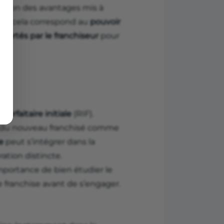
uration des avantages mis à
ent, cela correspond au
pouvoir
portés par le franchiseur
pour
forfaitaire initiale
(RIF).
vée du nouveau franchisé comme
e
peut s’intégrer dans la
ration distincte.
’importance de bien étudier le
 franchise avant de s’engager.