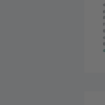
p
P
l
E