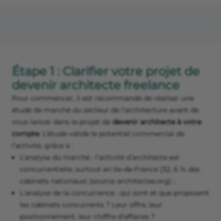
Étape 1 : Clarifier votre projet de
devenir architecte freelance
Pour commencer, il est recommandé de réaliser une
étude de marché du secteur de l'architecture avant de
vous lancer dans le projet de
devenir architecte à votre
compte
. L’étude valide le potentiel commercial de
l’activité, grâce à :
L’analyse du marché : l’activité d’architecte est
concurrentielle, surtout en Ile-de-France (32, 6 % des
cabinets nationaux) (source architectes.org) ;
L'analyse de la concurrence : qui sont et que proposent
les cabinets concurrents ? Leur offre, leur
positionnement, leur chiffre d’affaires ?