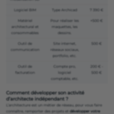
Logiciel BIM
Type Archicad
7 390 €
Matériel
Pour réaliser les
+500 €
architectural et
maquettes, les
consommables
dessins.
Outil de
Site internet,
500 €
communication
réseaux sociaux,
portfolio, etc.
Outil de
Compte pro,
200 € -
facturation
logiciel
500 €
comptable, etc.
Comment développer son activité
d’architecte indépendant ?
L’architecture est un métier de réseau, pour vous faire
connaître, remporter des projets et
développer votre