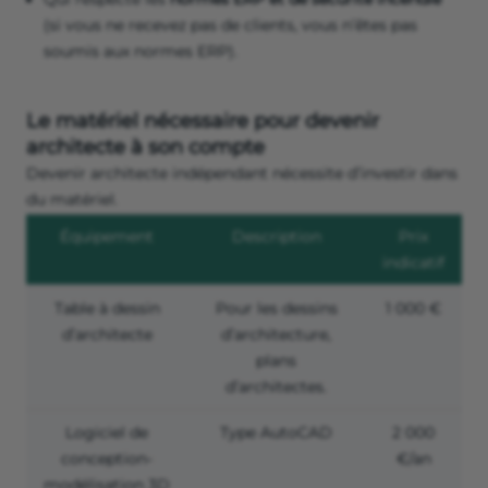
(si vous ne recevez pas de clients, vous n’êtes pas
soumis aux normes ERP).
Le matériel nécessaire pour devenir
architecte à son compte
Devenir architecte indépendant nécessite d’investir dans
du matériel.
Équipement
Description
Prix
indicatif
Table à dessin
Pour les dessins
1 000 €
d’architecte
d’architecture,
plans
d’architectes.
Logiciel de
Type AutoCAD
2 000
conception-
€/an
modélisation 3D