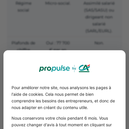
Régime
Micro-social.
Assimilé salarié
social
(SAS/SASU) ou
dirigeant non
salarié
(SARL/EURL).
Plafonds de
Oui : 77 700
Non.
chiffre
€ par an
d’affaires
pour les
prestations
de services.
Devenir architecte en micro-entreprise possède
plusieurs avantages et quelques limites.
Pour améliorer notre site, nous analysons les pages à
Statut simple à créer (en quelques clics sur le
l'aide de cookies. Cela nous permet de bien
Guichet unique de l’INPI).
comprendre les besoins des entrepreneurs, et donc de
nous adapter en créant du contenu utile.
Cotisations sociales
simples et claires : 23, 2 % ou
Nous conservons votre choix pendant 6 mois. Vous
24, 6 % du chiffre d’affaires (0 % en cas de CA nul).
pouvez changer d'avis à tout moment en cliquant sur