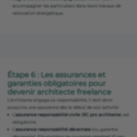
accompagner les particuliers dans leurs travaux de
rénovation énergétique.
Étape 6 : Les assurances et
garanties obligatoires pour
devenir architecte freelance
L’architecte engage sa responsabilité, il doit donc
souscrire une assurance dès le début de son activité :
L’
assurance responsabilité civile
(
RC pro architecte
) est
obligatoire.
L’
assurance responsabilité décennale
(ou garantie
décennale). Elle protège les ouvrages pendant 10 ans