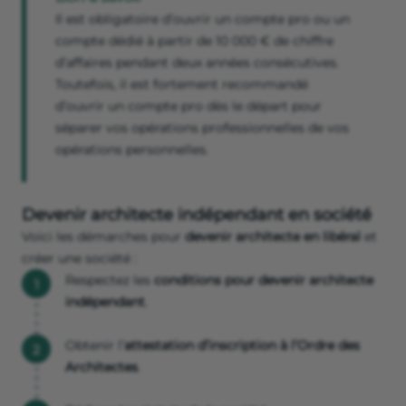
Il est obligatoire d’ouvrir un compte pro ou un
compte dédié à partir de 10 000 € de chiffre
d’affaires pendant deux années consécutives.
Toutefois, il est fortement recommandé
d’ouvrir un compte pro dès le départ pour
séparer vos opérations professionnelles de vos
opérations personnelles.
Devenir architecte indépendant en société
Voici les démarches pour
devenir architecte en libéral
et
créer une société :
Respectez les
conditions pour devenir architecte
indépendant
.
Obtenir l’
attestation d’inscription à l’Ordre des
Architectes
.