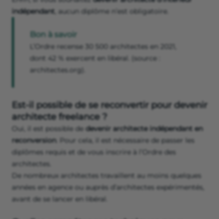
indépendant
, aucun diplôme n’est obligatoire.
Bon à savoir
L’Ordre recense 30 500 architectes en 2021,
dont 42 % exercent en libéral. (source :
architectes.org).
Est-il possible de se reconvertir pour devenir
architecte freelance ?
Oui, il est possible de
devenir architecte indépendant en
reconversion
. Pour cela, il est nécessaire de passer les
diplômes requis et de vous inscrire à l’Ordre des
architectes.
De nombreux architectes travaillent au moins quelques
années en agence ou auprès d’architectes expérimentés,
avant de se lancer en libéral.