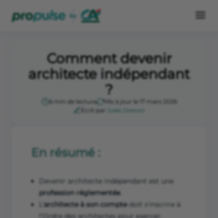
Comment devenir
architecte indépendant
?
6 min de lecture
Mis à jour le 17 mars 2026
Écrit par
Jules Drevon
En résumé :
Devenir architecte indépendant est une
profession réglementée
.
L’
architecte à son compte
doit s'inscrire à
l’Ordre des architectes pour exercer.