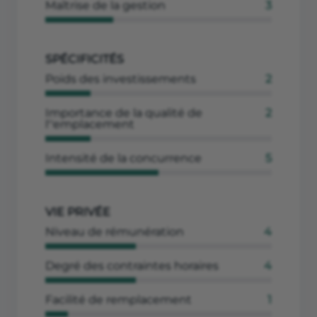
Maîtrise de la gestion
3
SPÉCIFICITÉS
Poids des investissements
2
Importance de la qualité de
2
l''emplacement
Intensité de la concurrence
5
VIE PRIVÉE
Niveau de rémunération
4
Degré des contraintes horaires
4
Facilité de remplacement
1