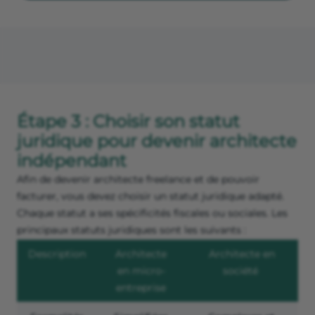
Étape 3 : Choisir son statut
juridique pour devenir architecte
indépendant
Afin de devenir architecte freelance et de pouvoir
facturer, vous devez choisir un statut juridique adapté.
Chaque statut a ses spécificités fiscales ou sociales. Les
principaux statuts juridiques sont les suivants :
Description
Architecte
Architecte en
en micro-
société
entreprise