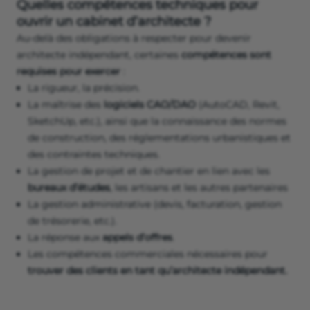
Quelles compétences techniques pour
ouvrir un cabinet d’architecte ?
Au-delà des obligations à respecter pour devenir
architecte indépendant, certaines
compétences sont
requises pour exercer
:
La rigueur, la précision.
La maîtrise des
logiciels CAO/DAO
(AutoCAD, Revit,
SketchUp, etc.), ainsi que la connaissance des normes
de construction, des réglementations urbanistiques et
des contraintes techniques.
La gestion de projet et de chantier en lien avec les
bureaux d’études
, les artisans et les autres partenaires
La gestion administrative (devis, facturation, gestion
de trésorerie, etc.).
La réponse aux
appels d’offres
.
Les compétences commerciales nécessaires pour
trouver des clients en tant qu’architecte indépendant.