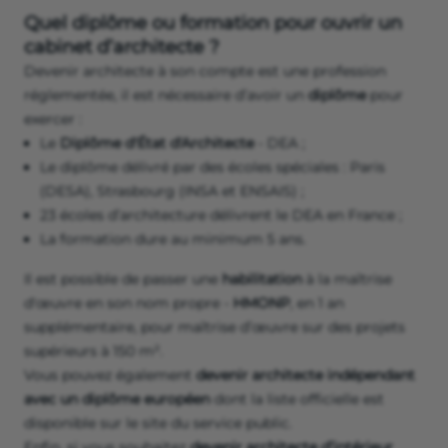
Quel diplôme ou formation pour ouvrir un
cabinet d’architecte ?
Devenir architecte à son compte est une profession
réglementée, il est nécessaire d’avoir un
diplôme
pour
exercer :
Le
Diplôme d'État d'Architecte
- DEA ;
Le diplôme délivré par des écoles spéciales : Paris
(DESA), Strasbourg (INSA et ENSAIS) ;
23 écoles d’architecture délivrent le DEA en France ;
La formation dure au minimum 5 ans.
Il est possible de passer une
habilitation
à la maîtrise
d'œuvre en son nom propre -
HMONP
, en 1 an
supplémentaire, pour maîtrise d’œuvre sur des projets
supérieurs à 150 m².
Vous pouvez également
devenir architecte indépendant
avec un diplôme européen
dont la liste officielle est
disponible sur le site du service public.
Enfin, si vous souhaitez
devenir architecte d’intérieur