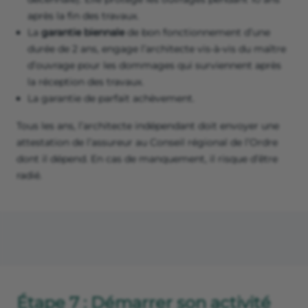
après la fin des travaux.
La
garantie biennale
de bon fonctionnement d’une
durée de 2 ans, engage l’architecte vis-à-vis du maître
d’ouvrage pour les dommages qui surviennent après
la réception des travaux.
La garantie de parfait achèvement.
Tous les ans, l’architecte indépendant doit envoyer une
attestation de l’assureur au Conseil régional de l’Ordre
dont il dépend. En cas de manquement, il risque d’être
radié.
Étape 7 : Démarrer son activité