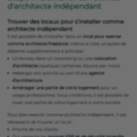
d'architecte indépendant
Trouver des locaux pour s’installer comme
architecte indépendant
Il est possible de s’installer dans un
local pour exercer
comme architecte freelance
, même si c’est un poste de
dépense supplémentaire à anticiper.
Un bureau dans un coworking ou une
colocation
d’architecte
(quelques centaines d’euros par mois).
Héberger son activité au sein d’une
agence
d’architecture
.
Aménager une partie de votre logement
pour un
usage professionnel. Sous conditions, il est possible de
louer une partie de votre logement à votre société.
Pour bien exercer comme architecte indépendant, il est
nécessaire de trouver un local :
Proche de vos clients.
Qui respecte les
normes ERP et de sécurité incendie