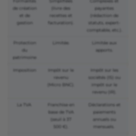
Formalités
Simplifiées
Complexes et
de création
(livre des
payantes
et de
recettes et
(rédaction de
gestion
facturation).
statuts, expert-
comptable, etc.).
Protection
Limitée.
Limitée aux
du
apports.
patrimoine
Imposition
Impôt sur le
Impôt sur les
revenu
sociétés (IS) ou
(Micro BNC).
impôt sur le
revenu (IR).
La TVA
Franchise en
Déclarations et
base de TVA
paiements
(seuil à 37
annuels ou
500 €).
mensuels.