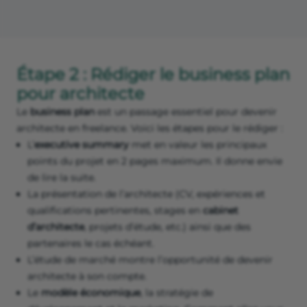
Étape 2 : Rédiger le business plan
pour architecte
Le
business plan
est un passage essentiel pour devenir
architecte en freelance. Voici les étapes pour le rédiger :
L’
executive summary
met en valeur les principaux
points du projet en 2 pages maximum. Il donne envie
de lire la suite.
La présentation de l’architecte (CV, expériences et
qualifications pertinentes, stages en
cabinet
d’architecte
, projets d’étude, etc.) ainsi que des
partenaires le cas échéant.
L’étude de marché montre l’opportunité de devenir
architecte à son compte.
Le
modèle économique
, la stratégie de