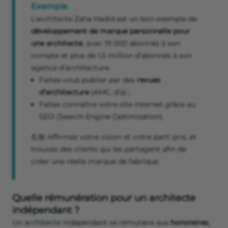
Exemple
L’architecte Zaha Hadid est un bon exemple de
développement de marque personnelle pour
une architecte
, avec 19 000 abonnés à son
compte et plus de 1,5 million d’abonnés à son
agence d’architecture.
Faites-vous publier par des
revues
d’architecture
(AMC, d’a) ;
Faites connaître votre site internet grâce au
SEO (Search Engine Optimization).
💪🏼 Affirmez votre vision et votre parti pris, et
trouvez des clients qui les partagent afin de
créer une réelle marque de fabrique.
Quelle rémunération pour un architecte
indépendant ?
Un architecte indépendant se rémunère aux
honoraires
,