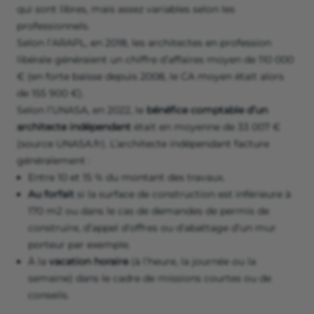
qui sont libres, mais assez variables selon les
professionnels.
Selon l’ARAPL, en 2018, les architectes en profession
libérale généraient un chiffre d’affaires moyen de 110 000
€ (en forte baisse depuis 2008, le CA moyen était alors
de 155 900 €).
Selon l’UNASA, en 2022, le
bénéfice comptable d’un
architecte indépendant
était en moyenne de 33 007 €
(source UNASA.fr). L’architecte indépendant facture
généralement :
Entre 10 et 15 % du montant des travaux.
Au forfait
si la surface de construction est inférieure à
170 m2 ou dans le cas de demandes de permis de
construire, d’appel d'offres ou d'abattage d’un mur
porteur par exemple.
À la
vacation horaire
(à l’heure, la journée ou la
semaine) dans le cadre de missions courtes ou de
conseils.