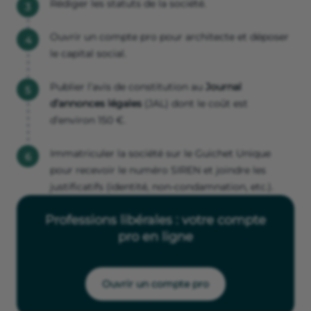
Rédiger les statuts de la société.
Ouvrir un compte pro pour architecte et déposer
le capital social.
Publier l’avis de constitution au
Journal
d’annonces légales
(JAL) dont le coût est
d’environ 150 €.
Immatriculer la société sur le Guichet Unique
pour recevoir le numéro SIREN et joindre les
justificatifs (identité, non-condamnation, etc.).
Professions libérales : votre compte
pro en ligne
Ouvrir un compte pro