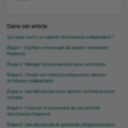
Dans cet article
Qui peut ouvrir un cabinet d'architecte indépendant ?
Étape 1 : Clarifier votre projet de devenir architecte
freelance
Étape 2 : Rédiger le business plan pour architecte
Étape 3 : Choisir son statut juridique pour devenir
architecte indépendant
Étape 4 : Les démarches pour devenir architecte à son
compte
Étape 5 : Financer le lancement de son activité
d’architecte freelance
Étape 6 : Les assurances et garanties obligatoires pour