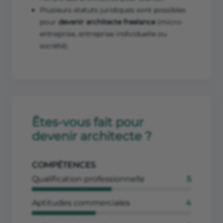
Plusieurs statuts juridiques sont possibles
pour
devenir architecte freelance
(micro-
entreprise, entreprise individuelle ou
société).
Êtes-vous fait pour
devenir architecte ?
COMPÉTENCES
Qualification professionnelle
5
Aptitudes commerciales
4