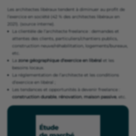
Les architectes libéraux tendent à diminuer au profit de
l’exercice en société (42 % des architectes libéraux en
2021). (source interne).
La clientèle de l’architecte freelance : demandes et
attentes des clients, particuliers/chantiers publics,
construction neuve/réhabilitation, logements/bureaux,
etc.
La
zone géographique d’exercice en libéral
et les
besoins locaux.
La réglementation de l’architecte et les conditions
d’exercice en libéral ;
Les tendances et opportunités à devenir freelance :
construction durable
,
rénovation
,
maison passive
, etc.