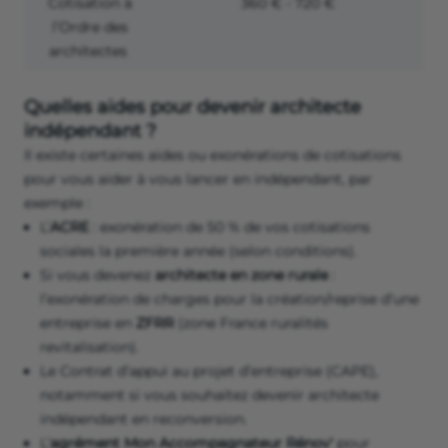
Cotisation à
360 € - 720 €
l’Ordre des
architectes
Quelles aides pour devenir architecte
indépendant ?
Il existe certaines aides ou exonérations de cotisations
pour vous aider à vous lancer en indépendant, par
exemple :
L’
ACRE
: exonération de 50 % de vos cotisations
sociales la première année (selon conditions).
Si vous devenez
architecte en zone rurale
:
l’exonération de charges pour la création/reprise d’une
entreprise en
ZFRR
(zone France ruralités
revitalisation).
Le Contrat d’appui au projet d’entreprise (CAPE),
notamment si vous souhaitez devenir architecte
indépendant en reconversion.
L’
agrément Mon Accompagnateur Rénov'
pour