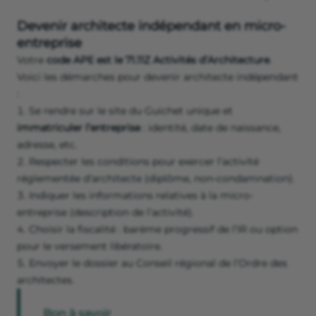
Devenir architecte indépendant en micro-
entreprise
Votre
code APE est le 71.11Z Activités d’Architecture
.
Voici les démarches pour devenir architecte indépendant
:
Se rendre sur le site du Guichet unique et
immatriculer l’entreprise
: identité, date de naissance,
adresse, etc.
Respecter les conditions pour exercer l’activité
réglementée d’architecte (diplôme, non-condamnation).
Indiquer les informations relatives à la micro-
entreprise (description de l’activité).
Choisir la fiscalité : barème progressif de l’IR ou option
pour le versement libératoire.
Envoyer le dossier au Conseil régional de l’Ordre des
architectes.
Bon à savoir