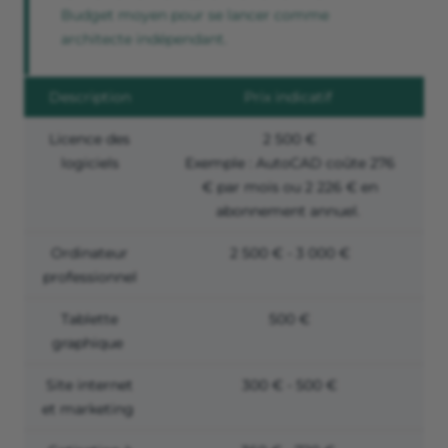
Budget moyen pour se lancer comme
architecte indépendant.
Description
Prix indicatif
Licence des
2 500 €
logiciels
Exemple : AutoCAD coûte 276
€ par mois ou 2 226 € en
abonnement annuel.
Ordinateur
2 500 € - 3 000 €
professionnel
Tablette
500 €
graphique
Site internet
300 € - 500 €
et marketing