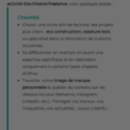
activité d’architecte freelance
, voici quelques pistes :
Checklist
Choisir une niche afin de facturer des projets
plus chers :
eco-construction
,
ossature bois
ou spécialisé dans la rénovation de maisons
anciennes.
Se différencier en mettant en avant une
expertise spécifique et en répondant
uniquement à certains types d’appels
d’offres.
Travailler votre
image de marque
personnelle
et publier du contenu sur les
réseaux sociaux (Behance, Instagram,
LinkedIn, etc.). Partagez vos travaux, vos
maquettes, vos actualités… soyez créatifs !