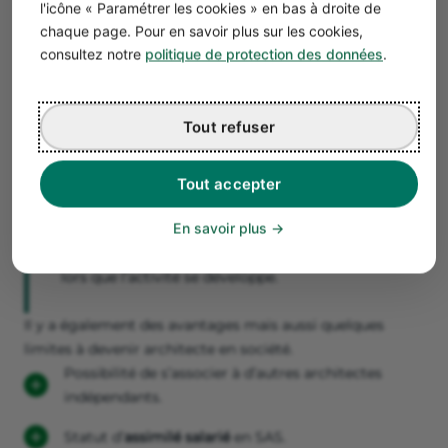
Peu de coûts de fonctionnement ou de gestion
l'icône « Paramétrer les cookies » en bas à droite de
administrative complexe.
chaque page. Pour en savoir plus sur les cookies,
Impossible de
déduire les frais professionnels
consultez notre
politique de protection des données
.
(ordinateur, logiciels, déplacements, matériel, etc.).
Impossible de
récupérer la TVA
sur les achats.
Tout refuser
Plafonds de chiffre d’affaires relativement bas.
Tout accepter
Devenir architecte freelance en micro-
En savoir plus
entreprise peut être intéressant pour
débuter
,
mais il est conseillé de passer en société dès
lors que l’activité se développe.
Il y a également des avantages mais aussi quelques
limites à devenir architecte en société.
Possibilité de s’associer à d’autres architectes
indépendants.
Statut d’
assimilé salarié
en SAS.