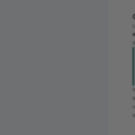
d
I
v
q