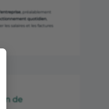
l'entreprise
, préalablement
onctionnement quotidien
,
les salaires et les factures
oin de