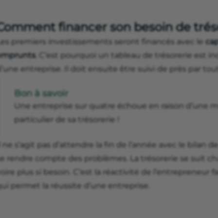
Comment financer son besoin de tréso
Les premiers investissements seront financés avec le
cap
emprunts
. C’est pourquoi un tableau de trésorerie est 
’une entreprise. Il doit ensuite être suivi de près par tou
Bon à savoir
Une entreprise sur quatre échoue en raison d’une m
particulier de sa trésorerie !
l ne s’agit pas d’attendre la fin de l’année avec le bila
se rendre compte des problèmes. La trésorerie se suit c
oire plus si besoin. C’est la réactivité de l’entrepreneu
ui permet la réussite d’une entreprise.