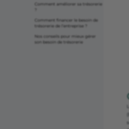
Comment améliorer sa trésorerie
?
Comment financer le besoin de
trésorerie de l’entreprise ?
Nos conseils pour mieux gérer
son besoin de trésorerie
s