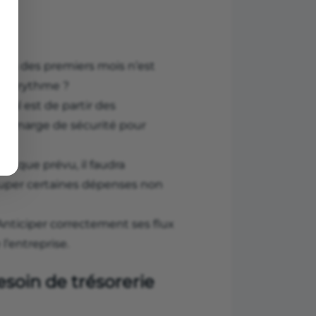
urs des premiers mois n’est
quel rythme ?
’idéal est de partir des
une marge de sécurité pour
ts que prévu, il faudra
couper certaines dépenses non
Anticiper correctement ses flux
l’entreprise.
soin de trésorerie