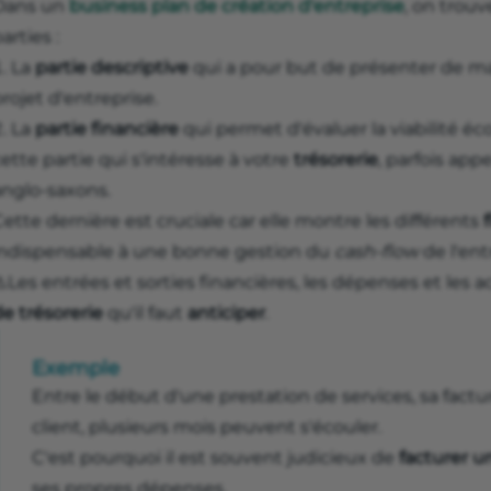
Dans un
business plan de création d'entreprise
, on trou
arties :
La
partie descriptive
qui a pour but de présenter de man
rojet d'entreprise.
La
partie financière
qui permet d'évaluer la viabilité é
ette partie qui s'intéresse à votre
trésorerie
, parfois app
anglo-saxons.
ette dernière est cruciale car elle montre les différents
indispensable à une bonne gestion du
cash-flow
de l'ent
️Les entrées et sorties financières, les dépenses et les
e trésorerie
qu'il faut
anticiper
.
Exemple
Entre le début d'une prestation de services, sa factu
client, plusieurs mois peuvent s'écouler.
C'est pourquoi il est souvent judicieux de
facturer 
ses propres dépenses.