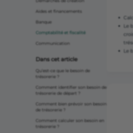
Démarches de création
Aides et financements
Calc
Banque
Le b
Comptabilité et fiscalité
cro
tré
Communication
Le b
Dans cet article
Qu’est-ce que le besoin de
trésorerie ?
Comment identifier son besoin de
trésorerie de départ ?
Comment bien prévoir son besoin
de trésorerie ?
Comment calculer son besoin en
trésorerie ?