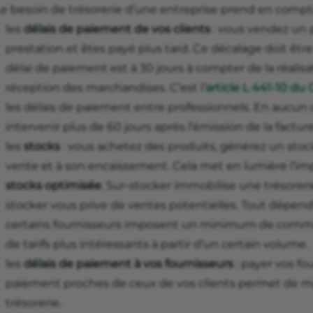
Le besoin de trésorerie d’une entreprise prend en compt
les
délais de paiement de vos clients
: vous vendez un 
prestation et êtes payé plus tard. Ce décalage doit être
délai de paiement est à 30 jours à compter de la réalisa
réception des marchandises. C’est l’
article L 441-10 d
les délais de paiement entre professionnels. En aucun 
intervenir plus de 60 jours après l’émission de la facture
les
stocks
: vous achetez des produits, générez un stoc
vente et à son encaissement. Cela met en lumière l’i
stocks optimisée
. Sur-stocker immobilise une trésoreri
stocker vous prive de ventes potentielles. Tout dépend
certains fournisseurs imposent un minimum de comma
de tarifs plus intéressants à partir d’un certain volume.
les
délais de paiement à vos fournisseurs
: payer vos fo
paiement proches de ceux de vos clients permet de mi
trésorerie.