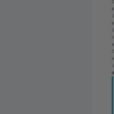
p
p
c
C
⚠
d