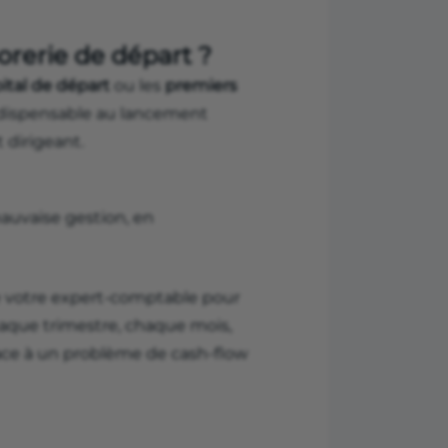
rerie de départ ?
ital de départ
ou les
premiers
indispensable au lancement
t dirigeant.
auvaise gestion, en
n de votre expert-comptable pour
haque trimestre, chaque mois,
r face à un problème de cash-flow