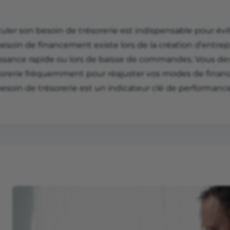
uler son besoin de trésorerie est indispensable pour évi
esoin de financement existe lors de la création d’entrep
issance rapide ou lors de baisse de commandes. Vous de
sorerie fréquemment pour réajuster vos modes de finan
esoin de trésorerie est un indicateur clé de performance 