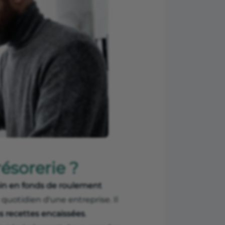
ésorerie ?
in en fonds de roulement
quotidien d'une entreprise. Il
s recettes encaissées
.