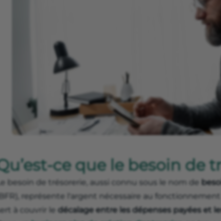
Qu’est-ce que le besoin de tr
Le besoin de trésorerie, aussi connu sous le nom de
beso
(BFR), représente l'argent nécessaire au fonctionnement 
ert à couvrir le
décalage entre les dépenses payées et le