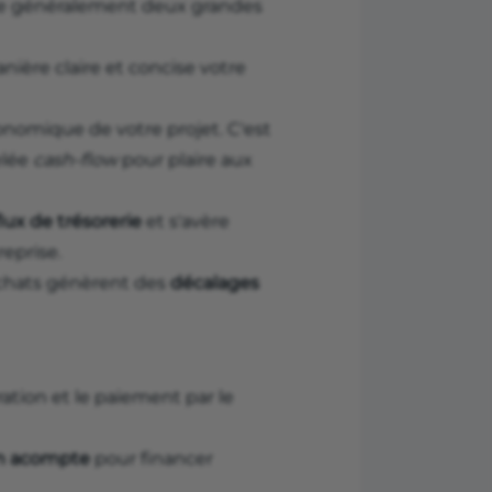
ve généralement deux grandes
ière claire et concise votre
conomique de votre projet. C'est
elée
cash-flow
pour plaire aux
flux de trésorerie
et s'avère
reprise.
 achats génèrent des
décalages
ration et le paiement par le
un acompte
pour financer