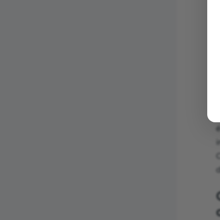
p
é
S
C
d