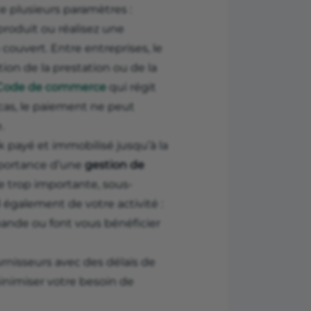
e plusieurs paramètres :
produit ou réalisez une
 couvert. Entre entreprises, le
tion de la prestation ou de la
u Code de commerce
qui régit
cas, le paiement ne peut
.
k payé et immobilisé jusqu’à la
mportance d’une
gestion de
e trop importante, sous-
 également de votre activité :
nde ou font vous bénéficier
urnisseurs avec des délais de
nimiser votre besoin de