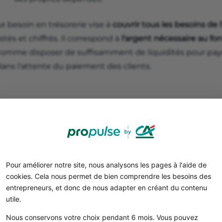
e besoin en trésorerie vise à
couvrir tous les besoins de 
istés et chiffrés. Il correspond à
l'argent nécessaire au f
comme disposer de suffisamment de liquidités pour payer 
dans l'attente du paiement des clients.
Pour améliorer notre site, nous analysons les pages à l'aide de
cookies. Cela nous permet de bien comprendre les besoins des
entrepreneurs, et donc de nous adapter en créant du contenu
Comment identifier son bes
utile.
Nous conservons votre choix pendant 6 mois. Vous pouvez