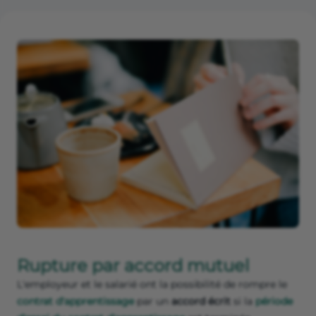
Rupture par accord mutuel
L'employeur et le salarié ont la possibilité de rompre le
contrat d'apprentissage
par un
accord écrit
si la
période