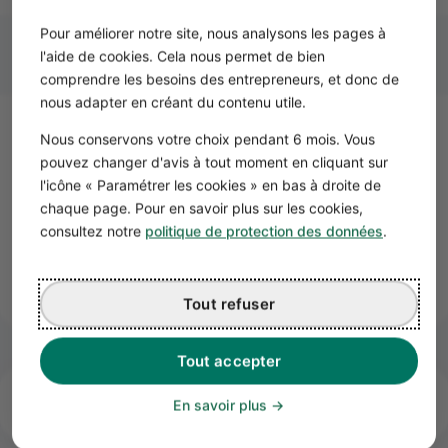
Pour améliorer notre site, nous analysons les pages à
l'aide de cookies. Cela nous permet de bien
comprendre les besoins des entrepreneurs, et donc de
nous adapter en créant du contenu utile.
Nous conservons votre choix pendant 6 mois. Vous
Rupture pour obtention de
pouvez changer d'avis à tout moment en cliquant sur
diplôme
l'icône « Paramétrer les cookies » en bas à droite de
L'apprenti a également la faculté de rompre son contrat,
chaque page. Pour en savoir plus sur les cookies,
avant son terme, en cas d'obtention de son
diplôme
ou
consultez notre
politique de protection des données
.
de son titre. Il doit en avoir informé l'employeur, par
écrit, deux mois avant la fin du contrat.
Tout refuser
Tout accepter
Sources
En savoir plus
Sources juridiques :