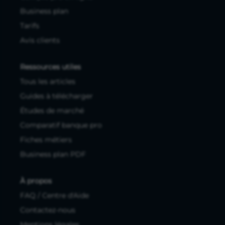
Business plan
Tarifs
Avis clients
Ressources utiles
Tous les articles
Guides à télécharger
Études de marché
Comparatif banque pro
Fiches métiers
Business plan PDF
À propos
FAQ / Centre d'Aide
Contactez-nous
Mentions légales