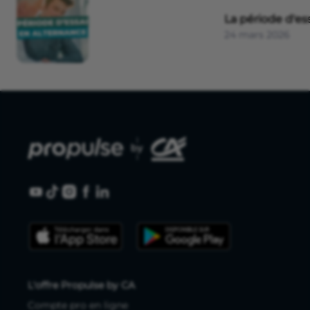
La période d'es
24 mars 2026
L'offre Propulse by CA
Compte pro en ligne