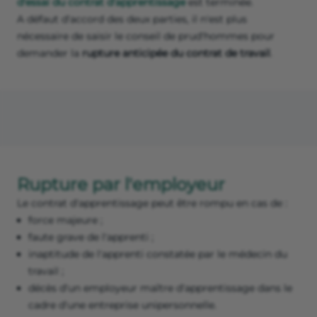
d'essai du contrat d'apprentissage
est terminée.
A défaut d'accord des deux parties, il n'est plus
nécessaire de saisir le conseil de prud'hommes pour
demander la
rupture anticipée du contrat de travail
.
Rupture par l'employeur
Le contrat d'apprentissage peut être rompu en cas de :
force majeure ;
faute grave de l'apprenti ;
inaptitude de l'apprenti constatée par le médecin du
travail ;
décès d'un employeur maître d'apprentissage dans le
cadre d'une entreprise unipersonnelle.