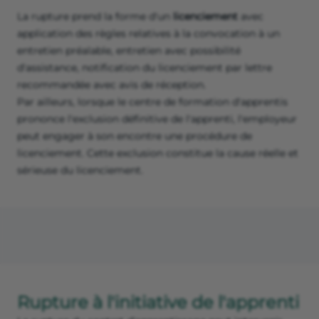
La rupture prend la forme d'un
licenciement
avec
application des règles relatives à la convocation à un
entretien préalable, entretien avec possibilité
d'assistance, notification du licenciement par lettre
recommandée avec avis de réception.
Par ailleurs, lorsque le centre de formation d'apprentis
prononce l'exclusion définitive de l'apprenti, l'employeur
peut engager à son encontre une procédure de
licenciement. Cette exclusion constitue la cause réelle et
sérieuse du licenciement.
Rupture à l'initiative de l'apprenti