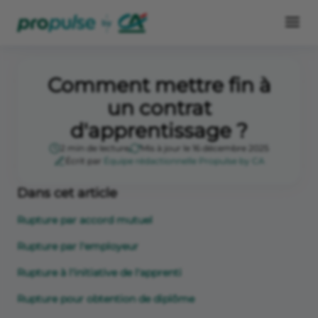
Comment mettre fin à
un contrat
d'apprentissage ?
2 min de lecture
Mis à jour le 16 décembre 2025
Écrit par
Équipe rédactionnelle Propulse by CA
Dans cet article
Rupture par accord mutuel
Rupture par l'employeur
Rupture à l'initiative de l'apprenti
Rupture pour obtention de diplôme