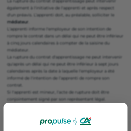
La rupture du contrat d'apprentissage peut intervenir
également à l'initiative de l'apprenti et après respect
d'un préavis. L’apprenti doit, au préalable, solliciter le
médiateur
.
L'apprenti informe l'employeur de son intention de
rompre le contrat dans un délai qui ne peut être inférieur
à cinq jours calendaires à compter de la saisine du
médiateur.
La rupture du contrat d'apprentissage ne peut intervenir
qu'après un délai qui ne peut être inférieur à sept jours
calendaires après la date à laquelle l'employeur a été
informé de l'intention de l’apprenti de rompre son
contrat.
Si l'apprenti est mineur, l'acte de rupture doit être
conjointement signé par son représentant légal.
Une copie de cet acte est adressée, pour information, à
l'établissement de formation dans lequel l'apprenti est
inscrit.