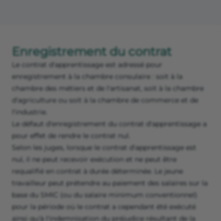
Enregistrement du contrat
Le contrat d'apprentissage est adressé pour
enregistrement à la chambre consulaire : soit à la
chambre des métiers et de l'artisanat, soit à la chambre
d'agriculture ou soit à la chambre de commerce et de
l'industrie.
Le défaut d'enregistrement du contrat d'apprentissage a
pour effet de rendre le contrat nul.
Selon les juges, lorsque le contrat d'apprentissage est
nul, il ne peut recevoir exécution et ne peut être
requalifié en contrat à durée déterminée. Le jeune
travailleur peut prétendre au paiement des salaires sur la
base du SMIC (ou du salaire minimum conventionnel)
pour la période où le contrat a cependant été exécuté
ainsi qu'à l'indemnisation du préjudice résultant de la