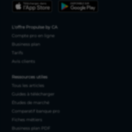
L'offre Propulse by CA
Compte pro en ligne
Business plan
Tarifs
Avis clients
Ressources utiles
Tous les articles
Guides à télécharger
Études de marché
Comparatif banque pro
Fiches métiers
Business plan PDF