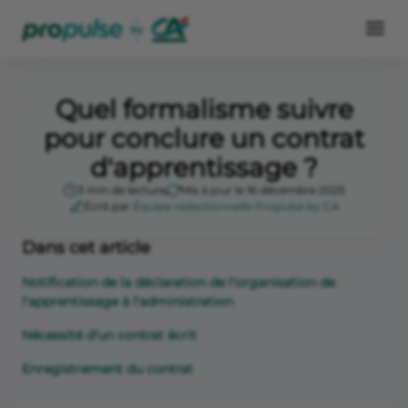
Quel formalisme suivre
pour conclure un contrat
d'apprentissage ?
3 min de lecture
Mis à jour le 16 décembre 2025
Écrit par
Équipe rédactionnelle Propulse by CA
Dans cet article
Notification de la déclaration de l'organisation de
l'apprentissage à l'administration
Nécessité d'un contrat écrit
Enregistrement du contrat