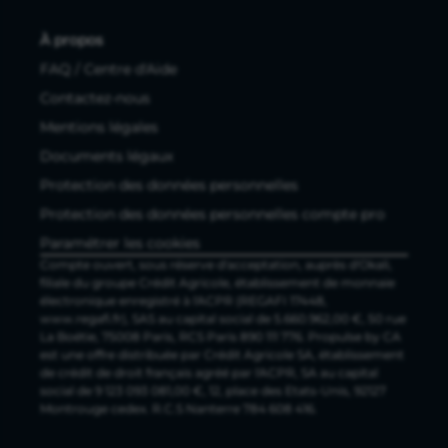
À propos
FAQ / Centre d'Aide
Contactez-nous
Mentions légales
Documents légaux
Protection des données personnelles
Protection des données personnelles compte pro
Paramétrer les cookies
Compte ouvert, sous réserve d'acceptation, auprès d'Okali,
filiale du groupe Crédit Agricole, établissement de monnaie
électronique enregistré à l'ACPR (REGAFI 17448,
www.regafi.fr), SAS au capital social de 5.660.962,00 €, 50 rue
La Boétie, 75008 Paris, RCS Paris 890 111 776. Propulse by CA
est une offre distribuée par Crédit Agricole SA, établissement
de crédit de droit français agréé par l'ACPR, SA au capital
social de 9 123 093 081,00 €, 12, place des Etats-Unis, 92127
Montrouge cedex. R.C.S Nanterre 784 608 416.