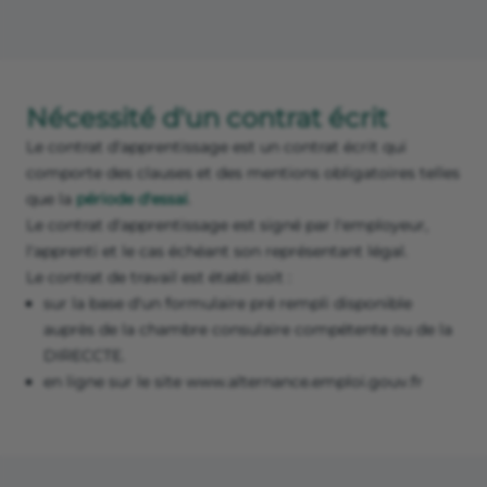
Nécessité d'un contrat écrit
Le contrat d'apprentissage est un contrat écrit qui
comporte des clauses et des mentions obligatoires telles
que la
période d'essai
.
Le contrat d'apprentissage est signé par l'employeur,
l'apprenti et le cas échéant son représentant légal.
Le contrat de travail est établi soit :
sur la base d'un formulaire pré rempli disponible
auprès de la chambre consulaire compétente ou de la
DIRECCTE.
en ligne sur le site www.alternance.emploi.gouv.fr