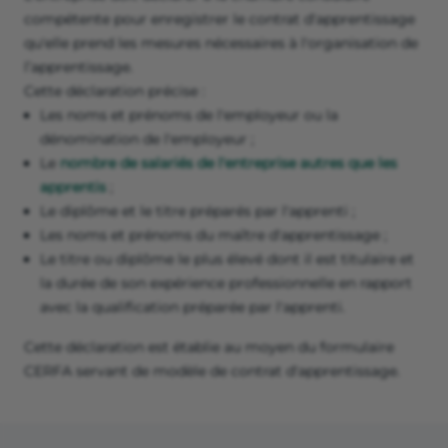
compétente pour enregistrer le contrat d'apprentissage
qu'elle prend les mesures nécessaires à l'organisation de
l’apprentissage.
Cette déclaration précise :
Les noms et prénoms de l'employeur ou la
dénomination de l'employeur ;
Le
nombre de salariés de l'entreprise autres que les
apprentis
;
Le diplôme et le titre préparés par l'apprenti ;
Les noms et prénoms du maître d'apprentissage ;
Le titre ou diplôme le plus élevé dont il est titulaire et
la durée de son expérience professionnelle en rapport
avec la qualification préparée par l'apprenti.
Cette déclaration est établie au moyen du formulaire
CERFA servant de modèle de contrat d'apprentissage.