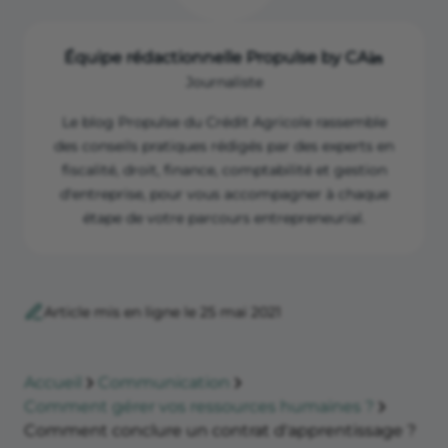
Équipe rédactionnelle Propulse by CA
Journaliste
Le blog Propulse du Crédit Agricole rassemble
des conseils pratiques rédigés par des experts en
fiscalité, droit, finance, comptabilité et gestion
d'entreprise, pour vous accompagner à chaque
étape de votre parcours entrepreneurial.
Article mis en ligne le 25 mai 2021
Accueil
Communication
Comment gérer vos ressources humaines ?
Comment conclure un contrat d'apprentissage ?