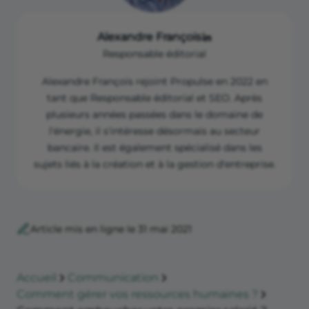
Alexandre François
Responsable éditorial
Alexandre François rejoint Propulse en 2022 en
tant que Responsable éditorial et SEO. Après
plusieurs années passées dans le domaine de
l'énergie, il s'intéresse désormais au secteur
bancaire. Il est également spécialisé dans les
sujets liés à la création et à la gestion d'entreprise.
Article mis en ligne le 31 mai 2021
Accueil
Communication
Comment gérer vos ressources humaines ?