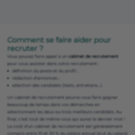
Comment se faire aider pour
recruter ?
Vous pouvez faire appel à un
cabinet de recrutement
pour vous assister dans votre recrutement :
définition du poste et du profil ;
rédaction d'annonces ;
sélection des candidats (tests, entretiens…).
Un cabinet de recrutement pourra vous faire gagner
beaucoup de temps dans vos démarches en
sélectionnant les deux ou trois meilleurs candidats. Au
final, c'est tout de même vous qui aurez le dernier mot !
Le coût d'un cabinet de recrutement est généralement
compris entre 10 et 20 % du salaire annuel brut du salarié