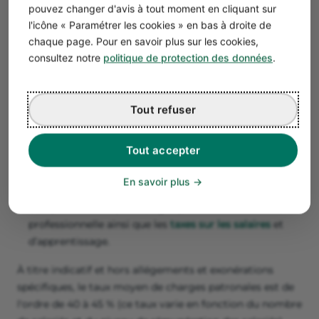
Il est donc important d'en
estimer le coût global
. Il faut
pouvez changer d'avis à tout moment en cliquant sur
distinguer les coûts directs et les coûts indirects d’un
l'icône « Paramétrer les cookies » en bas à droite de
salarié.
chaque page. Pour en savoir plus sur les cookies,
consultez notre
politique de protection des données
.
Les coûts directs
Les principaux
coûts directs
sont :
le salaire brut : il est composé du salaire net et des
Tout refuser
cotisations salariales ;
les charges patronales : elles sont calculées sur la base
Tout accepter
du salaire brut. Il s'agit des cotisations d'assurance
maladie, d'allocations familiales, d'assurance vieillesse,
En savoir plus
d’accident du travail, d’assurance chômage, de retraite
complémentaire (Arrco, Agirc), de formation
professionnelle ainsi que les
taxes sur les salaires
et
d’apprentissage.
À titre indicatif et hors allégements et exonérations
spécifiques, le taux moyen de charges patronales est de
l'ordre de 40 à 45 % (ce taux varie en fonction du nombre