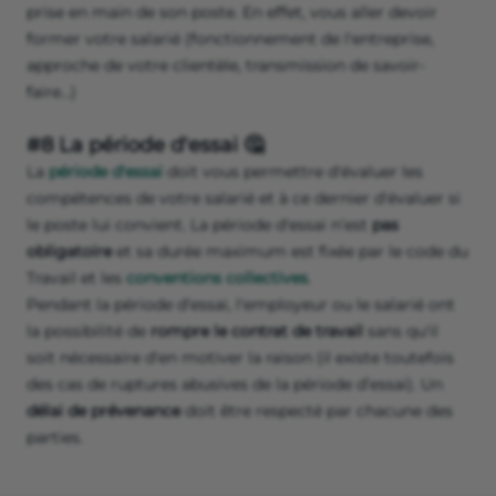
prise en main de son poste. En effet, vous aller devoir
former votre salarié (fonctionnement de l'entreprise,
approche de votre clientèle, transmission de savoir-
faire…)
#8 La période d'essai 🤔
La
période d'essai
doit vous permettre d'évaluer les
compétences de votre salarié et à ce dernier d'évaluer si
le poste lui convient. La période d'essai n’est
pas
obligatoire
et sa durée maximum est fixée par le code du
Travail et les
conventions collectives
.
Pendant la période d'essai, l'employeur ou le salarié ont
la possibilité de
rompre le contrat de travail
sans qu'il
soit nécessaire d'en motiver la raison (il existe toutefois
des cas de ruptures abusives de la période d’essai). Un
délai de prévenance
doit être respecté par chacune des
parties.