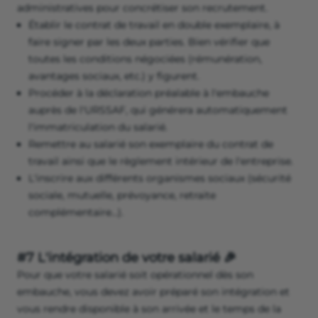
administratives pour concrétiser son recrutement.
Établir le contrat de travail en double exemplaire, à
faire signer par les deux parties. Bien vérifier que
toutes les conditions négociées (rémunération,
avantages sociaux, etc.) y figurent.
Procéder à la déclaration préalable à l'embauche
auprès de l'URSSAF, qui générera automatiquement
l'immatriculation du salarié.
Remettre au salarié son exemplaire du contrat de
travail ainsi que le règlement intérieur de l'entreprise.
L'inscrire aux différents organismes sociaux (sécurité
sociale, mutuelle, prévoyance, retraite
complémentaire...).
#7 L'intégration de votre salarié 🎉
Pour que votre salarié soit opérationnel dès son
embauche, vous devez avoir préparé son intégration et
vous rendre disponible à son arrivée et le temps de la