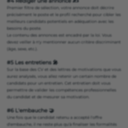
#4 Rédiger une annonce ✍️
Premier filtre de sélection, votre annonce doit décrire
précisément le poste et le profil recherché pour cibler les
meilleurs candidats potentiels en adéquation avec les
besoins du poste.
Le contenu des annonces est encadré par la loi. Vous
devez veiller à n'y mentionner aucun critère discriminant
(âge, sexe, etc.).
#5 Les entretiens 🎤
Sur la base des CV et des lettres de motivations que vous
aurez analysés, vous allez retenir un certain nombre de
candidats pour un entretien. Cet entretien doit vous
permettre de valider les compétences professionnelles
du candidat et de mesurer sa motivation.
#6 L'embauche 🤝
Une fois que le candidat retenu a accepté l'offre
d'embauche, il ne reste plus qu'à finaliser les formalités