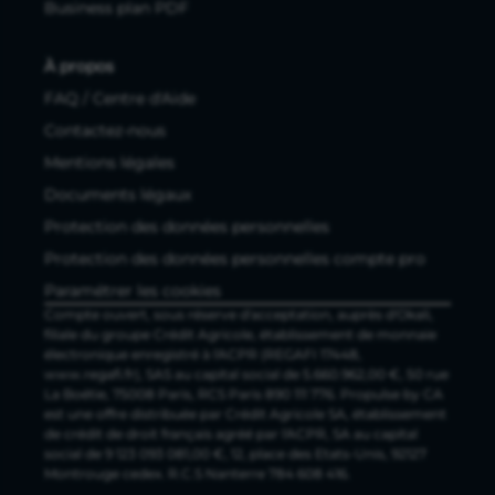
Business plan PDF
À propos
FAQ / Centre d'Aide
Contactez-nous
Mentions légales
Documents légaux
Protection des données personnelles
Protection des données personnelles compte pro
Paramétrer les cookies
Compte ouvert, sous réserve d'acceptation, auprès d'Okali,
filiale du groupe Crédit Agricole, établissement de monnaie
électronique enregistré à l'ACPR (REGAFI 17448,
www.regafi.fr), SAS au capital social de 5.660.962,00 €, 50 rue
La Boétie, 75008 Paris, RCS Paris 890 111 776. Propulse by CA
est une offre distribuée par Crédit Agricole SA, établissement
de crédit de droit français agréé par l'ACPR, SA au capital
social de 9 123 093 081,00 €, 12, place des Etats-Unis, 92127
Montrouge cedex. R.C.S Nanterre 784 608 416.