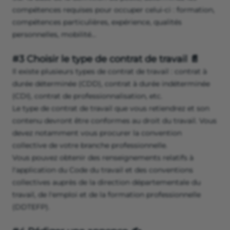
compétences requises pour occuper celui-ci : formation,
compétences particulières, expérience, qualités
personnelles, mobilité…
#3 Choisir le type de contrat de travail 📄
Il existe plusieurs types de contrat de travail : contrat à
durée déterminée (CDD), contrat à durée indéterminée
(CDI), contrat de professionnalisation, etc.
Le type de contrat de travail que vous retiendrez et son
contenu devront être conformes au droit du travail. Vous
devez notamment vous procurer la convention
collective de votre branche professionnelle.
Vous pouvez obtenir des renseignements relatifs à
l'application du Code du travail et des conventions
collectives auprès de la direction départementale du
travail, de l'emploi et de la formation professionnelle
(DDTEFP).