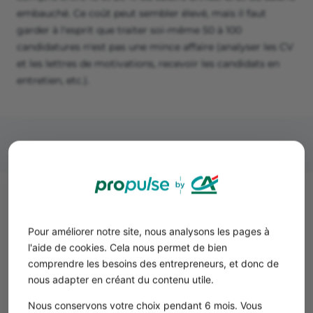
embauché. Ce coût peut sembler élevé, mais il faut
garder à l'esprit que traiter soi-même 50 à 100
candidatures n'est pas une mince affaire (analyser les CV
et les lettres de motivations, recevoir les candidats en
entretien, etc.).
Estimer le coût global de
l'embauche
Pour améliorer notre site, nous analysons les pages à
l'aide de cookies. Cela nous permet de bien
Si l'arrivée d'un salarié dans votre entreprise est
comprendre les besoins des entrepreneurs, et donc de
synonyme de développement de votre chiffre d'affaires,
nous adapter en créant du contenu utile.
elle constitue également un
coût
qui ne doit pas peser
sur la rentabilité de votre activité.
Nous conservons votre choix pendant 6 mois. Vous