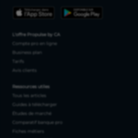
L'offre Propulse by CA
Compte pro en ligne
Business plan
Tarifs
Avis clients
Ressources utiles
Tous les articles
Guides à télécharger
Études de marché
Comparatif banque pro
Fiches métiers