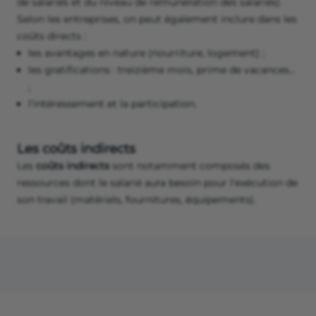
de salariés et du niveau de rémunération des salariés).
Selon les entreprises, on peut également inclure dans les
coûts directs :
les avantages en nature (nourriture, logement) ;
les gratifications : treizième mois, prime de vacances…
;
l'intéressement et la participation.
Les coûts indirects
Les
coûts indirects
sont notamment composés des
ressources dont le salarié aura besoin pour l'exécution de
son travail (matériels, fournitures, équipements).