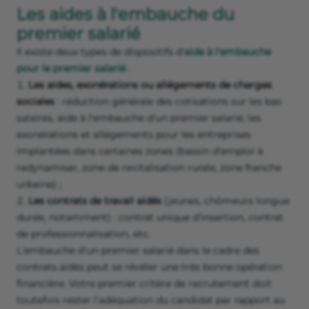
Les aides à l'embauche du
premier salarié
Il existe deux types de dispositifs d'
aide à l'embauche
pour le premier salarié
:
Les aides, exonérations ou allégements de charges
sociales
: réduction générale des cotisations sur les bas
salaires, aide à l'embauche d'un premier salarié, les
exonérations et allégements pour les entreprises
implantées dans certaines zones (bassin d'emploi à
redynamiser, zone de revitalisation rurale, zone franche
urbaine) ;
Les contrats de travail aidés
(jeunes, chômeurs longue
durée, notamment) : contrat unique d'insertion, contrat
de professionnalisation, etc.
L'embauche d'un premier salarié dans le cadre des
contrats aidés peut se révéler une très bonne opération
financière. Votre premier critère de recrutement doit
toutefois rester l'adéquation du candidat par rapport au