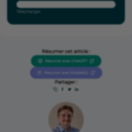
Télécharger
Résumer cet article :
Résumer avec ChatGPT
Résumer avec Perplexity
Partager :