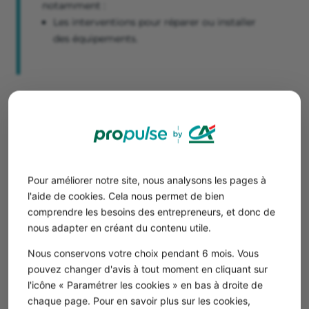
notamment :
Les interventions pour réparer ou installer
des équipements.
La résolution de problèmes
Ces activités clés concernent plutôt les professions de
conseils et de services. Il s’agit de tâches intellectuelles
ou créatives nécessaires à la compréhension des
problèmes clients et à la résolution de leurs problèmes,
Pour améliorer notre site, nous analysons les pages à
typiquement :
l'aide de cookies. Cela nous permet de bien
Des audits ou diagnostics techniques ;
comprendre les besoins des entrepreneurs, et donc de
Des conseils à partir d’une expertise ;
nous adapter en créant du contenu utile.
Un savoir-faire spécifique répondant à un problème
identifié.
Nous conservons votre choix pendant 6 mois. Vous
pouvez changer d'avis à tout moment en cliquant sur
l'icône « Paramétrer les cookies » en bas à droite de
Exemple
chaque page. Pour en savoir plus sur les cookies,
🚀Pour une agence marketing, les
activités clés