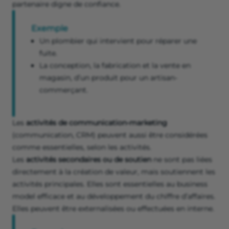
partenaire digne de confiance.
Exemple
Un plombier qui intervient pour réparer une
fuite.
La conception, la fabrication et la vente en
magasin, d’un produit pour un artisan-
commerçant.
Les
activités de communication-marketing
(communication, CRM) peuvent aussi être considérées
comme essentielles, selon les activités.
Les
activités secondaires ou de soutien
ne sont pas liées
directement à la création de valeur, mais soutiennent les
activités principales. Elles sont essentielles au business
model efficace et au développement du chiffre d’affaires.
Elles peuvent être externalisées ou effectuées en interne.