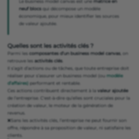
Le business model canvas est une
matrice en
neuf blocs
qui décompose un modèle
économique, pour mieux identifier les sources
de valeur ajoutée.
Quelles sont les activités clés ?
Parmi les
composantes d’un business model canvas
, on
retrouve les
activités clés
.
Il s’agit d’actions ou de tâches, que toute entreprise doit
réaliser pour s’assurer un business model (ou
modèle
d’affaires)
performant et rentable.
Ces actions contribuent directement à la
valeur ajoutée
de l’entreprise. C'est-à-dire qu’elles sont cruciales pour la
création de valeur, le moteur de la génération de
revenus.
❌Sans les activités clés, l’entreprise ne peut fournir son
offre, répondre à sa proposition de valeur, ni satisfaire les
clients.