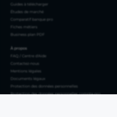
Guides à télécharger
Études de marché
Comparatif banque pro
Fiches métiers
Business plan PDF
À propos
FAQ / Centre d'Aide
Contactez-nous
Mentions légales
Documents légaux
Protection des données personnelles
Protection des données personnelles compte pro
Paramétrer les cookies
Compte ouvert, sous réserve d'acceptation, auprès d'Okali,
filiale du groupe Crédit Agricole, établissement de monnaie
électronique enregistré à l'ACPR (REGAFI 17448,