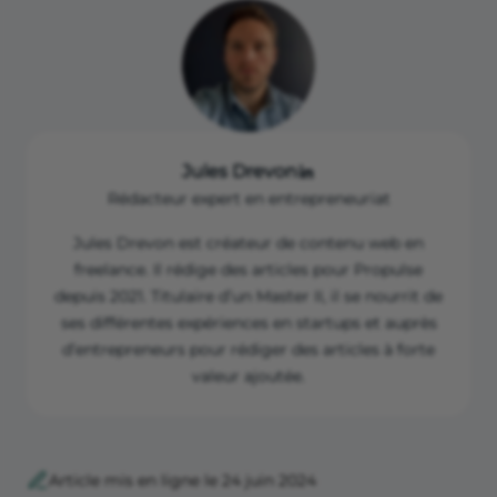
Jules Drevon
Rédacteur expert en entrepreneuriat
Jules Drevon est créateur de contenu web en
freelance. Il rédige des articles pour Propulse
depuis 2021. Titulaire d’un Master II, il se nourrit de
ses différentes expériences en startups et auprès
d’entrepreneurs pour rédiger des articles à forte
valeur ajoutée.
Article mis en ligne le 24 juin 2024