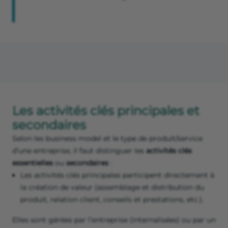
Les activités clés principales et
secondaires
Selon les business model et le type de produit/service
d’une entreprise, il faut distinguer les
activités clés
essentielles
ou
secondaires
:
Les activités clés principales participent directement à
la création de valeur (assemblage et distribution du
produit, relation client, conseils et prestations, etc.).
Elles sont gérées par l’entreprise (internalisées) ou par un