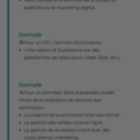
publicité ou le marketing digital.
Exemple
🚖Pour un VTC, l’activité clé concerne :
L'inscription et la présence sur des
plateformes de réservation (Uber, Bolt, etc.).
Exemple
🔧Pour un plombier dont le business model
inclut de la prestation de services aux
particuliers :
La création et la promotion d’un site vitrine.
La gestion des rendez-vous en ligne.
La gestion de la relation client avec des
outils d’email marketing.