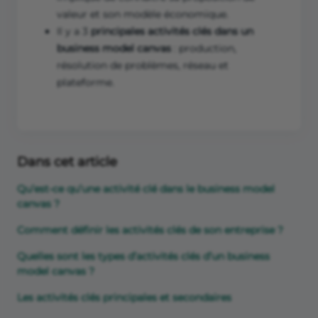
valeur et son modèle économique.
Il y a 3
principales activités clés dans un
business model canvas
: production,
résolution de problèmes, réseau et
plateforme.
Dans cet article
Qu’est-ce qu’une activité clé dans le business model
canvas ?
Comment définir les activités clés de son entreprise ?
Quelles sont les types d’activités clés d’un business
model canvas ?
Les activités clés principales et secondaires