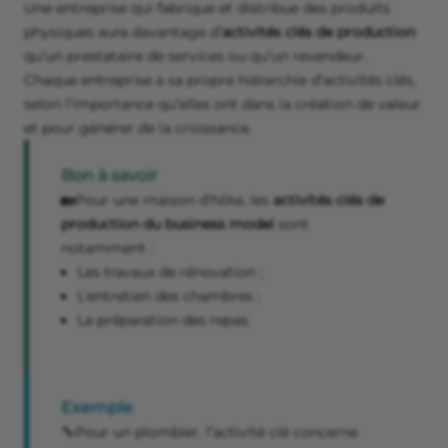
Une entreprise qui fabrique et distribue des produits
physiques aura davantage d’
activités clés de production
qu’un prestataire de services ou qu’un revendeur.
Chaque entreprise a sa propre hiérarchie d’activités clés,
selon l’importance qu’elles ont dans la création de valeur
et pour générer de la croissance.
Bon à savoir
🏡Pour une maison d'hôte, les
activités clés de
production du business model
sont
notamment :
Les travaux de rénovation ;
L’entretien des chambres ;
La préparation des repas.
Exemple
🔧Pour un plombier, l’activité clé concerne