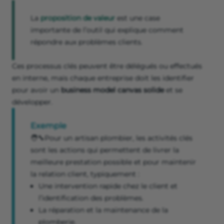
La
proposition de valeur
est une case
importante de l’outil qui explique comment
répondre aux problèmes clients.
Ces processus clés peuvent être délégués ou effectués
en interne, mais chaque entreprise doit les identifier
pour avoir un
business model canvas solide
et se
développer.
Exemple
🧑‍🔧Pour un artisan plombier, les activités clés
sont les actions qui permettent de livrer la
meilleure prestation possible et pour maintenir
la relation client, typiquement :
Une intervention rapide chez le client et
l’identification des problèmes.
La réparation et la maintenance de la
plomberie.