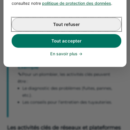
consultez notre
politique de protection des données
.
de résolution de problèmes
sont :
Les prestations d’audit de la stratégie
marketing d’un client.
Tout refuser
La relation et le service client.
La formation et la recherche de nouvelles
Tout accepter
compétences.
En savoir plus
Exemple
🔧Pour un plombier, les activités clés peuvent
être :
Le diagnostic des problèmes (fuites, pannes,
etc.).
Les conseils pour l’entretien des tuyauteries.
Les activités clés de réseaux et plateformes