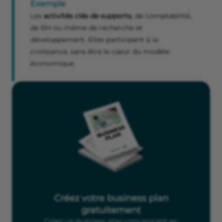
Exemple
Les
activités clés de supports
, de comptabilité,
de RH ou même de recherche et
développement. Elles participent à la
croissance, sans être le cœur du modèle
économique.
Créez votre business plan
gratuitement
Créez un business plan convaincant en