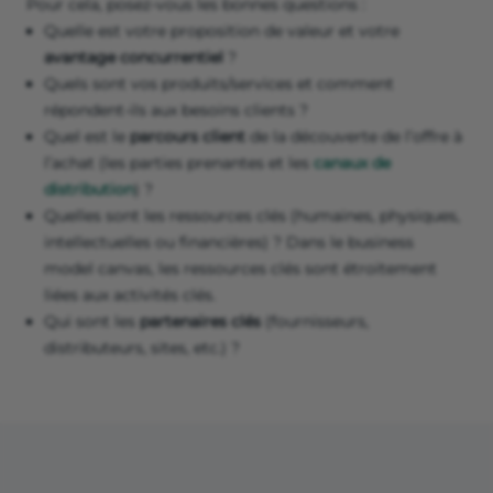
Pour cela, posez-vous les bonnes questions :
Quelle est votre proposition de valeur et votre
avantage concurrentiel
?
Quels sont vos produits/services et comment
répondent-ils aux besoins clients ?
Quel est le
parcours client
de la découverte de l’offre à
l’achat (les parties prenantes et les
canaux de
distribution
) ?
Quelles sont les ressources clés (humaines, physiques,
intellectuelles ou financières) ? Dans le business
model canvas, les ressources clés sont étroitement
liées aux activités clés.
Qui sont les
partenaires clés
(fournisseurs,
distributeurs, sites, etc.) ?