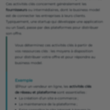
Ces activités clés concernent généralement les
fournisseurs
ou intermédiaires, dont le business model
est de connecter les entreprises à leurs clients.
Typiquement, une startup qui développe une application
ou un SaaS, passe par des plateformes pour distribuer
son offre.
Vous déterminez ces activités clés à partir de
vos ressources clés : les moyens à disposition
pour distribuer votre offre et pour répondre au
business model.
Exemple
🛒Pour un vendeur en ligne, les
activités clés
de réseau et plateforme
sont essentielles :
La création d’un site e-commerce ;
La maintenance de la plateforme ;
Faire connaître le site internet à travers la