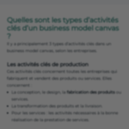
Quelles sont les types d’activités
clés d’un business model canvas
?
Il y a principalement 3 types d’activités clés dans un
business model canvas, selon les entreprises.
Les activités clés de production
Ces activités clés concernent toutes les entreprises qui
fabriquent et vendent des produits ou services. Elles
concernent :
La conception, le design, la
fabrication des produits
ou
services.
La transformation des produits et la livraison.
Pour les services : les activités nécessaires à la bonne
réalisation de la prestation de services.