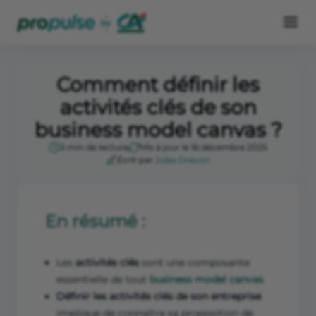
Comment définir les
activités clés de son
business model canvas ?
3 min de lecture
Mis à jour le 16 décembre 2025
Écrit par
Jules Drevon
En résumé :
Les
activités clés
sont une composante
essentielle de tout
business model canvas
.
Définir les activités clés de son entreprise
implique de connaître sa proposition de