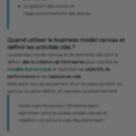
La gestion des stocks et
l’approvisionnement des pièces.
Quand utiliser le business model canvas et
définir les activités clés ?
Le business model canvas et les activités clés sont à
définir
dès la création de l’entreprise
pour clarifier le
modèle économique
et identifier les
objectifs de
performance
et les
ressources clés
.
Mais aussi lors du lancement d'un nouveau produit ou
service, ou pour définir un nouveau positionnement.
Votre marché évolue ? N’hésitez pas à
optimiser votre business model canvas et
redéfinir vos actions clés régulièrement !