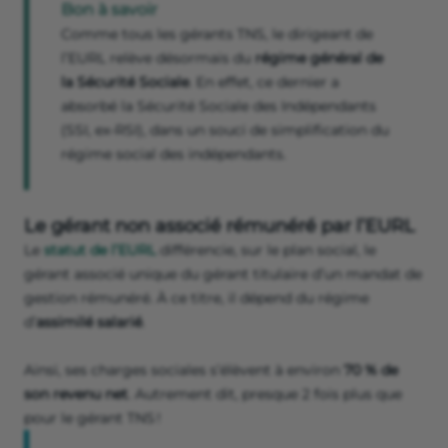
Bon à savoir
Comme tous les gérants TNS, le dirigeant de
l’EURL relève désormais du
régime général de
la Sécurité Sociale
. En effet, ce dernier a
absorbé la Sécurité Sociale des Indépendants
(SSI, ex-RSI), dans un souci de simplification du
régime social des indépendants.
Le gérant non associé rémunéré par l’EURL
Le
statut de l’EURL
différencie, sur le plan social, le
gérant associé unique du gérant titulaire d’un mandat de
gestion rémunéré. À ce titre, il dépend du régime
d’
assimilé salarié
.
Ainsi, ses charges sociales s’élèvent à environ
70 % de
son revenu net
. Autrement dit, presque 2 fois plus que
pour le gérant TNS !