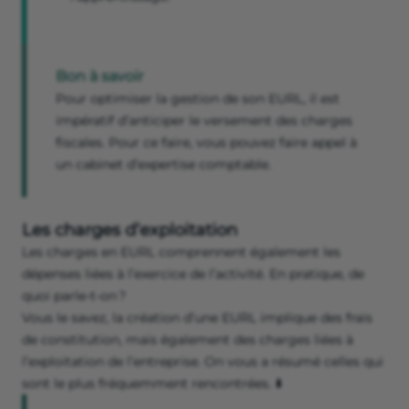
Bon à savoir
Pour optimiser la gestion de son EURL, il est
impératif d’anticiper le versement des charges
fiscales. Pour ce faire, vous pouvez faire appel à
un cabinet d’expertise comptable.
Les charges d’exploitation
Les charges en EURL comprennent également les
dépenses liées à l’exercice de l’activité. En pratique, de
quoi parle-t-on ?
Vous le savez, la création d’une EURL implique des frais
de constitution, mais également des charges liées à
l’exploitation de l’entreprise. On vous a résumé celles qui
sont le plus fréquemment rencontrées. ⬇️