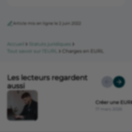
Article mis en ligne le 2 juin 2022
Accueil
Statuts juridiques
Tout savoir sur l’EURL
Charges en EURL
Les lecteurs regardent
aussi
Créer une EUR
17 mars 2026