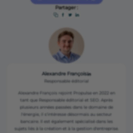
est d’améliorer la retraite des travailleurs
Partager :
indépendants en diminuant le taux
attribué à la CSG-CRDS.
Alexandre François
Responsable éditorial
Alexandre François rejoint Propulse en 2022 en
tant que Responsable éditorial et SEO. Après
plusieurs années passées dans le domaine de
l'énergie, il s'intéresse désormais au secteur
bancaire. Il est également spécialisé dans les
sujets liés à la création et à la gestion d'entreprise.