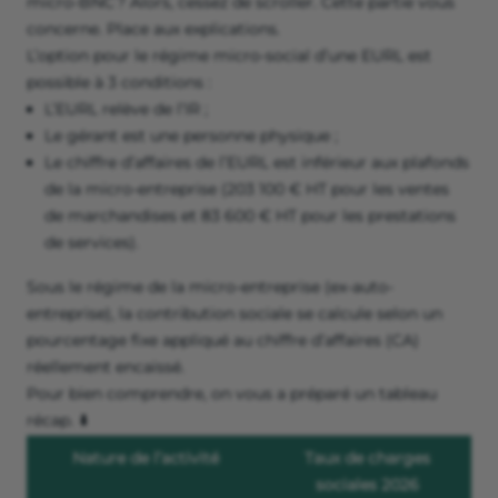
micro-BNC ? Alors, cessez de scroller. Cette partie vous
concerne. Place aux explications.
L’option pour le régime micro-social d’une EURL est
possible à 3 conditions :
L’EURL relève de l’IR ;
Le gérant est une personne physique ;
Le chiffre d’affaires de l’EURL est inférieur aux plafonds
de la micro-entreprise (203 100 € HT pour les ventes
de marchandises et 83 600 € HT pour les prestations
de services).
Sous le régime de la micro-entreprise (ex-auto-
entreprise), la contribution sociale se calcule selon un
pourcentage fixe appliqué au chiffre d’affaires (CA)
réellement encaissé.
Pour bien comprendre, on vous a préparé un tableau
récap. ⬇️
Nature de l’activité
Taux de charges
sociales 2026