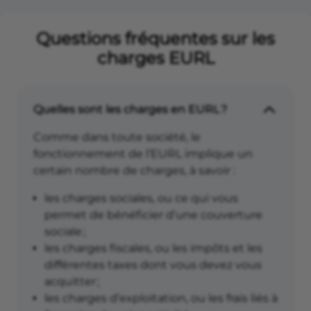
Questions fréquentes sur les
charges EURL
Quelles sont les charges en EURL ?
Comme dans toute société, le
fonctionnement de l’EURL implique un
certain nombre de charges, à savoir :
les charges sociales, ou ce qui vous
permet de bénéficier d’une couverture
sociale ;
les charges fiscales, ou les impôts et les
différentes taxes dont vous devez vous
acquitter ;
les charges d’exploitation, ou les frais liés à