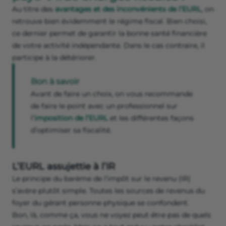
Au titre des
avantages et des inconvénients de l’EURL
, on
retrouve bien évidemment le régime fiscal. Bien choisi,
ce dernier permet de garantir la bonne santé financière
de votre activité indépendante. Dans le cas contraire, il
participe à la détériorer.
Bon à savoir
Avant de faire un choix, on vous recommande
de faire le point avec un professionnel sur
l’
imposition de l’EURL
et les différentes façons
d’optimiser sa fiscalité.
L’EURL assujettie à l’IR
Le principe du barème de l’impôt sur le revenu (IR)
s’avère plutôt simple. Toutes les sources de revenus du
foyer du gérant personne physique se confondent.
Bon, là, comme ça, vous ne voyez peut-être pas de quels