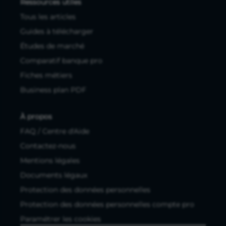
Ressources utiles
Tous les articles
Guides à télécharger
Études de marché
Comparatif banque pro
Fiches métiers
Business plan PDF
À propos
FAQ / Centre d'Aide
Contactez-nous
Mentions légales
Documents légaux
Protection des données personnelles
Protection des données personnelles compte pro
Paramétrer les cookies