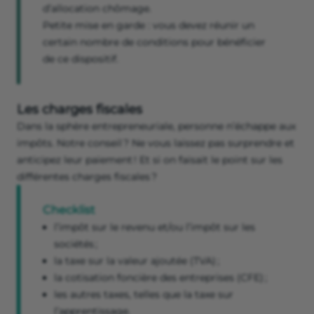
d’allocation chômage.
Petite mise en garde : vous devez réunir un
certain nombre de conditions pour bénéficier
de ce dispositif.
Les charges fiscales
Dans la sphère entrepreneuriale, personne n’échappe aux
impôts. Notre conseil ? Ne vous laissez pas surprendre et
anticipez leur paiement ! Et si on faisait le point sur les
différentes charges fiscales ?
Checklist
l’impôt sur le revenu et/ou l’impôt sur les
sociétés ;
la taxe sur la valeur ajoutée (TVA) ;
la cotisation foncière des entreprises (CFE) ;
les autres taxes, telles que la taxe sur
l’apprentissage.