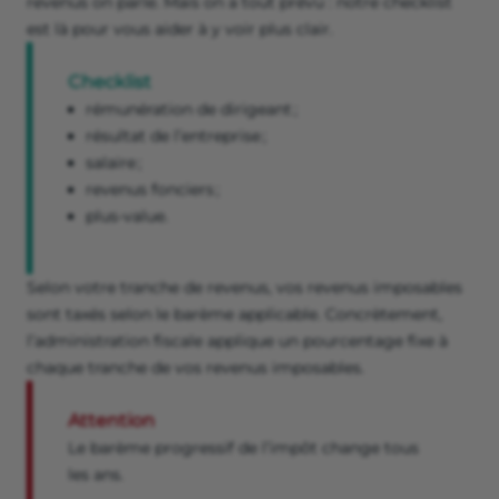
revenus on parle. Mais on a tout prévu : notre checklist
est là pour vous aider à y voir plus clair.
Checklist
rémunération de dirigeant ;
résultat de l’entreprise ;
salaire ;
revenus fonciers ;
plus-value.
Selon votre tranche de revenus, vos revenus imposables
sont taxés selon le barème applicable. Concrètement,
l’administration fiscale applique un pourcentage fixe à
chaque tranche de vos revenus imposables.
Attention
Le barème progressif de l’impôt change tous
les ans.