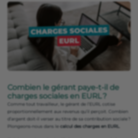
Combien le gérant paye-t-il de
charges sociales en EURL ?
Comme tout travailleur, le gérant de l’EURL cotise
proportionnellement aux revenus qu’il perçoit. Combien
d’argent doit-il verser au titre de sa contribution sociale ?
Plongeons-nous dans le
calcul des charges en EURL
.