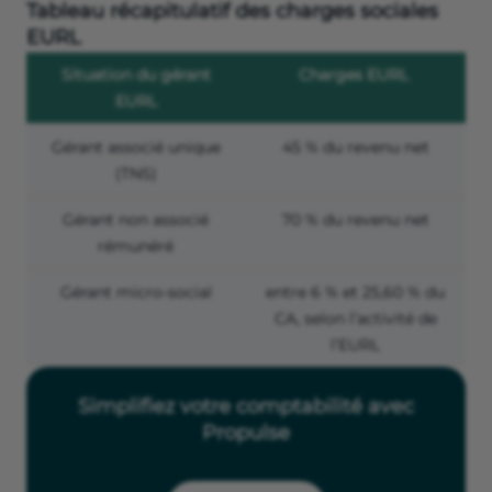
Tableau récapitulatif des charges sociales
EURL
Situation du gérant
Charges EURL
EURL
Gérant associé unique
45 % du revenu net
(TNS)
Gérant non associé
70 % du revenu net
rémunéré
Gérant micro-social
entre 6 % et 25,60 % du
CA, selon l’activité de
l’EURL
Simplifiez votre comptabilité avec
Propulse