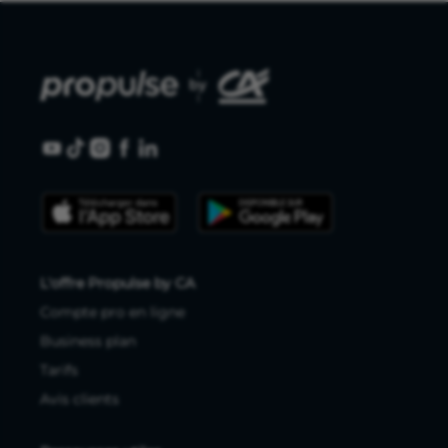
L'offre Propulse by CA
Compte pro en ligne
Business plan
Tarifs
Avis clients