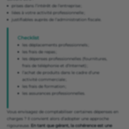
prises dans l’intérêt de l’entreprise ;
liées à votre activité professionnelle ;
justifiables auprès de l’administration fiscale.
Checklist
les déplacements professionnels ;
les frais de repas ;
les dépenses professionnelles (fournitures,
frais de téléphonie et d’Internet) ;
l’achat de produits dans le cadre d’une
activité commerciale ;
les frais de formation ;
les assurances professionnelles.
Vous envisagez de comptabiliser certaines dépenses en
charges ? Il convient alors d’adopter une approche
rigoureuse.
En tant que gérant, la cohérence est une