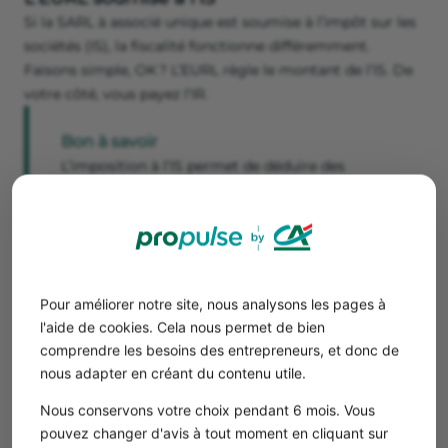
Si la SARL à associé unique est soumise à l’impôt sur les
sociétés (IS), la fiscalité fonctionne différemment.
Faisons simple, OK ? L’EURL règle le montant de l’IS. De
votre côté, vous payez l’IR.
Bon à savoir
L’imposition à l’IS permet de déduire des
bénéfices de l’EURL la rémunération du gérant.
Cette dernière est imposée à l’IR.
Depuis janvier 2022, l’IS se décline en 2 taux d’imposition.
Taux d’IS
Montant des bénéfices
Pour améliorer notre site, nous analysons les pages à
imposables de
l'aide de cookies. Cela nous permet de bien
l’entreprise
comprendre les besoins des entrepreneurs, et donc de
nous adapter en créant du contenu utile.
15 %
< 42 500 €
Nous conservons votre choix pendant 6 mois. Vous
25 %
> 42 500 €
pouvez changer d'avis à tout moment en cliquant sur