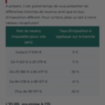
À présent, il est grand temps de vous présenter les
différentes tranches de revenus ainsi que le taux
d’imposition afférent. Pour ce faire, jetez un œil à notre
tableau récapitulatif.
Part du revenu
Taux d'imposition à
imposable (pour une
appliquer sur la tranche
part)
Jusqu'à 11 600 €
0 %
De 11 601 € à 29 579 €
11 %
De 29 580 € à 84 577 €
30 %
De 84 578 € à 181 917 €
41 %
Plus de 181 917 €
45 %
L’EURL soumise à l’IS