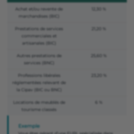
Achat et/ou revente de
12,30 %
marchandises (BIC)
Prestations de services
21,20 %
commerciales et
artisanales (BIC)
Autres prestations de
25,60 %
services (BNC)
Professions libérales
23,20 %
réglementées relevant de
la Cipav (BIC ou BNC)
Locations de meublés de
6 %
tourisme classés
Exemple
Vous êtes gérant d’une EURL spécialisée dans