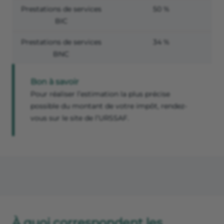
Prestations de services
50 %
BIC
Prestations de services
34 %
BNC
Bon à savoir
Pour réaliser l’estimation la plus précise
possible du montant de votre impôt, rendez-
vous sur le site de l’URSSAF.
À quoi correspondent les