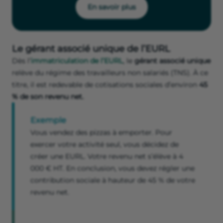
En savoir plus
Le gérant associé unique de l’EURL
Dès l’
immatriculation de l’EURL
, le
gérant associé unique
relève du régime des travailleurs non salariés (TNS). À ce
titre, il est redevable de cotisations sociales d’environ
45
% de son revenu net.
Exemple
Vous vendez des pizzas à emporter. Pour
exercer votre activité seul, vous décidez de
créer une EURL. Votre revenu net s’élève à 4
000 € HT. En conclusion, vous devez régler une
contribution sociale à hauteur de 45 % de votre
revenu net.