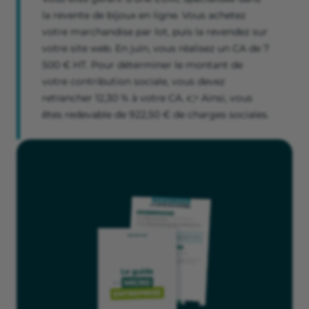
la revente de bijoux en ligne. Vous achetez
votre marchandise par lot, puis la revendez sur
votre site web. En juin, vous réalisez un CA de 7
500 € HT. Pour déterminer le montant de
votre contribution sociale, vous devez
retrancher 12,30 % à votre CA. 👉 Ainsi, vous
êtes redevable de 922,50 € de charges sociales.