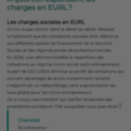
charges en EURL ?
Les charges sociales en EURL
On ne va pas rentrer dans le détail du détail. Retenez
simplement que les cotisations sociales font référence
aux différents postes de financement de la Sécurité
Sociale et des régimes privés de protection sociale.
En 2026, une réforme modifie la répartition des
cotisations au régime micro-social (auto-entrepreneur) :
la part de CSG-CRDS diminue au profit de cotisations qui
ouvrent davantage de droits (notamment retraite).
L’objectif est un rééquilibrage, sans augmentation du
taux global pour les micro-entrepreneurs.
On a conçu une checklist qui clarifie l’ensemble des
prestations sociales en TNS auxquelles vous avez droit.👇
Checklist
Je cotise pour :