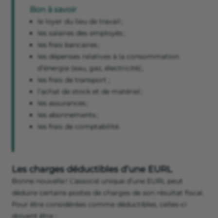
Bon à savoir
le loyer du lieu de travail ;
les salaires des employés ;
les frais bancaires ;
les dépenses relatives à la consommation
d’énergie (eau, gaz, électricité) ;
les frais de transport ;
l’achat de stock et de matériel ;
les assurances ;
les abonnements ;
les frais de comptabilité.
Les charges déductibles d’une EURL
Bonne nouvelle ! L’associé unique d’une EURL peut
déduire certains postes de charges de son résultat fiscal.
Pour être considérées comme déductibles, celles-ci
doivent être :