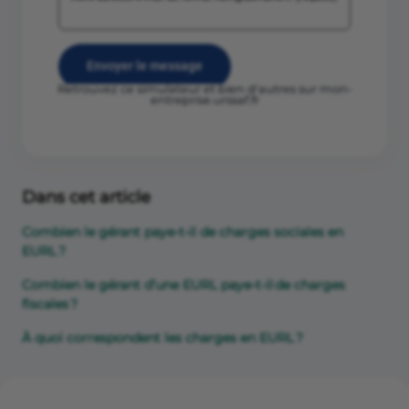
Retrouvez ce simulateur et bien d'autres sur
mon-
entreprise.urssaf.fr
Dans cet article
Combien le gérant paye-t-il de charges sociales en
EURL ?
Combien le gérant d’une EURL paye-t-il de charges
fiscales ?
À quoi correspondent les charges en EURL ?