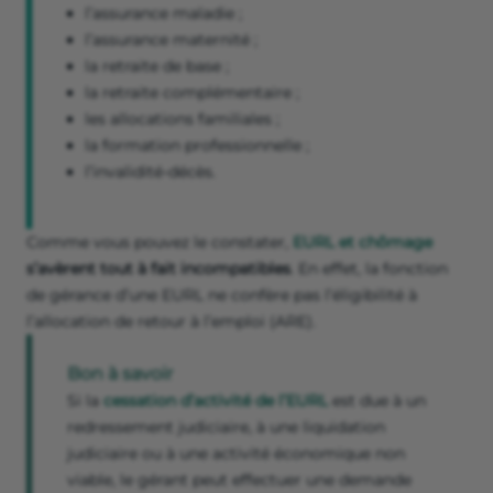
l’assurance maladie ;
l’assurance maternité ;
la retraite de base ;
la retraite complémentaire ;
les allocations familiales ;
la formation professionnelle ;
l’invalidité-décès.
Comme vous pouvez le constater,
EURL et chômage
s’avèrent tout à fait incompatibles
. En effet, la fonction
de gérance d’une EURL ne confère pas l’éligibilité à
l’allocation de retour à l’emploi (ARE).
Bon à savoir
Si la
cessation d’activité de l’EURL
est due à un
redressement judiciaire, à une liquidation
judiciaire ou à une activité économique non
viable, le gérant peut effectuer une demande