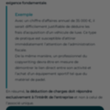
exigence fondamentale
.
Exemple
Avec un chiffre d’affaires annuel de 35 000 €, il
serait difficilement justifiable de déduire les
frais d’acquisition d’un véhicule de luxe. Ce type
de pratique est susceptible d’attirer
immédiatement l’attention de l’administration
fiscale.
De la même manière, un professionnel du
copywriting devra être en mesure de
démontrer le lien direct entre son activité et
l’achat d’un équipement sportif tel que du
matériel de padel.
En résumé,
la déduction de charges doit répondre
exclusivement à l’intérêt de l’entreprise
et non à celui de
l’associé unique.