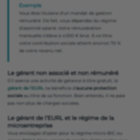
Exemple
Vous êtes titulaire d’un mandat de gestion
rémunéré. De fait, vous dépendez du régime
d’assimilé salarié. Votre rémunération
mensuelle s’élève à 4 000 € brut. À ce titre,
votre contribution sociale atteint environ 70 %
de votre revenu net.
Le gérant non associé et non rémunéré
S’il exerce une activité de gérance à titre gratuit, le
gérant de l’EURL
ne bénéficie d’
aucune protection
sociale
au titre de sa fonction. Bien entendu, il ne paie
pas non plus de charges sociales.
Le gérant de l’EURL et le régime de la
microentreprise
Vous envisagez d’opter pour le régime micro-BIC ou