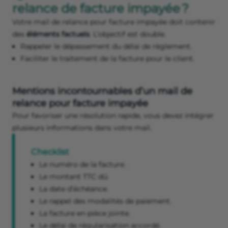
relance de facture impayée ?
Votre mail de relance pour facture impayée doit contenir
des
éléments factuels
. L’objectif est double.
Rappeler le dépassement du délai de règlement.
Faciliter le traitement de la facture pour le client.
Mentions incontournables d’un mail de
relance pour facture impayée
Pour favoriser une résolution rapide, vous devez intégrer
plusieurs informations dans votre mail.
Checklist
Le numéro de la facture.
Le montant TTC dû.
La date d’échéance.
Le rappel des modalités de paiement.
La facture en pièce jointe.
Le délai de régularisation accordé.