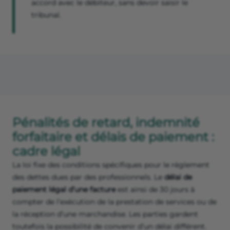
accord avec le débiteur, sans devoir saisir le
tribunal.
Pénalités de retard, indemnité
forfaitaire et délais de paiement :
cadre légal
La loi fixe des conditions spécifiques pour le règlement
des dettes dues par des professionnels. Le
délai de
paiement légal d’une facture
est ainsi de 30 jours à
compter de l’exécution de la prestation de services ou de
la réception d’une marchandise. Les parties gardent
toutefois la possibilité de convenir d’un délai différent.