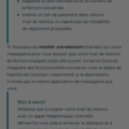
Rappelez la date d’échéance et le numéro de
la facture concernée.
Insérez un lien de paiement dans votre e-
mail de relance, ou reprécisez les modalités
de règlement proposées.
💡 Vous pouvez
installer une extension
(tracker) sur votre
messagerie pour vous assurer que votre mail de relance
de facture impayée a bien été ouvert. Gmail et Outlook
intègrent des fonctionnalités similaires, mais le degré de
fiabilité est incertain, notamment si le destinataire
n’utilise pas la même application de messagerie que
vous.
Bon à savoir
N’hésitez pas à coupler votre mail de relance
avec un appel téléphonique. Une telle
démarche vous aide à amorcer le dialogue et à