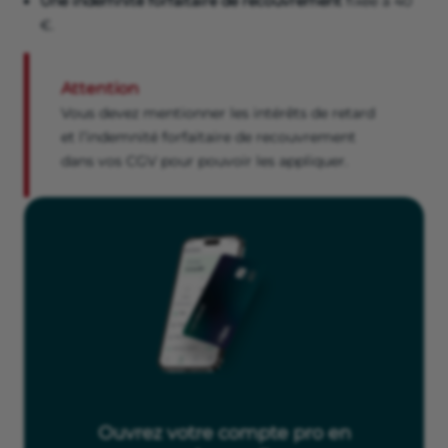
Une indemnité forfaitaire de recouvrement
fixée à 40
€.
Attention
Vous devez mentionner les intérêts de retard
et l’indemnité forfaitaire de recouvrement
dans vos CGV pour pouvoir les appliquer.
Ouvrez votre compte pro en