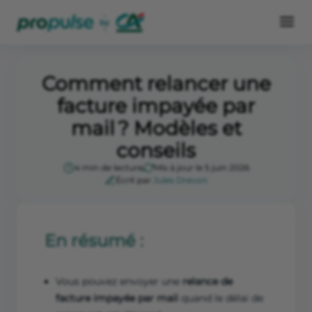
Comment relancer une
facture impayée par
mail ? Modèles et
conseils
4 min de lecture
Mis à jour le 5 juin 2026
Écrit par
Jules Drevon
En résumé :
Vous pouvez envoyer une
relance de
facture impayée par mail
quand le
délai de