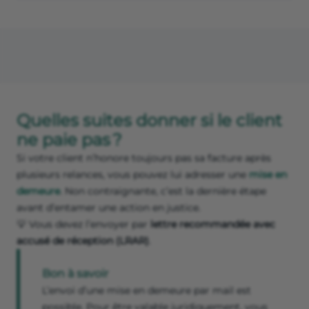
Quelles suites donner si le client
ne paie pas ?
Si votre client n’honore toujours pas sa facture après
plusieurs relances, vous pouvez lui adresser une
mise en
demeure
. Non contraignante, c’est la dernière étape
avant d’entamer une action en justice.
💡 Vous devez l’envoyer par
lettre recommandée avec
accusé de réception (LRAR)
.
Bon à savoir
L’envoi d’une mise en demeure par mail est
possible. Pour être valable juridiquement, vous