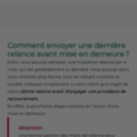
Comment envoyer une dernière
relance avant mise en demeure ?
Enfin, vous pouvez adresser une troisième relance par e-
mail, qui est généralement la dernière. Vous pouvez alors
vous montrer plus ferme, tout en restant courtois et
cordial. Indiquez simplement à votre client qu’il s’agit de
votre
ultime relance avant d’engager une procédure de
recouvrement
.
En effet, la prochaine étape consiste en l’envoi d’une
mise en demeure.
Attention
Une bonne gestion des mails de relance pour