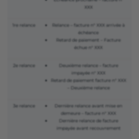
XXX
1
re
relance
Relance – facture n° XXX arrivée à
échéance
Retard de paiement – Facture
échue n° XXX
2
e
relance
Deuxième relance – facture
impayée n° XXX
Retard de paiement facture n° XXX
– Deuxième relance
3
e
relance
Dernière relance avant mise en
demeure – facture n° XXX
Dernière relance de facture
impayée avant recouvrement