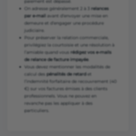
paiement est dépassé.
On adresse généralement 2 à 3
relances
par e-mail
avant d’envoyer une mise en
demeure et d’engager une procédure
judiciaire.
Pour préserver la relation commerciale,
privilégiez la courtoisie et une résolution à
l’amiable quand vous
rédigez vos e-mails
de relance de facture impayée
.
Vous devez mentionner les modalités de
calcul des
pénalités de retard
et
l’indemnité forfaitaire de recouvrement (40
€) sur vos factures émises à des clients
professionnels. Vous ne pouvez en
revanche pas les appliquer à des
particuliers.