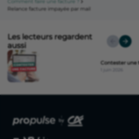
Comment faire une facture ?
Relance facture impayée par mail
Les lecteurs regardent
aussi
Contester une 
1 juin 2026