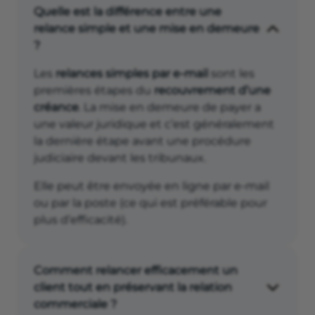
Quelle est la différence entre une
relance simple et une mise en demeure
?
Les
relances simples par e-mail
sont les
premières étapes du
recouvrement d’une
créance
. La mise en demeure de payer a
une valeur juridique et c’est généralement
la dernière étape avant une procédure
judiciaire devant les tribunaux.
Elle peut être envoyée en ligne par e-mail
ou par la poste (ce qui est préférable pour
plus d’efficacité).
Comment relancer efficacement un
client tout en préservant la relation
commerciale ?