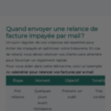
Quand envoyer une relance de
facture impayée par mail ?
Un suivi régulier de vos créances est essentiel pour
éviter les impayés et optimiser votre trésorerie. En cas
de retard, vous devez relancer vos clients sans attendre
pour favoriser un règlement rapide.
Pour vous aider dans cette démarche, voici un exemple
de
calendrier pour relancer vos factures par e-mail
.
Étape
Moment
Objectif
Tonalité
Pré-
Quelques
Prévenir un
Très
relance
jours
oubli
cordial
avant
l’échéance