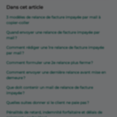
Dans cet article
3 modèles de relance de facture impayée par mail à
copier-coller
Quand envoyer une relance de facture impayée par
mail ?
Comment rédiger une 1re relance de facture impayée
par mail ?
Comment formuler une 2e relance plus ferme ?
Comment envoyer une dernière relance avant mise en
demeure ?
Que doit contenir un mail de relance de facture
impayée ?
Quelles suites donner si le client ne paie pas ?
Pénalités de retard, indemnité forfaitaire et délais de