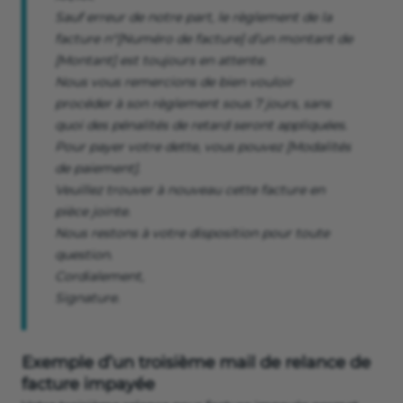
Sauf erreur de notre part, le règlement de la
facture n°[Numéro de facture] d’un montant de
[Montant] est toujours en attente.
Nous vous remercions de bien vouloir
procéder à son règlement sous 7 jours, sans
quoi des pénalités de retard seront appliquées.
Pour payer votre dette, vous pouvez [Modalités
de paiement].
Veuillez trouver à nouveau cette facture en
pièce jointe.
Nous restons à votre disposition pour toute
question.
Cordialement,
Signature.
Exemple d’un troisième mail de relance de
facture impayée