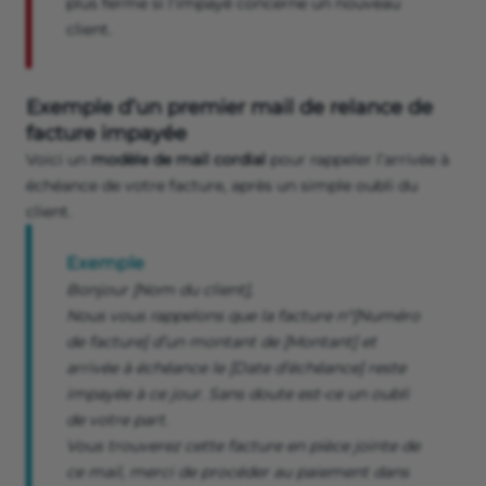
plus ferme si l’impayé concerne un nouveau
client.
Exemple d’un premier mail de relance de
facture impayée
Voici un
modèle de mail cordial
pour rappeler l’arrivée à
échéance de votre facture, après un simple oubli du
client.
Exemple
Bonjour
[Nom du client],
Nous vous rappelons que la facture n°[Numéro
de facture] d’un montant de [Montant] et
arrivée à échéance le [Date d’échéance] reste
impayée à ce jour. Sans doute est-ce un oubli
de votre part.
Vous trouverez cette facture en pièce jointe de
ce mail, merci de procéder au paiement dans