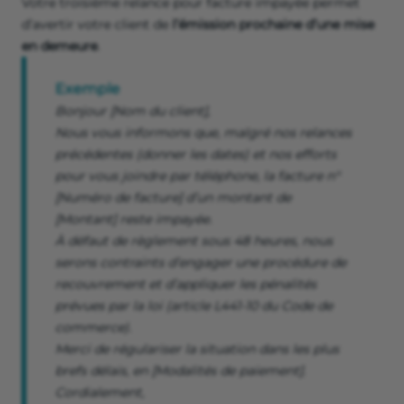
Votre troisième relance pour facture impayée permet
d’avertir votre client de
l’émission prochaine d’une mise
en demeure
.
Exemple
Bonjour
[Nom du client],
Nous vous informons que, malgré nos relances
précédentes (donner les dates) et nos efforts
pour vous joindre par téléphone, la facture n°
[Numéro de facture] d’un montant de
[Montant] reste impayée.
À défaut de règlement sous 48 heures, nous
serons contraints d’engager une procédure de
recouvrement et d’appliquer les pénalités
prévues par la loi (article L441-10 du Code de
commerce).
Merci de régulariser la situation dans les plus
brefs délais, en [Modalités de paiement].
Cordialement,