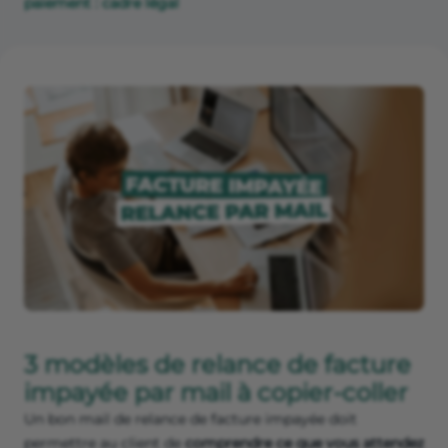
paiement : cadre légal
3 modèles de relance de facture
impayée par mail à copier-coller
Un bon mail de relance de facture impayée doit
permettre au client de
comprendre ce que vous attendez