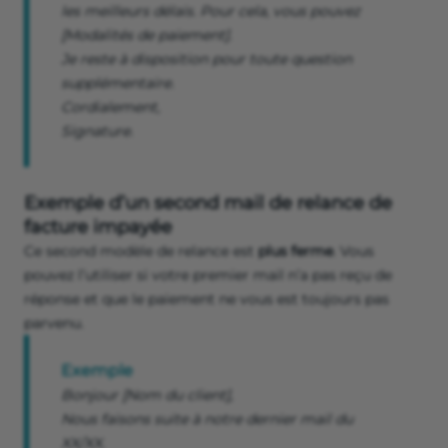
les meilleurs délais. Pour cela, vous pouvez
[Modalités de paiement].
Je reste à disposition pour toute question
supplémentaire.
Cordialement,
Signature.
Exemple d’un second mail de relance de
facture impayée
Ce second modèle de relance est
plus ferme
. Vous
pouvez l’utiliser si votre premier mail n’a pas reçu de
réponse et que le paiement ne vous est toujours pas
parvenu.
Exemple
Bonjour [Nom du client],
Nous faisons suite à notre dernier mail du
XX/XX.