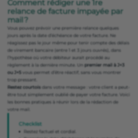
Comment rédiger une 1re
relance de facture impayée par
mail ?
Vous pouvez prévoir une première relance quelques
jours après la date d’échéance de votre facture. Ne
réagissez pas le jour même pour tenir compte des délais
de virement bancaire (entre 1 et 3 jours ouvrés), dans
l’hypothèse où votre débiteur aurait procédé au
règlement à la dernière minute. Un
premier mail à J+3
ou J+5
vous permet d’être réactif, sans vous montrer
trop pressant.
Restez courtois
dans votre message : votre client a peut-
être tout simplement oublié de payer votre facture. Voici
les bonnes pratiques à réunir lors de la rédaction de
votre mail.
Checklist
Restez factuel et cordial.