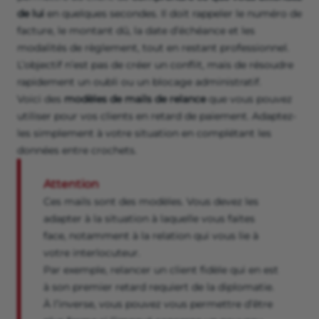
de lui
en quelques secondes. Il doit rappeler le numéro de
facture, le montant dû, la date d’échéance et les
modalités de règlement, tout en restant professionnel.
L’objectif n’est pas de créer un conflit, mais de résoudre
rapidement un oubli ou un blocage administratif.
Voici des
modèles de mails de relance
que vous pouvez
utiliser pour vos clients en retard de paiement. Adaptez-
les simplement à votre situation en complétant les
données entre crochets.
Attention
Ces mails sont des modèles. Vous devez les
adapter à la situation à laquelle vous faites
face, notamment à la relation qui vous lie à
votre interlocuteur.
Par exemple, relancer un client fidèle qui en est
à son premier retard requiert de la diplomatie.
À l’inverse, vous pouvez vous permettre d’être