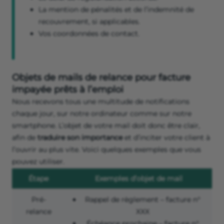
La mention de pénalités et de l’indemnité de
recouvrement, si applicables.
Vos coordonnées de contact.
Objets de mails de relance pour facture
impayée prêts à l’emploi
Nous recevons tous une multitude de notifications
chaque jour, sur notre ordinateur comme sur notre
smartphone. L’objet de votre mail doit donc être clair,
afin de
traduire son importance
et d’inciter votre client à
l’ouvrir au plus vite. Voici quelques exemples que vous
pouvez utiliser.
Étape
Exemples d’objet de mail
Pré-
Rappel de règlement – facture n°
relance
XXX
Échéance prochaine – facture n°