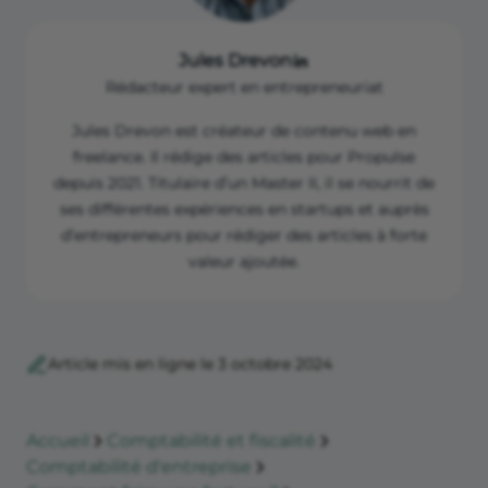
commerciale.
Jules Drevon
Rédacteur expert en entrepreneuriat
Jules Drevon est créateur de contenu web en
freelance. Il rédige des articles pour Propulse
depuis 2021. Titulaire d’un Master II, il se nourrit de
ses différentes expériences en startups et auprès
d’entrepreneurs pour rédiger des articles à forte
valeur ajoutée.
Article mis en ligne le 3 octobre 2024
Accueil
Comptabilité et fiscalité
Comptabilité d'entreprise