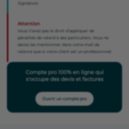
Signature.
Attention
Vous n’avez pas le droit d’appliquer de
pénalités de retard à des particuliers. Vous ne
devez les mentionner dans votre mail de
relance que si votre client est un professionnel.
Compte pro 100% en ligne qui
s'occupe des devis et factures
Ouvrir un compte pro