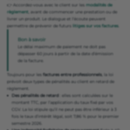
👉 Accordez-vous avec le client sur les
modalités de
règlement
, avant de commencer une prestation ou de
livrer un produit. Le dialogue et l’écoute peuvent
permettre de prévenir de futurs
litiges sur vos factures
.
Bon à savoir
Le délai maximum de paiement ne doit pas
dépasser 60 jours à partir de la date d’émission
de la facture.
Toujours pour les
factures entre professionnels
, la loi
prévoit deux types de pénalités au client en retard de
règlement.
Des pénalités de retard
: elles sont calculées sur le
montant TTC, par l’application du taux fixé par vos
CGV. La loi stipule qu’il ne peut pas être inférieur à 3
fois le taux d’intérêt légal, soit 7,86 % pour le premier
semestre 2026.