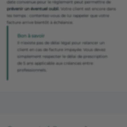
date convenue pour le règlement peut permettre de
prévenir un éventuel oubli
. Votre client est encore dans
les temps : contentez-vous de lui rappeler que votre
facture arrive bientôt à échéance.
Bon à savoir
Il n’existe pas de délai légal pour relancer un
client en cas de facture impayée. Vous devez
simplement respecter le délai de prescription
de 5 ans
applicable aux créances entre
professionnels.