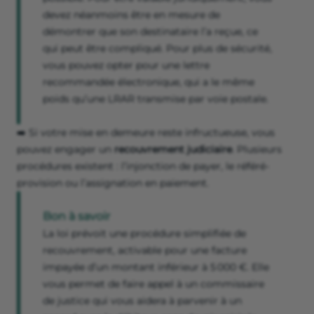
devez néanmoins être en mesure de
démontrer que son destinataire l’a reçue, ce
qui peut être compliqué. Pour plus de sécurité,
vous pouvez opter pour une lettre
recommandée électronique, qui a le même
poids qu’une LRAR transmise par voie postale.
➡️ Si votre mise en demeure reste infructueuse, vous
pouvez engager un
recouvrement
judiciaire
. Plusieurs
procédures existent : l’injonction de payer, le référé-
provision ou l’assignation en paiement.
Bon à savoir
La loi prévoit une procédure simplifiée de
recouvrement, activable pour une facture
impayée d’un montant inférieur à 5 000 €. Elle
vous permet de faire appel à un commissaire
de justice qui vous aidera à parvenir à un