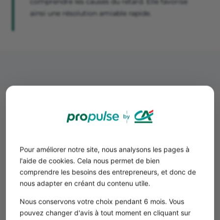
comprendre les causes du retard. Elle favorise
ainsi une résolution amiable rapide.
Comment formuler une 2e
relance plus ferme ?
Si le client n’a pas répondu à votre première demande,
Pour améliorer notre site, nous analysons les pages à
ou n’a toujours pas réglé sa dette, vous pouvez envoyer
l'aide de cookies. Cela nous permet de bien
une
seconde relance de votre facture impayée par mail.
comprendre les besoins des entrepreneurs, et donc de
Contextualisez votre démarche en rappelant la date de
nous adapter en créant du contenu utile.
votre mail initial.
Nous conservons votre choix pendant 6 mois. Vous
pouvez changer d'avis à tout moment en cliquant sur
Exemple