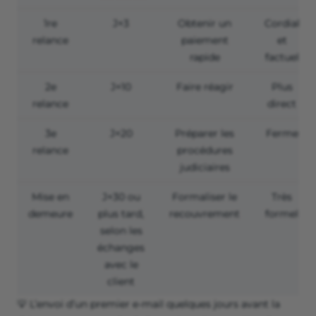
1
re
J+3
Obtenir un
Cordial
relance
paiement
et
rapide
factuel
2
e
J+10
Faire réagir
Plus
relance
direct
3
e
J+20
Préparer les
Ferme
relance
procédures
judiciaires
Mise en
J+30 ou
Formaliser le
Très
demeure
plus tard,
recouvrement
formel
selon les
échanges
avec le
client
💡 L’envoi d’un premier e-mail quelques jours avant la