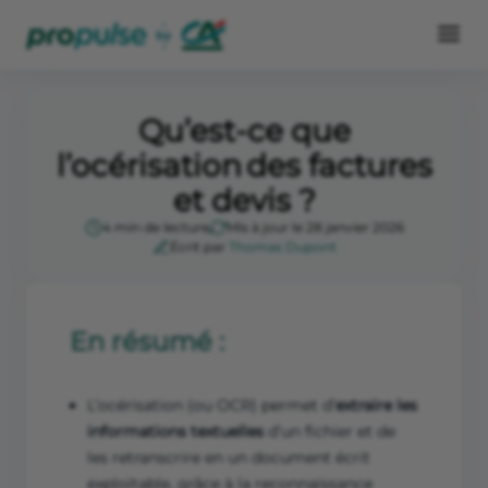
Qu’est-ce que
l’océrisation des factures
et devis ?
4 min de lecture
Mis à jour le 28 janvier 2026
Écrit par
Thomas Dupont
En résumé :
L’océrisation (ou OCR) permet d’
extraire les
informations textuelles
d’un fichier et de
les retranscrire en un document écrit
exploitable, grâce à la reconnaissance