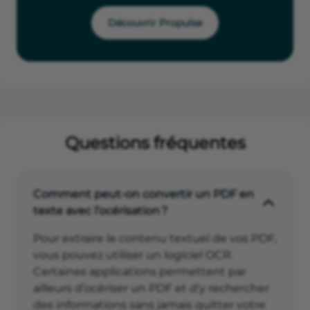
Découvrir Propulse
Questions fréquentes
Comment peut-on convertir un PDF en
texte avec l’océrisation ?
Pour extraire le contenu textuel de vos PDF,
vous pouvez utiliser un logiciel OCR.
Certaines applications permettent par
ailleurs d’océriser un PDF et d’y rechercher
des informations sans jamais quitter votre