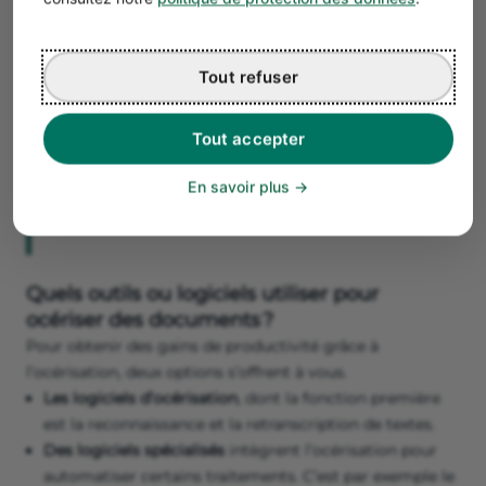
l’océrisation, voici des pistes pour la mettre en place
dans votre entreprise.
Tout refuser
Bon à savoir
Certains logiciels d’océrisation sont adaptés à
Tout accepter
la reconnaissance de textes dans des langues
spécifiques. Pensez-y si vous devez souvent
En savoir plus
traiter des documents rédigés en anglais, par
exemple.
Quels outils ou logiciels utiliser pour
océriser des documents ?
Pour obtenir des gains de productivité grâce à
l’océrisation, deux options s’offrent à vous.
Les logiciels d’océrisation
, dont la fonction première
est la reconnaissance et la retranscription de textes.
Des logiciels spécialisés
intègrent l’océrisation pour
automatiser certains traitements. C’est par exemple le