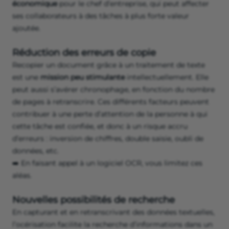
économique
pour le chef d’entreprise, qui peut affecter
ses collaborateurs à des tâches à plus forte valeur
ajoutée.
Réduction des erreurs de copie
Recopier un document grâce à un traitement de texte
est une
mission peu stimulante
intellectuellement. Elle
peut aussi s’avérer chronophage, en fonction du nombre
de pages à retranscrire. Ces différents facteurs peuvent
contribuer à une perte d’attention de la personne à qui
cette tâche est confiée, et donc à un risque accru
d’erreurs : inversion de chiffres, double saisie, oubli de
données, etc.
➡️ En faisant appel à un logiciel OCR, vous limitez ces
aléas.
Nouvelles possibilités de recherche
En capturant et en retranscrivant des données textuelles,
l’océrisation facilite la recherche d’informations dans un