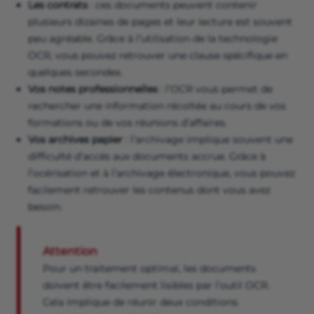
Les contrats
: ces documents peuvent contenir
plusieurs dizaines de pages et leur lecture est souvent
peu agréable. Grâce à l’utilisation de la technologie
OCR, vous pouvez retrouver une clause spécifique en
quelques secondes.
Vos notes professionnelles
: l’OCR vous permet de
rechercher une information récoltée au cours de vos
formations ou de vos réunions d’affaires.
Vos archives papier
: l’archivage implique souvent une
difficulté d’accès aux documents accrue. Grâce à
l’océrisation et à l’archivage électronique, vous pouvez
facilement retrouver les contenus dont vous avez
besoin.
Attention
Pour un traitement optimal, les documents
doivent être facilement lisibles par l’outil OCR.
Cela implique de réunir deux conditions.