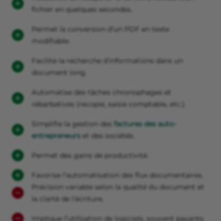
fichier en quelques secondes.
Permet la conversion d’un PDF en texte
modifiable.
Facilite la recherche d’informations dans un
document long.
Automatise des tâches chronophages et
rébarbatives (recopie, saisie comptable, etc.).
Simplifie la gestion des
factures des auto-
entrepreneurs
et des sociétés.
Permet des gains de productivité.
Favorise l’automatisation des flux documentaires.
Précision variable selon la qualité du document et
la clarté de l’écriture.
Implique l’utilisation de logiciels, souvent payants.