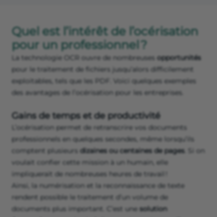
Quel est l’intérêt de l’océrisation
pour un professionnel ?
La technologie OCR ouvre de nombreuses
opportunités
pour le traitement de fichiers jusqu’alors difficilement
exploitables, tels que les PDF. Voici quelques exemples
des avantages de l’océrisation pour les entreprises.
Gains de temps et de productivité
L’océrisation permet de retranscrire vos documents
professionnels en quelques secondes, même lorsqu’ils
comptent plusieurs
dizaines ou centaines de pages
. Si on
voulait confier cette mission à un humain, elle
impliquerait de nombreuses heures de travail !
Ainsi, la numérisation et la reconnaissance de texte
rendent possible le traitement d’un volume de
documents plus important. C’est une
solution