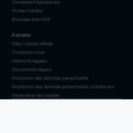
Comparatif banque pro
Fiches métiers
Business plan PDF
À propos
FAQ / Centre d'Aide
Contactez-nous
Mentions légales
Documents légaux
Protection des données personnelles
Protection des données personnelles compte pro
Paramétrer les cookies
Compte ouvert, sous réserve d'acceptation, auprès d'Okali,
filiale du groupe Crédit Agricole, établissement de monnaie
électronique enregistré à l'ACPR (REGAFI 17448,
www.regafi.fr), SAS au capital social de 5.660.962,00 €, 50 rue
La Boétie, 75008 Paris, RCS Paris 890 111 776. Propulse by CA
est une offre distribuée par Crédit Agricole SA, établissement