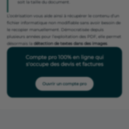
soit la taille du document.
L’océrisation vous aide ainsi à récupérer le contenu d’un
fichier informatique non modifiable sans avoir besoin de
le recopier manuellement. Démocratisée depuis
plusieurs années pour l’exploitation des PDF, elle permet
désormais la
détection de textes dans des images
.
Compte pro 100% en ligne qui
s'occupe des devis et factures
Ouvrir un compte pro