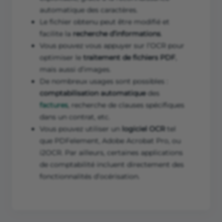
automatique des caractères.
Le fichier obtenu peut être modifié et
facilite la
recherche d’informations
.
Vous pouvez vous appuyer sur l’OCR pour
optimiser le
traitement de fichiers PDF
,
mais aussi d’images.
De nombreux usages sont possibles :
comptabilisation automatique
des
factures
, recherche de clauses spécifiques
dans un contrat, etc.
Vous pouvez utiliser un
logiciel OCR
tel
que PDFelement, Adobe Acrobat Pro, ou
i2OCR. Par ailleurs, certaines applications
de comptabilité incluent directement des
fonctionnalités d’océrisation.