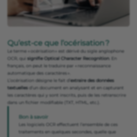
Qu’est-ce que l’océrisation ?
Le terme « océrisation » est dérivé du sigle anglophone
OCR, qui
signifie Optical Character Recognition
. En
français, on peut le traduire par « reconnaissance
automatique des caractères ».
L’océrisation désigne le fait d’
extraire des données
textuelles
d’un document en analysant et en capturant
les caractères qui y sont inscrits, puis de les retranscrire
dans un fichier modifiable (TXT, HTML, etc.).
Bon à savoir
Les logiciels OCR effectuent l’ensemble de ces
traitements en quelques secondes, quelle que