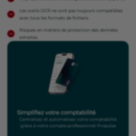
Les outils OCR ne sont pas toujours compatibles
avec tous les formats de fichiers.
Risques en matière de protection des données
extraites.
Simplifiez votre comptabilité
Centralisez et automatisez votre comptabilité
grâce à votre compte professionnel Propulse