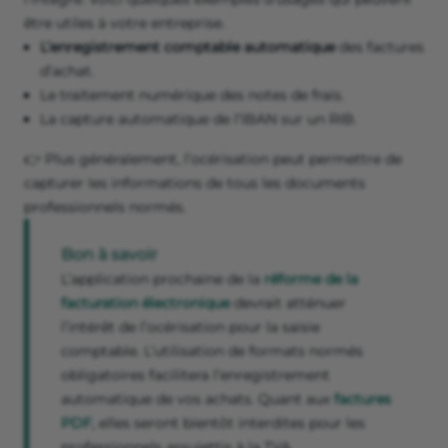
être utiles à votre entreprise.
L’enregistrement comptable automatique
des factures
d’achat.
Le traitement numérique des notes de frais.
La capture automatique de l’IBAN sur un RIB.
👉 Plus généralement, l’océrisation peut permettre de
capturer les informations de tous les documents
professionnels normés.
Bon à savoir
L’application prochaine de la
réforme de la
facturation électronique
devrait atténuer
l’intérêt de l’océrisation pour la saisie
comptable. L’utilisation de formats normés
obligatoires facilitera l’enregistrement
automatique de vos achats. Quant aux
factures
PDF
, elles seront bientôt interdites pour les
professionnels assujettis à la TVA.