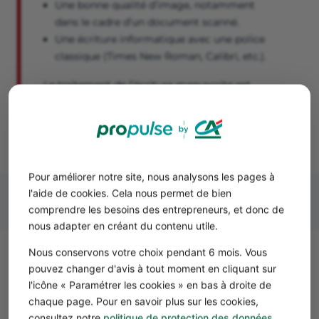
Une bonne qualité d’image, notamment
dans le cadre d’un document scanné.
Une écriture informatique avec une police
classique (Times New Roman, Calibri, etc.).
Le traitement de l’écriture manuscrite est
possible, mais vous constaterez probablement
plus d’erreurs de retranscription !
Pour améliorer notre site, nous analysons les pages à
l'aide de cookies. Cela nous permet de bien
comprendre les besoins des entrepreneurs, et donc de
nous adapter en créant du contenu utile.
Nous conservons votre choix pendant 6 mois. Vous
Comment océriser des factures,
pouvez changer d'avis à tout moment en cliquant sur
devis ou contrats ?
l'icône « Paramétrer les cookies » en bas à droite de
chaque page. Pour en savoir plus sur les cookies,
Maintenant que nous avons présenté l’intérêt de
consultez notre
politique de protection des données
.