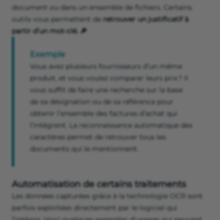
document ou dans un ensemble de fichiers. Certains
outils vous permettent de
retrouver un justificatif à
partir d’un mot-clé. 🔎
Exemple
Vous avez plusieurs fournisseurs d’un même
produit, et vous voulez comparer leurs prix ? Il
vous suffit de faire une recherche sur la base
de sa désignation ou de sa référence pour
obtenir l’ensemble des factures d’achat qui
l’intègrent. La reconnaissance automatique des
caractères permet de retrouver tous les
documents qui le mentionnent.
Automatisation de certains traitements
Les données capturées grâce à la technologie OCR sont
parfois exploitées directement par le logiciel qui
l’intègre. Voici quelques exemples d'usages qui peuvent