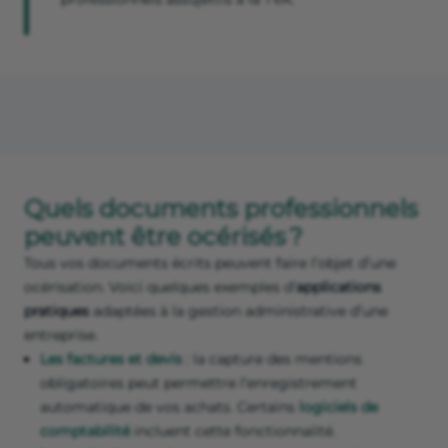
Quels documents professionnels
peuvent être océrisés ?
Tous vos documents écrits peuvent faire l’objet d’une
océrisation. Voici quelques exemples d’
applications
pratiques
adaptées à la gestion administrative d’une
entreprise.
Les factures et devis
: la capture des mentions
obligatoires peut permettre l’enregistrement
automatique de vos achats. Certains
logiciels de
comptabilité
incluent cette fonctionnalité.