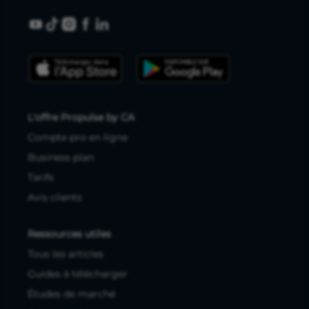
L'offre Propulse by CA
Compte pro en ligne
Business plan
Tarifs
Avis clients
Ressources utiles
Tous les articles
Guides à télécharger
Études de marché