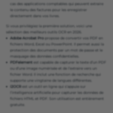
cas des applications comptables qui peuvent extraire
le contenu des factures pour les enregistrer
directement dans vos livres.
Si vous privilégiez la première solution, voici une
sélection des meilleurs outils OCR en 2026.
Adobe Acrobat Pro
propose de convertir vos PDF en
fichiers Word, Excel ou PowerPoint. Il permet aussi la
protection des documents par un mot de passe et le
masquage des données confidentielles.
PDFelement
est capable de capturer le texte d’un PDF
ou d’une image numérisée et de l’extraire vers un
fichier Word. Il inclut une fonction de recherche qui
supporte une vingtaine de langues différentes.
i2OCR
est un outil en ligne qui s’appuie sur
l’intelligence artificielle pour capturer les données de
fichiers HTML et PDF. Son utilisation est entièrement
gratuite.