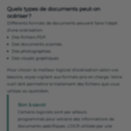
Quels types de documents peut‑on
océriser ?
Différents formats de documents peuvent faire l’objet
d’une océrisation.
Des fichiers PDF.
Des documents scannés.
Des photographies.
Des visuels graphiques.
Pour choisir le meilleur logiciel d’océrisation selon vos
besoins, soyez vigilant aux formats pris en charge. Votre
outil doit permettre le traitement des fichiers que vous
utilisez au quotidien.
Bon à savoir
Certains logiciels sont par ailleurs
programmés pour extraire des informations de
documents spécifiques. L’OCR utilisée par une