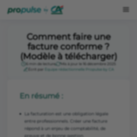
Comment faire une
facture conforme ?
(Modèle à télécharger)
6 min de lecture
Mis à jour le 16 décembre 2025
Écrit par
Équipe rédactionnelle Propulse by CA
En résumé :
La facturation est une obligation légale
entre professionnels. Créer une facture
répond à un enjeu de comptabilité, de
preuve et de bonne gestion.