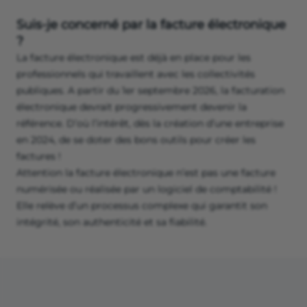
Suis-je concerné par la facture électronique
?
La facture électronique est déjà en place pour les
professionnels qui travaillent avec les collectivités
publiques. A partir du 1er septembre 2026, la facturation
électronique devrait progressivement devenir la
référence. D’où l’intérêt, dès la création d’une entreprise
en 2024, de se doter des bons outils pour créer les
factures !
Attention la facture électronique n’est pas une facture
numérisée ou réalisée par un logiciel de comptabilité !
Elle relève d’un processus complexe qui garantit son
intégrité, son authenticité et sa fiabilité.