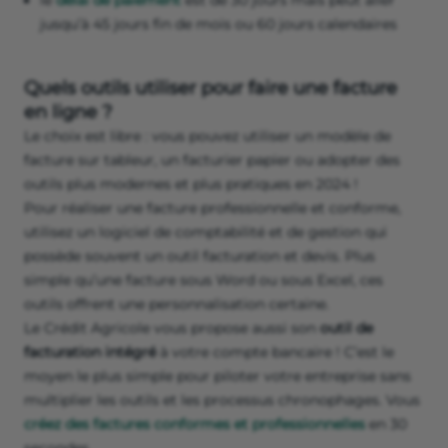
le
délai de paiement
est de 30 jours mais peut aller
jusqu’à 45 jours fin de mois ou 60 jours calendaires
Quels outils utiliser pour faire une facture
en ligne ?
Le choix est libre : vous pouvez utiliser un modèle de
facture sur tableur, un facturier papier ou adopter des
outils plus modernes et plus pratiques en 2024 !
Pour réaliser une facture professionnelle et conforme,
utilisez un logiciel de comptabilité et de gestion qui
possède souvent un outil facturation et devis. Plus
simple qu’une facture sous Word ou sous Excel, ces
outils offrent une personnalisation certaine.
Le Crédit Agricole vous propose aussi son
outil de
facturation intégré
à votre compte bancaire ! C’est le
moyen le plus simple pour piloter votre entreprise sans
multiplier les outils et les processus chronophages. Vous
créez des factures conformes et professionnelles
en 30