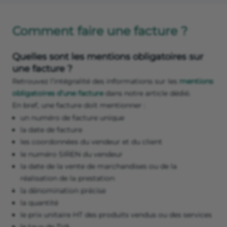
Comment faire une facture ?
Quelles sont les mentions obligatoires sur
une facture ?
Retrouvez l’intégralité des informations sur les
mentions
obligatoires d’une facture
dans notre article dédié.
En bref, une facture doit mentionner :
un numéro de facture unique
la date de facture
les coordonnées du vendeur et du client
le numéro SIREN du vendeur
la date de la vente de marchandises ou de la
réalisation de la prestation
la dénomination précise
la quantité
le prix unitaire HT des produits vendus ou des services