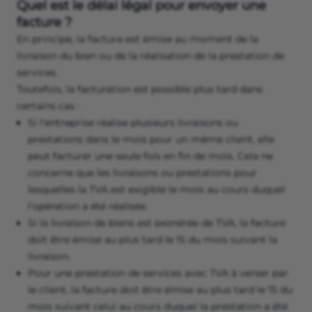
Quel est le délai légal pour envoyer une
facture ?
En principe, la facture est émise au moment de la
livraison du bien ou de la réalisation de la prestation de
services.
Toutefois, la facturation est possible plus tard dans
certains cas :
Si l'entreprise réalise plusieurs livraisons ou
prestations dans le mois pour un même client, elle
peut facturer une seule fois en fin de mois. Cela ne
concerne que les livraisons ou prestations pour
lesquelles la TVA est exigible le mois au cours duquel
l'opération a été réalisée.
Si la livraison de biens est exonérée de TVA, la facture
doit être émise au plus tard le 15 du mois suivant la
livraison.
Pour une prestation de services avec TVA à verser par
le client, la facture doit être émise au plus tard le 15 du
mois suivant celui au cours duquel la prestation a été