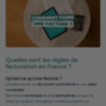
Quelles sont les règles de
facturation en France ?
Qu’est-ce qu'une facture ?
Une facture est un
document commercial
et une
pièce
comptable
.
Elle s’émet
en français
et en
2 exemplaires
, un pour le
client et un pour l’entreprise. Une facture porte un