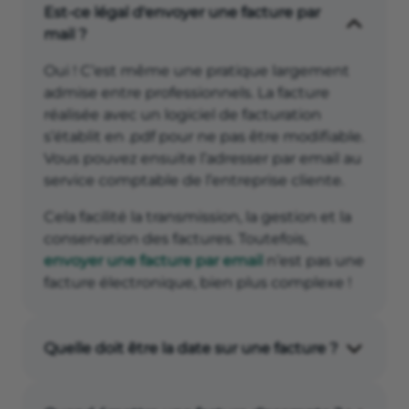
Est-ce légal d'envoyer une facture par
mail ?
Oui ! C’est même une pratique largement
admise entre professionnels. La facture
réalisée avec un logiciel de facturation
s’établit en .pdf pour ne pas être modifiable.
Vous pouvez ensuite l’adresser par email au
service comptable de l’entreprise cliente.
Cela facilité la transmission, la gestion et la
conservation des factures. Toutefois,
envoyer une facture par email
n’est pas une
facture électronique, bien plus complexe !
Quelle doit être la date sur une facture ?
La date de la facture correspond à son
émission. La date de réalisation de la