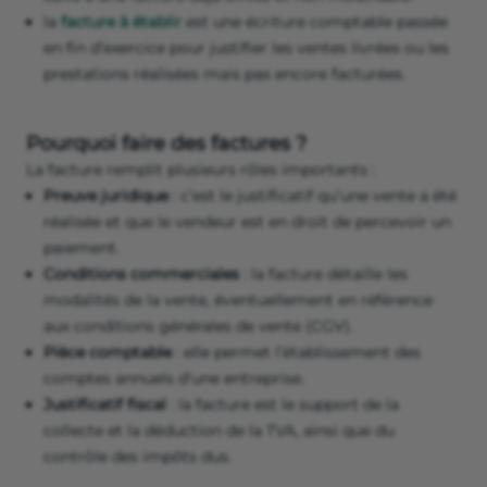
la
facture à établir
est une écriture comptable passée
en fin d’exercice pour justifier les ventes livrées ou les
prestations réalisées mais pas encore facturées.
Pourquoi faire des factures ?
La facture remplit plusieurs rôles importants :
Preuve juridique
: c’est le justificatif qu’une vente a été
réalisée et que le vendeur est en droit de percevoir un
paiement.
Conditions commerciales
: la facture détaille les
modalités de la vente, éventuellement en référence
aux conditions générales de vente (CGV).
Pièce comptable
: elle permet l’établissement des
comptes annuels d'une entreprise.
Justificatif fiscal
: la facture est le support de la
collecte et la déduction de la TVA, ainsi que du
contrôle des impôts dus.