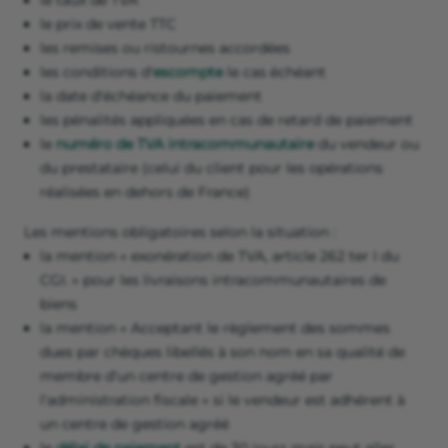
le taux de TVA
le prix de vente TTC
les remises ou ristournes accordées
les conditions d'
escompte
le cas échéant
la date d'échéance du paiement
les pénalités appliquées en cas de retard de paiement
le
numéro de TVA intracommunautaire
du vendeur ou
du prestataire (celui du client pour les opérations
réalisées en dehors de France)
Les mentions obligatoires selon la situation :
la mention « exonération de TVA, article 262 ter I du
CGI. » pour les livraisons intracommunautaires de
biens
la mention « Acceptant le règlement des sommes
dues par chèques libellés à son nom en sa qualité de
membre d'un centre de gestion agréé par
l'administration fiscale » si le vendeur est adhérent à
un centre de gestion agréé