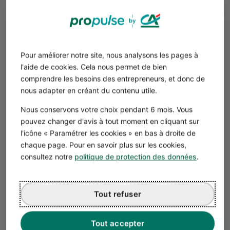
L’entreprise perçoit la facture pour le compte
de l’État. Elle doit reverser la TVA à échéances
régulières selon son statut fiscal.
Pour améliorer notre site, nous analysons les pages à
l'aide de cookies. Cela nous permet de bien
Comment faire une facture de micro-
comprendre les besoins des entrepreneurs, et donc de
entrepreneur ?
nous adapter en créant du contenu utile.
Vos clients sont des professionnels ? La facturation est
Nous conservons votre choix pendant 6 mois. Vous
obligatoire. Même avec une comptabilité de trésorerie
pouvez changer d'avis à tout moment en cliquant sur
simplifiée, un micro-entrepreneur doit facturer ses
l'icône « Paramétrer les cookies » en bas à droite de
clients.
chaque page. Pour en savoir plus sur les cookies,
Toutes les règles de facturation, toutes les mentions
consultez notre
politique de protection des données
.
obligatoires sur les factures concernent une micro-
entreprise.
Tout refuser
Téléchargez notre modèle de facture
Tout accepter