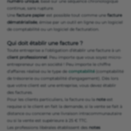
numéro unique
, basé sur une séquence chronologique
continue, sans rupture.
Une
facture papier
est possible tout comme une
facture
dématérialisée
, émise par un outil en ligne ou un logiciel
de comptabilité ou un logiciel de facturation.
Qui doit établir une facture ?
Toute entreprise a l’obligation d’établir une facture à un
client professionnel
. Peu importe que vous soyez micro-
entrepreneur ou en société ! Peu importe le chiffre
d’affaires réalisé ou le type de
comptabilité
(comptabilité
de trésorerie ou comptabilité d’engagement). Dès lors
que votre client est une entreprise, vous devez établir
des factures.
Pour les clients particuliers, la facture ou la
note
est
requise si le client en fait la demande, si la vente se fait à
distance ou concerne une livraison intracommunautaire
ou si la vente est supérieure à 25 € TTC.
Les professions libérales établissent des
notes