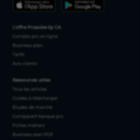
L'offre Propulse by CA
Compte pro en ligne
Business plan
Tarifs
Avis clients
Ressources utiles
Tous les articles
Guides à télécharger
Études de marché
Comparatif banque pro
Fiches métiers
Business plan PDF