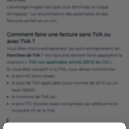
secondes.
L’avantage majeur est que vous diminuez le risque
d’impayés ! La réconciliation des paiements et des
factures se fait en un clic.
Comment faire une facture sans TVA ou
avec TVA ?
Vous êtes micro-entrepreneur (ex auto-entrepreneur) en
franchise de TVA
? Vos factures doivent faire apparaître la
mention «
TVA non applicable, article 293 B du CGI
».
Si vous êtes assujetti à la TVA, vous devez mentionner :
le prix HT (hors taxes) ;
le taux de TVA applicable (taux normal de 20 % ou un
taux réduit) ;
le montant de TVA dû ;
le prix TTC (toutes taxes comprises) qui additionne le
montant HT et la TVA.
Bon à savoir