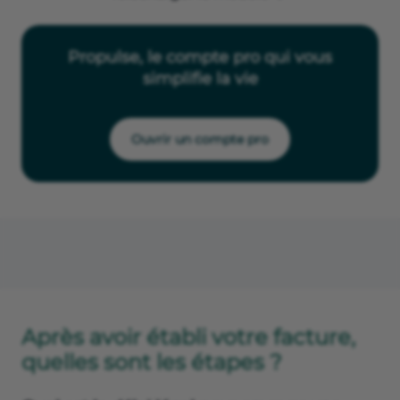
Propulse, le compte pro qui vous
simplifie la vie
Ouvrir un compte pro
Après avoir établi votre facture,
quelles sont les étapes ?