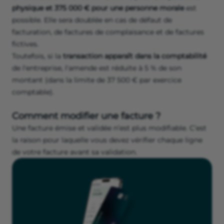
physique et 375 000 € pour une personne morale
est
possible. Elle sera doublée en cas de défaut de
facturation, de factures de complaisance et de factures
fictives.
Toutefois, si la
transaction apparaît dans la comptabilité
de l'entreprise, l'amende est réduite à 5 % de son
montant (dans la limite de 37 500 € par exercice
comptable).
Comment modifier une facture ?
Une facture émise et validée n’est plus modifiable. C’est
la raison pour laquelle vous devez vérifier chaque ligne
de votre facture avant sa validation.