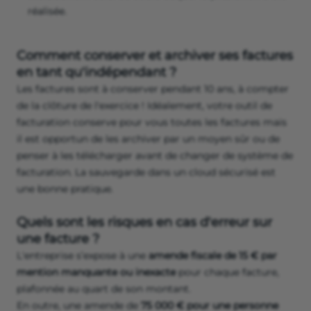
réalisée.
Comment conserver et archiver ses factures
en tant qu'indépendant ?
Les factures sont à conserver pendant 10 ans, à compter
de la clôture de l'exercice ! Idéalement, votre outil de
facturation conserve pour vous toutes les factures mais
il est opportun de les archiver par un moyen sûr ou de
penser à les télécharger avant de changer de système de
facturation. La sauvegarde dans un cloud sécurisé est
une bonne pratique.
Quels sont les risques en cas d'erreur sur
une facture ?
L'entreprise s’expose à une
amende fiscale de 15 € par
mention manquante ou inexacte
pour chaque facture,
plafonnée au quart de son montant.
En outre, une amende de
75 000 € pour une personne