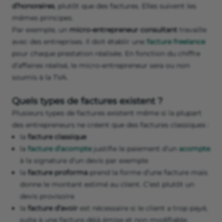
d’honoraires
, plutôt que des factures. Elles suivent les
mêmes principes.
Par exemple, un
micro-entrepreneur consultant
travaille
avec des entreprises. Il doit établir une
facture freelance
pour chaque prestation réalisée. En fonction du chiffre
d’affaires réalisé, le micro-entrepreneur sera ou non
soumis à la TVA.
Quels types de factures existent ?
Plusieurs types de factures existent même si la plupart
des entrepreneurs ne créent que des factures classiques :
la
facture classique
la
facture d’acompte
justifie le paiement d’un
acompte
à la signature d’un devis par exemple
la
facture proforma
prend la forme d’une facture mais
donne le montant estimé au client. C’est plutôt un
devis provisoire
la
facture d’avoir
est nécessaire si le client a trop payé,
suite à une facture déjà émise et non modifiable.