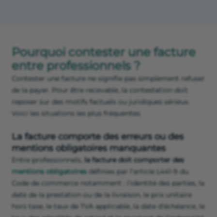
Pourquoi contester une facture
entre professionnels ?
Contester une facture ne signifie pas simplement refuser
de la payer. Pour être recevable, la contestation doit
reposer sur des motifs factuels ou juridiques sérieux.
Voici les situations les plus fréquentes.
La facture comporte des erreurs ou des
mentions obligatoires manquantes
Entre professionnels,
la facture doit comporter des
mentions obligatoires
définies par l'article L441-9 du
Code de commerce notamment : l'identité des parties, la
date de la prestation ou de la livraison, le prix unitaire
hors taxe, le taux de TVA applicable, la date d'échéance, le