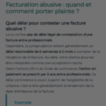
Facturation abusive : quand et
comment porter plainte ?
Quel délai pour contester une facture
abusive ?
La loi ne fixe
pas de délai légal de contestation d'une
facture entre professionnels
.
Cependant, la jurisprudence retient généralement un
délai raisonnable de 6 semaines à 2 mois
à compter de la
réception de la facture. Au-delà, votre silence pourrait
être interprété comme une acceptation tacite.
Selon l’article L110-4 du Code de commerce,
l'action en
paiement se prescrit par 5 ans entre professionnels
. Ce
délai commence à courir à partir de l'exigibilité de la
créance, c'est-à-dire généralement le lendemain de la
date d'échéance de la facture.
Exemple