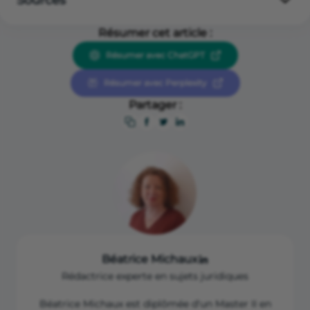
Sources
Légifrance “Article L441-9 du Code de commerce”
Résumer cet article :
(mentions obligatoires sur une facture),
https://www.legifrance.gouv.fr/codes/article_lc/LEGIA
Résumer avec ChatGPT
RTI000038414397
Résumer avec Perplexity
Légifrance “Article L441-10 du Code de commerce”
(délai de paiement d’une facture),
Partager :
https://www.legifrance.gouv.fr/codes/article_lc/LEGIA
RTI000038414392
Légifrance “Article 1405 à 1423 du Code de procédure
civile (injonction de payer),
https://www.legifrance.gouv.fr/codes/section_lc/LEGIT
EXT000006070716/LEGISCTA000006149784/
Béatrice Michaux
Rédactrice experte en sujets juridiques
Béatrice Michaux est diplômée d'un Master II en