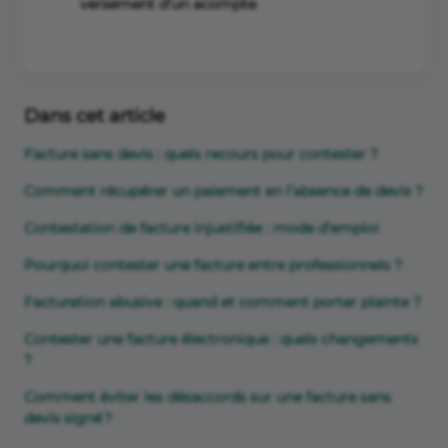
versement d’un acompte
.
Dans cet article
Facture sans devis : quels recours pour contester ?
Comment récupérer un paiement en l’absence de devis ?
Contestation de facture injustifiée : mode d’emploi
Pourquoi contester une facture entre professionnels ?
Facturation abusive : quand et comment porter plainte ?
Contester une facture électronique : quels changements
?
Comment éviter les désaccords sur une facture sans
devis signé ?