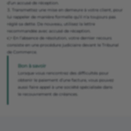
d’un accusé de réception.
Transmettez une mise en demeure à votre client, pour
lui rappeler de manière formelle qu’il n’a toujours pas
réglé sa dette. De nouveau, utilisez la lettre
recommandée avec accusé de réception.
👉 En l’absence de résolution, votre dernier recours
consiste en une procédure judiciaire devant le Tribunal
de Commerce.
Bon à savoir
Lorsque vous rencontrez des difficultés pour
obtenir le paiement d’une facture, vous pouvez
aussi faire appel à une société spécialisée dans
le recouvrement de créances.