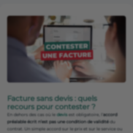
Facture sans devis : quels
recours pour contester ?
En dehors des cas où le
devis
est obligatoire, l’
accord
préalable écrit n’est pas une condition de validité
du
contrat. Un simple accord sur le prix et sur le service ou