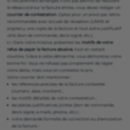
Si vos premiers échanges n’ont pas permis de résoudre
le désaccord sur la facture émise, vous devez rédiger un
courrier de contestation
. Optez pour un envoi par lettre
recommandée avec accusé de réception (LRAR) et
joignez-y une copie de la facture et tout autre justificatif
utile (bon de commande, devis signé, etc.).
👉 Dans votre missive, présentez les
motifs de votre
refus de payer la facture abusive
, tout en restant
courtois. Grâce à cette démarche, vous démontrez votre
bonne foi. Vous ne refusez pas simplement de régler
votre dette, mais vous en contestez le prix.
Votre courrier doit mentionner :
les références précises de la facture contestée
(numéro, date, montant) ;
les motifs détaillés de votre contestation ;
les pièces justificatives jointes (bon de commande,
devis signé, e-mails, photos, etc.) ;
votre demande formelle de correction ou d'annulation
de la facture ;