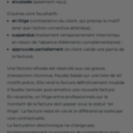
encaissée
(paiement reçu).
D’autres sont facultatifs :
en litige
(contestation du client, qui précise le motif
ainsi que l'action corrective attendue) ;
suspendue
(traitement temporairement interrompu
en raison de l'absence d'éléments complémentaires) ;
approuvée partiellement
(le client valide une partie de
la facture).
Une facture refusée est réservée aux cas graves
(transaction inconnue, fraude) basée sur une liste de 40
motifs précis. Elle rend la facture définitivement invalide.
Il faudra l’annuler puis émettre une nouvelle facture.
En revanche, un litige entre professionnels sur le
montant de la facture doit passer sous le statut “en
litige”. La facture reste en vie et le différend se traite par
voie contractuelle.
La facturation électronique ne change pas
fondamentalement la procédure de contestation mais