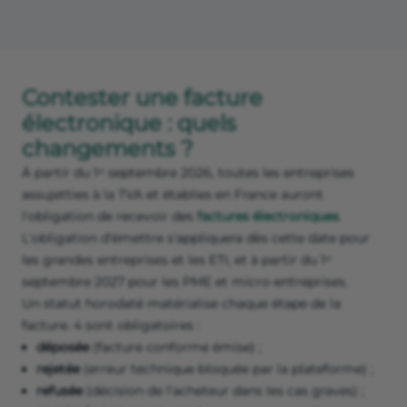
Contester une facture
électronique : quels
changements ?
À partir du 1ᵉʳ septembre 2026, toutes les entreprises
assujetties à la TVA et établies en France auront
l'obligation de recevoir des
factures électroniques
.
L'obligation d'émettre s'appliquera dès cette date pour
les grandes entreprises et les ETI, et à partir du 1ᵉʳ
septembre 2027 pour les PME et micro-entreprises.
Un statut horodaté matérialise chaque étape de la
facture. 4 sont obligatoires :
déposée
(facture conforme émise) ;
rejetée
(erreur technique bloquée par la plateforme) ;
refusée
(décision de l'acheteur dans les cas graves) ;