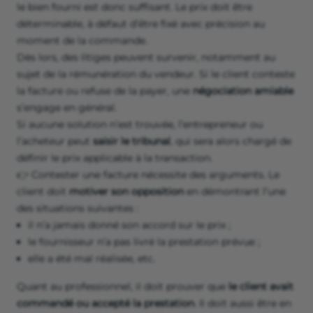
le bien fourni est donc suffisant. Le prix doit être
déterminable, à défaut d’être fixé avec précision au
moment de la commande.
Dès lors, des litiges peuvent survenir, notamment au
sujet de la rémunération du vendeur. Si le client conteste
la facture ou refuse de la payer, une
négociation amiable
s’engage en général.
Si aucune solution n’est trouvée, l’entrepreneur ou
l’acheteur peut
saisir le tribunal
, qui sera alors chargé de
définir le prix applicable à la transaction.
👉 Contester une facture nécessite des arguments. Le
client doit
motiver son opposition
en démontrant l’une
des situations suivantes :
il n’a jamais donné son accord sur le prix ;
le fournisseur n’a pas livré la prestation prévue ;
elle a été mal réalisée, etc.
Quant au professionnel, il doit prouver que
le client avait
commandé ou accepté la prestation
. Il doit aussi être en