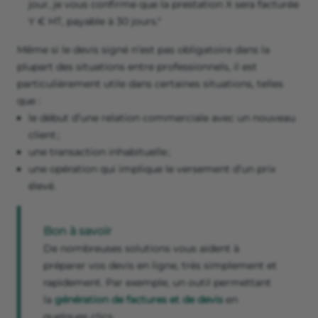
jour, je vous confirme que la prestation X sera facturée
Y € HT, payable à 30 jours."
Même si le devis signé n’est pas obligatoire dans la
plupart des situations entre professionnels, il est
particulièrement utile dans certaines situations, telles
que :
le début d’une relation commerciale avec un nouveau
client ;
une transaction inhabituelle ;
une opération qui implique le versement d’un prix
élevé.
Bon à savoir
De nombreuses solutions vous aident à
préparer vos devis en ligne, très simplement et
rapidement. Par exemple, un outil permettant
la
génération de factures et de devis
en
quelques clics.