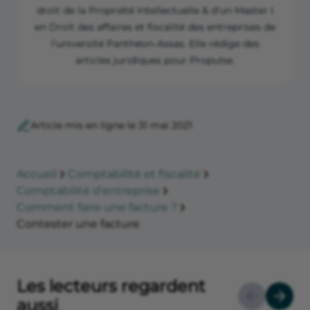
droit de la Propriété Intellectuelle & d'un Master I
en Droit des affaires et fiscalité des entreprises de
l'université Panthéon-Assas. Elle rédige des
articles juridiques pour Propulse.
Article mis en ligne le 31 mai 2021
Accueil
Comptabilité et fiscalité
Comptabilité d'entreprise
Comment faire une facture ?
Contester une facture
Les lecteurs regardent
aussi