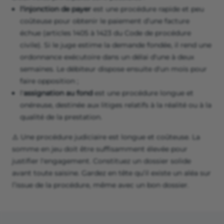
l'injonction de payer
est une procédure rapide et peu
coûteuse pour obtenir le paiement d’une facture
échue (articles 1405 à 1423 du Code de procédure
civile). Si le juge estime la demande fondée, il rend une
ordonnance exécutoire dans un délai d'une à deux
semaines. Le débiteur dispose ensuite d'un mois pour
faire opposition ;
l'
assignation au fond
est une procédure longue et
onéreuse, destinée aux litiges relatifs à la réalité ou à la
qualité de la prestation.
⚠️ Une procédure judiciaire est longue et coûteuse. La
somme en jeu doit être suffisamment élevée pour
justifier l'engagement. Constituez un dossier solide
avant toute saisine. Gardez en tête qu’il existe un aléa sur
l’issue de la procédure, même avec un bon dossier.