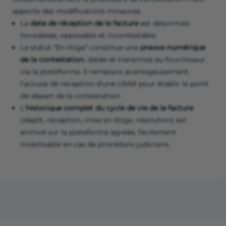
apporte des modifications mineures.
La
date de réception de la facture
est désormais
horodatée, opposable et incontestable.
Le statut "En litige" constitue une
preuve numérique
de la contestation
, datée et transmise au fournisseur
via la plateforme. Il remplace avantageusement
l'accusé de réception d'une LRAR pour établir le point
de départ de la contestation.
L'
historique complet du cycle de vie de la facture
(dépôt, réception, mise en litige, résolution) est
archivé sur la plateforme agréée, facilement
mobilisable en cas de procédure judiciaire.