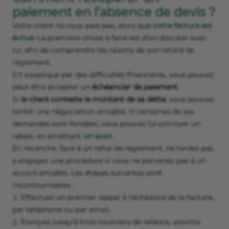
paiement en l’absence de devis ?
Votre client ne vous paie pas, alors que
votre facture est
échue
. La première chose à faire est d’en discuter avec
lui, afin de comprendre les raisons de son retard de
règlement.
S’il s’explique par des difficultés financières, vous pouvez
peut-être accepter un
échéancier de paiement
.
Si
le client conteste le montant de sa dette
, vous pouvez
tenter une négociation amiable. Si certaines de ses
demandes sont fondées, vous pouvez lui octroyer un
rabais, en émettant
un avoir
.
En revanche, face à un refus de règlement, ne tardez pas
à engager une procédure si vous ne parvenez pas à un
accord amiable. Les étapes suivantes sont
incontournables :
Effectuez un premier rappel à l’échéance de la facture,
par téléphone ou par email.
Envoyez jusqu’à trois courriers de relance, assortis