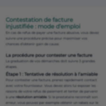
Contestation de facture
injustifiée : mode d’emploi
En cas de refus de payer une facture abusive, vous devez
suivre une procédure précise pour maximiser vos
chances d’obtenir gain de cause.
La procédure pour contester une facture
La graduation de vos démarches doit suivre 3 grandes
étapes.
Étape 1 : Tentative de résolution à l’amiable
Pour contester une facture, prenez rapidement contact
avec votre fournisseur. Vous devez alors lui exposer les
raisons de votre refus de paiement et tenter de parvenir
à une
résolution amiable
. Si le prestataire reconnaît son
erreur, vous pouvez par exemple obtenir un rabais sur le