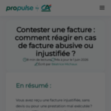
Contester une facture :
comment réagir en cas
de facture abusive ou
injustifiée ?
8 min de lecture
Mis à jour le 1 juin 2026
Écrit par
Béatrice Michaux
En résumé :
Vous avez reçu une facture injustifiée, sans
devis ou pour une prestation mal exécutée ?