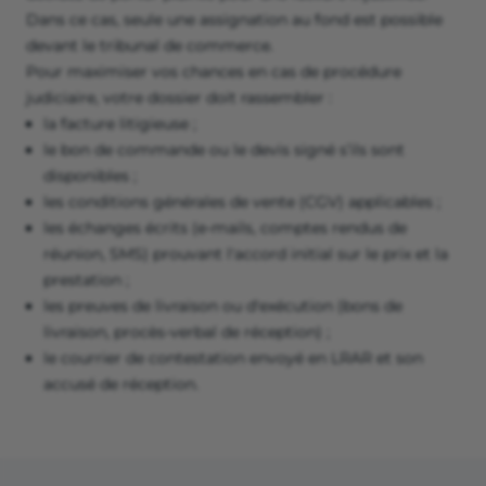
Dans ce cas, seule une assignation au fond est possible
devant le tribunal de commerce.
Pour maximiser vos chances en cas de procédure
judiciaire, votre dossier doit rassembler :
la facture litigieuse ;
le bon de commande ou le devis signé s’ils sont
disponibles ;
les conditions générales de vente (CGV) applicables ;
les échanges écrits (e-mails, comptes rendus de
réunion, SMS) prouvant l'accord initial sur le prix et la
prestation ;
les preuves de livraison ou d'exécution (bons de
livraison, procès-verbal de réception) ;
le courrier de contestation envoyé en LRAR et son
accusé de réception.