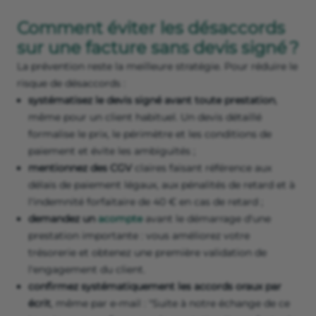
Comment éviter les désaccords
sur une facture sans devis signé ?
La prévention reste la meilleure stratégie. Pour réduire le
risque de désaccords :
systématisez le devis signé avant toute prestation
,
même pour un client habituel. Un devis détaillé
formalise le prix, le périmètre et les conditions de
paiement et évite les ambiguïtés ;
mentionnez des CGV
claires faisant référence aux
délais de paiement légaux, aux pénalités de retard et à
l'indemnité forfaitaire de 40 € en cas de retard ;
demandez un
acompte
avant le démarrage d'une
prestation importante : vous améliorez votre
trésorerie et obtenez une première validation de
l'engagement du client.
confirmez systématiquement les accords oraux par
écrit
, même par e-mail : "Suite à notre échange de ce