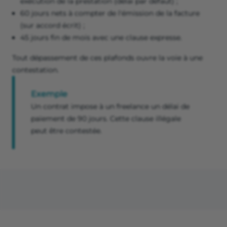
exécution de la prestation (délai par défaut) ;
60 jours nets à compter de l'émission de la facture
(sur accord écrit) ;
45 jours fin de mois avec une clause expresse.
Tout dépassement de ces plafonds ouvre la voie à une
contestation.
Exemple
Un contrat impose à un freelance un délai de
paiement de 90 jours. Cette clause illégale
peut être contestée.