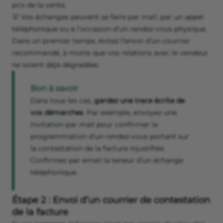
prix de la vente.
💡 Vos échanges peuvent se faire par mail, par un appel
téléphonique ou à l’occasion d’un rendez-vous physique.
Dans un premier temps, évitez l’envoi d’un courrier
recommandé, à moins que vos relations avec le vendeur
ne soient déjà dégradées.
Bon à savoir
Dans tous les cas,
gardez une trace écrite de
vos démarches
. Par exemple, envoyez une
invitation par mail pour confirmer la
programmation d’un rendez-vous portant sur
la contestation de la facture injustifiée.
Confirmez par email la teneur d’un échange
téléphonique.
Étape 2 : Envoi d’un courrier de contestation
de la facture