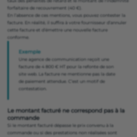
taux des pénalités de retard et le montant de l'indemnité
forfaitaire de recouvrement (40 €).
En l’absence de ces mentions, vous pouvez contester la
facture. En réalité, il suffira à votre fournisseur d’annuler
cette facture et d’émettre une nouvelle facture
conforme.
Exemple
Une agence de communication reçoit une
facture de 4 800 € HT pour la refonte de son
site web. La facture ne mentionne pas la date
de paiement attendue. C’est un motif de
contestation.
Le montant facturé ne correspond pas à la
commande
Si le montant facturé dépasse le prix convenu à la
commande ou si des prestations non réalisées sont