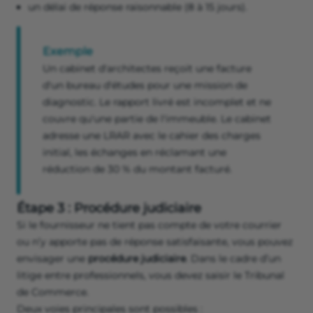
un délai de réponse raisonnable (8 à 15 jours).
Exemple
Un cabinet d'architectes reçoit une facture
d'un bureau d'études pour une mission de
diagnostic. Le rapport livré est incomplet et ne
couvre qu'une partie de l'immeuble. Le cabinet
adresse une LRAR avec le cahier des charges
initial, les échanges en réclamant une
réduction de 30 % du montant facturé.
Étape 3 : Procédure judiciaire
Si le fournisseur ne tient pas compte de votre courrier
ou n’y apporte pas de réponse satisfaisante, vous pouvez
envisager une
procédure judiciaire
. Dans le cadre d’un
litige entre professionnels, vous devez saisir le Tribunal
de Commerce.
Deux voies principales sont possibles :