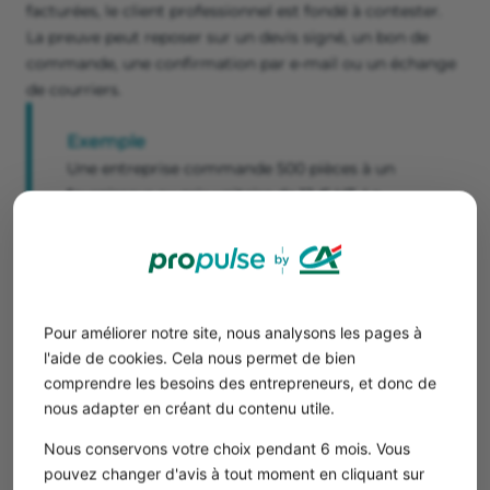
facturées, le client professionnel est fondé à contester.
La preuve peut reposer sur un devis signé, un bon de
commande, une confirmation par e-mail ou un échange
de courriers.
Exemple
Une entreprise commande 500 pièces à un
fournisseur au prix unitaire de 12 € HT. La
facture reçue mentionne 600 unités au prix de
14 € HT. L'entreprise dispose d’échanges écrits
prouvant la commande initiale et peut
contester le surplus facturé.
Pour améliorer notre site, nous analysons les pages à
l'aide de cookies. Cela nous permet de bien
La prestation n'a pas été exécutée
comprendre les besoins des entrepreneurs, et donc de
totalement ou correctement
nous adapter en créant du contenu utile.
Un client peut refuser de régler tout ou partie d'une
Nous conservons votre choix pendant 6 mois. Vous
facture si la prestation attendue n'a pas été livrée, ou si
pouvez changer d'avis à tout moment en cliquant sur
elle présente des défauts manifestes. Dans ce cas, il