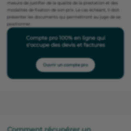
mesure de justifier de la qualité de la prestation et des
modalités de fixation de son prix. Le cas échéant, il doit
présenter les documents qui permettront au juge de se
positionner.
Compte pro 100% en ligne qui
s'occupe des devis et factures
Ouvrir un compte pro
Comment récupérer un