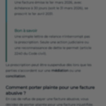
Une facture émise le 1er mars 2026, avec
échéance à 30 jours (soit le 31 mars 2026), se
prescrit le 1er avril 2031.
Bon à savoir
Une simple lettre de relance n'interrompt pas
la prescription. Seule une action judiciaire ou
une reconnaissance de dette le permet (article
2240 du Code civil).
La prescription peut être suspendue dès lors que les
parties s'accordent sur une
médiation
ou une
conciliation
.
Comment porter plainte pour une facture
abusive ?
En cas de refus de payer une facture abusive, vous
décidez de porter plainte pour une facture injustifiée.