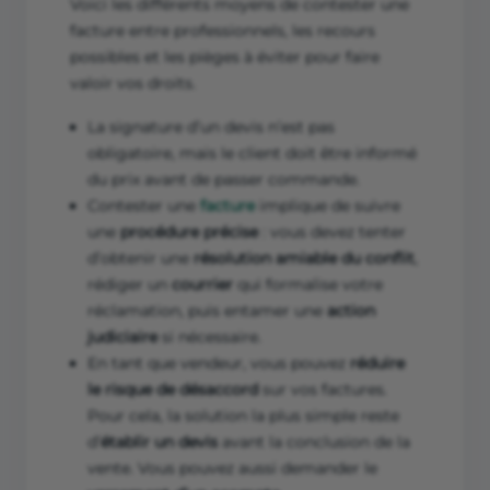
Voici les différents moyens de contester une
facture entre professionnels, les recours
possibles et les pièges à éviter pour faire
valoir vos droits.
La signature d’un devis n’est pas
obligatoire, mais le client doit être informé
du prix avant de passer commande.
Contester une
facture
implique de suivre
une
procédure précise
: vous devez tenter
d’obtenir une
résolution amiable du conflit
,
rédiger un
courrier
qui formalise votre
réclamation, puis entamer une
action
judiciaire
si nécessaire.
En tant que vendeur, vous pouvez
réduire
le risque de désaccord
sur vos factures.
Pour cela, la solution la plus simple reste
d’
établir un devis
avant la conclusion de la
vente. Vous pouvez aussi demander le