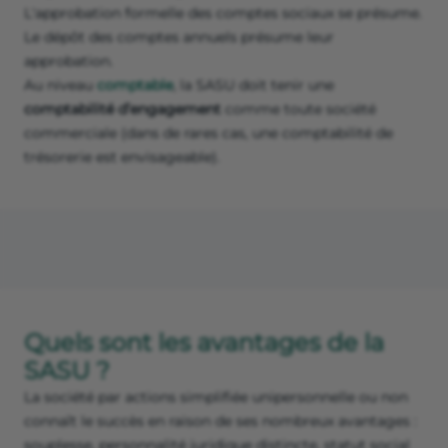
L'approbation formelle des comptes sociaux se présume.
Le dépôt des comptes annuels présume leur
approbation.
Au niveau
comptable
, la SASU doit tenir une
comptabilité d’engagement
comme toute société
commerciale (dans de rares cas, une comptabilité de
trésorerie est envisageable).
Quels sont les avantages de la
SASU ?
La société par actions simplifiée unipersonnelle ou non
connaît le succès en raison de ses nombreux avantages :
souplesse, personnalité juridique distincte, statut social