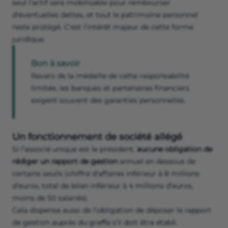
seul l'actif sera mobilisable pour rembourser
d'éventuelles dettes, et tout le patrimoine personnel
reste protégé. C'est l'intérêt majeur de cette forme
juridique.
Bon à savoir
Revers de la médaille de cette responsabilité
limitée, les banques et partenaires financiers
exigent souvent des garanties personnelles.
Un fonctionnement de société allégé
Si l’associé unique est le président,
aucune obligation de
rédiger un rapport de gestion
annuel en dessous de
certains seuils (chiffre d’affaires inférieur à 8 millions
d’euros, total de bilan inférieur à 4 millions d’euros,
moins de 50 salariés).
Cela dispense aussi de l’obligation de déposer le rapport
de gestion auprès du greffe s’il doit être établi.