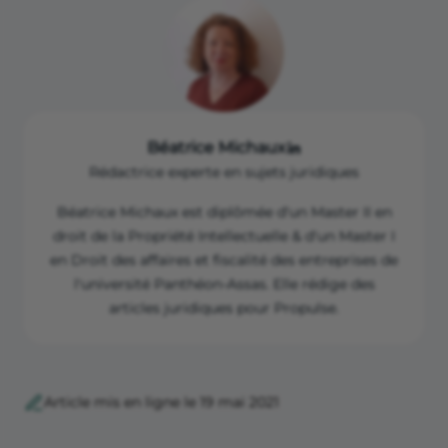
des avantages et inconvénients de chaque
statut est indispensable pour choisir la
forme d’entreprise la plus adaptée.
Béatrice Michaux
Rédactrice experte en sujets juridiques
Béatrice Michaux est diplômée d'un Master II en
droit de la Propriété Intellectuelle & d'un Master I
en Droit des affaires et fiscalité des entreprises de
l'université Panthéon-Assas. Elle rédige des
articles juridiques pour Propulse.
Article mis en ligne le 19 mai 2021