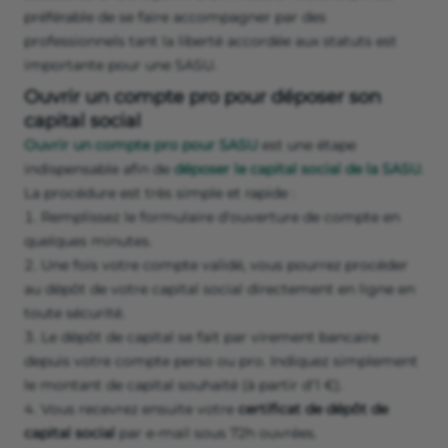
préférable de se faire accompagner par des
professionnels tant la liberté accordée aux statuts est
importante pour une SASU.
Ouvrir un compte pro pour déposer son
capital social
Ouvrir un compte pro pour SASU
est une étape
indispensable afin de
déposer le capital social de la SASU
.
La procédure est très simple et rapide :
Remplissez le formulaire d'ouverture de compte en
quelques minutes.
Une fois votre compte validé, vous pourrez procéder
au dépôt de votre capital social directement en ligne en
toute sécurité.
Le dépôt de capital se fait par virement bancaire
depuis votre compte perso ou pro. Indiquez simplement
le montant de capital souhaité (à partir d'1 €).
Vous recevrez ensuite votre
certificat de dépôt de
capital social
par e-mail sous 72h ouvrées.