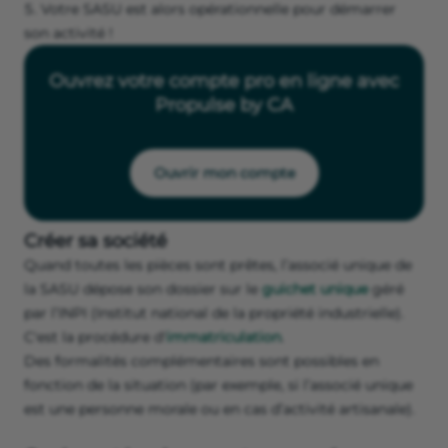
Votre SASU est alors opérationnelle pour démarrer
son activité !
Ouvrez votre compte pro en ligne avec
Propulse by CA
Ouvrir mon compte
Créer sa société
Quand toutes les pièces sont prêtes, l’associé unique de
la SASU dépose son dossier sur le
guichet unique
géré
par l’INPI (Institut national de la propriété industrielle).
C'est la procédure d'
immatriculation
.
Des formalités complémentaires sont possibles en
fonction de la situation (par exemple, si l’associé unique
est une personne morale ou en cas d’activité artisanale).