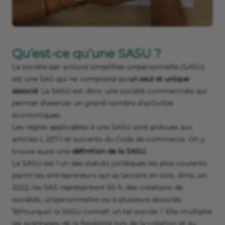
Qu’est-ce qu’une SASU ?
La société par actions simplifiée unipersonnelle (SASU)
est une SAS qui ne comprend qu'
un seul et unique
associé
. La SASU est donc une société commerciale qui
permet d’exercer un grand nombre d’activités
économiques.
Les règles applicables à une SASU sont prévues aux
articles L 227-1 et suivants du Code de commerce. On y
trouve aussi une
définition de la SASU.
La SASU est l'un des statuts juridiques les plus courants
parmi les entrepreneurs qui se lancent en solo. Ainsi, en
2022, les SAS représentent 65 % des créations de
sociétés, unipersonnelles ou à plusieurs associés.
🚀Pourquoi la SASU connaît un tel succès ? Elle multiplie
les avantages de la flexibilité lors de la création et au