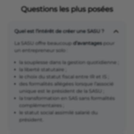
Questions les plus posées
Quel est l’intérêt de créer une SASU ?
La SASU offre beaucoup
d’avantages
pour
un entrepreneur solo :
la souplesse dans la gestion quotidienne ;
la liberté statutaire ;
le choix du statut fiscal entre IR et IS ;
des formalités allégées lorsque l’associé
unique est le président de la SASU ;
la transformation en SAS sans formalités
complémentaires ;
le statut social assimilé salarié du
président.