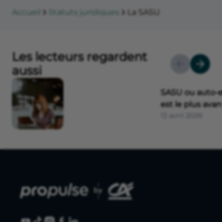
Accueil
Statuts juridiques
La SASU
Les lecteurs regardent
aussi
SASU ou auto-e
est le plus ava
13 avril 2026