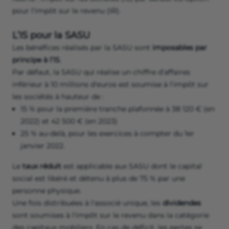
pour l’impôt sur le revenu (IR).
L’IS pour la SASU
Les bénéfices réalisés par la SASU sont
imposables par
principe à l’IS
.
Par défaut, la SASU qui réalise un chiffre d'affaires
inférieur à 10 millions d'euros est soumise à l'impôt sur
les sociétés à hauteur de :
15 % pour la première tranche plafonnée à 38 120 € (en
2022) et 42 500 € (en 2023)
25 % au-delà, pour les exercices à compter du 1er
janvier 2022.
Le
taux réduit
est applicable aux SASU dont le capital
social est libéré et détenu à plus de 75 % par une
personne physique.
Une fois distribuées à l'associé unique, les
dividendes
sont soumises à l'impôt sur le revenu dans la catégorie
des capitaux mobiliers. En cas de déficit, les pertes se