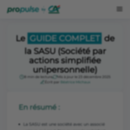
Le
GUIDE COMPLET
de
la SASU (Société par
actions simplifiée
unipersonnelle)
8 min de lecture
Mis à jour le 23 décembre 2025
Écrit par
Béatrice Michaux
En résumé :
La SASU est une société avec un associé