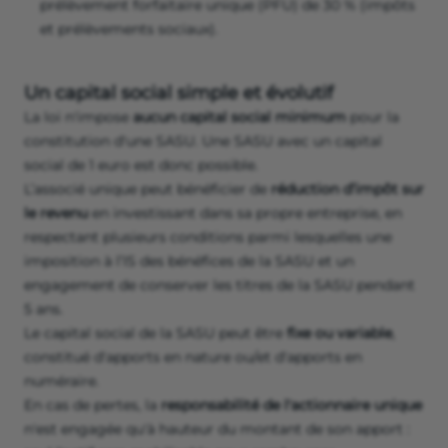
prélèvement forfaitaire unique (PFU) de 30 % (impôts
et prélèvements sociaux).
Un capital social simple et évolutif
La loi n'impose
aucun capital social minimum
pour la
constitution d'une SASU. Une SASU avec un capital
social de 1 euro est donc possible.
L’associé unique peut bénéficier de
réduction d’impôt sur
le revenu
en investissant dans sa propre entreprise, en
respectant plusieurs conditions parmi lesquelles une
imposition à l’IS des bénéfices de la SASU et un
engagement de conserver les titres de la SASU pendant
5 ans.
Le capital social de la SASU peut être
fixe ou variable
,
constitué d'apports en nature ou/et d'apports en
numéraire.
En cas de pertes, la
responsabilité de l'actionnaire unique
n'est engagée qu'à hauteur du montant de son apport :