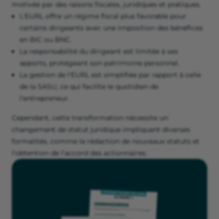
motivée par des raisons fiscales, juridiques et pratiques.
L'EURL offre un régime fiscal plus favorable pour
certains dirigeants avec une imposition des bénéfices
en BIC ou BNC.
La responsabilité du dirigeant est limitée à ses
apports, protégeant son patrimoine personnel.
La gestion de l'EURL est simplifiée par rapport à celle
de la SASU, ce qui facilite le quotidien de
l'entrepreneur.
Cependant, cette transformation nécessite un
changement de statut juridique impliquant diverses
formalités, comme la rédaction de nouveaux statuts et
l'obtention de l'accord des actionnaires.