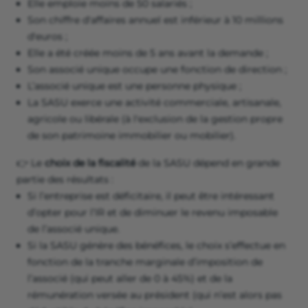
Elle emploie moins de 50 salariés ;
Son chiffre d'affaires annuel est inférieur à 10 millions
d'euros ;
Elle a été créée moins de 5 ans avant la demande ;
Son associé unique occupe une fonction de direction ;
L’associé unique est une personne physique ;
La SASU exerce une activité commerciale, artisanale,
agricole ou libérale (à l'exclusion de la gestion propre
de son patrimoine immobilier ou mobilier).
👉 Le
choix de la fiscalité
de la SASU dépend en grande
partie des résultats :
Si l’entreprise est déficitaire, il peut être intéressant
d’opter pour l’IR et de diminuer le revenu imposable
de l’associé unique.
Si la SASU génère des bénéfices, le choix s’effectue en
fonction de la tranche marginale d’imposition de
l’associé (qui peut aller de 0 à 45%) et de la
rémunération versée au président (qui n’est alors pas