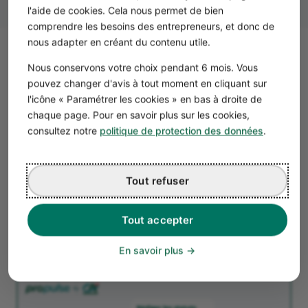
l'aide de cookies. Cela nous permet de bien
comprendre les besoins des entrepreneurs, et donc de
nous adapter en créant du contenu utile.
Comment créer une SASU ?
Nous conservons votre choix pendant 6 mois. Vous
Il est possible de créer une SASU dès l’origine mais aussi
pouvez changer d'avis à tout moment en cliquant sur
l'icône « Paramétrer les cookies » en bas à droite de
de
transformer une micro-entreprise en SASU
.
chaque page. Pour en savoir plus sur les cookies,
La SASU a l'avantage principal de la flexibilité : liberté
consultez notre
politique de protection des données
.
dans la rédaction des statuts sociaux, choix du statut du
dirigeant, choix du fonctionnement, choix fiscaux et
sociaux… Pour ne pas vous perdre, profitez de nos outils
Tout refuser
dédiés à la création de votre société.
Quelles sont les étapes de la création d'une
Tout accepter
SASU ?
Les étapes de
création d'une SASU
sont celles de toute
En savoir plus
société en France.