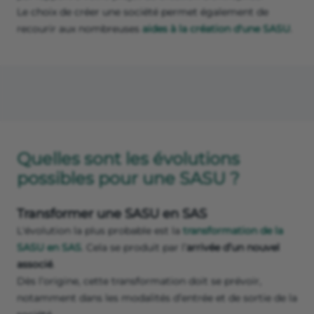
Le choix de créer une société permet également de
recourir aux nombreuses
aides à la création d'une SASU
.
Quelles sont les évolutions
possibles pour une SASU ?
Transformer une SASU en SAS
L'évolution la plus probable est la
transformation de la
SASU en SAS
. Cela se produit par l’
arrivée d’un nouvel
associé
.
Dès l’origine, cette transformation doit se prévoir,
notamment dans les modalités d’entrée et de sortie de la