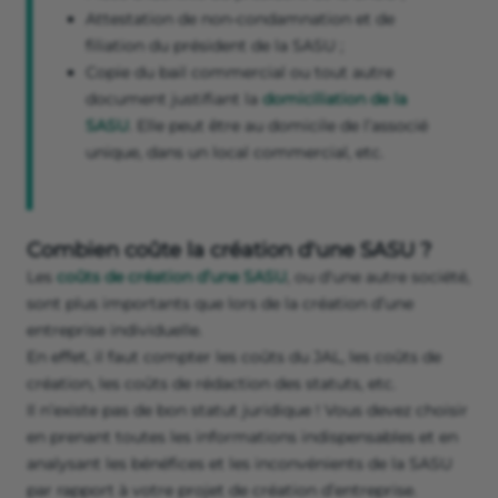
Attestation de non-condamnation et de
filiation du président de la SASU ;
Copie du bail commercial ou tout autre
document justifiant la
domiciliation de la
SASU
. Elle peut être au domicile de l’associé
unique, dans un local commercial, etc.
Combien coûte la création d'une SASU ?
Les
coûts de création d’une SASU
, ou d'une autre société,
sont plus importants que lors de la création d’une
entreprise individuelle.
En effet, il faut compter les coûts du JAL, les coûts de
création, les coûts de rédaction des statuts, etc.
Il n’existe pas de bon statut juridique ! Vous devez choisir
en prenant toutes les informations indispensables et en
analysant les bénéfices et les inconvénients de la SASU
par rapport à votre projet de création d’entreprise.