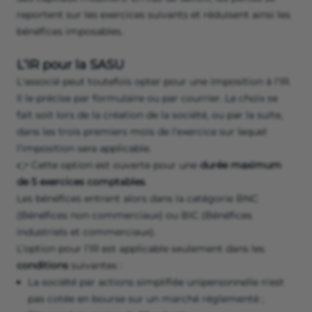
reportent sur les exercices suivants et réduisent ainsi les
bénéfices imposables.
L’IR pour la SASU
L'associé peut toutefois opter pour une imposition à l’IR.
Il le précise par formulaire ou par courrier. Le choix se
fait soit lors de la création de la société, ou par la suite,
dans les trois premiers mois de l'exercice sur lequel
l'imposition sera applicable.
👉 Cette option est ouverte pour une
durée maximum
de 5 exercices comptables
.
Les bénéfices entrent alors dans la catégorie BNC
(Bénéfices non commerciaux) ou BIC (Bénéfices
industriels et commerciaux).
L’option pour l’IR est applicable seulement dans les
conditions
suivantes :
La société par actions simplifiée unipersonnelle n'est
pas cotée en bourse sur un marché réglementé ;