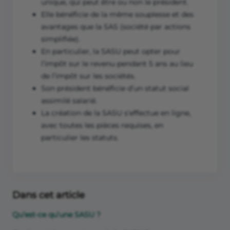
unique, qui peut être ou non le président.
Elle bénéficie de la même souplesse et des
avantages que la SAS (société par actions
simplifiée).
En particulier, la SASU peut opter pour
l’impôt sur le revenu pendant 5 ans au lieu
de l’impôt sur les sociétés.
Son président bénéficie d’un statut social
assimilé salarié.
La création de la SASU s’effectue en ligne,
avec toutes les pièces requises, en
particulier les statuts.
Dans cet article
Qu’est-ce qu’une SASU ?