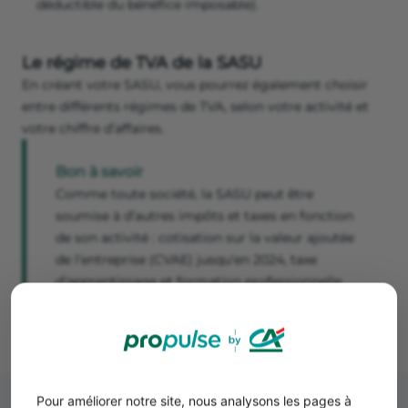
déductible du bénéfice imposable).
Le régime de TVA de la SASU
En créant votre SASU, vous pourrez également choisir
entre différents régimes de TVA, selon votre activité et
votre chiffre d’affaires.
Bon à savoir
Comme toute société, la SASU peut être
soumise à d’autres impôts et taxes en fonction
de son activité : cotisation sur la valeur ajoutée
de l’entreprise (CVAE) jusqu’en 2024, taxe
d’apprentissage et formation professionnelle
continue, taxe sur les véhicules de société, etc.
Pour améliorer notre site, nous analysons les pages à