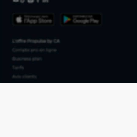
L'offre Propulse by CA
Compte pro en ligne
Business plan
Tarifs
Avis clients
Ressources utiles
Tous les articles
Guides à télécharger
Études de marché
Comparatif banque pro