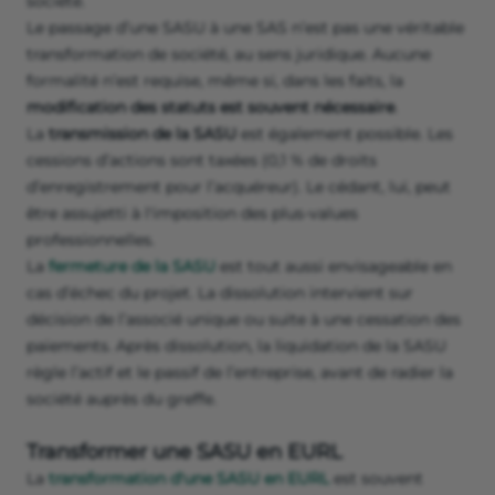
société.
Le passage d’une SASU à une SAS n’est pas une véritable
transformation de société, au sens juridique. Aucune
formalité n’est requise, même si, dans les faits, la
modification des statuts est souvent nécessaire
.
La
transmission de la SASU
est également possible. Les
cessions d’actions sont taxées (0,1 % de droits
d’enregistrement pour l’acquéreur). Le cédant, lui, peut
être assujetti à l'imposition des plus-values
professionnelles.
La
fermeture de la SASU
est tout aussi envisageable en
cas d’échec du projet. La dissolution intervient sur
décision de l’associé unique ou suite à une cessation des
paiements. Après dissolution, la liquidation de la SASU
règle l’actif et le passif de l’entreprise, avant de radier la
société auprès du greffe.
Transformer une SASU en EURL
La
transformation d'une SASU en EURL
est souvent