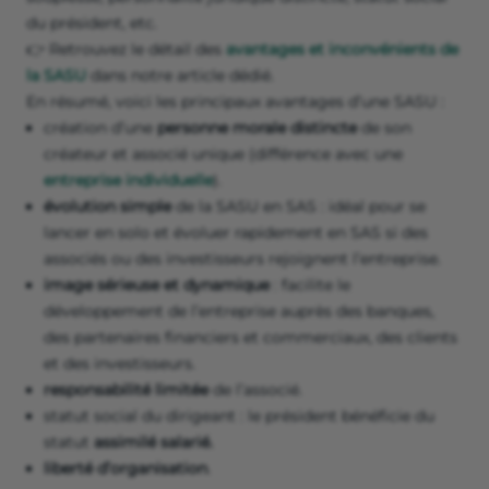
du président, etc.
👉 Retrouvez le détail des
avantages et inconvénients de
la SASU
dans notre article dédié.
En résumé, voici les principaux avantages d’une SASU :
création d’une
personne morale distincte
de son
créateur et associé unique (différence avec une
entreprise individuelle
).
évolution simple
de la SASU en SAS : idéal pour se
lancer en solo et évoluer rapidement en SAS si des
associés ou des investisseurs rejoignent l’entreprise.
image sérieuse et dynamique
: facilite le
développement de l’entreprise auprès des banques,
des partenaires financiers et commerciaux, des clients
et des investisseurs.
responsabilité limitée
de l’associé.
statut social du dirigeant : le président bénéficie du
statut
assimilé salarié.
liberté d’organisation
.