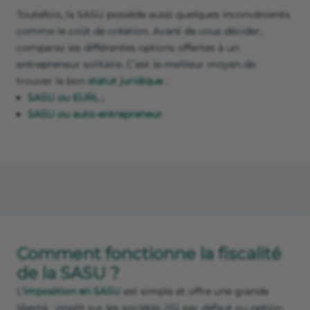
Toutefois, la SASU possède aussi quelques inconvénients
comme le coût de création. Avant de vous décider,
comparez les différentes options offertes à un
entrepreneur solitaire. C’est le meilleur moyen de
trouver le bon
statut juridique
:
SASU ou EURL
;
SASU ou auto-entrepreneur
.
Comment fonctionne la fiscalité
de la SASU ?
L’
imposition en SASU
est simple et offre une grande
liberté : impôt sur les sociétés (IS) par défaut ou option