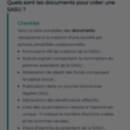
Quels sont les documents pour créer une
SASU ?
Checklist
Voici la liste complète des
documents
nécessaires à la création d’une société par
actions simplifiée unipersonnelle :
Formulaire M0 de création de la SASU ;
Statuts signés comportant la nomination du
premier président de la SASU ;
Attestation de dépôt des fonds composant
le capital social ;
Publication dans un journal d’annonces
légales (JAL) ;
Déclaration des bénéficiaires effectifs ;
Liste des souscripteurs réduite à l’associé est
unique : il indique le nombre d’actions créées
et les sommes versées ;
Pièce d’identité du président de la SASU ;