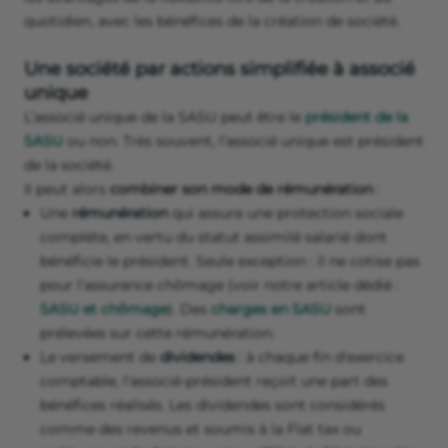
quotidien, avec les bénéfices de la création de société.
Une société par actions simplifiée à associé
unique
L’associé unique de la SASU peut être le
président de la
SASU
ou non. Très souvent, l’associé unique est président
de la société.
Il peut alors
combiner son mode de rémunération
:
Une
rémunération
qui assure une protection sociale
complète, en vertu du statut assimilé salarié dont
bénéficie le président. Seule exception : il ne cotise pas
pour l’assurance chômage (voir notre article dédié :
SASU et chômage
). Des
charges en SASU
sont
prélevées sur cette rémunération.
Le versement de
dividendes
: à chaque fin d'exercice
comptable, l'associé-président reçoit une part des
bénéfices réalisés. Les dividendes sont considérés
comme des revenus et soumis à la Flat tax ou