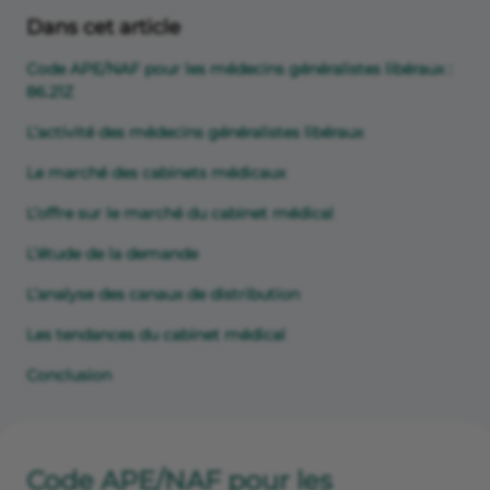
Dans cet article
Code APE/NAF pour les médecins généralistes libéraux :
86.21Z
L’activité des médecins généralistes libéraux
Le marché des cabinets médicaux
L’offre sur le marché du cabinet médical
L’étude de la demande
L’analyse des canaux de distribution
Les tendances du cabinet médical
Conclusion
Code APE/NAF pour les