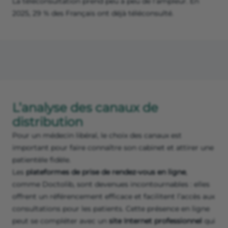
La téléconsultation prend peu à peu de l’ampleur. En
2025, 29 % des Français ont déjà téléconsulté.
L’analyse des canaux de
distribution
Pour un médecin libéral, le choix des canaux est
important pour faire connaître son cabinet et attirer une
patientèle fidèle.
Les
plateformes de prise de rendez-vous en ligne
,
comme Doctolib, sont devenues incontournables : elles
offrent un référencement efficace et facilitent l’accès aux
consultations pour les patients. Cette présence en ligne
peut se compléter avec un
site Internet professionnel
qui