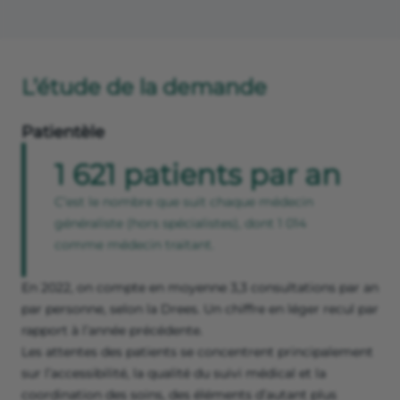
L’étude de la demande
Patientèle
1 621 patients par an
C’est le nombre que suit chaque médecin
généraliste (hors spécialistes), dont 1 014
comme médecin traitant.
En 2022, on compte en moyenne 3,3 consultations par an
par personne, selon la Drees. Un chiffre en léger recul par
rapport à l’année précédente.
Les attentes des patients se concentrent principalement
sur l’accessibilité, la qualité du suivi médical et la
coordination des soins, des éléments d’autant plus