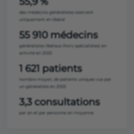
55,9 %
des médecins généralistes exercent
uniquement en libéral
55 910 médecins
généralistes libéraux (hors spécialistes) en
activité en 2025
1 621 patients
nombre moyen, de patients uniques vus par
un généraliste en 2025
3,3 consultations
par an et par personne en moyenne