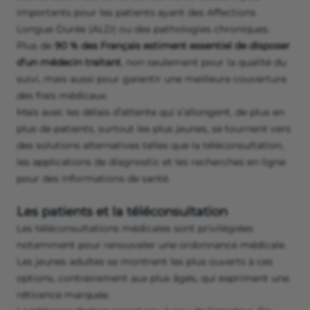
importants pour les patients ayant des Affections
Longue Durée (ALD) ou des pathologies chroniques.
Plus de
90 % des Français estiment essentiel de disposer
d’un médecin traitant
, non seulement pour la qualité du
suivi, mais aussi pour garantir une meilleure couverture
des frais médicaux.
Mais avec les délais d’attente qui s’allongent, de plus en
plus de patients, surtout les plus jeunes, se tournent vers
des solutions alternatives telles que la téléconsultation,
les applications de diagnostic et les recherches en ligne
pour des informations de santé.
Les patients et la téléconsultation
Les téléconsultations médicales sont privilégiées
notamment pour renouveler une ordonnance médicale.
Les jeunes adultes se montrent les plus ouverts à ces
options, contrairement aux plus âgés, qui expriment une
réticence marquée.