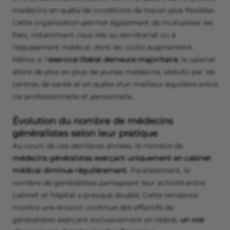
médecins en quête de conditions de travail plus flexibles.
Cette organisation permet également de mutualiser les
frais, notamment ceux liés au secrétariat ou à
l’équipement médical, dont les coûts augmentent.
Même si l'
exercice libéral demeure majoritaire
, le salariat
attire de plus en plus de jeunes médecins, séduits par les
centres de santé et en quête d'un meilleur équilibre entre
vie professionnelle et personnelle.
Évolution du nombre de médecins
généralistes selon leur pratique
Au cours de ces dernières années, le nombre de
médecins généralistes exerçant uniquement en cabinet
médical diminue régulièrement
. Parallèlement, le
nombre de généralistes partageant leur activité entre
cabinet et hôpital a presque doublé. Cette tendance
montre une érosion continue des effectifs de
généralistes exerçant exclusivement en libéral,
un vrai