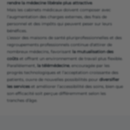
rendre la médecine libérale plus attractive
.
Mais les cabinets médicaux doivent composer avec
l’augmentation des charges externes, des frais de
personnel et des impôts qui peuvent peser sur leurs
bénéfices.
L’essor des maisons de santé pluriprofessionnelles et des
regroupements professionnels continue d'attirer de
nombreux médecins, favorisant
la mutualisation des
coûts
et offrant un environnement de travail plus flexible.
Parallèlement,
la télémédecine
, encouragée par les
progrès technologiques et l’acceptation croissante des
patients, ouvre de nouvelles possibilités pour
diversifier
les services
et améliorer l’accessibilité des soins, bien que
son efficacité soit perçue différemment selon les
tranches d’âge.