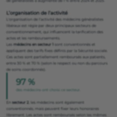
de généralistes a augmenté de 1 % entre 2024 et 2025.
L’organisation de l’activité
L'organisation de l'activité des médecins généralistes
libéraux est régie par deux principaux secteurs de
conventionnement, qui influencent la tarification des
actes et les remboursements.
Les
médecins en secteur 1
sont conventionnés et
appliquent des tarifs fixes définis par la Sécurité sociale.
Ces actes sont partiellement remboursés aux patients,
entre 30 % et 70 % (selon le respect ou non du parcours
de soins coordonnés).
97 %
des médecins ont choisi ce secteur.
En
secteur 2
, les médecins sont également
conventionnés, mais peuvent fixer leurs honoraires
librement. Les actes sont remboursés selon les mêmes