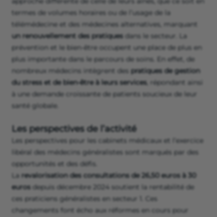
approche différente de celle de leurs aînés, que ce soit en
termes de volumes horaires ou de l’usage de la
télémédecine et des médecines alternatives, marquant
un renouvellement des pratiques
dans le secteur. La
prévention et le bien-être occupent une place de plus en
plus importante dans le parcours de soins. En effet, de
nombreux médecins intègrent des
pratiques de gestion
du stress et de bien-être à leurs services
, répondant ainsi
à une demande croissante de patients soucieux de leur
santé globale.
Les perspectives de l’activité
Les perspectives pour les cabinets médicaux et l’exercice
libéral des médecins généralistes sont marqués par des
opportunités et des défis.
La
revalorisation des consultations de 26,50 euros à 30
euros
depuis décembre 2024 soutient la rentabilité de
ces praticiens généralistes en secteur 1. Ces
changements font écho aux réformes en cours pour