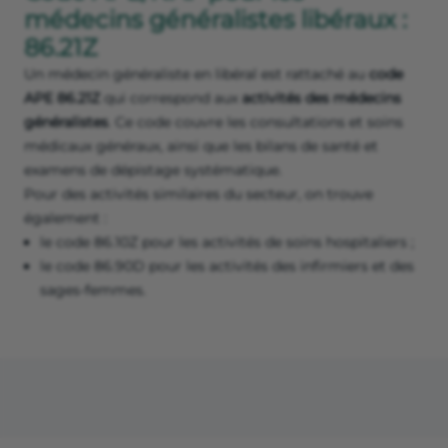
médecins généralistes libéraux :
86.21Z
Un médecin généraliste en libéral est rattaché au
code
APE 86.21Z
qui correspond aux
activités des médecins
généralistes
. Ce code couvre les consultations et soins
médicaux généraux, ainsi que les bilans de santé et
examens de dépistage systématique.
Pour des activités similaires du secteur, on trouve
également :
le code 86.10Z pour les activités de soins hospitaliers ;
le code 86.90D pour les activités des infirmiers et des
sages-femmes.