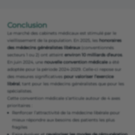
Conclusion
Le marché des cabinets médicaux est stimulé par le
vieillissement de la population. En 2025, les
honoraires
des médecins généralistes libéraux
(conventionnés
secteurs 1 ou 2) ont atteint
environ 10 milliards d’euros
.
En juin 2024, une
nouvelle convention médicale
a été
adoptée pour la période 2024-2029. Celle-ci repose sur
des mesures significatives
pour valoriser l’exercice
libéral
, tant pour les médecins généralistes que pour les
spécialistes.
Cette convention médicale s’articule autour de 4 axes
prioritaires :
Renforcer l’attractivité de la médecine libérale pour
mieux répondre aux besoins des patients les plus
fragiles
Faire évoluer et
revaloriser les modes de rémunération