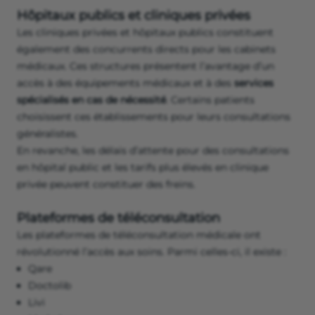
Hôpitaux publics et cliniques privées
Les cliniques privées et hôpitaux publics constituent
également des concurrents directs pour les cabinets
médicaux. Ces structures présentent l’avantage d’un
accès à des équipements médicaux et à des
services
spécialisés en cas de nécessité
. Certains patients
choisissent ces établissements pour leurs consultations
généralistes.
En revanche, les délais d’attente pour des consultations
en hôpital public et les tarifs plus élevés en clinique
privée peuvent constituer des freins.
Plateformes de téléconsultation
Les plateformes de téléconsultation médicale ont
révolutionné l’accès aux soins. Parmi celles-ci, il existe :
Qare
Doctolib
Livi