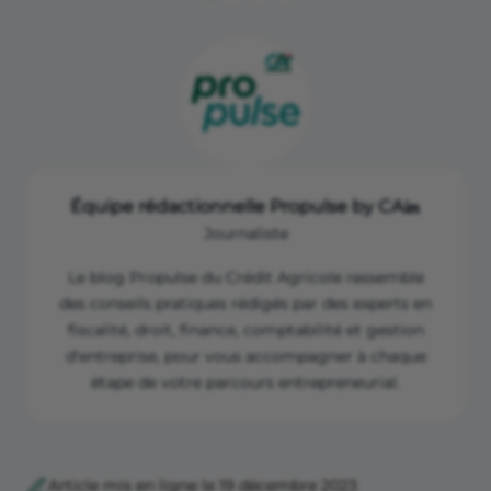
DREES, Observatoires régionaux de la santé (ORS),
2022
Rapport de branche du personnel des cabinets
médicaux, Pragma Etudes, Edition 2024
site du Ministère de la santé
Enquête 2020 Harris Interactive et LIVI - "Les Français
et la téléconsultation"
Équipe rédactionnelle Propulse by CA
Journaliste
Le blog Propulse du Crédit Agricole rassemble
des conseils pratiques rédigés par des experts en
fiscalité, droit, finance, comptabilité et gestion
d'entreprise, pour vous accompagner à chaque
étape de votre parcours entrepreneurial.
Article mis en ligne le 19 décembre 2023