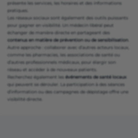
présente les services, les horaires et des informations
pratiques.
Les réseaux sociaux sont également des outils puissants
pour gagner en visibilité. Un médecin libéral peut
échanger de manière directe en partageant des
contenus en matière de prévention ou de sensibilisation
.
Autre approche : collaborer avec d’autres acteurs locaux,
comme les pharmacies, les associations de santé ou
d’autres professionnels médicaux, pour élargir son
réseau et accéder à de nouveaux patients.
Recherchez également les
événements de santé locaux
qui peuvent se dérouler. La participation à des séances
d’information ou des campagnes de dépistage offre une
visibilité directe.