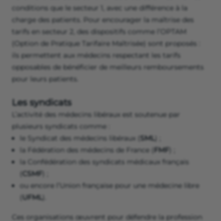
conditions que le secteur 1, avec une différence à la
charge des patients. Pour encourager la maîtrise des
tarifs en secteur 2, des dispositifs comme l’OPTAM
(Option de Pratique Tarifaire Maîtrisée) sont proposés :
ils permettent aux médecins respectant les tarifs
opposables de bénéficier de meilleurs remboursements
pour leurs patients.
Les syndicats
L’activité des médecins libéraux est soutenue par
plusieurs syndicats comme :
le Syndicat des médecins libéraux (
SML
) ;
la Fédération des médecins de France (
FMF
) ;
la Confédération des syndicats médicaux français
(
CSMF
) ;
ou encore l’Union française pour une médecine libre
(
UFML
).
Ces organisations œuvrent pour défendre la profession