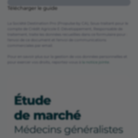
Télécharger le guide
La Société Destination Pro (Propulse by CA), Sous-traitant pour le
compte de Crédit Agricole E-Développement, Responsable de
traitement, traite les données recueillies dans ce formulaire pour :
l'envoi de ce document et l'envoi de communications
commerciales par email.
Pour en savoir plus sur la gestion de vos données personnelles et
pour exercer vos droits, reportez-vous à
la notice jointe
.