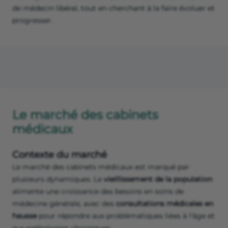
de médecin libéral, tout en cherchant à la faire évoluer et
progresser.
Le marché des cabinets
médicaux
Contexte du marché
Le marché des cabinets médicaux est marqué par
plusieurs dynamiques. Le
vieillissement de la population
alimente une croissance des besoins en soins de
médecine générale, avec des
consultations médicales en
hausse
pour répondre aux problématiques liées à l'âge et