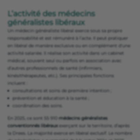
L’activité des médecins
généralistes libéraux
Un médecin généraliste libéral exerce sous sa propre
responsabilité et est rémunéré à l’acte. Il peut pratiquer
en libéral de manière exclusive ou en complément d'une
activité salariée. Il réalise son activité dans un cabinet
médical, souvent seul ou parfois en association avec
d’autres professionnels de santé (infirmiers,
kinésithérapeutes, etc.). Ses principales fonctions
incluent :
consultations et soins de première intention ;
prévention et éducation à la santé ;
coordination des soins.
En 2025, ce sont 55 910
médecins généralistes
conventionnés libéraux
exerçant sur le territoire, d’après
la Drees. La majorité exerce en libéral exclusif. Le nombre