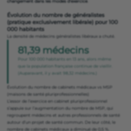
changement dans les modes d’exercice
.
Évolution du nombre de généralistes
(pratique exclusivement libérale) pour 100
000 habitants
La densité de médecins généralistes libéraux a chuté.
81,39 médecins
Pour 100 000 habitants en 13 ans, alors même
que la population française continue de vieillir.
(Auparavant, il y avait 98,32 médecins.)
Évolution du nombre de cabinets médicaux vs MSP
(maisons de santé pluriprofessionnelles)
L’essor de l’exercice en cabinet pluriprofessionnel
s’appuie sur l’augmentation du nombre de MSP, qui
regroupent médecins et autres professionnels de santé
autour d’un projet de santé commun. De leur côté, le
nombre de cabinets médicaux a diminué de 0,5 %.