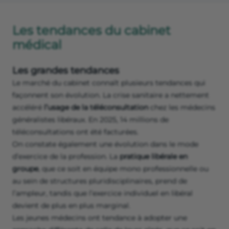
Les tendances du cabinet
médical
Les grandes tendances
Le marché du cabinet connaît plusieurs tendances qui
façonnent son évolution. La crise sanitaire a nettement
accéléré
l’usage de la téléconsultation
chez les médecins
généralistes libéraux. En 2025, 14 millions de
téléconsultations ont été facturées.
On constate également une évolution dans le mode
d’exercice de la profession. La
pratique libérale en
groupe
, que ce soit en équipe mono professionnelle ou
au sein de structures pluridisciplinaires, prend de
l’ampleur, tandis que l’exercice individuel en libéral
devient de plus en plus marginal.
Les jeunes médecins ont tendance à adopter une