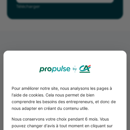
Télécharger
L’offre sur le marché du cabinet
médical
Le marché est dominé par des cabinets médicaux
Pour améliorer notre site, nous analysons les pages à
individuels. Mais depuis la pandémie COVID, la
l'aide de cookies. Cela nous permet de bien
concurrence se renforce. De nouveaux modèles de
comprendre les besoins des entrepreneurs, et donc de
service avec les plateformes de consultation en ligne
nous adapter en créant du contenu utile.
émergent.
Nous conservons votre choix pendant 6 mois. Vous
pouvez changer d'avis à tout moment en cliquant sur
Cabinet de médecins généralistes libéraux