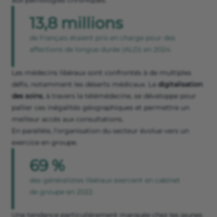
aux pathologies chroniques.
13,8 millions
de Français étaient pris en charge pour des
affections de longue durée (ALD) en 2024.
Les médecins libéraux sont confrontés à de multiples
défis, notamment les déserts médicaux. La
digitalisation
des soins
, à travers la télémédecine, se développe pour
pallier ces inégalités géographiques et permettre un
meilleur accès aux consultations.
En parallèle, l'organisation du secteur évolue vers un
exercice en groupe.
69 %
des généralistes libéraux exercent en cabinet
de groupe en 2022.
Une tendance particulièrement marquée chez les jeunes