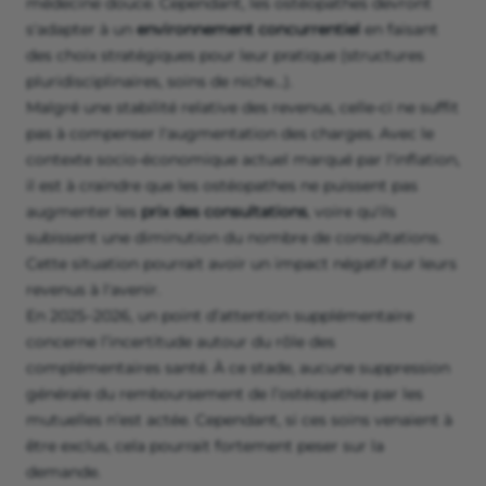
médecine douce. Cependant, les ostéopathes devront
s'adapter à un
environnement concurrentiel
en faisant
des choix stratégiques pour leur pratique (structures
pluridisciplinaires, soins de niche…).
Malgré une stabilité relative des revenus, celle-ci ne suffit
pas à compenser l'augmentation des charges. Avec le
contexte socio-économique actuel marqué par l'inflation,
il est à craindre que les ostéopathes ne puissent pas
augmenter les
prix des consultations
, voire qu'ils
subissent une diminution du nombre de consultations.
Cette situation pourrait avoir un impact négatif sur leurs
revenus à l'avenir.
En 2025–2026, un point d’attention supplémentaire
concerne l’incertitude autour du rôle des
complémentaires santé. À ce stade, aucune suppression
générale du remboursement de l’ostéopathie par les
mutuelles n’est actée. Cependant, si ces soins venaient à
être exclus, cela pourrait fortement peser sur la
demande.