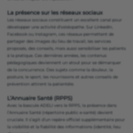
La présence sur les réseaux sociaux
Les réseaux sociaux constituent un excellent canal pour
développer une activité d’ostéopathe. Sur LinkedIn,
Facebook ou Instagram, ces réseaux permettent de
partager des images du lieu de travail, les services
proposés, des conseils, mais aussi sensibiliser les patients
à la pratique. Ces dernières années, les contenus
pédagogiques deviennent un atout pour se démarquer
de la concurrence. Des sujets comme la douleur, la
posture, le sport, les nourrissons et autres conseils de
prévention attirent la patientèle.
L’Annuaire Santé (RPPS)
Avec la bascule ADELI vers le RPPS, la présence dans
l’Annuaire Santé (répertoire public e-santé) devient
cruciale. Il s’agit d’un repère officiel supplémentaire pour
la visibilité et la fiabilité des informations (identité, lieu