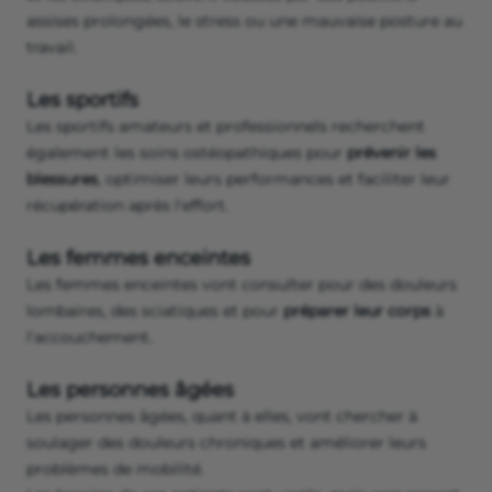
assises prolongées, le stress ou une mauvaise posture au
travail.
Les sportifs
Les sportifs amateurs et professionnels recherchent
également les soins ostéopathiques pour
prévenir les
blessures
, optimiser leurs performances et faciliter leur
récupération après l'effort.
Les femmes enceintes
Les femmes enceintes vont consulter pour des douleurs
lombaires, des sciatiques et pour
préparer leur corps
à
l'accouchement.
Les personnes âgées
Les personnes âgées, quant à elles, vont chercher à
soulager des douleurs chroniques et améliorer leurs
problèmes de mobilité.