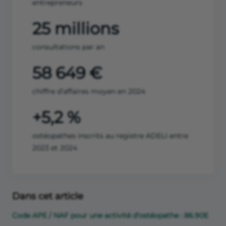
entrepreneurs
25 millions
consultations par an
58 649 €
chiffre d’affaires moyen en 2024
+5,2 %
ostéopathes inscrits au registre ADELI entre
2023 et 2024
Dans cet article
Code APE / NAF pour une activité d’ostéopathe : 86.90E