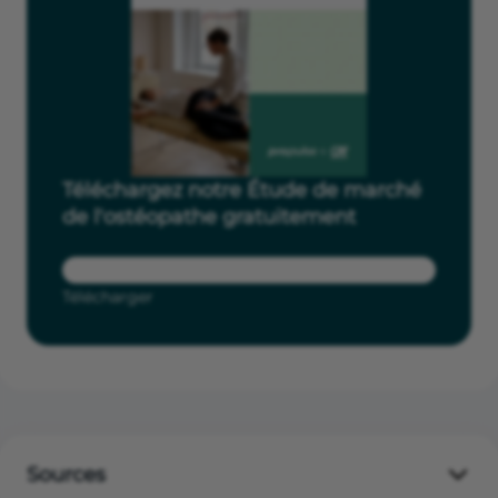
Téléchargez notre Étude de marché
de l'ostéopathe gratuitement
Télécharger
Sources