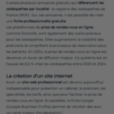
Il existe plusieurs annuaires gratuits qui
référencent les
ostéopathes par localité
: le registre des ostéopathes de
France (ROF). Sur ces annuaires, il est possible de créer
une
fiche professionnelle gratuite
.
Les plateformes de
prise de rendez-vous en ligne
,
comme Doctolib, sont également des outils précieux
pour les ostéopathes. Elles augmentent la visibilité des
praticiens et simplifient le processus de réservation pour
les patients. En 2024, la prise de rendez-vous en ligne est
devenue un levier de diffusion majeur. Ce système est en
hausse de 6,5 % chez les ostéopathes entre 2023 et 2024.
La création d’un site internet
Avoir un
site web professionnel
est devenu aujourd’hui
indispensable pour présenter un cabinet, le praticien, les
spécialités, les tarifs, ainsi que pour faciliter la prise de
rendez-vous en ligne. En parallèle, la fiche Google
(Google Business Profile) permet de récolter des avis :
un canal majeur d’e-réputation !