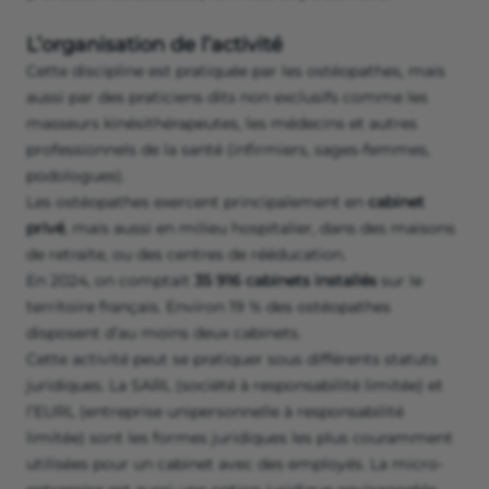
L’organisation de l’activité
Cette discipline est pratiquée par les ostéopathes, mais
aussi par des praticiens dits non exclusifs comme les
masseurs kinésithérapeutes, les médecins et autres
professionnels de la santé (infirmiers, sages-femmes,
podologues).
Les ostéopathes exercent principalement en
cabinet
privé
, mais aussi en milieu hospitalier, dans des maisons
de retraite, ou des centres de rééducation.
En 2024, on comptait
35 916 cabinets installés
sur le
territoire français. Environ 19 % des ostéopathes
disposent d’au moins deux cabinets.
Cette activité peut se pratiquer sous différents statuts
juridiques. La SARL (société à responsabilité limitée) et
l’EURL (entreprise unipersonnelle à responsabilité
limitée) sont les formes juridiques les plus couramment
utilisées pour un cabinet avec des employés. La micro-