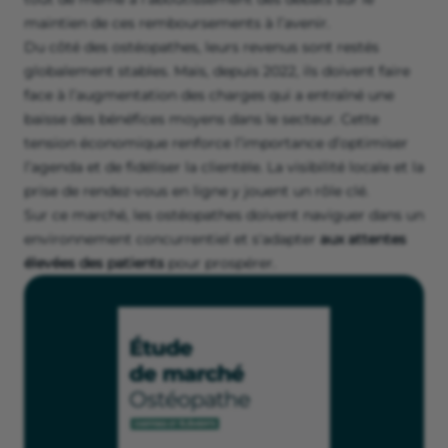
maintien de ces remboursements à l’avenir.
Du côté des ostéopathes, leurs revenus sont restés
globalement stables. Mais, depuis 2022, ils doivent faire
face à l’augmentation des charges qui a entraîné une
baisse des bénéfices moyens dans le secteur. Cette
tension économique renforce l’importance d’optimiser
l’agenda et de fidéliser la clientèle. La visibilité locale et la
prise de rendez-vous en ligne y jouent un rôle clé.
Sur ce marché, les ostéopathes doivent naviguer dans un
environnement concurrentiel et s'adapter
aux attentes
élevées des patients
pour prospérer.