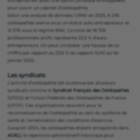
entreprise est aussi une option juridique envisageable
pour ouvrir un cabinet d’ostéopathie.
Selon une analyse de données CIPAV en 2025, 6 236
ostéopathes exerce sous un statut auto-entrepreneur et
12 376 sous le régime BNC. Ce total de 18 705
professionnels actifs représente 33,3 % d’auto-
entrepreneurs. On peut constater une hausse de ce
chiffre par rapport au 23,6 % du rapport IGAS au 1er
janvier 2022.
Les syndicats
L’activité d’ostéopathe est soutenue par plusieurs
syndicats comme le
Syndicat Français des Ostéopathes
(SFDO) et l'Union Fédérale des Ostéopathes de France
(UFOF). Ces organisations œuvrent pour la
reconnaissance de l'ostéopathie au sein du système de
santé et l'amélioration des conditions d'exercice.
Jusqu’en 2024, les ostéopathes étaient enregistrés dans
ADELI
, le répertoire administratif historique pour