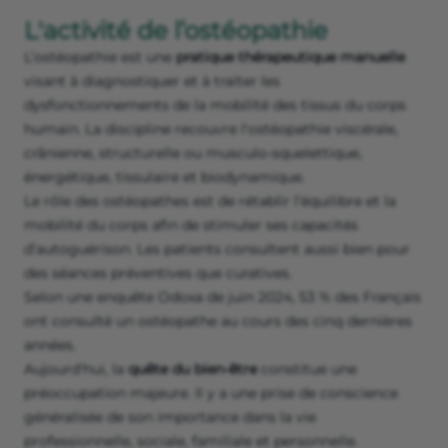
L'activité de l’ostéopathie
L’ostéopathie est une
pratique thérapeutique manuelle
visant à diagnostiquer et à traiter les
dysfonctionnements de la mobilité des tissus du corps
humain. La discipline recouvre l'ostéopathie viscérale,
crânienne, structurelle ou musculo-squelettique,
énergétique, tissulaire et biodynamique.
Le rôle des ostéopathes est de rétablir l’équilibre et la
mobilité du corps afin de stimuler ses capacités
d’autoguérison. Les patients consultent aussi bien pour
des séances préventives que curatives.
Selon une enquête Odoxa de juin 2024, 53 % des Français
ont consulté un ostéopathe au cours des cinq dernières
années.
Aujourd'hui, la
quête du bien-être
constitue une
préoccupation majeure. Il y a une prise de conscience
généralisée de son importance dans la vie
professionnelle, sociale, familiale et personnelle.