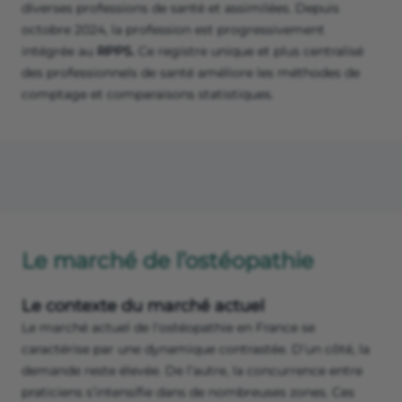
diverses professions de santé et assimilées. Depuis
octobre 2024, la profession est progressivement
intégrée au
RPPS.
Ce registre unique et plus centralisé
des professionnels de santé améliore les méthodes de
comptage et comparaisons statistiques.
Le marché de l’ostéopathie
Le contexte du marché actuel
Le marché actuel de l'ostéopathie en France se
caractérise par une dynamique contrastée. D’un côté, la
demande reste élevée. De l’autre, la concurrence entre
praticiens s’intensifie dans de nombreuses zones. Ces