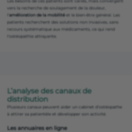
Les besoins de ces patients sont variés, mais convergent
vers la recherche de soulagement de la douleur,
l'
amélioration de la mobilité
et le bien-être général. Les
patients recherchent des solutions non invasives, sans
recours systématique aux médicaments, ce qui rend
l'ostéopathie attrayante.
L’analyse des canaux de
distribution
Plusieurs canaux peuvent aider un cabinet d’ostéopathe
à attirer sa patientèle et développer son activité.
Les annuaires en ligne