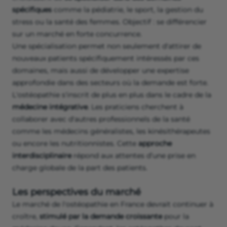
spécifiques
comme la pédiatrie, le sport, la gestion du
stress ou la santé des femmes. Objectif : se différencier
sur un marché en forte concurrence.
Une spécialisation permet non seulement d'attirer de
nouveaux patients spécifiquement intéressés par ces
domaines, mais aussi de développer une expertise
approfondie dans des secteurs où la demande est forte.
L'ostéopathie s'inscrit de plus en plus dans le cadre de la
médecine intégrative
. Les praticiens cherchent à
collaborer avec d'autres professionnels de la santé
comme les médecins généralistes, les kinésithérapeutes
ou encore les nutritionnistes. Cette
approche
interdisciplinaire
répond aux attentes d’une prise en
charge globale de la part des patients.
Les perspectives du marché
Le marché de l'ostéopathie en France devrait continuer à
croître,
stimulé par la demande croissante
pour la