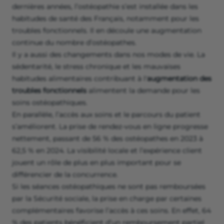
dernières années, l’ostéopathie s’est installée dans les
habitudes de santé des Français, notamment pour les
troubles fonctionnels. Il en découle une augmentation
continue du nombre d’ostéopathes.
Il y a aussi des changements dans nos modes de vie. La
sédentarité, le stress chronique et les mauvaises
habitudes alimentaires contribuant à l'
augmentation des
troubles fonctionnels
alimentent la demande pour les
soins ostéopathiques.
En parallèle, l’accès aux soins et le parcours du patient
s’améliorent. La prise de rendez-vous en ligne progresse
nettement, passant de 56 % des ostéopathes en 2023 à
62,5 % en 2024. La visibilité locale et l’expérience client
jouent un rôle de plus en plus important pour se
différencier de la concurrence.
Si les séances ostéopathiques ne sont pas remboursées
par la Sécurité sociale, la prise en charge par certaines
complémentaires favorise l’accès à ces soins. En effet, 64
% des patients bénéficient d’un remboursement partiel