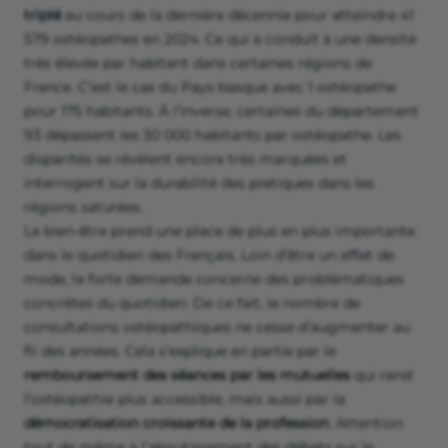
triplé
au cours de la dernière décennie pour atteindre 41
579 ostéopathes en 2024. Ce qui a conduit à une densité
très élevée par habitant dans certaines régions de
France. C’est le cas du Pays basque avec 1 ostéopathe
pour 175 habitants. À l’inverse, certaines du département
93 dépassent les 30 000 habitants par ostéopathe. Les
disparités se révèlent encore très marquées et
interrogent sur la durabilité des pratiques dans les
régions saturées.
Le bien-être prend une place de plus en plus importante
dans le quotidien des Français. Loin d’être un effet de
mode, la forte demande concerne des problématiques
concrètes du quotidien. De ce fait, le nombre de
consultations ostéopathiques ne cesse d’augmenter au
fil des années. Cela s’explique en partie par le
remboursement des séances par les mutuelles
qui rend
l’ostéopathie plus accessible, mais aussi par la
démocratisation croissante de la profession
. Attention
tout de même à l’aboutissement des débats sur le