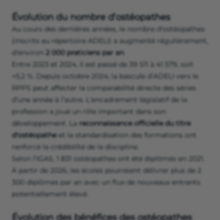
Évolution du nombre d’ostéopathes
Au cours des dernières années, le nombre d'ostéopathes
(inscrits au répertoire ADELI) a augmenté régulièrement,
d'environ
2 000 praticiens par an
.
Entre 2023 et 2024, il est passé de 39 511 à 41 579, soit
+5,2 %. Depuis octobre 2024, la bascule d’ADELI vers le
RPPS peut affecter la comparabilité directe des séries
d’une année à l’autre. L'encadrement législatif de la
profession a joué un rôle important dans son
développement. La
reconnaissance officielle du titre
d'ostéopathe
et la standardisation des formations ont
renforcé la crédibilité de la discipline.
Selon l’IGAS, 1 831 ostéopathes ont été diplômés en 2021.
À partir de 2026, les écoles pourraient délivrer plus de 2
300 diplômes par an avec un flux de nouveaux entrants
potentiellement élevé.
Évolution des bénéfices des ostéopathes