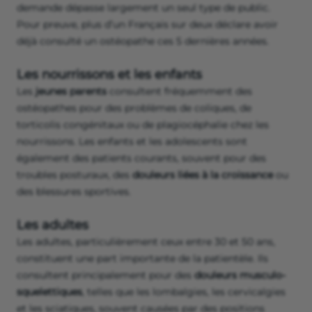
demande dépasse largement un seul type de public.
Pour preuve, plus d’un Français sur deux déclare avoir
déjà consulté un ostéopathe ces 5 dernières années.
Les nourrissons et les enfants
Les
jeunes parents
consultent fréquemment des
ostéopathes pour des problèmes de coliques, de
torticolis congénitaux ou de plagiocéphalie chez les
nourrissons. Les enfants et les adolescents sont
également des patients courants, souvent pour des
troubles posturaux, des
douleurs liées à la croissance
ou
des blessures sportives.
Les adultes
Les adultes, particulièrement ceux entre 30 et 50 ans,
constituent une part importante de la patientèle. Ils
consultent principalement pour des
douleurs musculo-
squelettiques
, telles que les lombalgies, les cervicalgies
et les sciatiques, souvent causées par des positions