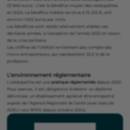
23 845 euros : c’est le bénéfice moyen des ostéopathes
en 2024. Le bénéfice médian se situe à 19 225 €, soit
environ 1 602 euros par mois.
Les bénéfices sont restés relativement stables ces
dernières années, à l’exception de l’année 2022 en raison
de la crise sanitaire.
Les chiffres de l'UNASA ne tiennent pas compte des
micro-entrepreneurs, qui représentent 33,3 % de la
profession.
L’environnement réglementaire
L'ostéopathie est une
pratique réglementée
depuis 2002.
Pour exercer, il est obligatoire d'obtenir un diplôme
délivré par un établissement agréé et être enregistré
auprès de l’Agence Régionale de Santé (avec bascule
ADELI vers RPPS depuis octobre 2024).