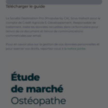
Télécharger le guide
La Société Destination Pro (Propulse by CA), Sous-traitant pour le
compte de Crédit Agricole E-Développement, Responsable de
traitement, traite les données recueillies dans ce formulaire pour :
l'envoi de ce document et l'envoi de communications
commerciales par email.
Pour en savoir plus sur la gestion de vos données personnelles et
pour exercer vos droits, reportez-vous à
la notice jointe
.