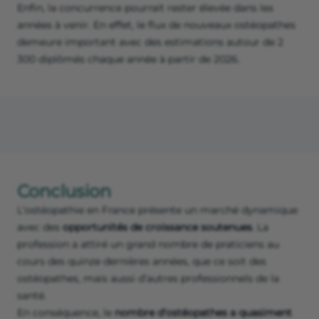
Enfin, la concurrence pourrait rester élevée dans les
années à venir. En effet, le flux de nouveaux ostéopathes
demeure important avec des estimations autour de 2
300 diplômés chaque année à partir de 2026.
Conclusion
L'ostéopathie en France présente un marché dynamique
avec des
opportunités de croissance soutenues
. La
profession a attiré un grand nombre de praticiens au
cours des quinze dernières années, que ce soit des
ostéopathes, mais aussi d’autres professionnels de la
santé.
En conséquence, le
nombre d'ostéopathes a quasiment