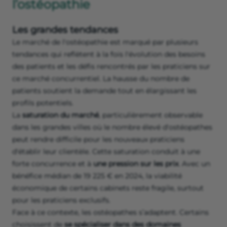
l’ostéopathie
Les grandes tendances
Le marché de l'ostéopathie est marqué par plusieurs
tendances qui reflètent à la fois l'évolution des besoins
des patients et les défis rencontrés par les praticiens sur
ce marché concurrentiel. La hausse du nombre de
patients soutient la demande tout en élargissant les
profils potentiels.
La
saturation du marché
, particulièrement observable
dans les grandes villes où le nombre élevé d'ostéopathes
peut rendre difficile pour les nouveaux praticiens
d'établir leur clientèle. Cette saturation conduit à une
forte concurrence et à
une pression sur les prix
. Avec un
bénéfice médian de 19 225 € en 2024, la viabilité
économique de certains cabinets reste fragile, surtout
pour les praticiens exclusifs.
Face à ce contexte, les ostéopathes s’adaptent. Certains
choisissent de
se spécialiser dans des domaines