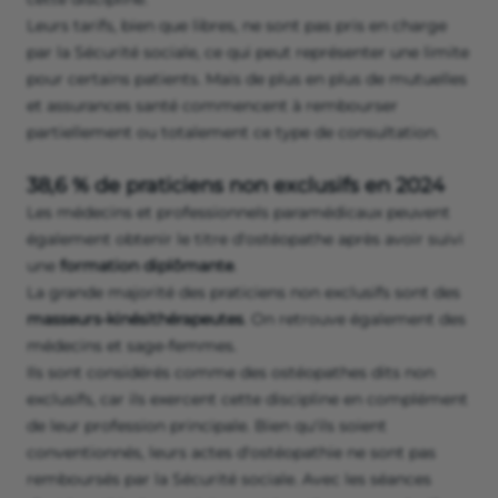
Leurs tarifs, bien que libres, ne sont pas pris en charge
par la Sécurité sociale, ce qui peut représenter une limite
pour certains patients. Mais de plus en plus de mutuelles
et assurances santé commencent à rembourser
partiellement ou totalement ce type de consultation.
38,6 % de praticiens non exclusifs en 2024
Les médecins et professionnels paramédicaux peuvent
également obtenir le titre d'ostéopathe après avoir suivi
une
formation diplômante
.
La grande majorité des praticiens non exclusifs sont des
masseurs-kinésithérapeutes
. On retrouve également des
médecins et sage-femmes.
Ils sont considérés comme des ostéopathes dits non
exclusifs, car ils exercent cette discipline en complément
de leur profession principale. Bien qu'ils soient
conventionnés, leurs actes d'ostéopathie ne sont pas
remboursés par la Sécurité sociale. Avec les séances