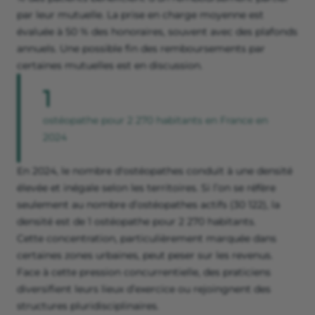
par leur mutuelle. La prise en charge moyenne est
évaluée à 50 % des honoraires, souvent avec des plafonds
annuels. Une possible fin des remboursements par
certaines mutuelles est en discussion.
1
ostéopathe pour 2 270 habitants en France en
2024
En 2024, le nombre d'ostéopathes conduit à une densité
élevée et inégale selon les territoires. Si l’on se réfère
seulement au nombre d’ostéopathes actifs (30 122), la
densité est de 1 ostéopathe pour 2 270 habitants.
Cette concentration, particulièrement marquée dans
certaines zones urbaines, peut peser sur les revenus.
Face à cette pression concurrentielle, des praticiens
diversifient leurs lieux d’exercice ou rejoingnent des
structures pluridisciplinaires.