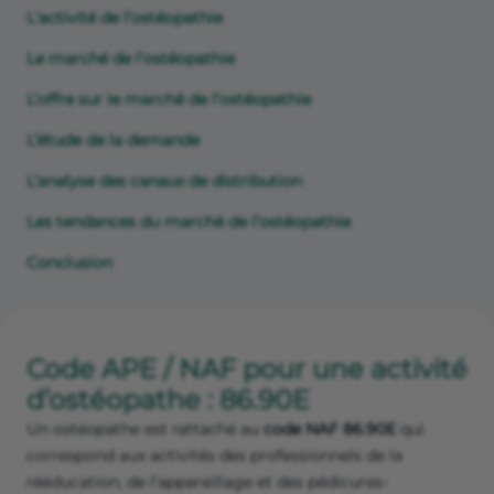
L'activité de l’ostéopathie
Le marché de l’ostéopathie
L’offre sur le marché de l’ostéopathie
L’étude de la demande
L’analyse des canaux de distribution
Les tendances du marché de l’ostéopathie
Conclusion
Code APE / NAF pour une activité
d’ostéopathe : 86.90E
Un ostéopathe est rattaché au
code NAF 86.90E
qui
correspond aux activités des professionnels de la
rééducation, de l’appareillage et des pédicures-