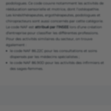
podologues. Ce code couvre notamment les activités de
rééducation sensorielle et motrice, dont l’ostéopathie.
Les kinésithérapeutes, ergothérapeutes, podologues et
chiropracteurs sont aussi concernés par cette catégorie.
Le code NAF est
attribué par l’INSEE
lors d’une création
d’entreprise pour classifier les différentes professions.
Pour des activités similaires du secteur, on trouve
également :
le code NAF 86.22C pour les consultations et soins
dispensés par les médecins spécialistes ;
le code NAF 86.90D pour les activités des infirmiers et
des sages-femmes.