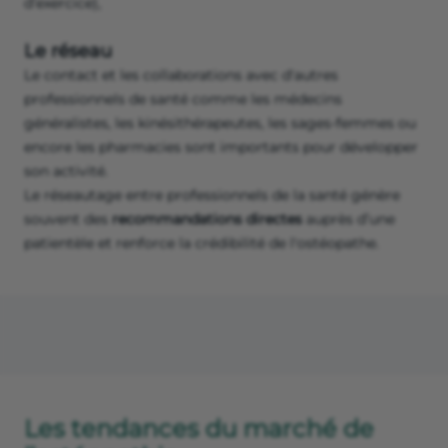
d’exercice),
Le réseau
Le contact et les collaborations avec d'autres
professionnels de santé comme les médecins
généralistes, les kinésithérapeutes, les sages-femmes ou
encore les pharmacies sont importants pour développer
son activité.
Le réseautage entre professionnels de la santé génère
souvent des
recommandations directes
auprès d’une
patientèle et renforce la crédibilité de l'ostéopathe.
Les tendances du marché de