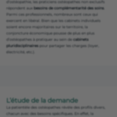
d’ostéopathie, les praticiens ostéopathes non exclusifs
répondent aux
besoins de complémentarité des soins
.
Parmi ces professionnels, nombreux sont ceux qui
exercent en libéral. Bien que les cabinets individuels
soient encore majoritaires sur le territoire, la
conjoncture économique pousse de plus en plus
d’ostéopathes à pratiquer au sein de
cabinets
pluridisciplinaires
pour partager les charges (loyer,
électricité, etc.).
L’étude de la demande
La patientèle des ostéopathes révèle des profils divers,
chacun avec des besoins spécifiques. En effet, la