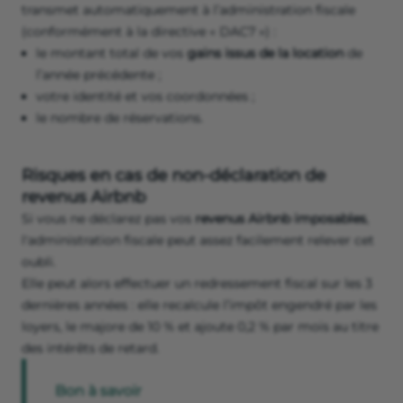
transmet automatiquement à l’administration fiscale
(conformément à la directive « DAC7 ») :
le montant total de vos
gains issus de la location
de
l’année précédente ;
votre identité et vos coordonnées ;
le nombre de réservations.
Risques en cas de non-déclaration de
revenus Airbnb
Si vous ne déclarez pas vos
revenus Airbnb imposables
,
l'administration fiscale peut assez facilement relever cet
oubli.
Elle peut alors effectuer un redressement fiscal sur les 3
dernières années : elle recalcule l’impôt engendré par les
loyers, le majore de 10 % et ajoute 0,2 % par mois au titre
des intérêts de retard.
Bon à savoir