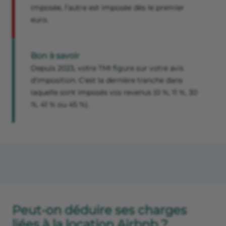
imposée, l’autre est imposée dès le premier
euro.
Bon à savoir
Depuis 2023, votre TMI figure sur votre avis
d'imposition. C'est la dernière tranche dans
laquelle sont imposés vos revenus (0 %, 11 %, 30
%, 41 % ou 45 %).
Peut-on déduire ses charges
liées à la location Airbnb ?