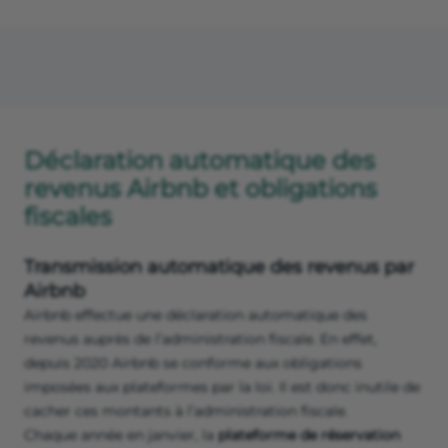
Déclaration automatique des
revenus Airbnb et obligations
fiscales
Transmission automatique des revenus par
Airbnb
Airbnb effectue une déclaration automatique des
revenus auprès de l’administration fiscale. En effet,
depuis 2020 Airbnb se conforme aux obligations
imposées aux plateformes par la loi. Il est donc inutile de
cacher ces montants à l’administration fiscale.
Chaque année en janvier, la
plateforme de réservation