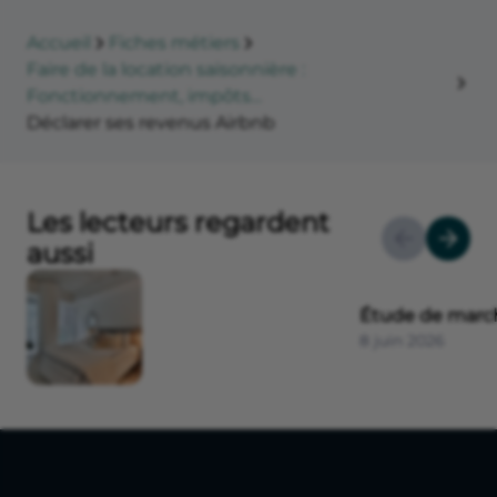
Accueil
Fiches métiers
Faire de la location saisonnière :
Fonctionnement, impôts…
Déclarer ses revenus Airbnb
Les lecteurs regardent
aussi
Étude de march
8 juin 2026