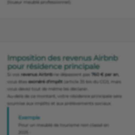
(loueur meublé professionnel).
Imposition des revenus Airbnb
pour résidence principale
Si vos
revenus Airbnb
ne dépassent pas
760 € par an
,
vous êtes
exonéré d'impôt
(article 35 bis du CGI), mais
vous devez tout de même les déclarer.
Au-delà de ce montant, votre résidence principale sera
soumise aux impôts et aux prélèvements sociaux.
Exemple
Pour un meublé de tourisme non classé en
2025 :