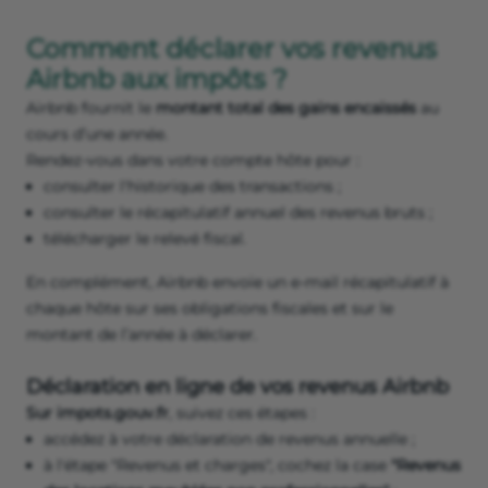
Comment déclarer vos revenus
Airbnb aux impôts ?
Airbnb fournit le
montant total des gains encaissés
au
cours d’une année.
Rendez-vous dans votre compte hôte pour :
consulter l'historique des transactions ;
consulter le récapitulatif annuel des revenus bruts ;
télécharger le relevé fiscal.
En complément, Airbnb envoie un e-mail récapitulatif à
chaque hôte sur ses obligations fiscales et sur le
montant de l’année à déclarer.
Déclaration en ligne de vos revenus Airbnb
Sur impots.gouv.fr
, suivez ces étapes :
accédez à votre déclaration de revenus annuelle ;
à l'étape "Revenus et charges", cochez la case
"Revenus