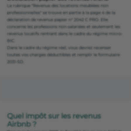
La rubrique "Revenus des locations meublées non
professionnelles" se trouve en partie à la page 4 de la
déclaration de revenus papier n° 2042 C PRO. Elle
concerne les professions non-salariées et seulement les
revenus locatifs rentrant dans le cadre du régime micro-
BIC.
Dans le cadre du régime réel, vous devrez recenser
toutes vos charges déductibles et remplir le formulaire
2031-SD.
Quel impôt sur les revenus
Airbnb ?