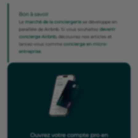
Bon à savoir
Le
marché de la conciergerie
se développe en
parallèle de Airbnb. Si vous souhaitez
devenir
concierge Airbnb
, découvrez nos articles et
lancez-vous comme
concierge en micro-
entreprise
.
Ouvrez votre compte pro en