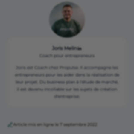
https://www.legifrance.gouv.fr/jorf/id/JORFTEXT0000
50612711
Joris Melin
Coach pour entrepreneurs
Joris est Coach chez Propulse. Il accompagne les
entrepreneurs pour les aider dans la réalisation de
leur projet. Du business plan à l'étude de marché,
il est devenu incollable sur les sujets de création
d'entreprise.
Article mis en ligne le 7 septembre 2022