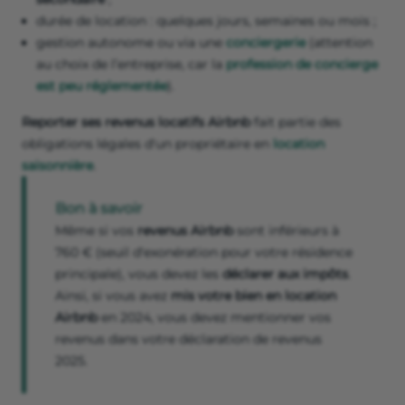
durée de location : quelques jours, semaines ou mois ;
gestion autonome ou via une
conciergerie
(attention
au choix de l’entreprise, car la
profession de concierge
est peu réglementée
).
Reporter ses revenus locatifs Airbnb
fait partie des
obligations légales d'un propriétaire en
location
saisonnière
.
Bon à savoir
Même si vos
revenus Airbnb
sont inférieurs à
760 € (seuil d'exonération pour votre résidence
principale), vous devez les
déclarer aux impôts
.
Ainsi, si vous avez
mis votre bien en location
Airbnb
en 2024, vous devez mentionner vos
revenus dans votre déclaration de revenus
2025.