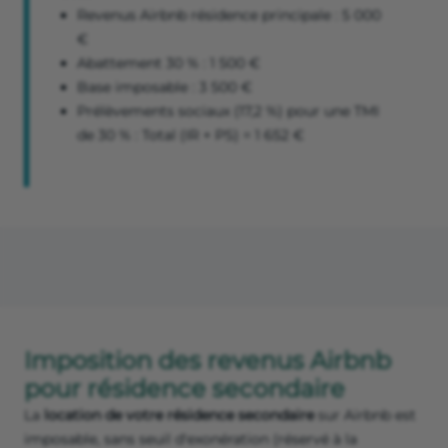
Revenus Airbnb résidence principale : 5 000
€
Abattement 30 % : 1 500 €
Base imposable : 3 500 €
Prélèvements sociaux (17,2 %) pour une TMI
de 30 % : Total (IR + PS) = 1 652 €
Imposition des revenus Airbnb
pour résidence secondaire
La
location de votre résidence secondaire
sur Airbnb est
imposable, sans seuil d'exonération (réservé à la