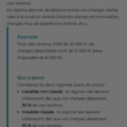
vos revenus.
Ce régime permet de déduire toutes vos charges réelles
liées à la location Airbnb (Intérêts d'emprunt immobilier,
charges, frais de plateforme Airbnb, etc.).
Exemple
Pour des revenus 2025 de 20 000 €, les
charges déductibles sont de 12 000 € (base
imposable de 8 000 €).
Bon à savoir
Comparez les deux régimes avant de choisir :
meublés non classés
: le régime réel devient
intéressant dès que vos charges dépassent
30 %
de vos revenus ;
meublés classés
: le régime réel devient
intéressant dès que vos charges dépassent
50 %
de vos revenus.