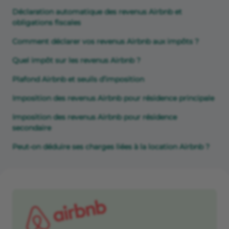
Déclaration automatique des revenus Airbnb et
obligations fiscales
Comment déclarer vos revenus Airbnb aux impôts ?
Quel impôt sur les revenus Airbnb ?
Plafond Airbnb et seuils d’imposition
Imposition des revenus Airbnb pour résidence principale
Imposition des revenus Airbnb pour résidence
secondaire
Peut-on déduire ses charges liées à la location Airbnb ?