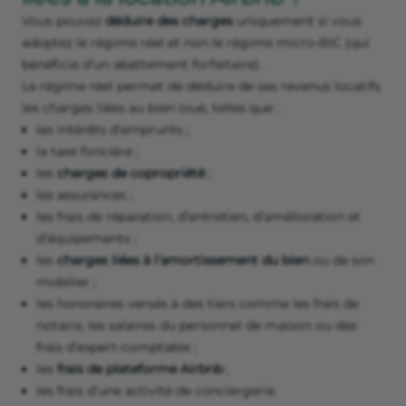
Vous pouvez
déduire des charges
uniquement si vous
adoptez le régime réel et non le régime micro-BIC (qui
bénéficie d’un abattement forfaitaire).
Le régime réel permet de déduire de ses revenus locatifs
les charges liées au bien loué, telles que :
les intérêts d’emprunts ;
la taxe foncière ;
les
charges de copropriété
;
les assurances ;
les frais de réparation, d’entretien, d’amélioration et
d’équipements ;
les
charges liées à l’amortissement du bien
ou de son
mobilier ;
les honoraires versés à des tiers comme les frais de
notaire, les salaires du personnel de maison ou des
frais d’expert-comptable ;
les
frais de plateforme Airbnb
;
les frais d’une activité de conciergerie.