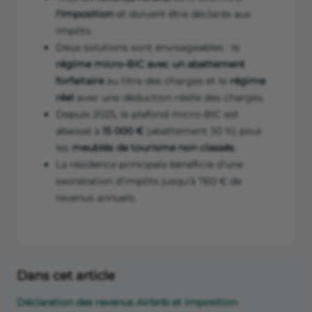
l'imposition
et doivent être déclarés aux
impôts.
Deux solutions sont envisageables : le
régime micro-BIC avec un abattement
forfaitaire
au titre des charges et le
régime
réel
avec une déduction réelle des charges.
Depuis 2025, le plafond micro-BIC est
abaissé à
15 000 €
(abattement 30 %) pour
les
meublés de tourisme
non classés
.
La résidence principale bénéficie d’une
exonération d'impôts jusqu'à 760 € de
revenus annuels.
Dans cet article
Déclaration des revenus Airbnb et imposition