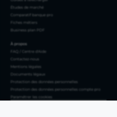
Études de marché
Comparatif banque pro
Fiches métiers
Business plan PDF
À propos
FAQ / Centre d'Aide
Contactez-nous
Mentions légales
Documents légaux
Protection des données personnelles
Protection des données personnelles compte pro
Paramétrer les cookies
Compte ouvert, sous réserve d'acceptation, auprès d'Okali,
filiale du groupe Crédit Agricole, établissement de monnaie
électronique enregistré à l'ACPR (REGAFI 17448,
www.regafi.fr), SAS au capital social de 5.660.962,00 €, 50 rue