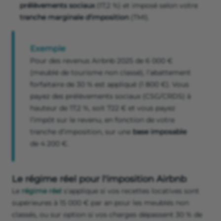
prélèvements sociaux
(17,2 %) et imposé selon votre
tranche marginale d'imposition
(TMI).
Exemple
Pour des revenus Airbnb 2025 de 6 000 €
(meublé de tourisme non classé), l’abattement
forfaitaire de 30 % est appliqué (1 800 €). Vous
payez des prélèvements sociaux (CSG/CRDS) à
hauteur de 17,2 %, soit 722 € et vous payez
l’impôt sur le revenu, en fonction de votre
tranche d’imposition, sur une
base imposable
de 4 200 €.
Le régime réel pour l'imposition Airbnb
Le
régime réel
s'applique si vos recettes locatives sont
supérieures à 15 000 € par an pour les meublés
non
classés, ou sur option si vos charges dépassent 30 % de