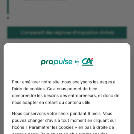
Comparatif des régimes d’imposition Airbnb
Régime
Plafonds 2025
Déduction
fiscal
Micro-BIC
15 000 €/an
Abattement
– Meublé
forfaitaire 30 %
tourisme
Pour améliorer notre site, nous analysons les pages à
non
l'aide de cookies. Cela nous permet de bien
classé
comprendre les besoins des entrepreneurs, et donc de
nous adapter en créant du contenu utile.
Micro-BIC
77 700 €/an
Abattement
Nous conservons votre choix pendant 6 mois. Vous
– Meublé
forfaitaire 50 %
pouvez changer d'avis à tout moment en cliquant sur
tourisme
l'icône « Paramétrer les cookies » en bas à droite de
classé et
chaque page. Pour en savoir plus sur les cookies,