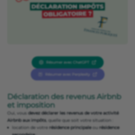
Résumer avec ChatGPT
Résumer avec Perplexity
Déclaration des revenus Airbnb
et imposition
Oui, vous
devez déclarer les revenus de votre activité
Airbnb aux impôts
, quelle que soit votre situation :
location de votre
résidence principale
ou
résidence
secondaire
;