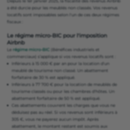
Depuis le 1er janvier 2025, la fiscalité des revenus Airbnb
a été durcie pour les meublés non classés. Vos revenus
locatifs sont imposables selon l'un de ces deux régimes
fiscaux :
Le régime micro-BIC pour l'imposition
Airbnb
Le
régime micro-BIC
(Bénéfices industriels et
commerciaux) s’applique si vos revenus locatifs sont :
Inférieurs à 15 000 € par an pour la location d'un
meublé de tourisme non classé. Un abattement
forfaitaire de 30 % est appliqué.
Inférieurs à 77 700 € pour la location de meublés de
tourisme classés ou pour les chambres d'hôtes. Un
abattement forfaitaire de 50 % est appliqué.
Ces abattements couvrent les charges que vous ne
déduisez pas au réel. Si vos revenus sont inférieurs à
305 €, vous ne payerez aucun impôt. Après
abattement, le montant restant est soumis aux