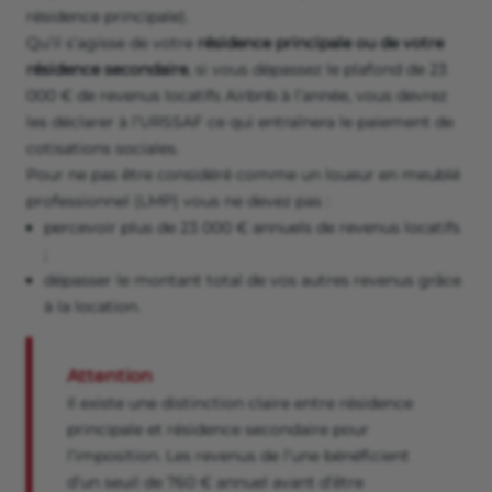
résidence principale).
Qu’il s’agisse de votre
résidence principale ou de votre
résidence secondaire
, si vous dépassez le plafond de 23
000 € de revenus locatifs Airbnb à l’année, vous devrez
les déclarer à l’URSSAF ce qui entraînera le paiement de
cotisations sociales.
Pour ne pas être considéré comme un loueur en meublé
professionnel (LMP) vous ne devez pas :
percevoir plus de 23 000 € annuels de revenus locatifs
;
dépasser le montant total de vos autres revenus grâce
à la location.
Attention
Il existe une distinction claire entre résidence
principale et résidence secondaire pour
l’imposition. Les revenus de l’une bénéficient
d’un seuil de 760 € annuel avant d’être