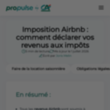
Imposition Airbnb :
comment déclarer vos
revenus aux impôts
5 min de lecture
Mis à jour le 1 juillet 2026
Écrit par
Joris Melin
Faire de la location saisonnière
Obligations légales
En résumé :
Tous les
revenus Airbnb
sont soumis à