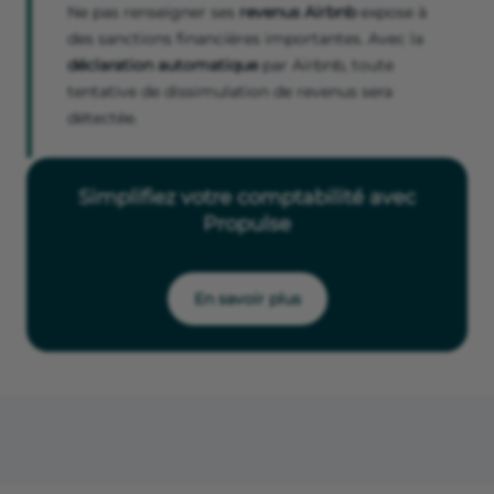
Ne pas renseigner ses
revenus Airbnb
expose à
des sanctions financières importantes. Avec la
déclaration automatique
par Airbnb, toute
tentative de dissimulation de revenus sera
détectée.
Simplifiez votre comptabilité avec
Propulse
En savoir plus