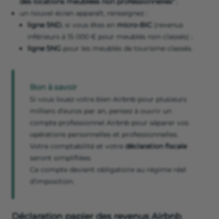
des locations meublées non professionnelles"
;
un nouvel écran apparaît, renseignez :
ligne 5ND
, si vous êtes en
micro-BIC
(revenus
inférieurs à 15 000 € pour meublés non classés) ;
ligne 5NG
pour les meublés de tourisme classés.
Bon à savoir
Si vous louez votre bien Airbnb pour plusieurs
milliers d'euros par an, pensez à ouvrir un
compte professionnel Airbnb pour séparer vos
opérations personnelles et professionnelles.
Votre comptabilité et votre
déclaration fiscale
seront simplifiées.
Ce compte devient obligatoire au régime réel
d'imposition.
Déclaration papier des revenus Airbnb