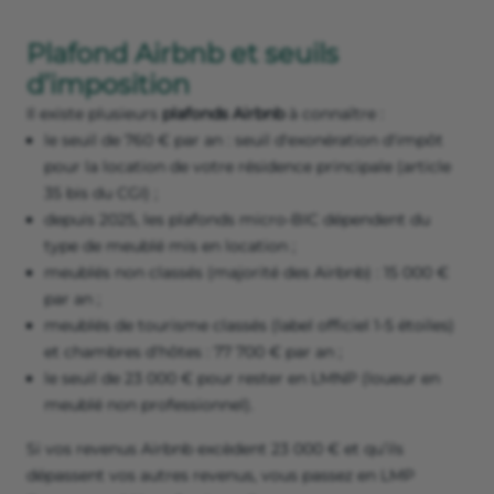
Plafond Airbnb et seuils
d’imposition
Il existe plusieurs
plafonds Airbnb
à connaître :
le seuil de 760 € par an : seuil d'exonération d'impôt
pour la location de votre résidence principale (article
35 bis du CGI) ;
depuis 2025, les plafonds micro-BIC dépendent du
type de meublé mis en location ;
meublés non classés (majorité des Airbnb) : 15 000 €
par an ;
meublés de tourisme classés (label officiel 1-5 étoiles)
et chambres d'hôtes : 77 700 € par an ;
le seuil de 23 000 € pour rester en LMNP (loueur en
meublé non professionnel).
Si vos revenus Airbnb excèdent 23 000 € et qu’ils
dépassent vos autres revenus, vous passez en LMP