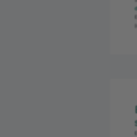
d
E
(
E