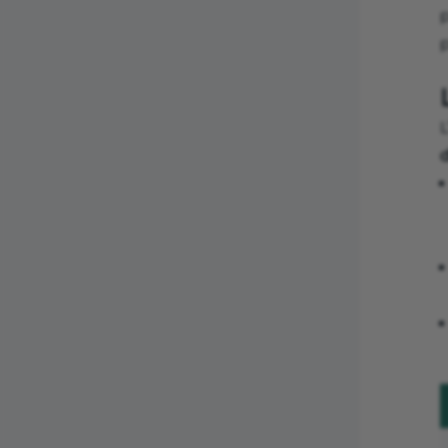
p
p
L