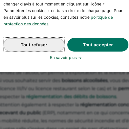
changer d'avis à tout moment en cliquant sur l'icône «
La
réglementation d’une salle d’arcade
est très stricte, e
Paramétrer les cookies » en bas à droite de chaque page. Pour
d’ouvrir votre établissement, notamment :
en savoir plus sur les cookies, consultez notre
politique de
es jeux d’argent et de hasard sont interdits (sauf autori
protection des données
.
rouver les dispositions aux articles L320-1 à L324-16 du C
Assurez-vous donc que les jeux proposés ne soient pas as
Tout refuser
Tout accepter
t de hasard.
Si vous proposez un
espace restauration et de la vente d
En savoir plus
respecter les obligations d’hygiène (dont au moins une p
endez de l’alcool, un permis d’exploitation et la licence 
i vous souhaitez servir des
boissons alcoolisées
, vous de
licence III/IV ou licence restaurant selon le cas) et le
perm
respecter la
réglementation des débits de boissons
.
Attention également à respecter la
réglementation conc
recevant du public
(ERP), notamment en ce qui concerne 
 mobilité réduite, les normes de sécurité incendie et d’
i votre salle s’insère dans un projet de parc d’attractions