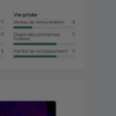
Vie privée
7
Niveau de rémunération
3
e
7
Degré des contraintes
7
horaires
3
Facilité de remplacemen7
7