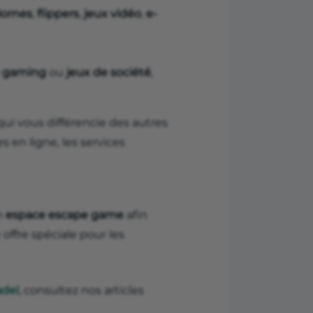
ornes
,
flippers
,
jeux vidéo
,
e-
é gaming
ou
jeux de société
,
 qui vous différencie des autres
s en ligne, les services
n
espace escape game
afin
 offre spéciale pour les
del
, consultez nos articles