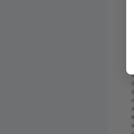
L
t
e
v
S
(
à
S