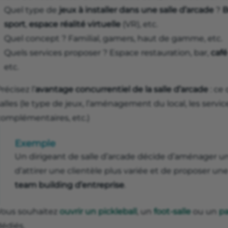
Quel type de
jeux à installer dans une salle d’arcade
?
B
sport
,
espace réalité virtuelle
(VR), etc.
Quel concept ? Familial, gamers, haut de gamme, etc.
Quels services proposer ? Espace restauration, bar,
caf
etc.
récisez l’
avantage concurrentiel de la salle d’arcade
: ce
alles (le type de jeux, l’aménagement du local, les service
complémentaires, etc.)
Exemple
Un dirigeant de salle d’arcade décide d’aménager u
d’attirer une clientèle plus variée et de proposer une
team building d’entreprise
.
Vous souhaitez
ouvrir un pickleball
, un
foot-salle
ou un
pa
dédiés.