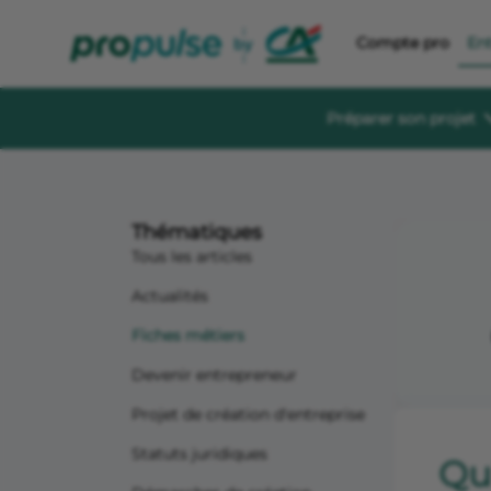
Compte pro
En
Préparer son projet
Se former et éc
Guides à té
Thématiques
Des guides gratu
sereinement
Tous les articles
Le Crédit Ag
Actualités
Événements, aid
création d’entre
Fiches métiers
Forum de di
Devenir entrepreneur
Un espace dédié
s'informer, s'in
Projet de création d'entreprise
Statuts juridiques
Qui