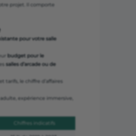
tre projet. Il comporte
e
tante pour votre salle
leur
budget pour le
res
salles d’arcade ou de
 tarifs, le chiffre d’affaires
 adulte, expérience immersive,
Chiffres indicatifs