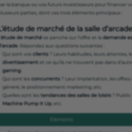
ar la banque ou vos futurs investisseurs pour financer vo
lusieurs parties, dont ces trois éléments principaux :
L’étude de marché de la salle d’arcad
’
étude de marché
se penche sur l’offre et la
demande exis
d’arcade
. Répondez aux questions suivantes :
Qui sont vos
clients
? Leurs habitudes, leurs attentes, 
divertissement
et ce qu’ils ne trouvent pas dans d’aut
gaming
.
Qui sont les
concurrents
? Leur implantation, les offres et
généré, le positionnement marketing, etc.
Quelles sont les
tendances des salles de loisirs
? Public
Machine Pump It Up
, etc.
Éléments