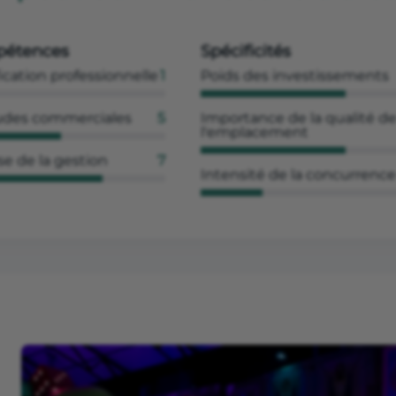
étences
Spécificités
ication professionnelle
1
Poids des investissements
udes commerciales
5
Importance de la qualité d
l'emplacement
se de la gestion
7
Intensité de la concurrence