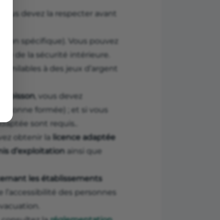
t vous devez la respecter avant
sation spécifique). Vous pouvez
ode de la sécurité intérieure.
similables à des jeux d’argent
e boisson
, vous devez
ersonne formée) ; et si vous
adaptée sont requis..
vez obtenir la
licence adaptée
is d’exploitation
ainsi que
ernant les établissements
l’accessibilité des personnes
évacuation.
, consultez la
réglementation