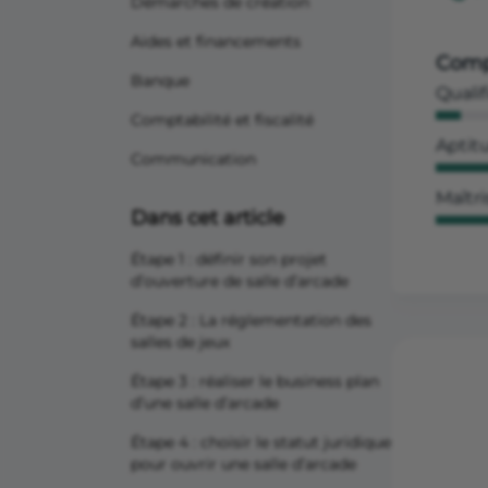
Démarches de création
Aides et financements
Comp
Banque
Qualif
Comptabilité et fiscalité
Aptit
Communication
Maîtri
Dans cet article
Étape 1 : définir son projet
d’ouverture de salle d’arcade
Étape 2 : La réglementation des
salles de jeux
Étape 3 : réaliser le business plan
d’une salle d’arcade
Étape 4 : choisir le statut juridique
pour ouvrir une salle d’arcade