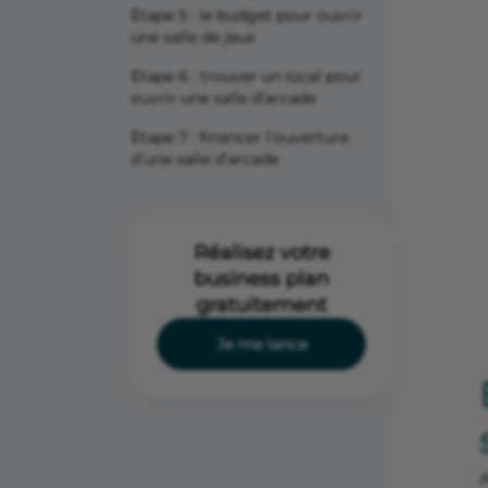
Étape 5 : le budget pour ouvrir
une salle de jeux
Étape 6 : trouver un local pour
ouvrir une salle d’arcade
Étape 7 : financer l’ouverture
d’une salle d’arcade
Réalisez votre
business plan
gratuitement
Je me lance
A