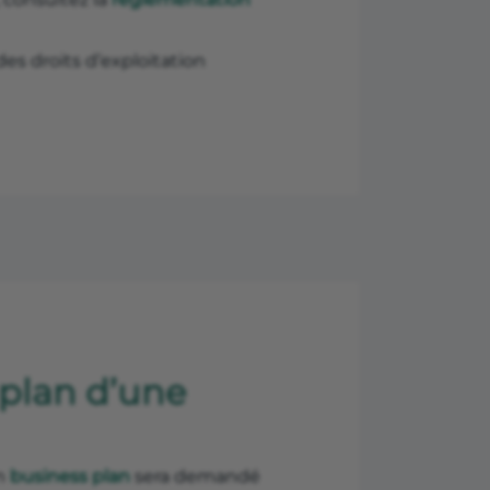
es droits d’exploitation
s plan d’une
un
business plan
sera demandé