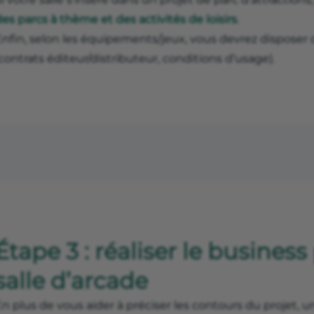
es parcs à thème et des activités de loisirs
.
nfin, selon les équipements/jeux, vous devrez disposer d
contrats éditeur/distributeur, conditions d’usage).
Étape 3 : réaliser le busines
salle d’arcade
n plus de vous aider à préciser les contours du projet, 