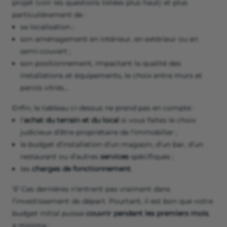
projet (voir les questions listées plus haut) et plus
particulièrement de :
sa localisation ;
son aménagement en intérieur, en extérieur ou en
semi-couvert ;
son positionnement, impactant la qualité des
installations et équipements, le choix entre murs et
parois vitrés…
Enfin, le tableau ci-dessus ne prend pas en compte :
l’
achat du terrain et du local
si vous faites le choix
judicieux d’être propríétaire de l'immobilier ;
le budget d’installation d’un magasin, d’un bar, d’un
restaurant ou d’autres
services
spécifiques ;
les
charges de fonctionnement
.
💡 Ces dernières n’entrent pas vraiment dans
l’investissement de départ. Pourtant, il est bon que votre
budget initial puisse
couvrir pendant les premiers mois
,
a minima :