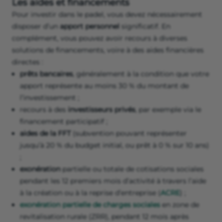
Les aides et financements
Pour investir dans le padel, vous devez nécessairement
disposer d’un
apport personnel
significatif. En
complément, vous pouvez avoir recours à diverses
solutions de financements, voire à des aides financières
directes :
prêts bancaires
, généralement à la condition que votre
apport représente au moins 30 % du montant de
l’investissement ;
recours à des
investisseurs privés
, par exemple via le
financement participatif ;
aides de la FFT
(subvention pouvant représenter
jusqu’à 20 % du budget initial, ou prêt à 0 % sur 10 ans)
;
exonération
partielle ou totale de cotisations sociales
pendant les 12 premiers mois d’activité à travers l’aide
à la création ou à la reprise d’entreprise (
ACRE
) ;
exonération partielle de charges sociales
en zone de
revitalisation rurale (ZRR), pendant 12 mois après