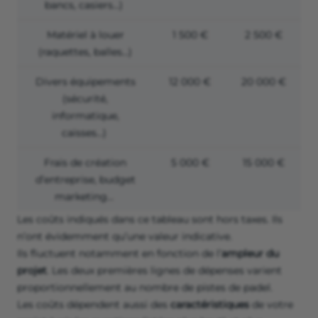
bancs, casiers…)
Matériel à louer
1 500 €
2 500 €
(raquettes, balles…)
Divers équipements
12 000 €
20 000 €
(sécurité,
informatique,
caisses…)
Frais de création
5 000 €
15 000 €
d’entreprise, budget
marketing…
Les coûts indiqués dans ce tableau sont hors taxes. Ils
n’ont évidemment qu’une valeur indicative.
Ils fluctuent notamment en fonction de l’
ampleur du
projet
. Les deux premières lignes de dépenses varient
proportionnellement au nombre de pistes de padel.
Les coûts dépendent aussi des
caractéristiques
de votre