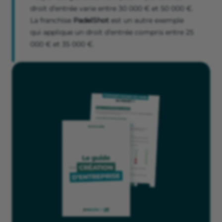
droit d’entrée varie entre 30 000 € et 50 000 €.
La franchise
PadelShot
est un autre exemple
qui applique un droit d’entrée compris entre 25
000 € et 35 000 €.