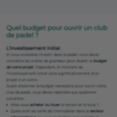
Quel budget pour ouvrir un club
de padel ?
L’investissement initial
Si vous souhaitez investir dans le padel, vous devez
connaître les ordres de grandeur pour établir le
budget
de votre projet
. Cependant, le montant de
l’investissement initial varie significativement d’un
projet à un autre.
Avant d’estimer le budget nécessaire pour ouvrir votre
club de padel, vous devez répondre aux questions
suivantes :
Allez-vous
acheter ou louer
le terrain et le local ?
Quels sont les tarifs de l’immobilier dans le
secteur