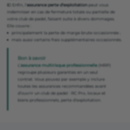
💶 Enfin, l’
assurance perte d’exploitation
peut vous
indemniser en cas de fermeture totale ou partielle de
votre club de padel, faisant suite à divers dommages.
Elle couvre :
principalement la perte de marge brute occasionnée ;
mais aussi certains frais supplémentaires occasionnés.
Bon à savoir
L’
assurance multirisque professionnelle
(MRP)
regroupe plusieurs garanties en un seul
contrat. Vous pouvez par exemple y inclure
toutes les assurances recommandées avant
d’ouvrir un club de padel : RC Pro, locaux et
biens professionnels, perte d’exploitation.