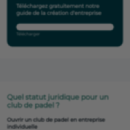
Téléchargez gratuitement notre
guide de la création d'entreprise
Télécharger
Quel statut juridique pour un
club de padel ?
Ouvrir un club de padel en entreprise
individuelle