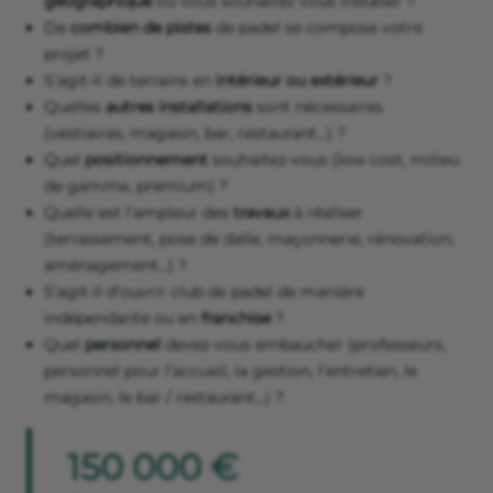
géographique
où vous souhaitez vous installer ?
De
combien de pistes
de padel se compose votre
projet ?
S’agit-il de terrains en
intérieur ou extérieur
?
Quelles
autres installations
sont nécessaires
(vestiaires, magasin, bar, restaurant…) ?
Quel
positionnement
souhaitez-vous (low cost, milieu
de gamme, premium) ?
Quelle est l’ampleur des
travaux
à réaliser
(terrassement, pose de dalle, maçonnerie, rénovation,
aménagement…) ?
S’agit-il d’ouvrir club de padel de manière
indépendante ou en
franchise
?
Quel
personnel
devez-vous embaucher (professeurs,
personnel pour l’accueil, la gestion, l’entretien, le
magasin, le bar / restaurant…) ?
150 000 €