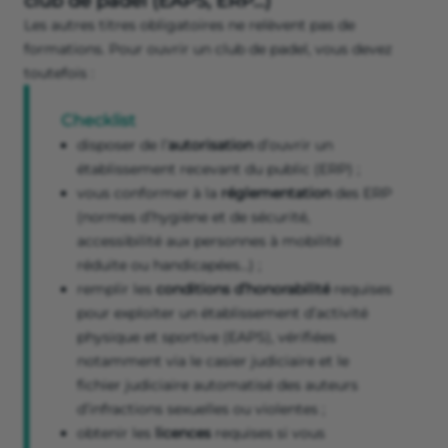
club de padel (EAPS, ERP…)
Les autres titres obligatoires ne relèvent pas de
formations. Pour ouvrir un club de padel, vous devez
toutefois :
Checklist
disposer de l’
autorisation
d’ouvrir un
établissement recevant du public (ERP) ;
vous conformer à la
réglementation
des ERP
(normes d’hygiène et de sécurité,
accessibilité aux personnes à mobilité
réduite ou handicapées…) ;
remplir les
conditions d’honorabilité
requises
pour exploiter un établissement d’activité
physique et sportive (EAPS), vérifiées
notamment via le casier judiciaire et le
fichier judiciaire automatisé des auteurs
d’infractions sexuelles ou violentes ;
obtenir les
licences
requises si vous