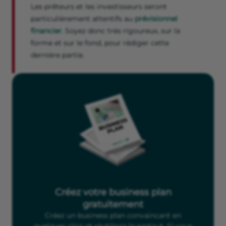
Les prêteurs et les investisseurs seront
particulièrement attentifs au
prévisionnel
financier
. Soyez donc très rigoureux, sur la
forme et sur le fond, pour rédiger cette
dernière partie.
Créez votre business plan
gratuitement
Créez un business plan convaincant en