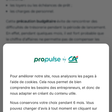
les loyers ou les échéances de prêt ;
les charges de personnel.
Cette
précaution budgétaire
évite de rencontrer des
difficultés de trésorerie pendant la période de lancement.
En effet, pendant quelques mois, il est fort probable que
le chiffre d’affaires ne permette pas de compenser les
dépenses courantes.
Les charges de fonctionnement
Après l’investissement nécessaire pour ouvrir un club de
padel, vous devez prévoir les dépenses de
fonctionnement. Il convient alors de distinguer les
Pour améliorer notre site, nous analysons les pages à
charges fixes et les charges variables.
l'aide de cookies. Cela nous permet de bien
comprendre les besoins des entrepreneurs, et donc de
Les coûts fixes
nous adapter en créant du contenu utile.
Nous conservons votre choix pendant 6 mois. Vous
Les
coûts fixes
, à débourser quelle que soit
pouvez changer d'avis à tout moment en cliquant sur
le niveau de votre activité et le chiffre
Les charges variables