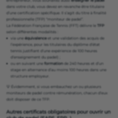
entrepreneur, vous souhaitez aussi
enseigner le padel
dans votre club, vous devez en revanche être titulaire
d’une certification spécifique. Il s’agit du titre à finalité
professionnelle (TFP) “moniteur de padel”.
La Fédération Française de Tennis (FFT) délivre le
TFP
selon différentes modalités :
via une
équivalence
et une validation des acquis de
l’expérience, pour les titulaires du diplôme d’état
tennis justifiant d’une expérience de 100 heures
d’enseignement du padel) ;
ou en suivant une
formation
de 240 heures et d’un
stage en alternance d’au moins 100 heures dans une
structure employeur.
💡 Évidemment, si vous embauchez un ou plusieurs
moniteurs de padel contre rémunération, chacun d’eux
doit disposer de ce TFP.
Autres certificats obligatoires pour ouvrir un