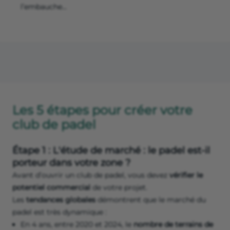
l’embauche...
Les 5 étapes pour créer votre
club de padel
Étape 1 : L'étude de marché : le padel est-il
porteur dans votre zone ?
Avant d’ouvrir un club de padel, vous devez
vérifier le
potentiel commercial
de votre projet.
Les
tendances globales
démontrent que le marché du
padel est très dynamique :
En 4 ans, entre 2020 et 2024, le
nombre de terrains de