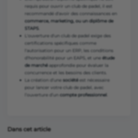
requis pour ouvrir un club de padel, il est
recommandé d'avoir des connaissances en
commerce, marketing, ou un diplôme de
STAPS
.
L'ouverture d'un club de padel exige des
certifications spécifiques comme
l'autorisation pour un ERP, les conditions
d'honorabilité pour un EAPS, et une
étude
de marché
approfondie pour évaluer la
concurrence et les besoins des clients.
La création d’une
société
est nécessaire
pour lancer votre club de padel, avec
l’ouverture d’un
compte professionnel
.
Dans cet article