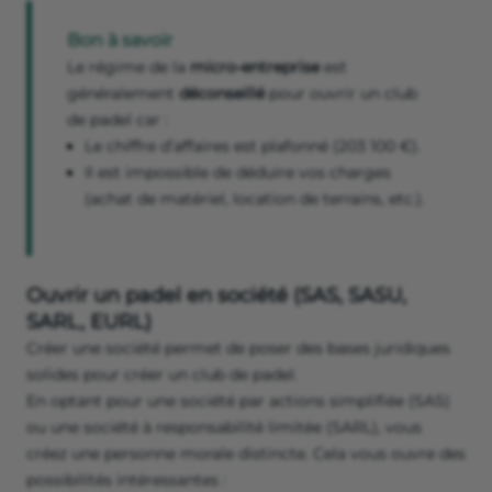
Bon à savoir
Le régime de la
micro-entreprise
est
généralement
déconseillé
pour ouvrir un club
de padel car :
Le chiffre d’affaires est plafonné (203 100 €).
Il est impossible de déduire vos charges
(achat de matériel, location de terrains, etc.).
Ouvrir un padel en société (SAS, SASU,
SARL, EURL)
Créer une société permet de poser des bases juridiques
solides pour créer un club de padel.
En optant pour une société par actions simplifiée (SAS)
ou une société à responsabilité limitée (SARL), vous
créez une personne morale distincte. Cela vous ouvre des
possibilités intéressantes :