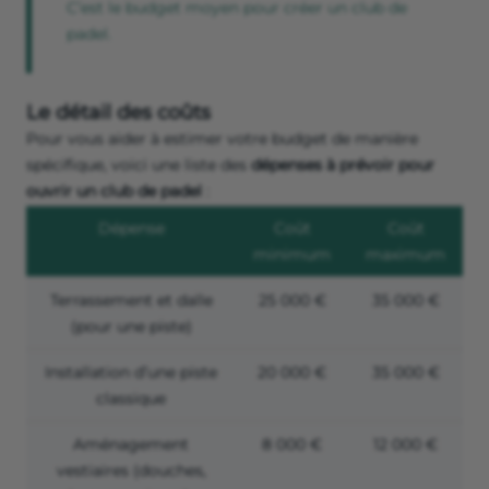
C’est le budget moyen pour créer un club de
padel.
Le détail des coûts
Pour vous aider à estimer votre budget de manière
spécifique, voici une liste des
dépenses à prévoir pour
ouvrir un club de padel
:
Dépense
Coût
Coût
minimum
maximum
Terrassement et dalle
25 000 €
35 000 €
(pour une piste)
Installation d’une piste
20 000 €
35 000 €
classique
Aménagement
8 000 €
12 000 €
vestiaires (douches,