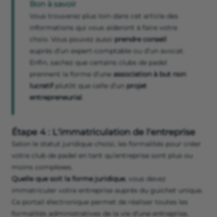
Bon à savoir
Vous trouverez plus loin dans cet article des
informations qui vous aideront à faire votre
choix. Vous pouvez aussi
prendre conseil
auprès d’un expert-comptable ou d’un avocat.
Enfin, sachez que certains clubs de padel
prennent la forme d’une
association à but non
lucratif
plutôt que celle d’un
projet
entrepreneurial
.
Étape 4 : L'immatriculation de l'entreprise
Selon le statut juridique choisi, les formalités pour créer
votre club de padel en tant qu’entreprise sont plus ou
moins complexes.
Quelle que soit la forme juridique
, vous devez
immatriculer votre entreprise auprès du guichet unique.
Ce portail électronique permet de réaliser toutes les
formalités administratives de la vie d’une entreprise,