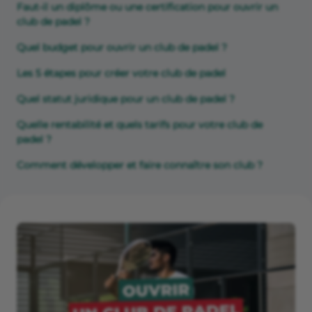
Faut-il un diplôme ou une certification pour ouvrir un
club de padel ?
Quel budget pour ouvrir un club de padel ?
Les 5 étapes pour créer votre club de padel
Quel statut juridique pour un club de padel ?
Quelle rentabilité et quels tarifs pour votre club de
padel ?
Comment développer et faire connaître son club ?