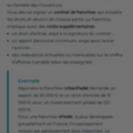
la clientèle dès l’ouverture.
Vous devrez signer un
contrat de franchise
, qui encadre
les droits et devoirs de chaque partie. La franchise
implique aussi des
coûts supplémentaires
:
un droit d’entrée, payé à la signature du contrat ;
un apport personnel minimum, exigé pour lancer
l’activité ;
des redevances annuelles ou mensuelles sur le chiffre
d’affaires (variable selon les enseignes).
Exemple
Rejoindre la franchise
UrbanPadel
demande un
apport de 30 000 € et un droit d’entrée de 15
000 €, pour un investissement global de 120
000 €.
Pour une franchise
4Padel
, la plus développée
actuellement en France, l’investissement
moyen est généralement plus important. Le