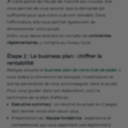
🔎 Cette partie de l’étude de marché est cruciale. Elle
vous permet de vous assurer que la demande est
suffisante pour que votre club soit rentable. Dans
l’affirmative, elle vous permet également de
dimensionner votre projet.
Enfin, vous devez prendre en compte les
contraintes
réglementaires
, y compris au niveau local.
Étape 2 : Le business plan : chiffrer la
rentabilité
Rédigez ensuite le
business plan de votre club de padel
. Il
vous aidera à convaincre les banques, investisseurs et
autres partenaires de vous accompagner dans le projet.
Pour vous guider dans son élaboration, voici le
sommaire de ce plan d’affaires :
Executive summary
: ce résumé du projet en 2 pages
doit donner envie d’en savoir plus.
Présentation de l’
équipe fondatrice
: expérience et
compétences qui vous apportent une légitimité à