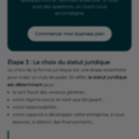
quelques clics et réutilisez-le partout. Si vous
avez des questions, un coach vous
accompagne.
Commencer mon business plan
Étape 3 : Le choix du statut juridique
Le choix de la forme juridique est une étape essentielle
pour créer un club de padel. En effet,
le statut juridique
est déterminant
pour :
le sort fiscal des revenus générés ;
votre régime social en tant que dirigeant ;
votre responsabilité ;
votre capacité à développer cette entreprise, à vous
associer, à obtenir des financements…