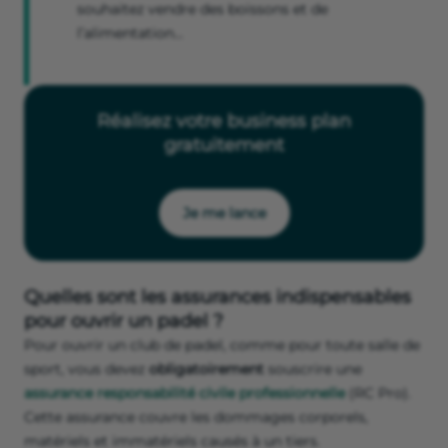
souhaitez vendre des boissons et de
l’alimentation…
Réalisez votre business plan
gratuitement
Je me lance
Quelles sont les assurances indispensables
pour ouvrir un padel ?
Pour ouvrir un club de padel, comme pour toute salle de
sport, vous devez
obligatoirement
souscrire une
assurance responsabilité civile professionnelle
(RC Pro).
Cette assurance couvre les dommages corporels,
matériels et immatériels causés à un tiers.