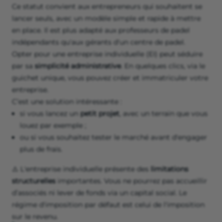
Ce statut convient aux entrepreneurs qui souhaitent se
lancer seuls, avec un modèle simple et rapide à mettre
en place. Il est plus adapté aux professeurs de padel
indépendants qu'aux gérants d'un centre de padel.
Opter pour une entreprise individuelle (EI) peut séduire
par sa
simplicité administrative
. En quelques clics, via le
guichet unique, vous pouvez créer et immatriculer votre
entreprise.
C’est une solution intéressante :
si vous lancez un
petit projet
, avec un terrain que vous
louez par exemple ;
ou si vous souhaitez tester le marché avant d'engager
plus de frais.
⚠️ L'entreprise individuelle présente des
limitations
structurelles
importantes. Vous ne pourrez pas accueillir
d’associés ni lever de fonds via un capital social. Le
régime d'imposition par défaut est celui de l'imposition
sur le revenu.