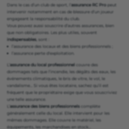
Dans le cas d’un club de sport, l’
assurance RC Pro
peut
intervenir notamment en cas de blessure d’un joueur
engageant la responsabilité du club.
Vous pouvez aussi souscrire d’autres assurances, bien
que non obligatoires. Les plus utiles, souvent
indispensables
, sont :
l’assurance des locaux et des biens professionnels ;
l’assurance perte d'exploitation.
L’
assurance du local professionnel
couvre des
dommages tels que l’incendie, les dégâts des eaux, les
événements climatiques, le bris de vitre, le vol, le
vandalisme… Si vous êtes locataire, sachez qu’il est
fréquent que le propriétaire exige que vous souscriviez
une telle assurance.
L’
assurance des biens professionnels
complète
généralement celle du local. Elle intervient pour les
mêmes dommages. Elle couvre le matériel, les
équipements, les marchandises en stock…