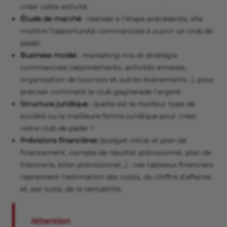
créer cette activité.
Étude de marché
: réalisée à l’étape précédente, elle
montre l’opportunité commerciale à ouvrir un club de
padel.
Business model
: marketing mix et stratégie
commerciale (abonnements, activités annexes,
organisation de tournois et autres événements…), pour
préciser comment le club gagnerade l’argent.
Structure juridique
: quelle est le meilleur type de
société ou la meilleure forme juridique pour créer
votre club de padel ?
Prévisions financières
(budget initial et plan de
financement, compte de résultat prévisionnel, plan de
trésorerie, bilan prévisionnel…) : ces tableaux financiers
reprennent l’estimation des coûts, du chiffre d’affaires
et, par suite, de la rentabilité.
Attention