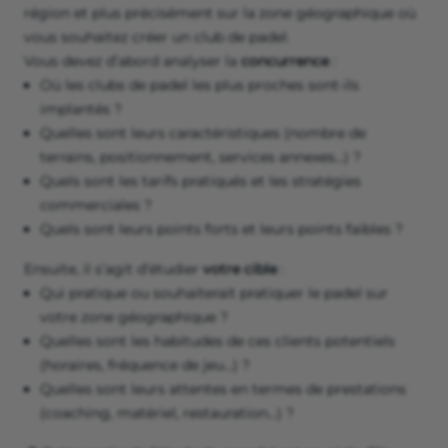
région et plus précisément sur la zone géographique où
vous souhaitez créer un club de padel.
Vous devez d’abord analyser la
concurrence
:
Où les clubs de padel les plus proches sont-ils
implantés ?
Quelles sont leurs caractéristiques (nombre de
terrains, positionnement, services annexes…) ?
Quels sont les tarifs pratiqués et les stratégies
commerciales ?
Quels sont leurs points forts et leurs points faibles ?
Ensuite, il s’agit d’étudier
votre cible
:
Qui pratique ou souhaiterait pratiquer le padel sur
votre zone géographique ?
Quelles sont les habitudes de ces clients potentiels
(horaires, fréquence de jeu…) ?
Quelles sont leurs attentes en termes de prestations
(coaching, matériel, restauration…) ?