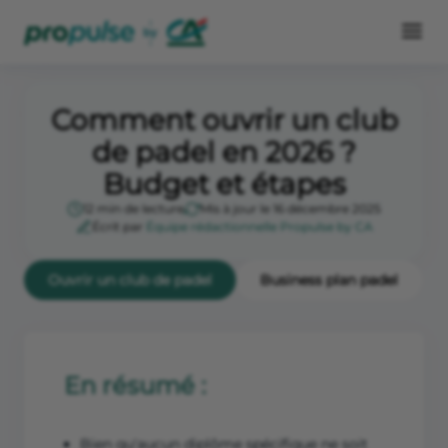
Comment ouvrir un club
de padel en 2026 ?
Budget et étapes
12 min de lecture
Mis à jour le 16 décembre 2025
Écrit par
Équipe rédactionnelle Propulse by CA
Ouvrir un club de padel
Business plan padel
En résumé :
Bien qu'aucun diplôme spécifique ne soit