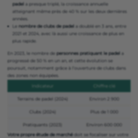
padel
a presque triplé, la croissance annuelle
atteignant même près de 40 % sur les deux dernières
années.
Le
nombre de clubs de padel
a doublé en 3 ans, entre
2021 et 2024, avec là aussi une croissance de plus en
plus rapide.
En 2023, le nombre de
personnes pratiquant le padel
a
progressé de 50 % en un an, et cette évolution se
poursuit, notamment grâce à l’ouverture de clubs dans
des zones non équipées.
Indicateur
Chiffre clé
Terrains de padel (2024)
Environ 2 900
Clubs (2024)
Plus de 1 000
Pratiquants (2023)
Environ 600 000
Votre propre étude de marché
doit se focaliser sur votre