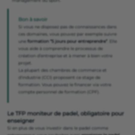
management du sport.
Bon à savoir
Si vous ne disposez pas de connaissances dans
ces domaines, vous pouvez par exemple suivre
une
formation “5 jours pour entreprendre”
. Elle
vous aide à comprendre le processus de
création d’entreprise et à mener à bien votre
projet.
La plupart des chambres de commerce et
d'industrie (CCI) proposent ce stage de
formation. Vous pouvez le financer via votre
compte personnel de formation (CPF).
Le TFP moniteur de padel, obligatoire pour
enseigner
Si en plus de vous investir dans le padel comme