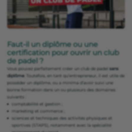
Faut-il un diplôme ou une
certification pour ouvrir un club
de padel ?
Vous pouvez parfaitement créer un club de padel
sans
diplôme
. Toutefois, en tant qu’entrepreneur, il est utile de
posséder un diplôme, ou a minima d’avoir suivi une
bonne formation dans un ou plusieurs des domaines
suivants :
comptabilité et gestion ;
marketing et commerce ;
sciences et techniques des activités physiques et
sportives (STAPS), notamment avec la spécialité