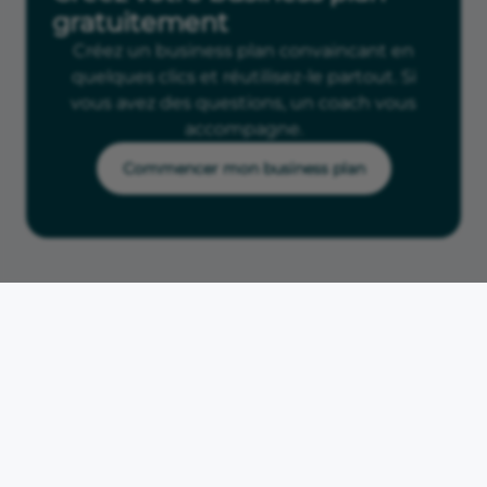
gratuitement
Créez un business plan convaincant en
quelques clics et réutilisez-le partout. Si
vous avez des questions, un coach vous
accompagne.
Commencer mon business plan
Accueil
Fiches métiers
Ouvrir une micro-crèche
Micro-crèche
Les lecteurs regardent
aussi