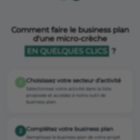
Comment faire le business plan
d'une micro-crèche
EN QUELQUES CLICS
?
Choisissez votre secteur d’activité
1
Sélectionnez votre activité dans la liste
proposée et accédez à notre outil de
business plan.
Complétez votre business plan
2
Remplissez le business plan de votre projet