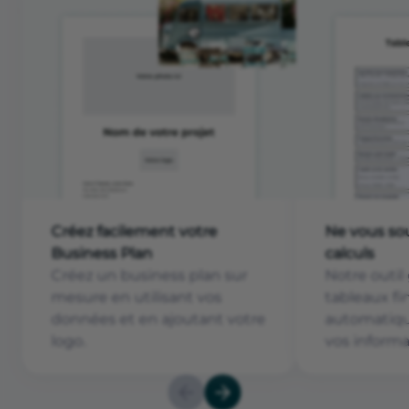
Créez facilement votre
Ne vous sou
Business Plan
calculs
Créez un business plan sur
Notre outil
mesure en utilisant vos
tableaux fi
données et en ajoutant votre
automatiqu
logo.
vos informa