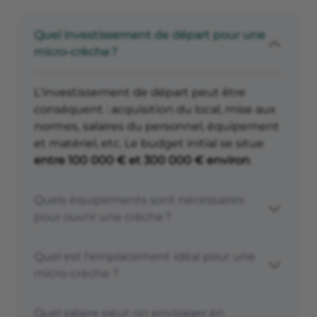
Quel investissement de départ pour une
micro-crèche ?
L'investissement de départ peut être
conséquent : acquisition du local, mise aux
normes, salaires du personnel, équipement
et matériel, etc. Le budget initial se situe
entre 100 000 € et 300 000 € environ
.
Quels équipements sont nécessaires
pour ouvrir une crèche ?
Quel est l'emplacement idéal pour une
micro-crèche ?
Quel salaire peut-on envisager en