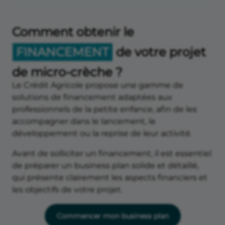
Comment obtenir le
FINANCEMENT
de votre projet
de micro-crèche ?
Le Crédit Agricole propose une gamme de
solutions de financement adaptées aux
professionnels de la petite enfance, afin de les
accompagner dans le lancement, le
développement ou la reprise de leur activité.
Avant de solliciter un financement, il est essentiel
de préparer un business plan solide et détaillé,
qui présente clairement les aspects financiers et
les objectifs de votre projet.
Commencer mon business plan