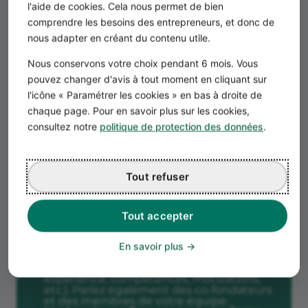
l'aide de cookies. Cela nous permet de bien
La présentation de votre projet de
comprendre les besoins des entrepreneurs, et donc de
micro-crèche
nous adapter en créant du contenu utile.
Cette partie est également appelée
Nous conservons votre choix pendant 6 mois. Vous
l'executive summary. Ce résumé présente
pouvez changer d'avis à tout moment en cliquant sur
votre projet en deux pages maximum.
L'objectif est de susciter l'intérêt des
l'icône « Paramétrer les cookies » en bas à droite de
investisseurs lors de la recherche de
chaque page. Pour en savoir plus sur les cookies,
financements.
consultez notre
politique de protection des données
.
Vous devez présenter les éléments suivants
:
Votre concept et ses atouts :
pédagogie
Tout refuser
Montessori, crèche bilingue, micro-crèche
interentreprise, halte-garderie, etc.,
pédagogie ludique, l'exploration, l'éveil,
l'épanouissement, le bien-être,
Tout accepter
l'accompagnement personnalisé, etc.
Le marché cible
avec les tendances du
secteur et les opportunités.
En savoir plus
Votre profil :
montrez en quoi vous êtes la
personne idéale pour ce projet (parcours,
expérience, compétences, motivations,
etc.). Parlez également des co-fondateurs
et des membres de votre équipe.