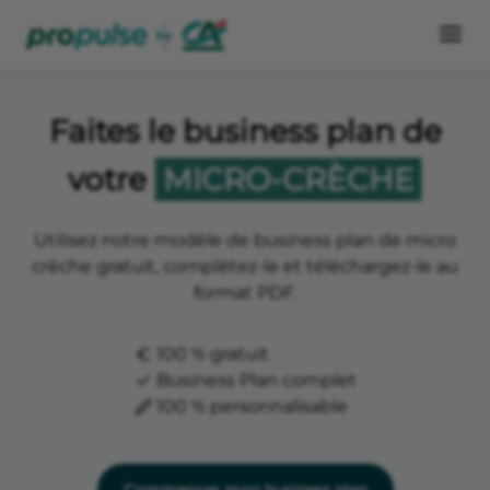
Faites le business plan de
votre
MICRO-CRÈCHE
Utilisez notre modèle de business plan de micro
crèche gratuit, complétez-le et téléchargez-le au
format PDF.
100 % gratuit
Business Plan complet
100 % personnalisable