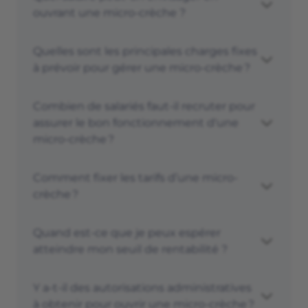
ouvrant une micro-crèche ?
Quelles sont les principales charges fixes
à prévoir pour gérer une micro-crèche ?
Combien de salariés faut-il recruter pour
assurer le bon fonctionnement d'une
micro-crèche ?
Comment fixer les tarifs d’une micro-
crèche ?
Quand est-ce que je peux espérer
atteindre mon seuil de rentabilité ?
Y a-t-il des autorisations administratives
à obtenir pour ouvrir une micro-crèche ?