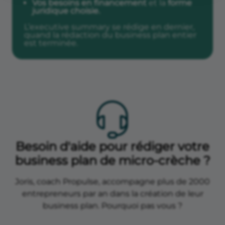
Vos besoins en financement
et la
forme
juridique choisie.
L’executive summary se rédige en dernier,
quand la rédaction du business plan entier
est terminée.
Besoin d'aide pour rédiger votre
business plan de micro-crèche ?
Joris, coach Propulse, accompagne plus de 2000
entrepreneurs par an dans la création de leur
business plan. Pourquoi pas vous ?