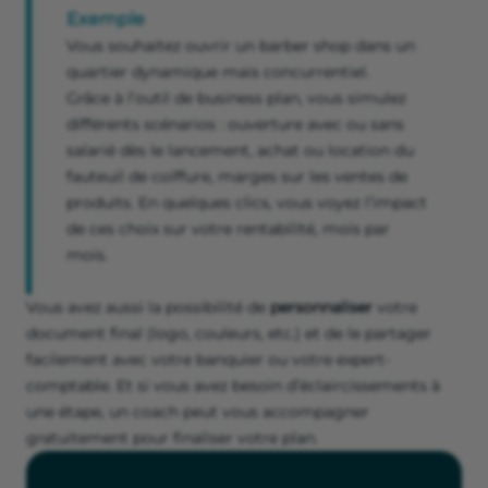
Exemple
Vous souhaitez ouvrir un barber shop dans un
quartier dynamique mais concurrentiel.
Grâce à l’outil de business plan, vous simulez
différents scénarios : ouverture avec ou sans
salarié dès le lancement, achat ou location du
fauteuil de coiffure, marges sur les ventes de
produits. En quelques clics, vous voyez l’impact
de ces choix sur votre rentabilité, mois par
mois.
Vous avez aussi la possibilité de
personnaliser
votre
document final (logo, couleurs, etc.) et de le partager
facilement avec votre banquier ou votre expert-
comptable. Et si vous avez besoin d’éclaircissements à
une étape, un coach peut vous accompagner
gratuitement pour finaliser votre plan.