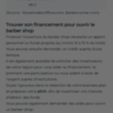
etc.)
(Source : Mysalondecoiffure.com, Barbercorner.com)
Trouver son financement pour ouvrir le
barber shop
Financer l'ouverture du barber shop nécessite un apport
personnel ou fonds propres (au moins 10 à 15 % du total).
Vous pouvez ensuite demander un crédit auprès d’une
banque.
Il est également possible de solliciter des investisseurs
de votre région pour vous aider au financement. Ils
prennent une participation ou vous aident à lever de
l'argent auprès d’institutions.
Soyez rigoureux dans la rédaction de votre business plan
et préparez votre
pitch
, afin de maximiser vos chances
d’obtenir des fonds.
Vous pouvez également demander des aides pour ouvrir
un barber shop :