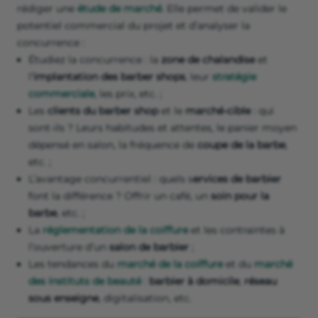
rédiger une
étude de marché
. Elle permet de valider le
potentiel commercial du projet et d’analyser la
concurrence :
Étudiez la concurrence : la
zone de chalandise
et
l’
implantation des barber shops
, leur
stratégie
commerciale
, les prix, etc. ;
Les
clients du barber shop
et le
marché-cible
: qui
sont-ils ? Leurs habitudes et attentes, le panier moyen
dépensé en salon, la fréquence de
coupe de la barbe
,
etc. ;
L’avantage concurrentiel : quels s
ervices de barbier
font la différence ? Offrir un café, un
soin pour la
barbe
, etc. ;
La
réglementation de la coiffure
et les contraintes à
l’ouverture d’un
salon de barbier
;
Les tendances du
marché de la coiffure
et du
marché
des instituts de beauté
:
barbier à domicile
,
réseau
sous enseigne
, digitalisation, etc.