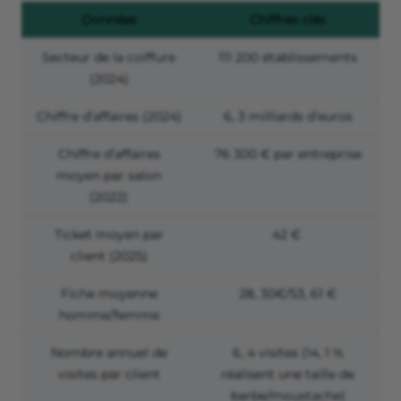
Données
Chiffres clés
Secteur de la coiffure
111 200 établissements
(2024)
Chiffre d’affaires (2024)
6, 3 milliards d’euros
Chiffre d’affaires
76 300 € par entreprise
moyen par salon
(2022)
Ticket moyen par
42 €
client (2025)
Fiche moyenne
28, 30€/53, 61 €
homme/femme
Nombre annuel de
6, 4 visites (14, 1 %
visites par client
réalisent une taille de
barbe/moustache)