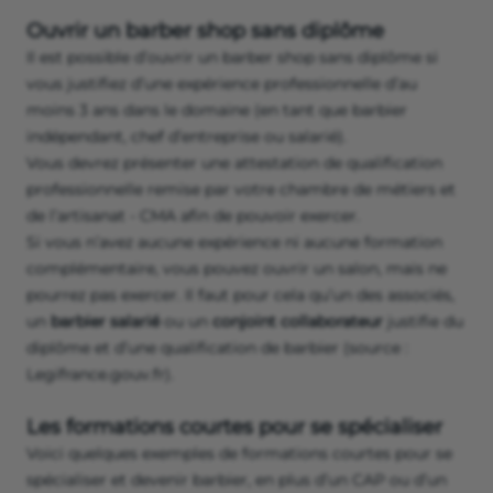
Ouvrir un barber shop sans diplôme
Il est possible d’ouvrir un barber shop sans diplôme si
vous justifiez d’une expérience professionnelle d’au
moins 3 ans dans le domaine (en tant que barbier
indépendant, chef d’entreprise ou salarié).
Vous devrez présenter une attestation de qualification
professionnelle remise par votre chambre de métiers et
de l’artisanat - CMA afin de pouvoir exercer.
Si vous n’avez aucune expérience ni aucune formation
complémentaire, vous pouvez ouvrir un salon, mais ne
pourrez pas exercer. Il faut pour cela qu’un des associés,
un
barbier salarié
ou un
conjoint collaborateur
justifie du
diplôme et d’une qualification de barbier (source :
Legifrance.gouv.fr).
Les formations courtes pour se spécialiser
Voici quelques exemples de formations courtes pour se
spécialiser et devenir barbier, en plus d’un CAP ou d’un