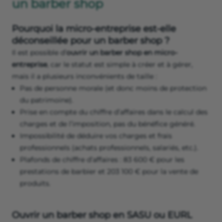
un barber shop
Pourquoi la micro-entreprise est-elle
déconseillée pour un barber shop ?
Il est possible d’
ouvrir un barber shop en micro-
entreprise
, car le statut est simple à créer et à gérer,
mais il a plusieurs inconvénients de taille :
Pas de personne morale (et donc moins de protection
du patrimoine).
Prise en compte du chiffre d’affaires dans le calcul des
charges et de l’imposition, pas du bénéfice généré.
Impossibilité de déduire vos charges et frais
professionnels (achats professionnels, salariés, etc.).
Plafonds de chiffre d’affaires : 83 600 € pour les
prestations de barbier et 203 100 € pour la vente de
produits.
Ouvrir un barber shop en SASU ou EURL