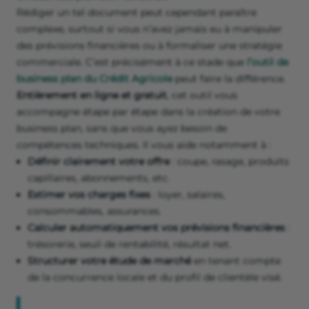
Rédiger un tel document peut cependant paraître
complexe, surtout si vous n’avez jamais eu à manipuler
des prévisions financières ou à formaliser une stratégie
commerciale. C’est précisément à ce stade que
l’outil de
business plan du Crédit Agricole
peut faire la différence.
Entièrement en ligne et gratuit
, cet outil vous
accompagne étape par étape dans la création de votre
business plan, sans que vous ayez besoin de
compétences techniques. Il vous aide notamment à :
Définir clairement votre offre
: coupe, rasage, produits
capillaires, abonnements, etc.
Estimer vos charges fixes
: loyer, salaires,
consommables, assurances.
Calculer automatiquement vos prévisions financières
:
trésorerie, seuil de rentabilité, résultat net.
Structurer votre étude de marché
en tenant compte
de la concurrence locale et du profil de clientèle visé.