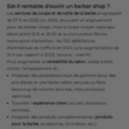
Est-il rentable d'ouvrir un barber shop ?
Les
services de coupe et de taille de la barbe
progressent
de 27 % en 2022 (vs. 2021), prouvant un engouement
pour les barber shops, mais le ticket moyen reste peu
élevé (entre 15 € et 30 €) et la concurrence féroce.
Autre point d’attention : les 1122 défaillances
d'entreprises de coiffure en 2024 (une augmentation de
10 % par rapport à 2023). (source : unec.fr).
Pour augmenter la
rentabilité du salon
, veillez à bien
choisir l’emplacement et :
Proposer des prestations haut de gamme (pour des
prix élevés et une haute valeur perçue) ou faire
beaucoup de volume (prix bas, mais processus
optimisé).
Travailler l'
expérience client
(accueil, prestation,
services).
Proposer des produits complémentaires (
produits
pour la barbe
, accessoires, formation, etc.).