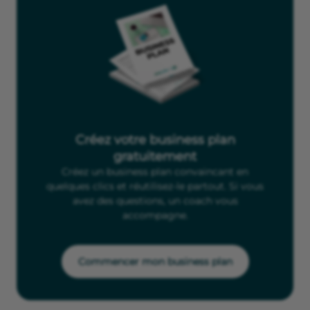
Créez votre business plan
gratuitement
Créez un business plan convaincant en
quelques clics et réutilisez-le partout. Si vous
avez des questions, un coach vous
accompagne.
Commencer mon business plan