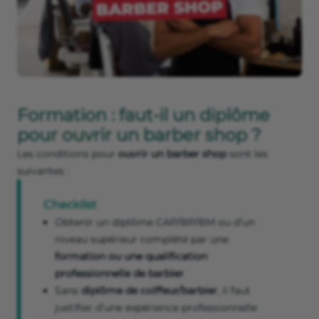
Formation : faut-il un diplôme
pour ouvrir un barber shop ?
Les conditions pour
ouvrir un barber shop
sont les
suivantes :
Checklist
Obtenir un diplôme CAP/BP/BM ou d’un
niveau supérieur complété par une
formation ou une qualification
professionnelle de barbier
.
Sans
diplôme de coiffeur/barbier
, il faut
justifier d’une expérience professionnelle