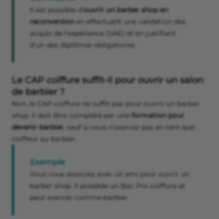
Il est possible d’
ouvrir un barber shop en
reconversion
en effectuant une validation des
acquis de l’expérience (VAE) et en justifiant
d’un des diplômes obligatoires.
Le CAP coiffure suffit-il pour ouvrir un salon
de barbier ?
Non, le CAP coiffure ne suffit pas pour ouvrir un barber
shop. Il doit être complété par une
formation pour
devenir barbier
, sauf si vous n’exercez pas en tant que
coiffeur ou barbier.
Exemple
Vous vous associez avec un ami pour ouvrir un
barber shop. Il possède un Bac Pro coiffure et
peut exercer comme barbier.