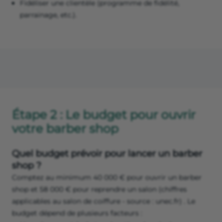
Fidéliser une clientèle (programme de fidélité,
parrainage, etc.).
Étape 2 : Le budget pour ouvrir
votre barber shop
Quel budget prévoir pour lancer un barber
shop ?
Comptez au minimum 40 000 € pour ouvrir un barber
shop et 58 000 € pour reprendre un salon (chiffres
applicables au salon de coiffure - source : unec.fr) . Le
budget dépend de plusieurs facteurs :