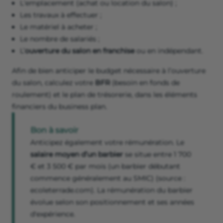
L'emplacement (achat ou location du salon) ;
Les travaux à effectuer ;
Le matériel à acheter ;
Le nombre de salariés ;
L’
ouverture du salon en franchise
ou en indépendant.
Afin de bien anticiper le budget nécessaire à l’ouverture
du salon, calculez votre
BFR
(besoin en fonds de
roulement) et le plan de trésorerie, dans les éléments
financiers du business plan.
Bon à savoir
Anticipez également votre rémunération. Le
salaire moyen d’un barbier
se situe entre 1 700
€ et 3 500 € par mois (un barbier débutant
commence généralement au SMIC) (source :
ecoleterrade.com). La rémunération du barbier
évolue selon son positionnement et ses années
d'expérience.