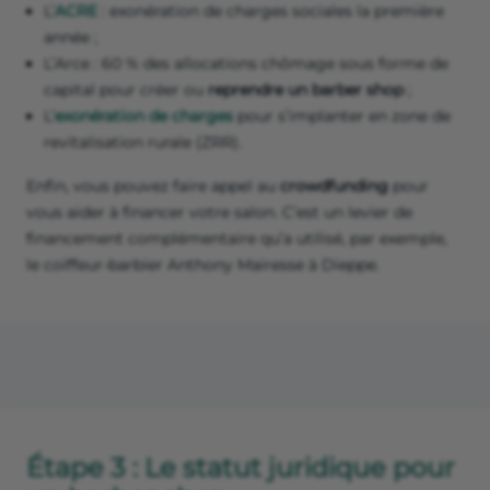
L’
ACRE
: exonération de charges sociales la première
année ;
L’Arce : 60 % des allocations chômage sous forme de
capital pour créer ou
reprendre un barber shop
;
L’
exonération de charges
pour s’implanter en zone de
revitalisation rurale (ZRR).
Enfin, vous pouvez faire appel au
crowdfunding
pour
vous aider à financer votre salon. C’est un levier de
financement complémentaire qu’a utilisé, par exemple,
le coiffeur-barbier Anthony Mairesse à Dieppe.
Étape 3 : Le statut juridique pour