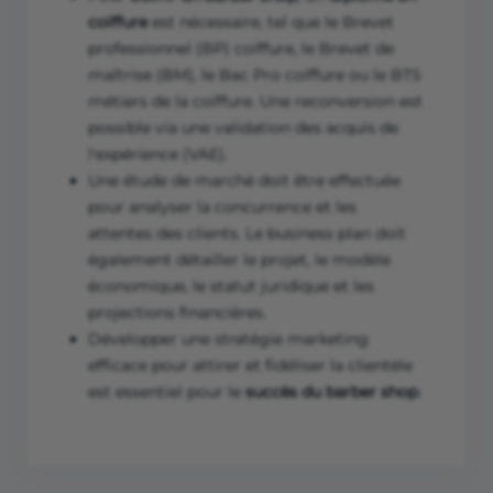
coiffure
est nécessaire, tel que le Brevet
professionnel (BP) coiffure, le Brevet de
maîtrise (BM), le Bac Pro coiffure ou le BTS
métiers de la coiffure. Une reconversion est
possible via une validation des acquis de
l'expérience (VAE).
Une étude de marché doit être effectuée
pour analyser la concurrence et les
attentes des clients. Le business plan doit
également détailler le projet, le modèle
économique, le statut juridique et les
projections financières.
Développer une stratégie marketing
efficace pour attirer et fidéliser la clientèle
est essentiel pour le
succès du barber shop
.