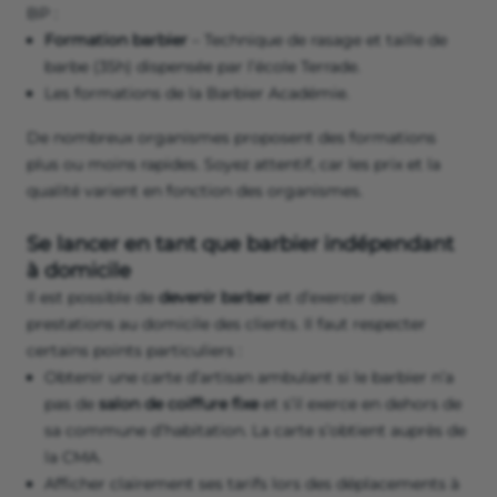
BP :
Formation barbier
– Technique de rasage et taille de
barbe (35h) dispensée par l’école Terrade.
Les formations de la Barbier Académie.
De nombreux organismes proposent des formations
plus ou moins rapides. Soyez attentif, car les prix et la
qualité varient en fonction des organismes.
Se lancer en tant que barbier indépendant
à domicile
Il est possible de
devenir barber
et d’exercer des
prestations au domicile des clients. Il faut respecter
certains points particuliers :
Obtenir une carte d’artisan ambulant si le barbier n’a
pas de
salon de coiffure fixe
et s’il exerce en dehors de
sa commune d’habitation. La carte s’obtient auprès de
la CMA.
Afficher clairement ses tarifs lors des déplacements à