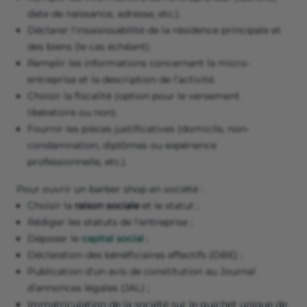
date de naissance, adresse, etc.).
Déclarer l'insaisissabilité de la résidence principale et
des biens (le cas échéant).
Remplir les informations concernant la micro-
entreprise et la description de l’activité.
Choisir la fiscalité (option pour le versement
libératoire ou non).
Fournir les pièces justificatives (domicile, non-
condamnation, diplômes ou expérience
professionnelle, etc.).
Pour ouvrir un barber shop en société :
Choisir la
raison sociale
et le statut ;
Rédiger les statuts de l’entreprise ;
Déposer le
capital social
;
Déclaration des bénéficiaires effectifs (DBE) ;
Publication d’un avis de constitution au Journal
d’annonces légales (JAL) ;
Immatriculation de la société sur le guichet unique de