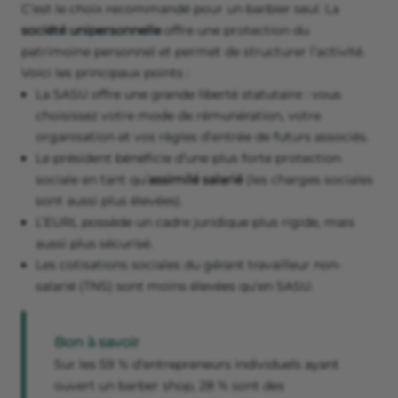
C’est le choix recommandé pour un barbier seul. La
société unipersonnelle
offre une protection du
patrimoine personnel et permet de structurer l’activité.
Voici les principaux points :
La SASU offre une grande liberté statutaire : vous
choisissez votre mode de rémunération, votre
organisation et vos règles d’entrée de futurs associés.
Le président bénéficie d’une plus forte protection
sociale en tant qu’
assimilé salarié
(les charges sociales
sont aussi plus élevées).
L’EURL possède un cadre juridique plus rigide, mais
aussi plus sécurisé.
Les cotisations sociales du gérant travailleur non-
salarié (TNS) sont moins élevées qu’en SASU.
Bon à savoir
Sur les 59 % d’entrepreneurs individuels ayant
ouvert un barber shop, 28 % sont des