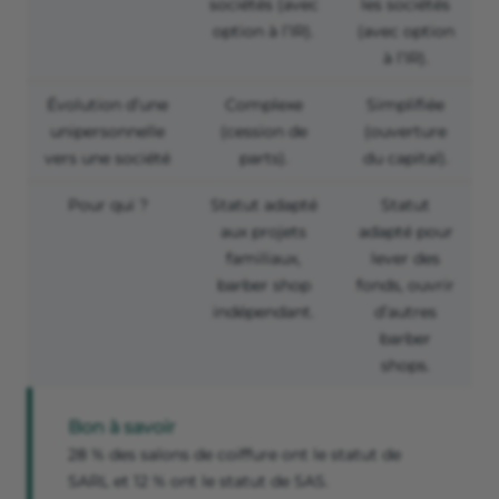
sociétés (avec
les sociétés
option à l’IR).
(avec option
à l’IR).
Évolution d’une
Complexe
Simplifiée
unipersonnelle
(cession de
(ouverture
vers une société
parts).
du capital).
Pour qui ?
Statut adapté
Statut
aux projets
adapté pour
familiaux,
lever des
barber shop
fonds, ouvrir
indépendant.
d’autres
barber
shops.
Bon à savoir
28 % des salons de coiffure ont le statut de
SARL et 12 % ont le statut de SAS.