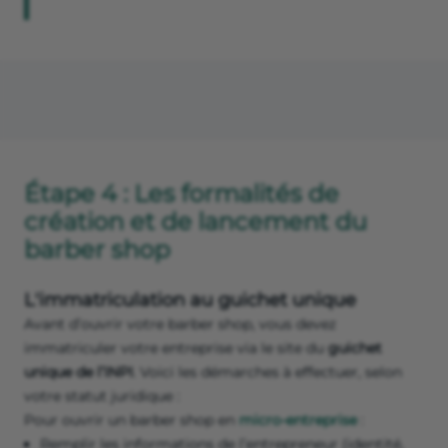
Étape 4 : Les formalités de
création et de lancement du
barber shop
L'immatriculation au guichet unique
Avant d’ouvrir votre barber shop, vous devez
immatriculer votre entreprise via le site du
guichet
unique de l’INPI
. Voici les démarches à effectuer, selon
votre statut juridique :
Pour ouvrir un barber shop en
micro-entreprise
:
Remplir les informations de l’entrepreneur (identité,