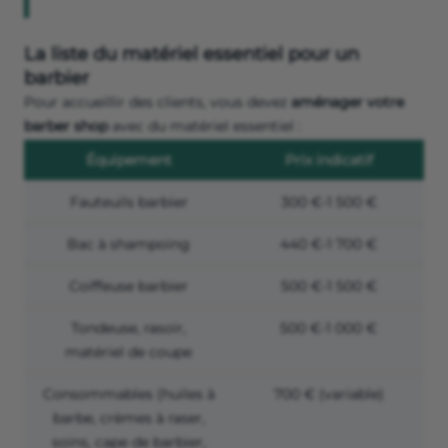
La liste du matériel essentiel pour un
barbier
Pour accueillir des clients, vous devez
aménager votre
barber shop
avec du matériel essentiel :
Équipement
Prix indicatif
Fauteuils barbier
300 €-1 500 €
Bac à shampoing
440 €-1 700 €
Coiffeuse barbier
500 €-1 500 €
Tondeuse, rasoir,
500 €-1 000 €
matériel de coupe
Consommables (huiles à
700 € (variable)
barbe, crèmes à raser,
soins, cape de barbier,