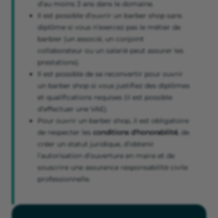
d’au moins 3 ans dans le domaine.
Il est possible d’ouvrir un barber shop sans
diplôme si vous n’exercez pas le métier de
barbier (un associé, un conjoint
collaborateur ou un salarié peut assurer les
prestations).
Il est possible de se reconvertir pour ouvrir
un barber shop si vous justifiez des diplômes
et qualifications requises (il est possible
d’effectuer une VAE).
Pour ouvrir un barber shop, il est obligatoire
de respecter les
conditions d'honorabilité
, de
créer un statut juridique, d’obtenir
l’autorisation d’ouverture en maire et de
souscrire une assurance responsabilité civile
professionnelle.