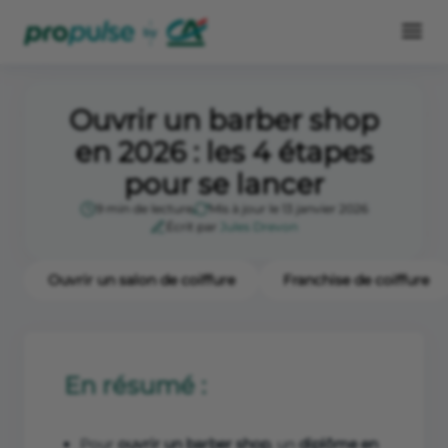
Ouvrir un barber shop
en 2026 : les 4 étapes
pour se lancer
9 min de lecture
Mis à jour le 13 janvier 2026
Écrit par
Jules Drevon
Ouvrir un salon de coiffure
Franchise de coiffure
En résumé :
Pour
ouvrir un barber shop
, un
diplôme en