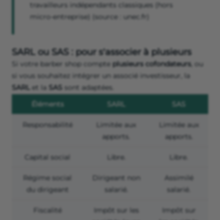
travailleurs indépendants classiques (hors
micro-entreprise) (source : unec.fr)
SARL ou SAS : pour s'associer à plusieurs
Si votre barber shop compte
plusieurs cofondateurs
, ou
si vous souhaitez intégrer un associé investisseur, la
SARL
et la
SAS
sont adaptées.
Éléments
SARL
SAS
Responsabilité
Limitée aux
Limitée aux
apports.
apports.
Capital social
Libre.
Libre.
Régime social
Dirigeant non
Assimilé
du dirigeant
salarié.
salarié.
Fiscalité
Impôt sur les
Impôt sur