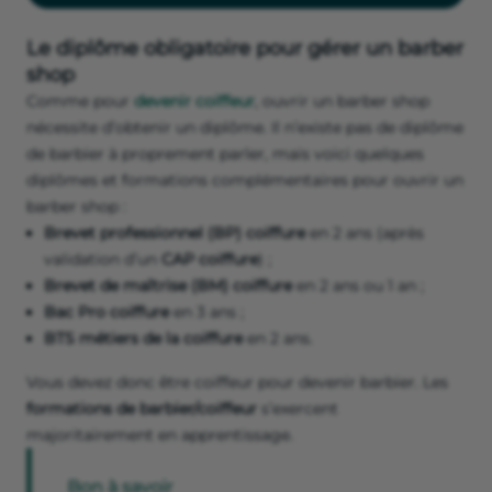
Le diplôme obligatoire pour gérer un barber
shop
Comme pour
devenir coiffeur
, ouvrir un barber shop
nécessite d’obtenir un diplôme. Il n’existe pas de diplôme
de barbier à proprement parler, mais voici quelques
diplômes et formations complémentaires pour ouvrir un
barber shop :
Brevet professionnel (BP) coiffure
en 2 ans (après
validation d’un
CAP coiffure
) ;
Brevet de maîtrise (BM) coiffure
en 2 ans ou 1 an ;
Bac Pro coiffure
en 3 ans ;
BTS métiers de la coiffure
en 2 ans.
Vous devez donc être coiffeur pour devenir barbier. Les
formations de barbier/coiffeur
s’exercent
majoritairement en apprentissage.
Bon à savoir