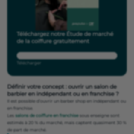
Téléchargez notre Étude de marché
de la coiffure gratuitement
Télécharger
Définir votre concept : ouvrir un salon de
barbier en indépendant ou en franchise ?
Il est possible d’ouvrir un barber shop en indépendant ou
en franchise.
Les
salons de coiffure en franchise
sous enseigne sont
estimés à 20 % du marché, mais captent quasiment 30 %
de part de marché.