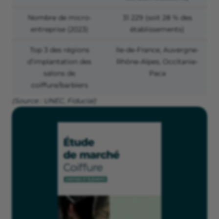
Nombre de micro-
31 229 (soit 28 % des
entreprise (2023)
établissements)
Top 3 des régions
Ile-de-France, Auvergne-
d’implantation des
Rhône-Alpes, Occitanie-
salons de
Paca
coiffure/barbiers
(Source : UNEC, Fiducial)