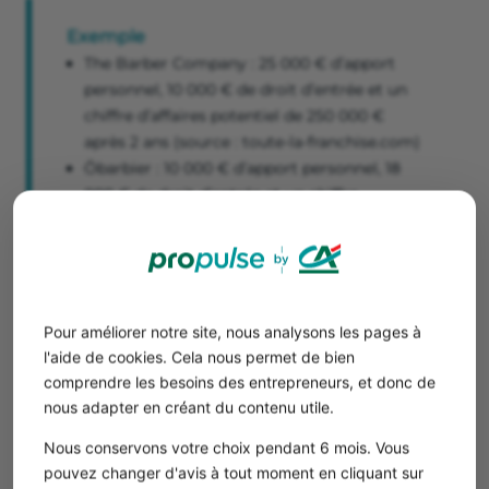
Exemple
The Barber Company : 25 000 € d’apport
personnel, 10 000 € de droit d’entrée et un
chiffre d’affaires potentiel de 250 000 €
après 2 ans (source : toute-la-franchise.com)
Ōbarbier : 10 000 € d’apport personnel, 18
000 € de droit d’entrée et un chiffre
d’affaires potentiel de 400 000 € après 2 ans
(source : toute-la-franchise.com).
Barber Men : 50 000 € d’apport personnel,
20 000 € de droit d’entrée et un chiffre
d’affaires potentiel de 400 000 € après 2 ans
Pour améliorer notre site, nous analysons les pages à
(source : toute-la-franchise.com).
l'aide de cookies. Cela nous permet de bien
comprendre les besoins des entrepreneurs, et donc de
nous adapter en créant du contenu utile.
Profiter d’une image de marque connue.
Nous conservons votre choix pendant 6 mois. Vous
Bénéficier d’un réseau de fournisseurs et de
pouvez changer d'avis à tout moment en cliquant sur