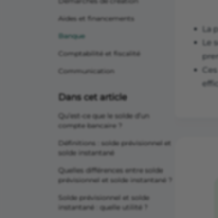
Démarches de création
Aides et financements
La p
Banque
Le 
Comptabilité et fiscalité
pre
Ces
Communication
effi
Dans cet article
Qu’est-ce que le solde d’un
compte bancaire ?
Définitions : solde prévisionnel et
solde instantané
Quelles différences entre solde
prévisionnel et solde instantané ?
Solde prévisionnel et solde
instantané : quelle utilité ?