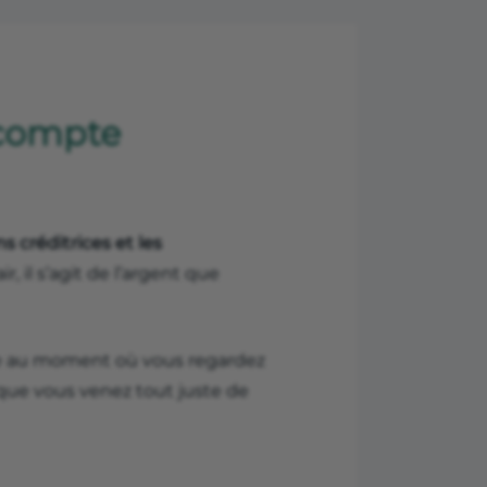
 compte
s créditrices et les
, il s’agit de l’argent que
ue au moment où vous regardez
 que vous venez tout juste de