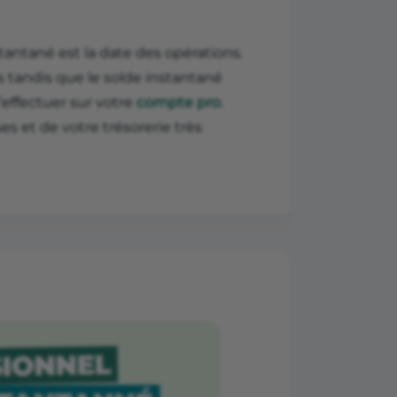
stantané est la date des opérations.
 tandis que le solde instantané
effectuer sur votre
compte pro
.
s et de votre trésorerie très