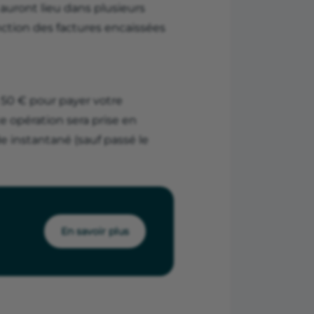
 auront lieu dans plusieurs
onction des factures encaissées
 50 € pour payer votre
e opération sera prise en
e instantané (sauf passé le
En savoir plus