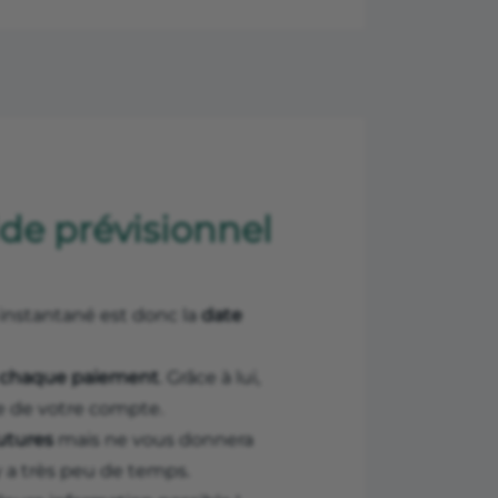
lde prévisionnel
e instantané est donc la
date
 chaque paiement
. Grâce à lui,
le de votre compte.
futures
mais ne vous donnera
y a très peu de temps.