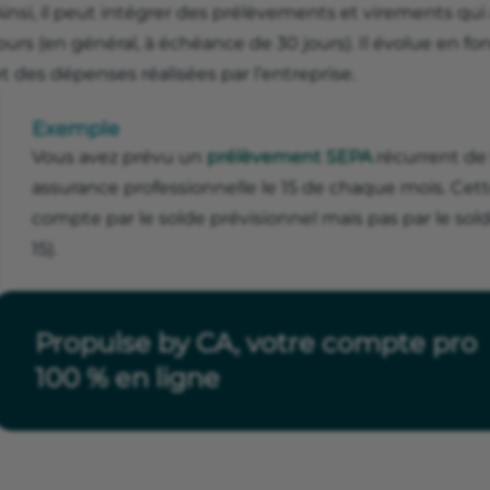
insi, il peut intégrer des prélèvements et virements qui
ours (en général, à échéance de 30 jours). Il évolue en f
t des dépenses réalisées par l’entreprise.
Exemple
Vous avez prévu un
prélèvement SEPA
récurrent de
assurance professionnelle le 15 de chaque mois. Cett
compte par le solde prévisionnel mais pas par le sold
15).
Propulse by CA, votre compte pro
100 % en ligne