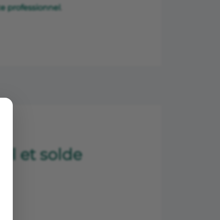
e professionnel
.
el et solde