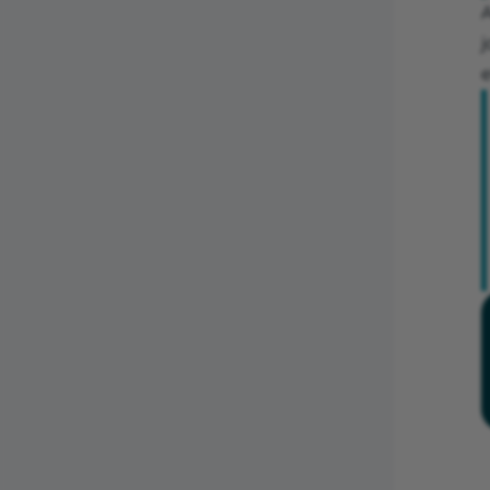
A
j
e