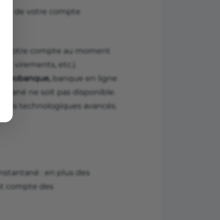
état de votre compte
ent votre compte au moment
e, virements, etc.).
(
néobanque,
banque en ligne
tantané ne soit pas disponible.
oyens technologiques avancés.
instantané : en plus des
nt compte des