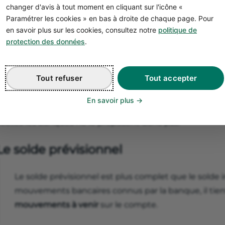
changer d'avis à tout moment en cliquant sur l'icône «
Le solde instantané est un solde
en temps réel
de l’
Paramétrer les cookies » en bas à droite de chaque page. Pour
bancaire professionnel.
en savoir plus sur les cookies, consultez notre
politique de
protection des données
.
Il tient compte des mouvements bancaires qui impact
e votre demande (paiements ou retraits par carte bancair
Tout refuser
Tout accepter
 Selon la
banque professionnelle
que vous avez choisie 
u banque traditionnelle), il est possible que le solde ins
En savoir plus
En effet, la mise en place de ce service demande des m
Toutes les banques ne le proposent donc pas.
Le solde prévisionnel
Le solde prévisionnel est plus complet que le solde 
mouvements bancaires connus par la banque, il tie
mouvements à venir
sur le compte.