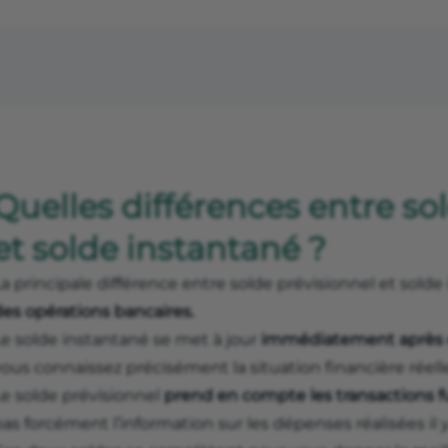
Quelles différences entre so
et solde instantané ?
a principale différence entre solde prévisionnel et sold
des opérations bancaires.
Le solde instantané se met à jour
immédiatement après
vous connaissez précisément la situation financière réel
Le solde prévisionnel
prend en compte les transactions 
as forcément l’information sur les dépenses réalisées il 