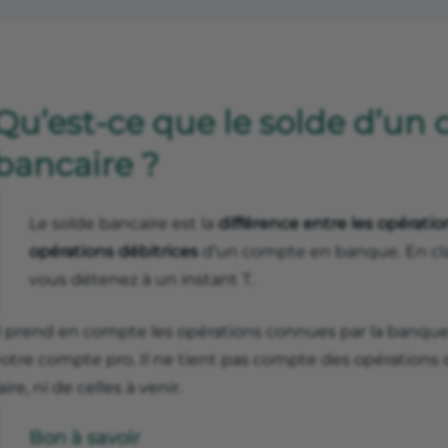
Qu’est-ce que le solde d’un
bancaire ?
Le solde bancaire est la
différence entre les opération
opérations débitrices
d’un compte en banque. En clair
vous détenez à un instant T.
Il prend en compte les opérations connues par la banq
votre compte pro. Il ne tient pas compte des opérations
aire, ni de celles à venir.
Bon à savoir