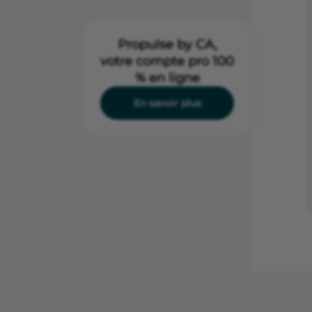
Propulse by CA,
votre compte pro 100
% en ligne
En savoir plus