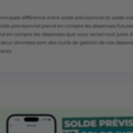
rincipale différence entre solde prévisionnel et solde in
solde prévisionnel prend en compte les dépenses futures
nd en compte les dépenses que vous venez tout juste d’
 deux données sont des outils de gestion de vos dépense
caces.