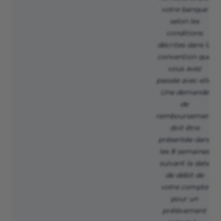
votre banque
selon les
conditions
décrites dans la
convention que
vous avez
passée avec elle.
Une demande
de
remboursement
doit être
présentée dans
les 8 semaines
suivant la date
de débit de
votre compte
pour un
prélèvement