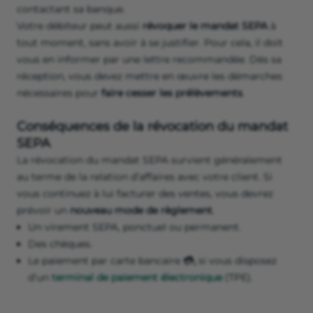
contactant sa banque.
Votre débiteur peut aussi
révoquer le mandat SEPA
à
tout moment, sans avoir à se justifier. Pour cela, il doit
vous en informer par une lettre recommandée. Dès sa
réception, vous devez mettre en œuvre les démarches
nécessaires pour
faire cesser les prélèvements
.
Conséquences de la révocation du mandat
SEPA
La révocation du mandat SEPA survient généralement
au terme de la relation d’affaires avec votre client. Si
vous continuez à lui facturer des ventes, vous devrez
prévoir un
nouveau mode de règlement
.
Un virement SEPA, ponctuel ou permanent.
Des chèques.
Le paiement par carte bancaire
💳,
si vous disposez
d’un
terminal de paiement électronique
(TPE).