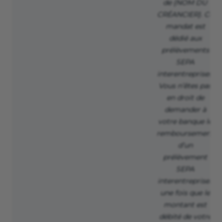
de {NOM DU
CRÉANCIER}. Ce
mandat est
dédié aux
prélèvements
SEPA
interentreprises.
Vous n’êtes pas
en droit de
demander à
votre banque le
remboursement
d’un
prélèvement
SEPA
interentreprises
une fois que le
montant est
débité de votre