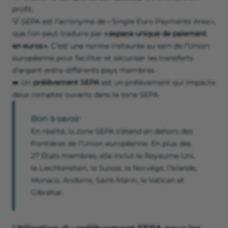
profit.
💡 SEPA est l’acronyme de « Single Euro Payments Area »,
que l’on peut traduire par
« espace unique de paiement
en euros »
. C’est une norme instaurée au sein de l’Union
européenne pour faciliter et sécuriser les transferts
d’argent entre différents pays membres.
➡️ Un
prélèvement SEPA
est un prélèvement qui impacte
deux comptes ouverts dans la zone SEPA.
Bon à savoir
En réalité, la zone SEPA s’étend en dehors des
frontières de l’Union européenne. En plus des
27 États membres, elle inclut le Royaume-Uni,
le Liechtenstein, la Suisse, la Norvège, l’Islande,
Monaco, Andorre, Saint-Marin, le Vatican et
Gibraltar.