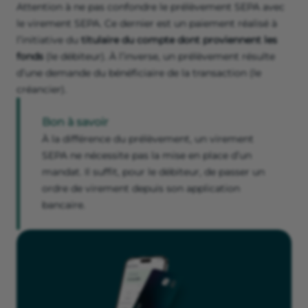
Attention à ne pas confondre le prélèvement SEPA avec
le virement SEPA. Ce dernier est un paiement réalisé à
l’initiative du
titulaire du compte dont proviennent les
fonds
(le débiteur). À l’inverse, un prélèvement résulte
d’une demande du bénéficiaire de la transaction (le
créancier).
Bon à savoir
À la différence du prélèvement, un virement
SEPA ne nécessite pas la mise en place d’un
mandat. Il suffit, pour le débiteur, de passer un
ordre de virement depuis son application
bancaire.