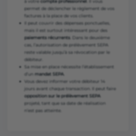
à votre
compte professionnel
. Il vous
permet de déclencher le règlement de vos
factures à la place de vos clients.
Il peut couvrir des dépenses ponctuelles,
mais il est surtout intéressant pour des
paiements récurrents
. Dans le deuxième
cas, l’autorisation de prélèvement SEPA
reste valable jusqu’à sa révocation par le
débiteur.
Sa mise en place nécessite l’établissement
d’un
mandat SEPA
.
Vous devez informer votre débiteur 14
jours avant chaque transaction. Il peut faire
opposition sur le prélèvement SEPA
projeté, tant que sa date de réalisation
n’est pas atteinte.