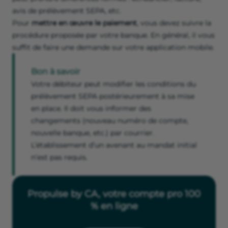
avis de prélèvement SEPA, etc.
Pour
mettre en œuvre le paiement
, vous devez suivre la
procédure proposée par votre banque. En général, il vous
suffit de faire une demande sur votre application mobile.
Bon à savoir
Votre débiteur peut modifier les conditions du
prélèvement SEPA postérieurement à sa mise
en place. Il doit vous informer des
changements (nouveau numéro de compte,
nouvelle banque, etc.) par courrier.
L’établissement d’un avenant au mandat initial
n’est pas requis.
Propulse by CA, votre compte pro 100
% en ligne