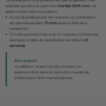
La contestation d’un prélèvement par le débiteur n’est
possible que dans le cadre d’un
mandat SEPA Core.
Les
délais varient selon la situation.
En cas de prélèvement non autorisé, la contestation
est permise pendant
13 mois
après la date de la
transaction.
S’il a été autorisé (mais avec un mauvais montant par
exemple), le délai de contestation est réduit à
8
semaines
.
Bon à savoir
Un débiteur ne peut jamais contester un
paiement émis dans le cadre d’un mandat de
prélèvement SEPA interentreprises.