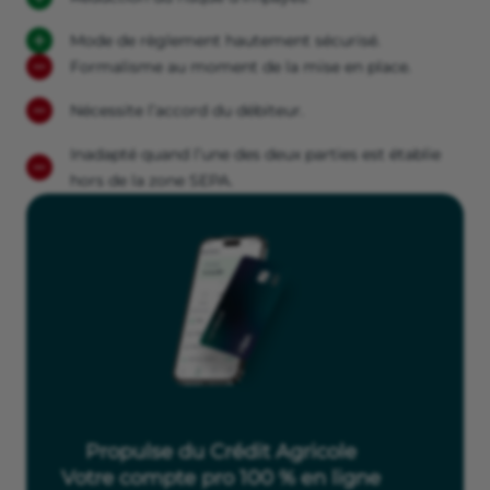
Mode de règlement hautement sécurisé.
Formalisme au moment de la mise en place.
Nécessite l’accord du débiteur.
Inadapté quand l’une des deux parties est établie
hors de la zone SEPA.
Propulse du Crédit Agricole
Votre compte pro 100 % en ligne