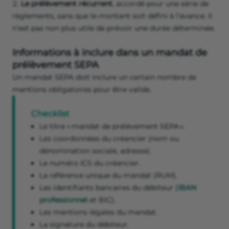
Le prélèvement récurrent
, accordé pour une série de
règlements, sans que le montant soit défini à l’avance. Il
n’est pas non plus utile de prévoir une durée déterminée.
Informations à inclure dans un mandat de
prélèvement SEPA
Un mandat SEPA doit inclure un certain nombre de
mentions obligatoires pour être valide.
Checklist
Le titre « mandat de prélèvement SEPA ».
Les coordonnées du créancier (nom ou
dénomination sociale, adresse).
Le numéro ICS du créancier.
La référence unique du mandat (RUM).
Les identifiants bancaires du débiteur (
IBAN
professionnel
et BIC).
Les mentions légales du mandat.
La signature du débiteur.