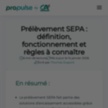
Prélèvement SEPA :
définition,
fonctionnement et
règles à connaître
6 min de lecture
Mis à jour le 14 janvier 2026
Écrit par
Thomas Dupont
En résumé :
Le prélèvement SEPA fait partie des
solutions d’encaissement accessibles grâce