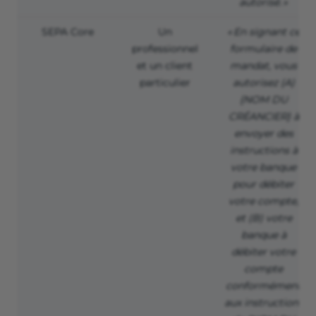
autorisé. »
SEPA Core
Un
« En signant ce
professionnel
formulaire de
et un client
mandat, vous
particulier
autorisez (A)
{NOM DU
CRÉANCIER} à
envoyer des
instructions à
votre banque
pour débiter
votre compte,
et (B) votre
banque à
débiter votre
compte
conformément
aux instructions