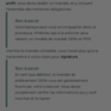
profit
, vous devez établir un mandat, en y incluant
l’ensemble des mentions obligatoires.
Bon à savoir
Votre banque peut vous accompagner dans ce
processus. N’hésitez pas à la solliciter pour
obtenir un modèle de mandat SEPA en PDF.
Une fois le mandat complété, vous n’avez plus qu’à le
transmettre à votre client pour
signature
.
Bon à savoir
En tant que débiteur, le mandat de
prélèvement SEPA vous est généralement
fourni par votre créancier. Vous devez
simplement vérifier les informations qui y sont
inscrites et le signer.