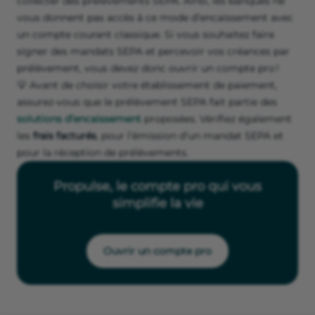
collecter des prélèvements SEPA. Ainsi, les banques ne
vous donnent pas accès à ce mode d’encaissement avec
un compte courant classique. Si vous souhaitez faire
signer des mandats SEPA et percevoir vos créances par
prélèvement, vous devez donc ouvrir un compte pro !
💡 Avant de choisir votre établissement de paiement,
assurez-vous que le prélèvement SEPA fait partie des
solutions d’encaissement
proposées. Vérifiez également
les
frais facturés
, pour l’émission d’un mandat SEPA et
pour la réception de prélèvements.
Propulse, le compte pro qui vous
simplifie la vie
Ouvrir un compte pro