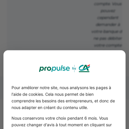
compte. Vous
pouvez
cependant
demander à
votre banque de
ne pas débiter
votre compte
jusqu’au jour de
l’échéance. »
Pour améliorer notre site, nous analysons les pages à
l'aide de cookies. Cela nous permet de bien
comprendre les besoins des entrepreneurs, et donc de
nous adapter en créant du contenu utile.
Comment fonctionne un
Nous conservons votre choix pendant 6 mois. Vous
prélèvement SEPA ?
pouvez changer d'avis à tout moment en cliquant sur