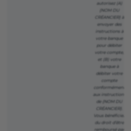
autorisez (A)
{NOM DU
CRÉANCIER} à
envoyer des
instructions à
votre banque
pour débiter
votre compte,
et (B) votre
banque à
débiter votre
compte
conformément
aux instructions
de {NOM DU
CRÉANCIER}.
Vous bénéficiez
du droit d’être
remboursé par