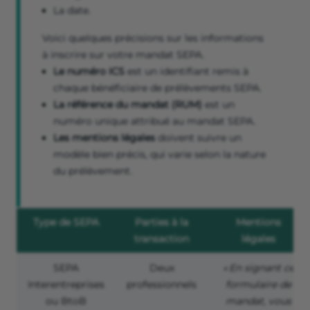
La date.
Voici quelques précisions sur les informations
à inscrire sur votre mandat SEPA.
Le numéro ICS
est un identifiant remis à
chaque bénéficiaire de prélèvements SEPA.
La référence du mandat (RUM)
est un
numéro unique attribué au mandat SEPA.
Les mentions légales
doivent suivre un
modèle bien précis, qui varie selon la nature
du prélèvement.
Type de SEPA
Parties à la
Mentions
transaction
légales
SEPA
Deux
« En signant ce
Interentreprises
professionnels
formulaire de
ou BtoB
mandat, vous