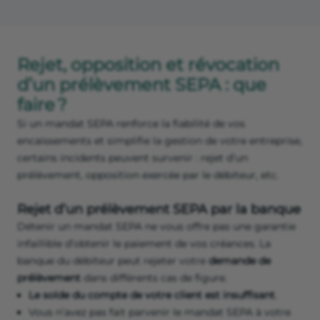
Rejet, opposition et révocation
d’un prélèvement SEPA : que
faire ?
Si un mandat SEPA renforce la fiabilité de vos
encaissements et simplifie la gestion de votre entreprise,
certains incidents peuvent survenir : rejet d’un
prélèvement, opposition exercée par le débiteur, etc.
Rejet d’un prélèvement SEPA par la banque
Détenir un mandat SEPA ne vous offre pas une garantie
infaillible d’obtenir le paiement de vos créances. La
banque du débiteur peut rejeter votre
demande de
prélèvement
dans différents cas de figure.
Le solde du compte de votre client est insuffisant
.
Vous n’avez pas fait parvenir le mandat SEPA à votre