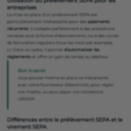
Utilisation du prélèvement SEPA pour les
entreprises
La mise en place d’un prélèvement SEPA est
particulièrement intéressante pour des
paiements
récurrents
. Il s’adapte parfaitement à des prestations
vendues sous la forme d’abonnements, ou à des cycles
de facturation réguliers (tous les mois par exemple).
👉 Dans ce cadre, il permet
d’automatiser les
règlements
et offre un gain de temps au débiteur.
Bon à savoir
Vous pouvez mettre en place ce mécanisme
avec votre fournisseur d’électricité, pour régler
vos impôts, ou pour payer vos cotisations
URSSAF.
Différences entre le prélèvement SEPA et le
virement SEPA