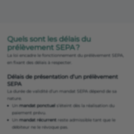
Quels sont les délais du
prélèvement SEPA ?
La loi encadre le fonctionnement du prélèvement SEPA,
en fixant des délais à respecter.
Délais de présentation d’un prélèvement
SEPA
La durée de validité d’un mandat SEPA dépend de sa
nature.
Un
mandat ponctuel
s’éteint dès la réalisation du
paiement prévu.
Un
mandat récurrent
reste admissible tant que le
débiteur ne le révoque pas.