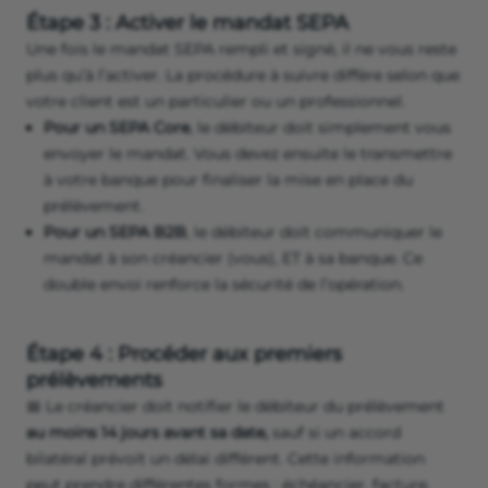
Étape 3 : Activer le mandat SEPA
Une fois le mandat SEPA rempli et signé, il ne vous reste
plus qu’à l’activer. La procédure à suivre diffère selon que
votre client est un particulier ou un professionnel.
Pour un SEPA Core
, le débiteur doit simplement vous
envoyer le mandat. Vous devez ensuite le transmettre
à votre banque pour finaliser la mise en place du
prélèvement.
Pour un SEPA B2B
, le débiteur doit communiquer le
mandat à son créancier (vous), ET à sa banque. Ce
double envoi renforce la sécurité de l’opération.
Étape 4 : Procéder aux premiers
prélèvements
📅 Le créancier doit notifier le débiteur du prélèvement
au moins 14 jours avant sa date,
sauf si un accord
bilatéral prévoit un délai différent. Cette information
peut prendre différentes formes : échéancier, facture,