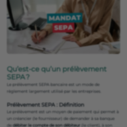
Qu’est-ce qu’un prélèvement
SEPA ?
Le prélèvement SEPA bancaire est un mode de
règlement largement utilisé par les entreprises.
Prélèvement SEPA : Définition
Le prélèvement est un moyen de paiement qui permet à
un créancier (le fournisseur) de demander à sa banque
de
débiter le compte de son débiteur
(le client), à son