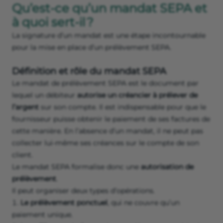
Qu’est-ce qu’un mandat SEPA et
à quoi sert-il ?
La signature d’un mandat est une étape incontournable
pour la mise en place d’un prélèvement SEPA.
Définition et rôle du mandat SEPA
Le mandat de prélèvement SEPA est le document par
lequel un débiteur
autorise un créancier à prélever de
l’argent
sur son compte. Il est indispensable pour que le
fournisseur puisse obtenir le paiement de ses factures de
cette manière. En l’absence d’un mandat, il ne peut pas
collecter lui-même ses créances sur le compte de son
client.
Le mandat SEPA formalise donc une
autorisation de
prélèvement
.
Il peut organiser deux types d’opérations.
Le prélèvement ponctuel
, qui ne couvre qu’un
paiement unique.