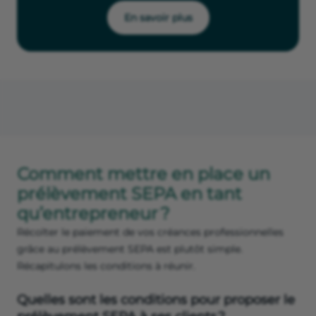
En savoir plus
Comment mettre en place un
prélèvement SEPA en tant
qu’entrepreneur ?
Récolter le paiement de vos créances professionnelles
grâce au prélèvement SEPA est plutôt simple.
Récapitulons les conditions à réunir.
Quelles sont les conditions pour proposer le