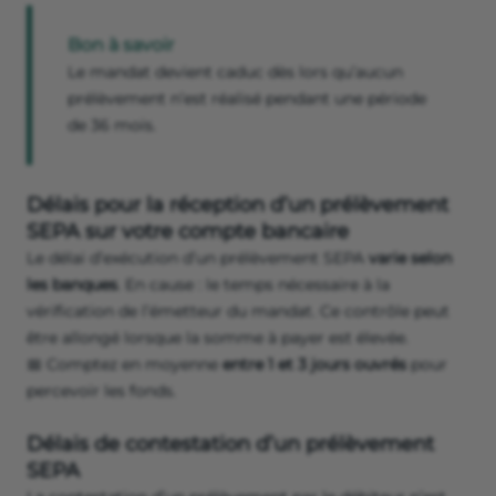
Bon à savoir
Le mandat devient caduc dès lors qu’aucun
prélèvement n’est réalisé pendant une période
de 36 mois.
Délais pour la réception d’un prélèvement
SEPA sur votre compte bancaire
Le délai d’exécution d’un prélèvement SEPA
varie selon
les banques
. En cause : le temps nécessaire à la
vérification de l’émetteur du mandat. Ce contrôle peut
être allongé lorsque la somme à payer est élevée.
📅 Comptez en moyenne
entre 1 et 3 jours ouvrés
pour
percevoir les fonds.
Délais de contestation d’un prélèvement
SEPA