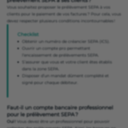
prélèvement SEPA à ses clients ?
Vous souhaitez proposer le prélèvement SEPA à vos
clients pour le paiement de vos factures ? Pour cela, vous
devez respecter plusieurs conditions incontournables !
Checklist
Obtenir un numéro de créancier SEPA (ICS).
Ouvrir un compte pro permettant
l’encaissement de prélèvements SEPA.
S’assurer que vous et votre client êtes établis
dans la zone SEPA.
Disposer d’un mandat dûment complété et
signé pour chaque débiteur.
Faut-il un compte bancaire professionnel
pour le prélèvement SEPA ?
Oui !
Vous devez être un professionnel pour pouvoir